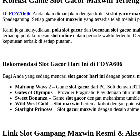
Koleksi Game Slot Gacor Maxwin Terlen
Di
FOYA606
, Anda akan dimanjakan dengan koleksi
slot gacor ma
Spadegaming. Setiap game
slot maxwin
yang tersedia telah melalui 
Kami juga menyediakan
pola slot gacor
dan
bocoran slot gacor ma
terhadap perilaku mesin
slot online
dalam periode waktu tertentu. De
keputusan terbaik di setiap putaran.
Rekomendasi Slot Gacor Hari Ini di FOYA606
Bagi Anda yang sedang mencari
slot gacor hari ini
dengan potensi
m
Mahjong Ways 2
– Game
slot gacor
dari PG Soft dengan RTP
Gates of Olympus
– Provider Pragmatic Play dengan fitur mult
Sweet Bonanza
– Game
slot gacor
dengan mekanisme tumbler 
Wild West Gold
–
Slot maxwin
bertema koboi dengan potensi 
Starlight Princess
–
Slot gacor maxwin
dengan desain anime d
Link Slot Gampang Maxwin Resmi & Aks