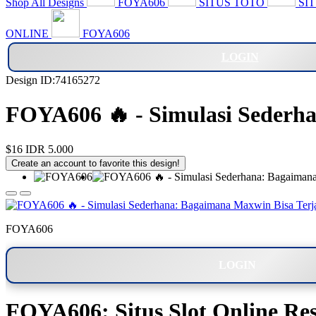
Shop All Designs
FOYA606
SITUS TOTO
SI
ONLINE
FOYA606
LOGIN
Design ID:74165272
FOYA606 🔥 - Simulasi Sederha
$16
IDR 5.000
Create an account to favorite this design!
FOYA606
LOGIN
FOYA606: Situs Slot Online Re