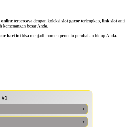
t online
terpercaya dengan koleksi
slot gacor
terlengkap,
link slot
anti
aih kemenangan besar Anda.
cor hari ini
bisa menjadi momen penentu perubahan hidup Anda.
 #1
+
+