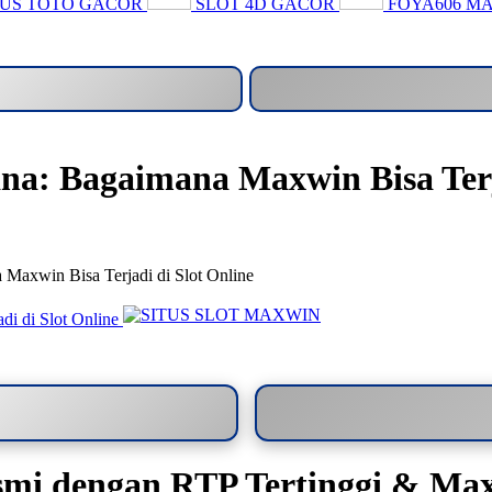
TUS TOTO GACOR
SLOT 4D GACOR
FOYA606 M
na: Bagaimana Maxwin Bisa Terj
smi dengan RTP Tertinggi & Max