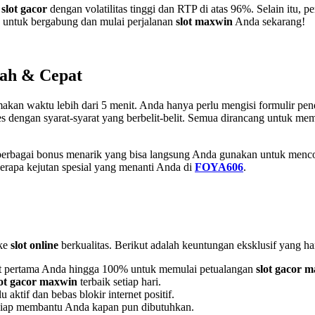
e
slot gacor
dengan volatilitas tinggi dan RTP di atas 96%. Selain itu, 
gu untuk bergabung dan mulai perjalanan
slot maxwin
Anda sekarang!
ah & Cepat
an waktu lebih dari 5 menit. Anda hanya perlu mengisi formulir penda
es dengan syarat-syarat yang berbelit-belit. Semua dirancang untuk 
berbagai bonus menarik yang bisa langsung Anda gunakan untuk menc
erapa kejutan spesial yang menanti Anda di
FOYA606
.
 ke
slot online
berkualitas. Berikut adalah keuntungan eksklusif yang h
it pertama Anda hingga 100% untuk memulai petualangan
slot gacor 
lot gacor maxwin
terbaik setiap hari.
 aktif dan bebas blokir internet positif.
siap membantu Anda kapan pun dibutuhkan.