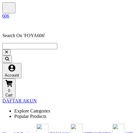
Search On 'FOYA606'
Account
0
Cart
DAFTAR AKUN
Explore Categories
Popular Products