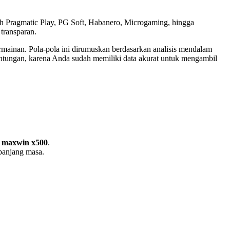
ah Pragmatic Play, PG Soft, Habanero, Microgaming, hingga
 transparan.
mainan. Pola-pola ini dirumuskan berdasarkan analisis mendalam
untungan, karena Anda sudah memiliki data akurat untuk mengambil
t maxwin x500
.
panjang masa.