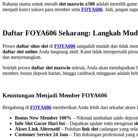
Rahasia utama untuk meraih
slot maxwin x500
adalah memilih gam
menjadi kunci sukses para member setia
FOYA606
. Jadi, jangan ra
Daftar FOYA606 Sekarang: Langkah Mud
Proses
daftar situs slot
di
FOYA606
sangatlah mudah dan tidak memak
daftar slot online
Anda langsung aktif. Kami tidak mempersulit pros
dan menyenangkan.
Setelah proses
daftar slot maxwin
selesai, Anda akan mendapatkan 
member, bonus deposit harian, hingga cashback mingguan adalah beb
Keuntungan Menjadi Member FOYA606
Bergabung di
FOYA606
memberikan Anda lebih dari sekadar akses
Bonus New Member 100%
– Nikmati tambahan saldo depos
Info Slot Gacor Hari Ini
– Dapatkan update rutin mengenai
s
Akses Link Alternatif
– Puluhan
link slot
cadangan yang selalu
Customer Service 24 Jam
– Tim dukungan profesional yang 