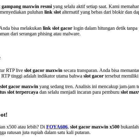
ot gampang maxwin resmi
yang selalu aktif setiap saat. Kami memah
menyediakan puluhan
link slot
alternatif yang bebas dari blokir dan d
 Anda bisa melakukan
link slot gacor
login dalam hitungan detik tanpa 
aman dari serangan phising atau malware.
e
tur RTP live
slot gacor maxwin
secara transparan. Anda bisa memanta
. RTP tinggi adalah indikator utama bahwa
slot gacor
tersebut memiliki
 slot gacor maxwin
yang sedang tren. Analisis ini mencakup jam-jam t
itus slot terpercaya
dan selalu menjadi incaran para pemburu
slot max
ot!
an x500 atau lebih? Di
FOYA606
,
slot gacor maxwin x500
bukanlah
 ratusan juta rupiah dalam satu kali putaran.