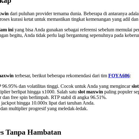
gkap
xwin
dari puluhan provider ternama dunia. Beberapa di antaranya adal
proses kurasi ketat untuk memastikan tingkat kemenangan yang adil dan
lam ini
yang bisa Anda gunakan sebagai referensi sebelum memulai per
ngan begitu, Anda tidak perlu lagi bergantung sepenuhnya pada keber
axwin
terbesar, berikut beberapa rekomendasi dari tim
FOYA606
:
 96.95% dan volatilitas tinggi. Cocok untuk Anda yang mengincar
slo
iplier berlipat hingga x1000. Salah satu
slot maxwin
paling populer se
dan free spin berlimpah. RTP stabil di angka 96.51%.
jackpot hingga 10.000x lipat dari taruhan Anda.
an multiplier progresif yang meledak-ledak.
es Tanpa Hambatan