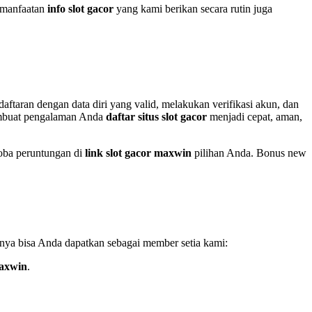
pemanfaatan
info slot gacor
yang kami berikan secara rutin juga
ftaran dengan data diri yang valid, melakukan verifikasi akun, dan
membuat pengalaman Anda
daftar situs slot gacor
menjadi cepat, aman,
oba peruntungan di
link slot gacor maxwin
pilihan Anda. Bonus new
anya bisa Anda dapatkan sebagai member setia kami:
maxwin
.