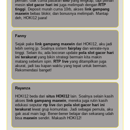
pemain. Gak cuma pasaran
toto
yang lengkap, tapi pilihan
mesin
slot gacor hari ini
juga melimpah dengan
RTP
tinggi
. Deposit murah cuma 10rb, akses
link gampang
maxwin
bebas blokir, dan bonusnya melimpah. Mantap
deh, HOKI12 juara!
Fanny
Sejak pake
link gampang maxwin
dari HOKI12, aku jadi
lebih sering jp. Soalnya sistem
fairplay
dan winrate-nya
tinggi. Selain itu, ada bocoran update
pola slot gacor hari
ini terakurat
yang bikin strategi bermain kita makin
matang sebelum spin.
RTP live
yang ditampilkan juga
akurat, jadi tau kapan waktu yang tepat untuk bermain.
Rekomendasi banget!
Rayanza
HOKI12 beda dari
situs HOKI12
lain. Soalnya selain kasih
akses
link gampang maxwin
, mereka juga rutin kasih
edukasi seputar
rtp live
dan
pola slot gacor hari ini
terakurat
lewat grup komunitas. Jadi sebagai pemula, aku
gak asal main lagi. Bener-bener belajar dan sekarang udah
bisa
maxwin
sendiri. Makasih HOKI12!