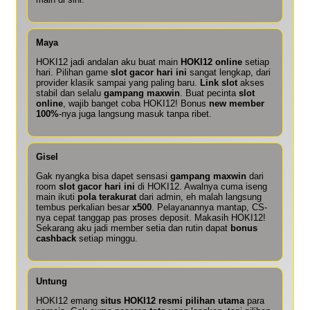
Maya
HOKI12 jadi andalan aku buat main
HOKI12 online
setiap
hari. Pilihan game
slot gacor hari ini
sangat lengkap, dari
provider klasik sampai yang paling baru.
Link slot
akses
stabil dan selalu
gampang maxwin
. Buat pecinta
slot
online
, wajib banget coba HOKI12! Bonus
new member
100%
-nya juga langsung masuk tanpa ribet.
Gisel
Gak nyangka bisa dapet sensasi
gampang maxwin
dari
room
slot gacor hari ini
di HOKI12. Awalnya cuma iseng
main ikuti
pola terakurat
dari admin, eh malah langsung
tembus perkalian besar
x500
. Pelayanannya mantap, CS-
nya cepat tanggap pas proses deposit. Makasih HOKI12!
Sekarang aku jadi member setia dan rutin dapat
bonus
cashback
setiap minggu.
Untung
HOKI12 emang
situs HOKI12 resmi pilihan utama
para