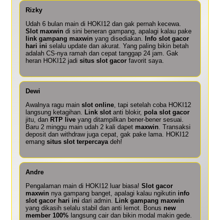
Rizky
Udah 6 bulan main di HOKI12 dan gak pernah kecewa.
Slot maxwin
di sini beneran gampang, apalagi kalau pake
link gampang maxwin
yang disediakan.
Info slot gacor
hari ini
selalu update dan akurat. Yang paling bikin betah
adalah CS-nya ramah dan cepat tanggap 24 jam. Gak
heran HOKI12 jadi
situs slot gacor
favorit saya.
Dewi
Awalnya ragu main
slot online
, tapi setelah coba HOKI12
langsung ketagihan.
Link slot
anti blokir,
pola slot gacor
jitu, dan
RTP live
yang ditampilkan bener-bener sesuai.
Baru 2 minggu main udah 2 kali dapet
maxwin
. Transaksi
deposit dan withdraw juga cepat, gak pake lama. HOKI12
emang
situs slot terpercaya
deh!
Andre
Pengalaman main di HOKI12 luar biasa!
Slot gacor
maxwin
nya gampang banget, apalagi kalau ngikutin
info
slot gacor hari ini
dari admin.
Link gampang maxwin
yang dikasih selalu stabil dan anti lemot. Bonus
new
member 100%
langsung cair dan bikin modal makin gede.