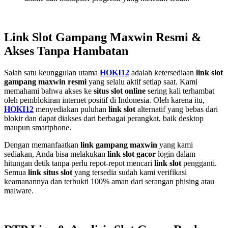
Link Slot Gampang Maxwin Resmi &
Akses Tanpa Hambatan
Salah satu keunggulan utama
HOKI12
adalah ketersediaan
link slot
gampang maxwin resmi
yang selalu aktif setiap saat. Kami
memahami bahwa akses ke
situs slot online
sering kali terhambat
oleh pemblokiran internet positif di Indonesia. Oleh karena itu,
HOKI12
menyediakan puluhan
link slot
alternatif yang bebas dari
blokir dan dapat diakses dari berbagai perangkat, baik desktop
maupun smartphone.
Dengan memanfaatkan
link gampang maxwin
yang kami
sediakan, Anda bisa melakukan
link slot gacor
login dalam
hitungan detik tanpa perlu repot-repot mencari
link slot
pengganti.
Semua
link situs slot
yang tersedia sudah kami verifikasi
keamanannya dan terbukti 100% aman dari serangan phising atau
malware.