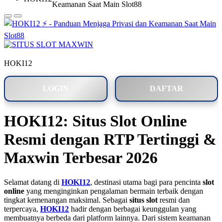
HOKI12
LOGIN
DAFTAR
HOKI12: Situs Slot Online
Resmi dengan RTP Tertinggi &
Maxwin Terbesar 2026
Selamat datang di
HOKI12
, destinasi utama bagi para pencinta
slot
online
yang menginginkan pengalaman bermain terbaik dengan
tingkat kemenangan maksimal. Sebagai
situs slot
resmi dan
terpercaya,
HOKI12
hadir dengan berbagai keunggulan yang
membuatnya berbeda dari platform lainnya. Dari sistem keamanan