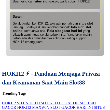
Buat yang cari
situs slot gacor
, wajib cobain HOKI12!
Sarah
Sejak pindah ke HOKI12, aku gak pernah cari
situs slot
lain lagi. Soalnya di sini lengkap banget:
toto slot
,
slot
online
, semuanya ada.
Pola slot gacor hari ini
yang
dikasih admin juga selalu terbukti jitu. Yang bikin makin
betah adalah komunitasnya solid dan saling support.
HOKI12 emang juara!
HOKI12 ⚡ - Panduan Menjaga Privasi
dan Keamanan Saat Main Slot88
Trending Tags
HOKI12
SITUS TOTO
SITUS TOTO GACOR
SLOT 4D
GACOR
HOKI12 MAXWIN
SLOT GACOR HARI INI
SITUS