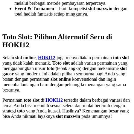
melalui berbagai metode pembayaran terpercaya.
Event & Turnamen
– Ikuti kompetisi
slot maxwin
dengan
total hadiah fantastis setiap minggunya.
Toto Slot: Pilihan Alternatif Seru di
HOKI12
Selain
slot online
,
HOKI12
juga menyediakan permainan
toto slot
yang tidak kalah menarik.
Toto slot
adalah varian permainan yang
menggabungkan unsur
toto
(tebak angka) dengan mekanisme
slot
gacor
yang modern. Ini adalah pilihan sempurna bagi Anda yang
bosan dengan permainan
slot online
konvensional dan ingin
mencoba tantangan baru dengan peluang kemenangan yang sama
besarnya.
Permainan
toto slot
di
HOKI12
tersedia dalam berbagai variasi dan
tema. Anda bisa memilih sesuai selera dan mulai bertaruh dengan
strategi
toto
yang Anda kuasai. Hasilnya? Kemenangan besar yang
bisa Anda nikmati layaknya
slot maxwin
pada umumnya!