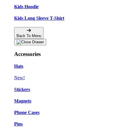
Kids Hoodie
Kids Long Sleeve T-Shirt
Back To Menu
Accessories
Hats
New!
Stickers
Magnets
Phone Cases
Pins