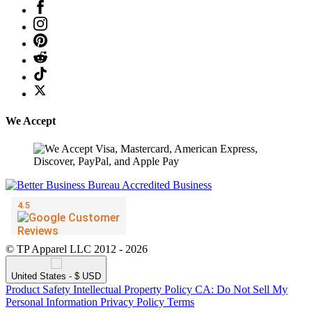
We Accept
© TP Apparel LLC 2012 - 2026
United States - $ USD
Product Safety
Intellectual Property Policy
CA: Do Not Sell My
Personal Information
Privacy Policy
Terms