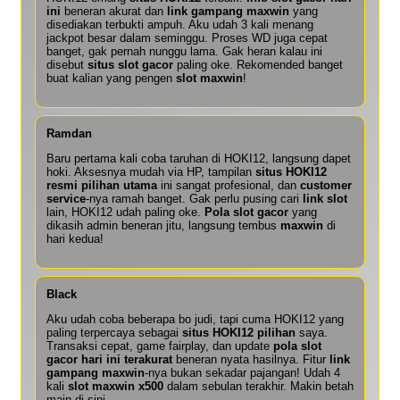
ini
beneran akurat dan
link gampang maxwin
yang
disediakan terbukti ampuh. Aku udah 3 kali menang
jackpot besar dalam seminggu. Proses WD juga cepat
banget, gak pernah nunggu lama. Gak heran kalau ini
disebut
situs slot gacor
paling oke. Rekomended banget
buat kalian yang pengen
slot maxwin
!
Ramdan
Baru pertama kali coba taruhan di HOKI12, langsung dapet
hoki. Aksesnya mudah via HP, tampilan
situs HOKI12
resmi pilihan utama
ini sangat profesional, dan
customer
service
-nya ramah banget. Gak perlu pusing cari
link slot
lain, HOKI12 udah paling oke.
Pola slot gacor
yang
dikasih admin beneran jitu, langsung tembus
maxwin
di
hari kedua!
Black
Aku udah coba beberapa bo judi, tapi cuma HOKI12 yang
paling terpercaya sebagai
situs HOKI12 pilihan
saya.
Transaksi cepat, game fairplay, dan update
pola slot
gacor hari ini terakurat
beneran nyata hasilnya. Fitur
link
gampang maxwin
-nya bukan sekadar pajangan! Udah 4
kali
slot maxwin x500
dalam sebulan terakhir. Makin betah
main di sini.