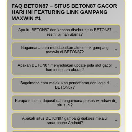
FAQ BETON87 – SITUS BETON87 GACOR
HARI INI FEATURING LINK GAMPANG
MAXWIN #1
Apa itu BETON87 dan kenapa disebut situs BETON87
+
resmi pilihan utama?
Bagaimana cara mendapatkan akses link gampang
+
maxwin di BETON87?
Apakah BETON87 menyediakan update pola slot gacor
+
hari ini secara akurat?
Bagaimana cara melakukan pendaftaran dan login di
+
BETON87?
Berapa minimal deposit dan bagaimana proses withdraw di
+
situs ini?
Apakah situs BETON87 gampang diakses melalui
+
smartphone Android?