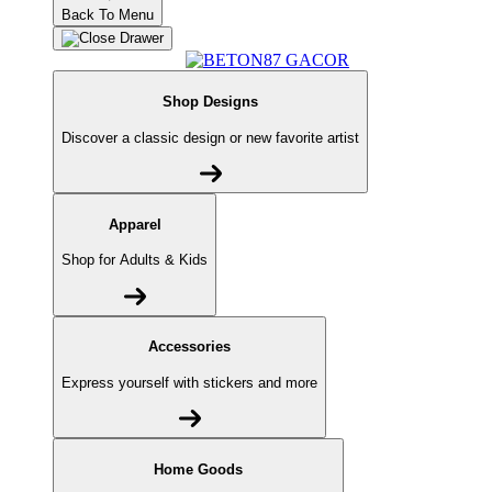
Back To Menu
Shop Designs
Discover a classic design or new favorite artist
Apparel
Shop for Adults & Kids
Accessories
Express yourself with stickers and more
Home Goods