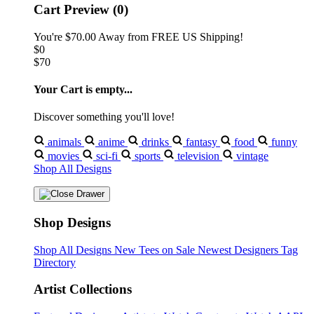
Cart Preview (0)
You're
$70.00
Away from
FREE US Shipping!
$0
$70
Your Cart is empty...
Discover something you'll love!
animals
anime
drinks
fantasy
food
funny
movies
sci-fi
sports
television
vintage
Shop All Designs
Shop Designs
Shop All Designs
New Tees on Sale
Newest Designers
Tag
Directory
Artist Collections