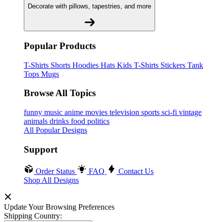
Decorate with pillows, tapestries, and more
Popular Products
T-Shirts
Shorts
Hoodies
Hats
Kids T-Shirts
Stickers
Tank
Tops
Mugs
Browse All Topics
funny
music
anime
movies
television
sports
sci-fi
vintage
animals
drinks
food
politics
All Popular Designs
Support
Order Status
FAQ
Contact Us
Shop All Designs
Update Your Browsing Preferences
Shipping Country: