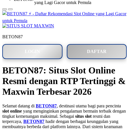
BETON87
LOGIN
DAFTAR
BETON87: Situs Slot Online
Resmi dengan RTP Tertinggi &
Maxwin Terbesar 2026
Selamat datang di
BETON87
, destinasi utama bagi para pencinta
slot online
yang menginginkan pengalaman bermain terbaik dengan
tingkat kemenangan maksimal. Sebagai
situs slot
resmi dan
terpercaya,
BETON87
hadir dengan berbagai keunggulan yang
membuatnya berbeda dari platform lainnya. Dari sistem keamanan