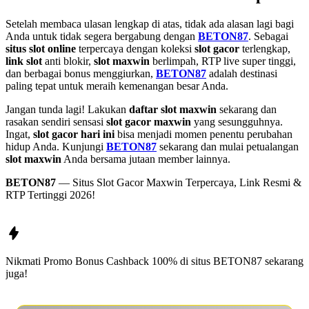
Setelah membaca ulasan lengkap di atas, tidak ada alasan lagi bagi
Anda untuk tidak segera bergabung dengan
BETON87
. Sebagai
situs slot online
terpercaya dengan koleksi
slot gacor
terlengkap,
link slot
anti blokir,
slot maxwin
berlimpah, RTP live super tinggi,
dan berbagai bonus menggiurkan,
BETON87
adalah destinasi
paling tepat untuk meraih kemenangan besar Anda.
Jangan tunda lagi! Lakukan
daftar slot maxwin
sekarang dan
rasakan sendiri sensasi
slot gacor maxwin
yang sesungguhnya.
Ingat,
slot gacor hari ini
bisa menjadi momen penentu perubahan
hidup Anda. Kunjungi
BETON87
sekarang dan mulai petualangan
slot maxwin
Anda bersama jutaan member lainnya.
BETON87
— Situs Slot Gacor Maxwin Terpercaya, Link Resmi &
RTP Tertinggi 2026!
Nikmati Promo Bonus Cashback 100% di situs
BETON87
sekarang
juga!