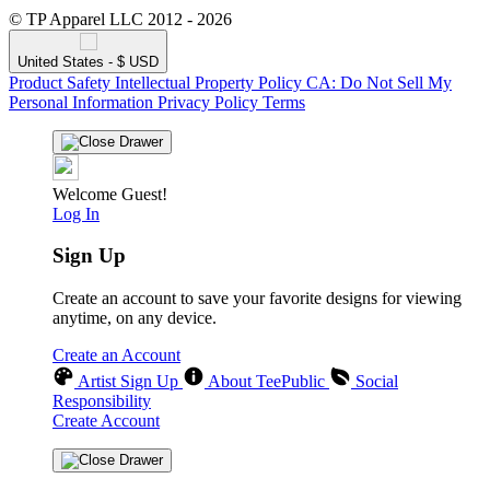
© TP Apparel LLC 2012 - 2026
United States - $ USD
Product Safety
Intellectual Property Policy
CA: Do Not Sell My
Personal Information
Privacy Policy
Terms
Welcome Guest!
Log In
Sign Up
Create an account to save your favorite designs for viewing
anytime, on any device.
Create an Account
Artist Sign Up
About TeePublic
Social
Responsibility
Create Account