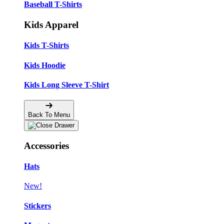
Baseball T-Shirts
Kids Apparel
Kids T-Shirts
Kids Hoodie
Kids Long Sleeve T-Shirt
Back To Menu
Accessories
Hats
New!
Stickers