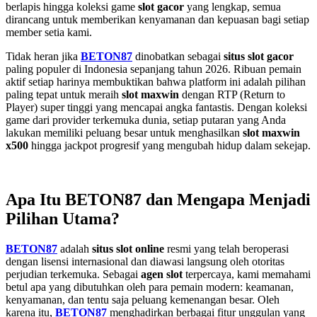
berlapis hingga koleksi game
slot gacor
yang lengkap, semua
dirancang untuk memberikan kenyamanan dan kepuasan bagi setiap
member setia kami.
Tidak heran jika
BETON87
dinobatkan sebagai
situs slot gacor
paling populer di Indonesia sepanjang tahun 2026. Ribuan pemain
aktif setiap harinya membuktikan bahwa platform ini adalah pilihan
paling tepat untuk meraih
slot maxwin
dengan RTP (Return to
Player) super tinggi yang mencapai angka fantastis. Dengan koleksi
game dari provider terkemuka dunia, setiap putaran yang Anda
lakukan memiliki peluang besar untuk menghasilkan
slot maxwin
x500
hingga jackpot progresif yang mengubah hidup dalam sekejap.
Apa Itu BETON87 dan Mengapa Menjadi
Pilihan Utama?
BETON87
adalah
situs slot online
resmi yang telah beroperasi
dengan lisensi internasional dan diawasi langsung oleh otoritas
perjudian terkemuka. Sebagai
agen slot
terpercaya, kami memahami
betul apa yang dibutuhkan oleh para pemain modern: keamanan,
kenyamanan, dan tentu saja peluang kemenangan besar. Oleh
karena itu,
BETON87
menghadirkan berbagai fitur unggulan yang