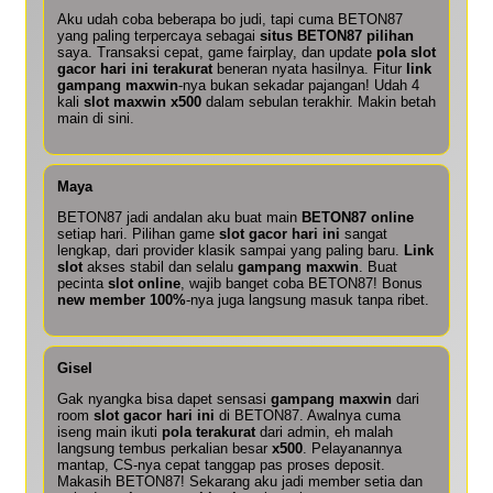
Aku udah coba beberapa bo judi, tapi cuma BETON87
yang paling terpercaya sebagai
situs BETON87 pilihan
saya. Transaksi cepat, game fairplay, dan update
pola slot
gacor hari ini terakurat
beneran nyata hasilnya. Fitur
link
gampang maxwin
-nya bukan sekadar pajangan! Udah 4
kali
slot maxwin x500
dalam sebulan terakhir. Makin betah
main di sini.
Maya
BETON87 jadi andalan aku buat main
BETON87 online
setiap hari. Pilihan game
slot gacor hari ini
sangat
lengkap, dari provider klasik sampai yang paling baru.
Link
slot
akses stabil dan selalu
gampang maxwin
. Buat
pecinta
slot online
, wajib banget coba BETON87! Bonus
new member 100%
-nya juga langsung masuk tanpa ribet.
Gisel
Gak nyangka bisa dapet sensasi
gampang maxwin
dari
room
slot gacor hari ini
di BETON87. Awalnya cuma
iseng main ikuti
pola terakurat
dari admin, eh malah
langsung tembus perkalian besar
x500
. Pelayanannya
mantap, CS-nya cepat tanggap pas proses deposit.
Makasih BETON87! Sekarang aku jadi member setia dan