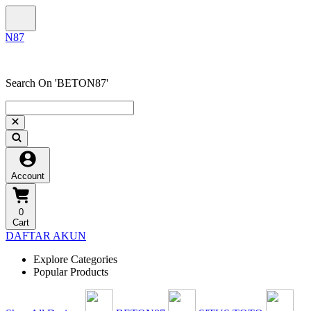
Search On 'BETON87'
Account
0
Cart
DAFTAR AKUN
Explore Categories
Popular Products