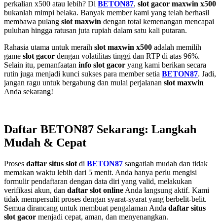
perkalian x500 atau lebih? Di
BETON87
,
slot gacor maxwin x500
bukanlah mimpi belaka. Banyak member kami yang telah berhasil
membawa pulang
slot maxwin
dengan total kemenangan mencapai
puluhan hingga ratusan juta rupiah dalam satu kali putaran.
Rahasia utama untuk meraih
slot maxwin x500
adalah memilih
game
slot gacor
dengan volatilitas tinggi dan RTP di atas 96%.
Selain itu, pemanfaatan
info slot gacor
yang kami berikan secara
rutin juga menjadi kunci sukses para member setia
BETON87
. Jadi,
jangan ragu untuk bergabung dan mulai perjalanan
slot maxwin
Anda sekarang!
Daftar BETON87 Sekarang: Langkah
Mudah & Cepat
Proses
daftar situs slot
di
BETON87
sangatlah mudah dan tidak
memakan waktu lebih dari 5 menit. Anda hanya perlu mengisi
formulir pendaftaran dengan data diri yang valid, melakukan
verifikasi akun, dan
daftar slot online
Anda langsung aktif. Kami
tidak mempersulit proses dengan syarat-syarat yang berbelit-belit.
Semua dirancang untuk membuat pengalaman Anda
daftar situs
slot gacor
menjadi cepat, aman, dan menyenangkan.