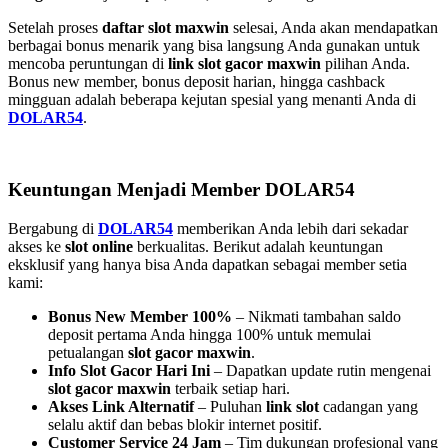
Setelah proses
daftar slot maxwin
selesai, Anda akan mendapatkan
berbagai bonus menarik yang bisa langsung Anda gunakan untuk
mencoba peruntungan di
link slot gacor maxwin
pilihan Anda.
Bonus new member, bonus deposit harian, hingga cashback
mingguan adalah beberapa kejutan spesial yang menanti Anda di
DOLAR54
.
Keuntungan Menjadi Member DOLAR54
Bergabung di
DOLAR54
memberikan Anda lebih dari sekadar
akses ke
slot online
berkualitas. Berikut adalah keuntungan
eksklusif yang hanya bisa Anda dapatkan sebagai member setia
kami:
Bonus New Member 100%
– Nikmati tambahan saldo
deposit pertama Anda hingga 100% untuk memulai
petualangan
slot gacor maxwin
.
Info Slot Gacor Hari Ini
– Dapatkan update rutin mengenai
slot gacor maxwin
terbaik setiap hari.
Akses Link Alternatif
– Puluhan
link slot
cadangan yang
selalu aktif dan bebas blokir internet positif.
Customer Service 24 Jam
– Tim dukungan profesional yang