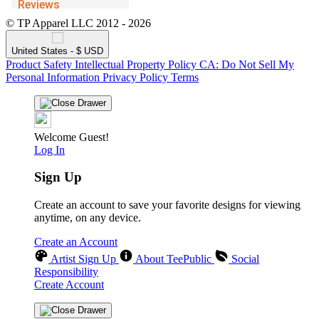
© TP Apparel LLC 2012 - 2026
United States - $ USD
Product Safety
Intellectual Property Policy
CA: Do Not Sell My
Personal Information
Privacy Policy
Terms
Welcome Guest!
Log In
Sign Up
Create an account to save your favorite designs for viewing
anytime, on any device.
Create an Account
Artist Sign Up
About TeePublic
Social
Responsibility
Create Account