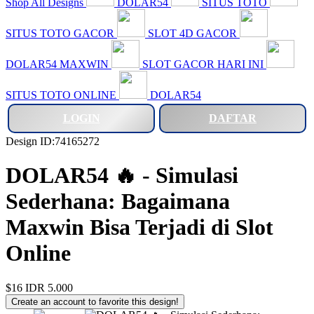
Shop All Designs
DOLAR54
SITUS TOTO
SITUS TOTO GACOR
SLOT 4D GACOR
DOLAR54 MAXWIN
SLOT GACOR HARI INI
SITUS TOTO ONLINE
DOLAR54
LOGIN
DAFTAR
Design ID:74165272
DOLAR54 🔥 - Simulasi
Sederhana: Bagaimana
Maxwin Bisa Terjadi di Slot
Online
$16
IDR 5.000
Create an account to favorite this design!