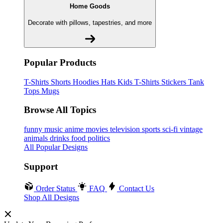
Home Goods
Decorate with pillows, tapestries, and more
Popular Products
T-Shirts
Shorts
Hoodies
Hats
Kids T-Shirts
Stickers
Tank
Tops
Mugs
Browse All Topics
funny
music
anime
movies
television
sports
sci-fi
vintage
animals
drinks
food
politics
All Popular Designs
Support
Order Status
FAQ
Contact Us
Shop All Designs