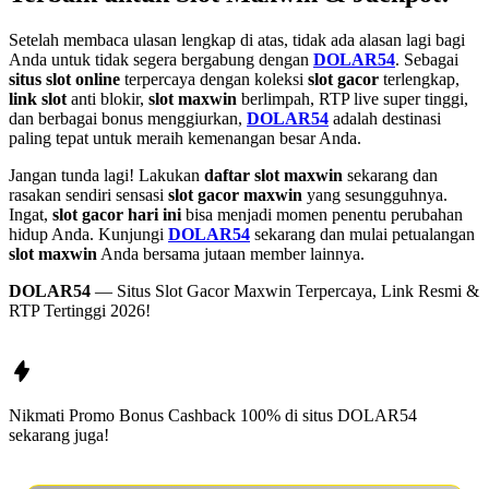
Setelah membaca ulasan lengkap di atas, tidak ada alasan lagi bagi
Anda untuk tidak segera bergabung dengan
DOLAR54
. Sebagai
situs slot online
terpercaya dengan koleksi
slot gacor
terlengkap,
link slot
anti blokir,
slot maxwin
berlimpah, RTP live super tinggi,
dan berbagai bonus menggiurkan,
DOLAR54
adalah destinasi
paling tepat untuk meraih kemenangan besar Anda.
Jangan tunda lagi! Lakukan
daftar slot maxwin
sekarang dan
rasakan sendiri sensasi
slot gacor maxwin
yang sesungguhnya.
Ingat,
slot gacor hari ini
bisa menjadi momen penentu perubahan
hidup Anda. Kunjungi
DOLAR54
sekarang dan mulai petualangan
slot maxwin
Anda bersama jutaan member lainnya.
DOLAR54
— Situs Slot Gacor Maxwin Terpercaya, Link Resmi &
RTP Tertinggi 2026!
Nikmati Promo Bonus Cashback 100% di situs
DOLAR54
sekarang juga!