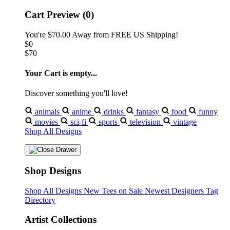
Cart Preview (0)
You're
$70.00
Away from
FREE US Shipping!
$0
$70
Your Cart is empty...
Discover something you'll love!
animals
anime
drinks
fantasy
food
funny
movies
sci-fi
sports
television
vintage
Shop All Designs
Shop Designs
Shop All Designs
New Tees on Sale
Newest Designers
Tag
Directory
Artist Collections