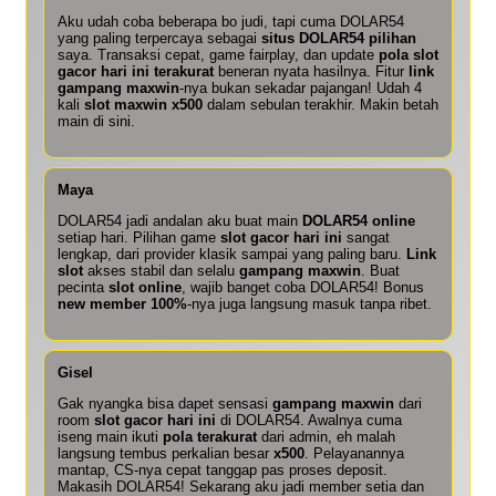
Aku udah coba beberapa bo judi, tapi cuma DOLAR54
yang paling terpercaya sebagai
situs DOLAR54 pilihan
saya. Transaksi cepat, game fairplay, dan update
pola slot
gacor hari ini terakurat
beneran nyata hasilnya. Fitur
link
gampang maxwin
-nya bukan sekadar pajangan! Udah 4
kali
slot maxwin x500
dalam sebulan terakhir. Makin betah
main di sini.
Maya
DOLAR54 jadi andalan aku buat main
DOLAR54 online
setiap hari. Pilihan game
slot gacor hari ini
sangat
lengkap, dari provider klasik sampai yang paling baru.
Link
slot
akses stabil dan selalu
gampang maxwin
. Buat
pecinta
slot online
, wajib banget coba DOLAR54! Bonus
new member 100%
-nya juga langsung masuk tanpa ribet.
Gisel
Gak nyangka bisa dapet sensasi
gampang maxwin
dari
room
slot gacor hari ini
di DOLAR54. Awalnya cuma
iseng main ikuti
pola terakurat
dari admin, eh malah
langsung tembus perkalian besar
x500
. Pelayanannya
mantap, CS-nya cepat tanggap pas proses deposit.
Makasih DOLAR54! Sekarang aku jadi member setia dan