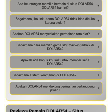
Apa keuntungan memilih bermain di situs DOLAR54
+
DOLAR54 hari ini?
Bagaimana jika link utama DOLAR54 tidak bisa dibuka
+
karena blokir?
Apakah DOLAR54 menyediakan permainan toto slot?
+
Bagaimana cara memilih game slot maxwin terbaik di
+
DOLAR54?
Apakah ada bonus khusus untuk member setia
+
DOLAR54?
Bagaimana sistem keamanan di DOLAR54?
+
Apakah DOLAR54 mendukung permainan bertanggung
+
jawab?
Reviews Pemain DOLAR54 – Situs