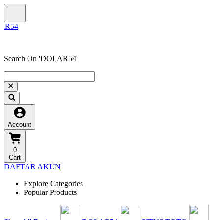
Search On 'DOLAR54'
Account
0
Cart
DAFTAR AKUN
Explore Categories
Popular Products