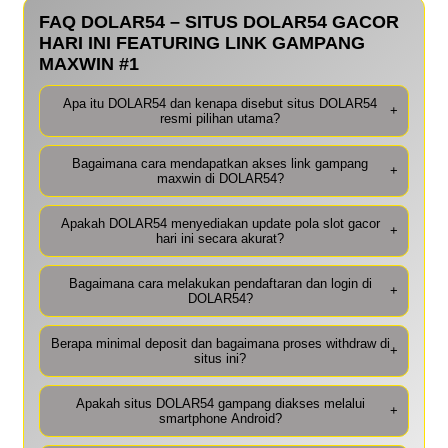
FAQ DOLAR54 – SITUS DOLAR54 GACOR
HARI INI FEATURING LINK GAMPANG
MAXWIN #1
Apa itu DOLAR54 dan kenapa disebut situs DOLAR54
+
resmi pilihan utama?
Bagaimana cara mendapatkan akses link gampang
+
maxwin di DOLAR54?
Apakah DOLAR54 menyediakan update pola slot gacor
+
hari ini secara akurat?
Bagaimana cara melakukan pendaftaran dan login di
+
DOLAR54?
Berapa minimal deposit dan bagaimana proses withdraw di
+
situs ini?
Apakah situs DOLAR54 gampang diakses melalui
+
smartphone Android?