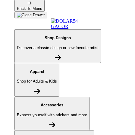
Back To Menu
Shop Designs
Discover a classic design or new favorite artist
Apparel
Shop for Adults & Kids
Accessories
Express yourself with stickers and more