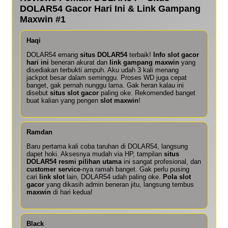
DOLAR54 Gacor Hari Ini & Link Gampang
Maxwin #1
Haqi
DOLAR54 emang
situs DOLAR54
terbaik!
Info slot gacor
hari ini
beneran akurat dan
link gampang maxwin
yang
disediakan terbukti ampuh. Aku udah 3 kali menang
jackpot besar dalam seminggu. Proses WD juga cepat
banget, gak pernah nunggu lama. Gak heran kalau ini
disebut
situs slot gacor
paling oke. Rekomended banget
buat kalian yang pengen
slot maxwin
!
Ramdan
Baru pertama kali coba taruhan di DOLAR54, langsung
dapet hoki. Aksesnya mudah via HP, tampilan
situs
DOLAR54 resmi pilihan utama
ini sangat profesional, dan
customer service
-nya ramah banget. Gak perlu pusing
cari
link slot
lain, DOLAR54 udah paling oke.
Pola slot
gacor
yang dikasih admin beneran jitu, langsung tembus
maxwin
di hari kedua!
Black