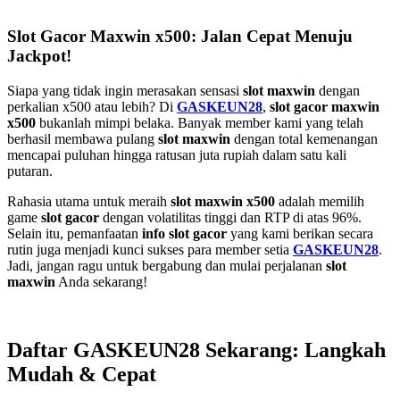
Slot Gacor Maxwin x500: Jalan Cepat Menuju
Jackpot!
Siapa yang tidak ingin merasakan sensasi
slot maxwin
dengan
perkalian x500 atau lebih? Di
GASKEUN28
,
slot gacor maxwin
x500
bukanlah mimpi belaka. Banyak member kami yang telah
berhasil membawa pulang
slot maxwin
dengan total kemenangan
mencapai puluhan hingga ratusan juta rupiah dalam satu kali
putaran.
Rahasia utama untuk meraih
slot maxwin x500
adalah memilih
game
slot gacor
dengan volatilitas tinggi dan RTP di atas 96%.
Selain itu, pemanfaatan
info slot gacor
yang kami berikan secara
rutin juga menjadi kunci sukses para member setia
GASKEUN28
.
Jadi, jangan ragu untuk bergabung dan mulai perjalanan
slot
maxwin
Anda sekarang!
Daftar GASKEUN28 Sekarang: Langkah
Mudah & Cepat