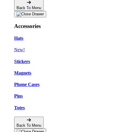
Back To Menu
Accessories
Hats
New!
Stickers
Magnets
Phone Cases
Pins
Totes
Back To Menu