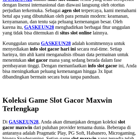
dengan lisensi internasional dan diawasi langsung oleh otoritas
perjudian terkemuka. Sebagai
agen slot
terpercaya, kami memahami
betul apa yang dibutuhkan oleh para pemain modern: keamanan,
kenyamanan, dan tentu saja peluang kemenangan besar. Oleh
karena itu,
GASKEUN28
menghadirkan berbagai fitur unggulan
yang tidak bisa ditemukan di
situs slot online
lainnya.
Keunggulan utama
GASKEUN28
adalah komitmennya untuk
menyediakan
info slot gacor hari ini
secara real-time. Setiap
harinya, tim ahli kami menganalisis ribuan data permainan untuk
menentukan
slot gacor
mana yang sedang berada dalam fase
pembayaran tinggi. Dengan memanfaatkan
info slot gacor
ini, Anda
bisa meningkatkan peluang kemenangan hingga 3x lipat
dibandingkan bermain secara buta tanpa panduan.
Koleksi Game Slot Gacor Maxwin
Terlengkap
Di
GASKEUN28
, Anda akan dimanjakan dengan koleksi
slot
gacor maxwin
dari puluhan provider ternama dunia. Beberapa di
antaranya adalah Pragmatic Play, PG Soft, Habanero, Microgaming,
hingga Spadegaming. Setiap game
slot maxwin
yang tersedia telah