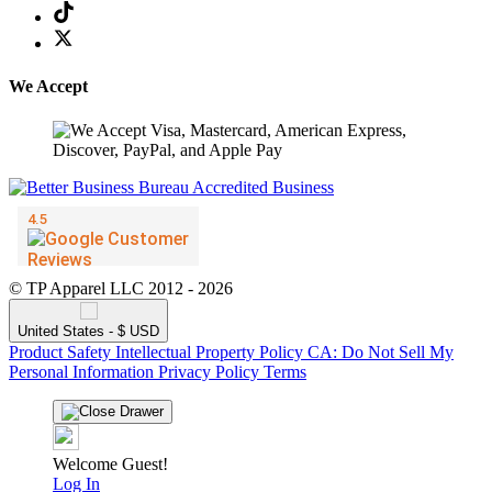
We Accept
© TP Apparel LLC 2012 - 2026
United States - $ USD
Product Safety
Intellectual Property Policy
CA: Do Not Sell My
Personal Information
Privacy Policy
Terms
Welcome Guest!
Log In