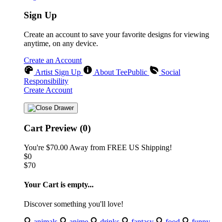
Sign Up
Create an account to save your favorite designs for viewing
anytime, on any device.
Create an Account
Artist Sign Up
About TeePublic
Social
Responsibility
Create Account
Cart Preview (0)
You're
$70.00
Away from
FREE US Shipping!
$0
$70
Your Cart is empty...
Discover something you'll love!
animals
anime
drinks
fantasy
food
funny