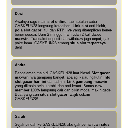
Dewi
Awalnya ragu main
slot online
, tapi setelah coba
GASKEUN28 langsung ketagihan.
Link slot
anti blokir,
pola slot gacor
jitu, dan
RTP live
yang ditampilkan bener-
bener sesuai. Baru 2 minggu main udah 2 kali dapet
maxwin
. Transaksi deposit dan withdraw juga cepat, gak
pake lama. GASKEUN28 emang
situs slot terpercaya
deh!
Andre
Pengalaman main di GASKEUN28 luar biasa!
Slot gacor
maxwin
nya gampang banget, apalagi kalau ngikutin
info
slot gacor hari ini
dari admin.
Link gampang maxwin
yang dikasih selalu stabil dan anti lemot. Bonus
new
member 100%
langsung cair dan bikin modal makin gede.
Buat yang cari
situs slot gacor
, wajib cobain
GASKEUN28!
Sarah
Sejak pindah ke GASKEUN28, aku gak pernah cari
situs