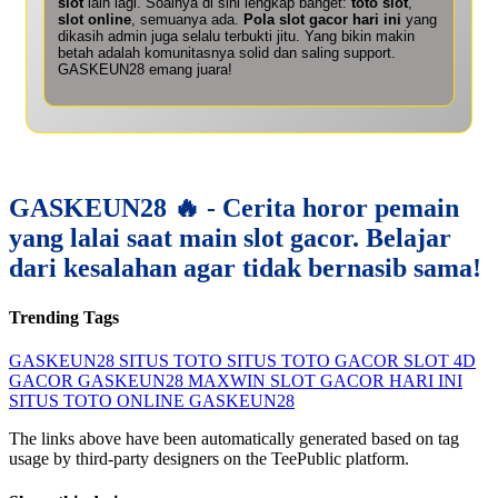
slot
lain lagi. Soalnya di sini lengkap banget:
toto slot
,
slot online
, semuanya ada.
Pola slot gacor hari ini
yang
dikasih admin juga selalu terbukti jitu. Yang bikin makin
betah adalah komunitasnya solid dan saling support.
GASKEUN28 emang juara!
GASKEUN28 🔥 - Cerita horor pemain
yang lalai saat main slot gacor. Belajar
dari kesalahan agar tidak bernasib sama!
Trending Tags
GASKEUN28
SITUS TOTO
SITUS TOTO GACOR
SLOT 4D
GACOR
GASKEUN28 MAXWIN
SLOT GACOR HARI INI
SITUS TOTO ONLINE
GASKEUN28
The links above have been automatically generated based on tag
usage by third-party designers on the TeePublic platform.