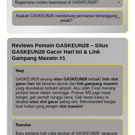
Bagaimana sistem keamanan di GASKEUN28?
+
Apakah GASKEUN28 mendukung permainan bertanggung
+
jawab?
Reviews Pemain GASKEUN28 – Situs
GASKEUN28 Gacor Hari Ini & Link
Gampang Maxwin #1
Haqi
GASKEUN28 emang
situs GASKEUN28
terbaik!
Info slot
gacor hari ini
beneran akurat dan
link gampang maxwin
yang disediakan terbukti ampuh. Aku udah 3 kali menang
jackpot besar dalam seminggu. Proses WD juga cepat
banget, gak pernah nunggu lama. Gak heran kalau ini
disebut
situs slot gacor
paling oke. Rekomended banget
buat kalian yang pengen
slot maxwin
!
Ramdan
Baru pertama kali coba taruhan di GASKEUN28, langsung