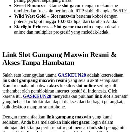
paling populer sepanjang masa.
Sweet Bonanza
– Game
slot gacor
dengan mekanisme
tumbler dan free spin berlimpah. RTP stabil di angka 96.51%.
Wild West Gold
–
Slot maxwin
bertema koboi dengan
potensi jackpot hingga 10.000x lipat dari taruhan Anda.
Starlight Princess
–
Slot gacor maxwin
dengan desain
anime dan multiplier progresif yang meledak-ledak.
Link Slot Gampang Maxwin Resmi &
Akses Tanpa Hambatan
Salah satu keunggulan utama
GASKEUN28
adalah ketersediaan
link slot gampang maxwin resmi
yang selalu aktif setiap saat.
Kami memahami bahwa akses ke
situs slot online
sering kali
terhambat oleh pemblokiran internet positif di Indonesia. Oleh
karena itu,
GASKEUN28
menyediakan puluhan
link slot
alternatif
yang bebas dari blokir dan dapat diakses dari berbagai perangkat,
baik desktop maupun smartphone.
Dengan memanfaatkan
link gampang maxwin
yang kami
sediakan, Anda bisa melakukan
link slot gacor
login dalam
hitungan detik tanpa perlu repot-repot mencari
link slot
pengganti.