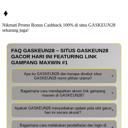
Nikmati Promo Bonus Cashback 100% di situs
GASKEUN28
sekarang juga!
FAQ GASKEUN28 – SITUS GASKEUN28
GACOR HARI INI FEATURING LINK
GAMPANG MAXWIN #1
Apa itu GASKEUN28 dan kenapa disebut situs
+
GASKEUN28 resmi pilihan utama?
Bagaimana cara mendapatkan akses link gampang
+
maxwin di GASKEUN28?
Apakah GASKEUN28 menyediakan update pola slot gacor
+
hari ini secara akurat?
Bagaimana cara melakukan pendaftaran dan login di
+