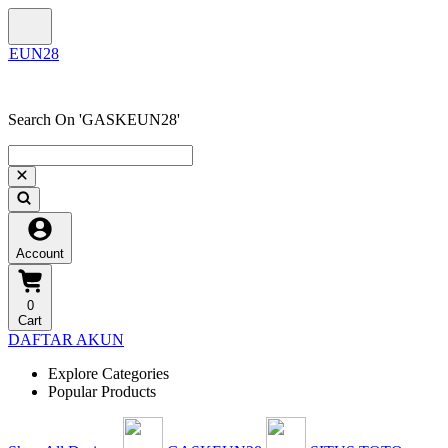
Search On 'GASKEUN28'
Account
0
Cart
DAFTAR AKUN
Explore Categories
Popular Products