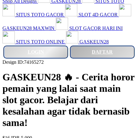
Shop All Designs
GASKEUN28
SITUS TOTO
SITUS TOTO GACOR
SLOT 4D GACOR
GASKEUN28 MAXWIN
SLOT GACOR HARI INI
SITUS TOTO ONLINE
GASKEUN28
LOGIN
DAFTAR
Design ID:74165272
GASKEUN28 🔥 - Cerita horor
pemain yang lalai saat main
slot gacor. Belajar dari
kesalahan agar tidak bernasib
sama!
$16
IDR 5.000