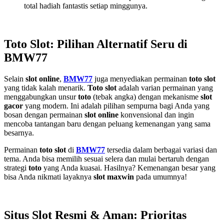
total hadiah fantastis setiap minggunya.
Toto Slot: Pilihan Alternatif Seru di
BMW77
Selain
slot online
,
BMW77
juga menyediakan permainan
toto slot
yang tidak kalah menarik.
Toto slot
adalah varian permainan yang
menggabungkan unsur
toto
(tebak angka) dengan mekanisme
slot
gacor
yang modern. Ini adalah pilihan sempurna bagi Anda yang
bosan dengan permainan
slot online
konvensional dan ingin
mencoba tantangan baru dengan peluang kemenangan yang sama
besarnya.
Permainan
toto slot
di
BMW77
tersedia dalam berbagai variasi dan
tema. Anda bisa memilih sesuai selera dan mulai bertaruh dengan
strategi
toto
yang Anda kuasai. Hasilnya? Kemenangan besar yang
bisa Anda nikmati layaknya
slot maxwin
pada umumnya!
Situs Slot Resmi & Aman: Prioritas