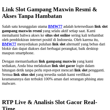
Link Slot Gampang Maxwin Resmi &
Akses Tanpa Hambatan
Salah satu keunggulan utama
BMW77
adalah ketersediaan
link slot
gampang maxwin resmi
yang selalu aktif setiap saat. Kami
memahami bahwa akses ke
situs slot online
sering kali terhambat
oleh pemblokiran internet positif di Indonesia. Oleh karena itu,
BMW77
menyediakan puluhan
link slot
alternatif yang bebas dari
blokir dan dapat diakses dari berbagai perangkat, baik desktop
maupun smartphone.
Dengan memanfaatkan
link gampang maxwin
yang kami
sediakan, Anda bisa melakukan
link slot gacor
login dalam
hitungan detik tanpa perlu repot-repot mencari
link slot
pengganti.
Semua
link situs slot
yang tersedia sudah kami verifikasi
keamanannya dan terbukti 100% aman dari serangan phising atau
malware.
RTP Live & Analisis Slot Gacor Real-
Time