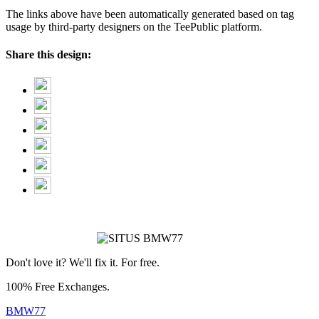
The links above have been automatically generated based on tag
usage by third-party designers on the TeePublic platform.
Share this design:
Don't love it? We'll fix it. For free.
100% Free Exchanges.
BMW77