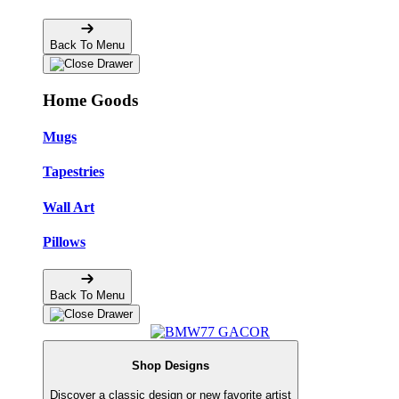
Back To Menu
Home Goods
Mugs
Tapestries
Wall Art
Pillows
Back To Menu
Shop Designs
Discover a classic design or new favorite artist