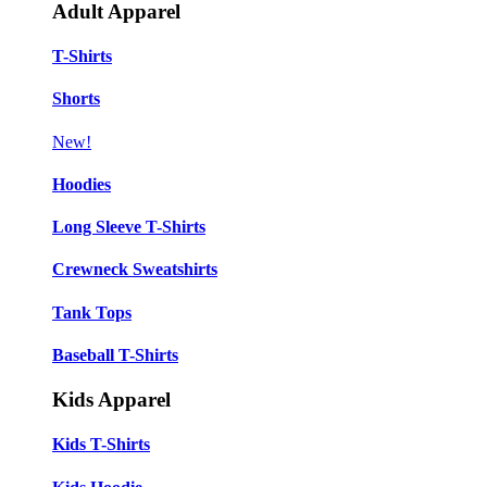
Adult Apparel
T-Shirts
Shorts
New!
Hoodies
Long Sleeve T-Shirts
Crewneck Sweatshirts
Tank Tops
Baseball T-Shirts
Kids Apparel
Kids T-Shirts