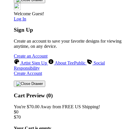
Welcome Guest!
Log In
Sign Up
Create an account to save your favorite designs for viewing
anytime, on any device.
Create an Account
Artist Sign Up
About TeePublic
Social
Responsibility
Create Account
Cart Preview (0)
You're
$70.00
Away from
FREE US Shipping!
$0
$70
Your Cart is empty...