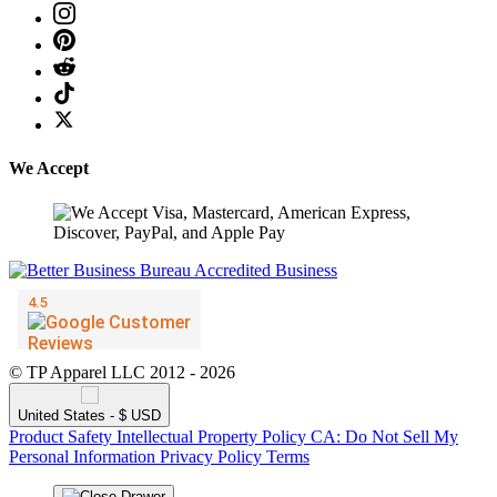
We Accept
© TP Apparel LLC 2012 - 2026
United States - $ USD
Product Safety
Intellectual Property Policy
CA: Do Not Sell My
Personal Information
Privacy Policy
Terms