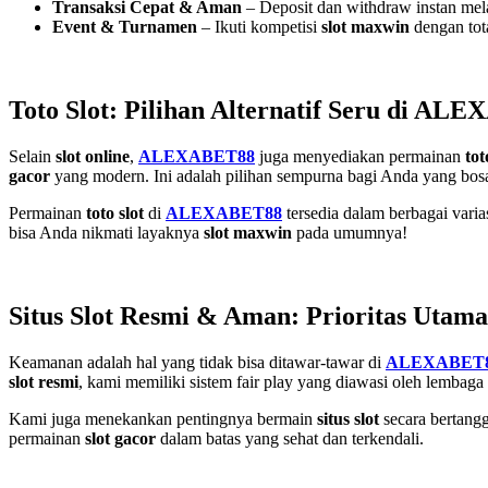
Transaksi Cepat & Aman
– Deposit dan withdraw instan mel
Event & Turnamen
– Ikuti kompetisi
slot maxwin
dengan tota
Toto Slot: Pilihan Alternatif Seru di AL
Selain
slot online
,
ALEXABET88
juga menyediakan permainan
tot
gacor
yang modern. Ini adalah pilihan sempurna bagi Anda yang bo
Permainan
toto slot
di
ALEXABET88
tersedia dalam berbagai varia
bisa Anda nikmati layaknya
slot maxwin
pada umumnya!
Situs Slot Resmi & Aman: Prioritas Ut
Keamanan adalah hal yang tidak bisa ditawar-tawar di
ALEXABET
slot resmi
, kami memiliki sistem fair play yang diawasi oleh lemba
Kami juga menekankan pentingnya bermain
situs slot
secara bertang
permainan
slot gacor
dalam batas yang sehat dan terkendali.