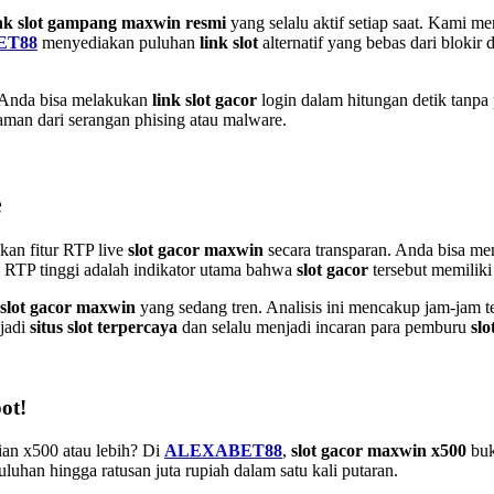
ink slot gampang maxwin resmi
yang selalu aktif setiap saat. Kami 
ET88
menyediakan puluhan
link slot
alternatif yang bebas dari blokir
 Anda bisa melakukan
link slot gacor
login dalam hitungan detik tanpa 
aman dari serangan phising atau malware.
e
an fitur RTP live
slot gacor maxwin
secara transparan. Anda bisa me
. RTP tinggi adalah indikator utama bahwa
slot gacor
tersebut memiliki
 slot gacor maxwin
yang sedang tren. Analisis ini mencakup jam-jam t
jadi
situs slot terpercaya
dan selalu menjadi incaran para pemburu
sl
ot!
an x500 atau lebih? Di
ALEXABET88
,
slot gacor maxwin x500
buk
han hingga ratusan juta rupiah dalam satu kali putaran.