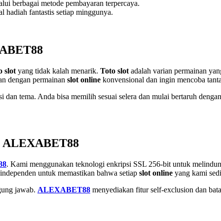
alui berbagai metode pembayaran terpercaya.
l hadiah fantastis setiap minggunya.
EXABET88
o slot
yang tidak kalah menarik.
Toto slot
adalah varian permainan ya
san dengan permainan
slot online
konvensional dan ingin mencoba tant
si dan tema. Anda bisa memilih sesuai selera dan mulai bertaruh dengan
ama ALEXABET88
88
. Kami menggunakan teknologi enkripsi SSL 256-bit untuk melindungi
ga independen untuk memastikan bahwa setiap
slot online
yang kami sedi
gung jawab.
ALEXABET88
menyediakan fitur self-exclusion dan bat