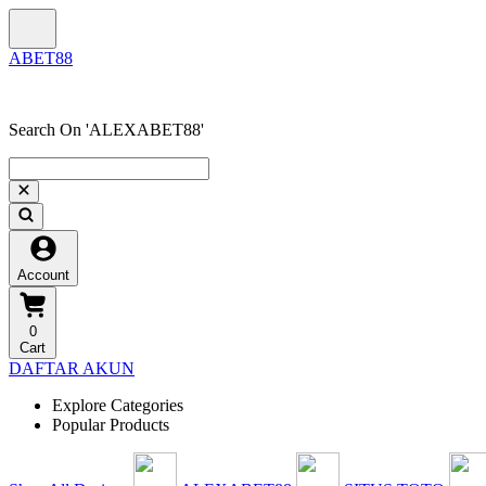
Search On 'ALEXABET88'
Account
0
Cart
DAFTAR AKUN
Explore Categories
Popular Products