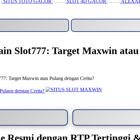
SITUS TOTO GACOR
SLOT 4D GACOR
ALEXA
n Slot777: Target Maxwin atau
e Resmi dengan RTP Tertinggi 