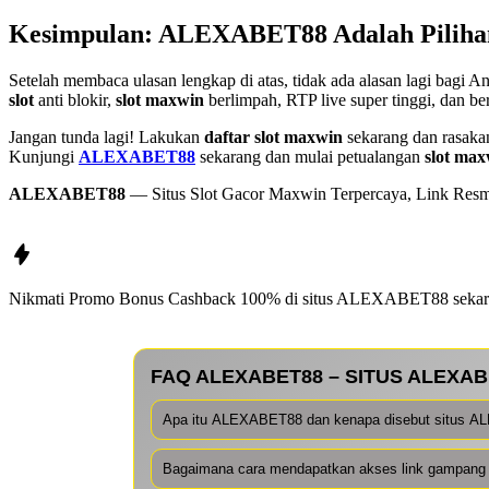
Kesimpulan: ALEXABET88 Adalah Pilihan
Setelah membaca ulasan lengkap di atas, tidak ada alasan lagi bagi 
slot
anti blokir,
slot maxwin
berlimpah, RTP live super tinggi, dan b
Jangan tunda lagi! Lakukan
daftar slot maxwin
sekarang dan rasakan
Kunjungi
ALEXABET88
sekarang dan mulai petualangan
slot max
ALEXABET88
— Situs Slot Gacor Maxwin Terpercaya, Link Resm
Nikmati Promo Bonus Cashback 100% di situs
ALEXABET88
sekar
FAQ ALEXABET88 – SITUS ALEXAB
Apa itu ALEXABET88 dan kenapa disebut situs A
Bagaimana cara mendapatkan akses link gampan