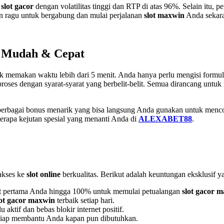
e
slot gacor
dengan volatilitas tinggi dan RTP di atas 96%. Selain itu, 
gan ragu untuk bergabung dan mulai perjalanan
slot maxwin
Anda sekar
 Mudah & Cepat
 memakan waktu lebih dari 5 menit. Anda hanya perlu mengisi formulir
proses dengan syarat-syarat yang berbelit-belit. Semua dirancang un
berbagai bonus menarik yang bisa langsung Anda gunakan untuk menc
erapa kejutan spesial yang menanti Anda di
ALEXABET88
.
akses ke
slot online
berkualitas. Berikut adalah keuntungan eksklusif 
it pertama Anda hingga 100% untuk memulai petualangan
slot gacor 
lot gacor maxwin
terbaik setiap hari.
 aktif dan bebas blokir internet positif.
siap membantu Anda kapan pun dibutuhkan.