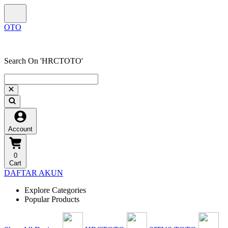
Search On 'HRCTOTO'
Account
0
Cart
DAFTAR AKUN
Explore Categories
Popular Products