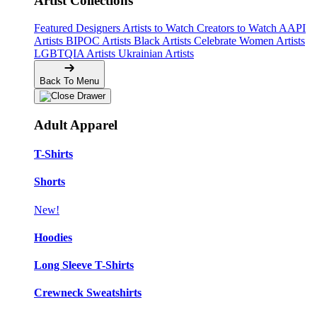
Artist Collections
Featured Designers
Artists to Watch
Creators to Watch
AAPI
Artists
BIPOC Artists
Black Artists
Celebrate Women Artists
LGBTQIA Artists
Ukrainian Artists
Back To Menu
Adult Apparel
T-Shirts
Shorts
New!
Hoodies
Long Sleeve T-Shirts
Crewneck Sweatshirts