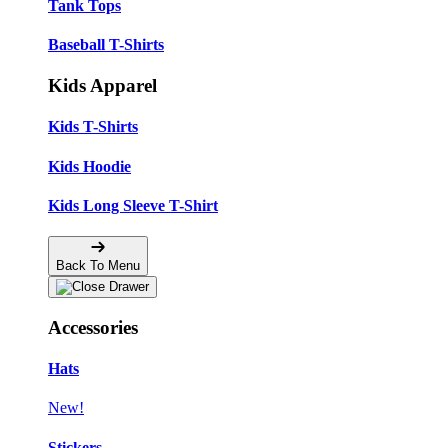
Tank Tops
Baseball T-Shirts
Kids Apparel
Kids T-Shirts
Kids Hoodie
Kids Long Sleeve T-Shirt
Back To Menu
Accessories
Hats
New!
Stickers