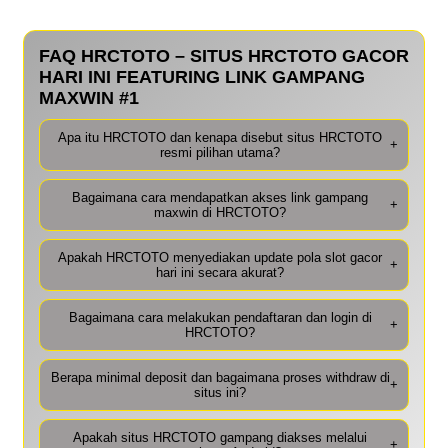
FAQ HRCTOTO – SITUS HRCTOTO GACOR
HARI INI FEATURING LINK GAMPANG
MAXWIN #1
Apa itu HRCTOTO dan kenapa disebut situs HRCTOTO
+
resmi pilihan utama?
Bagaimana cara mendapatkan akses link gampang
+
maxwin di HRCTOTO?
Apakah HRCTOTO menyediakan update pola slot gacor
+
hari ini secara akurat?
Bagaimana cara melakukan pendaftaran dan login di
+
HRCTOTO?
Berapa minimal deposit dan bagaimana proses withdraw di
+
situs ini?
Apakah situs HRCTOTO gampang diakses melalui
+