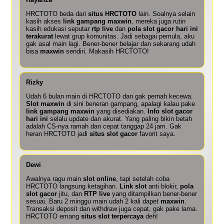
HRCTOTO beda dari
situs HRCTOTO
lain. Soalnya selain
kasih akses
link gampang maxwin
, mereka juga rutin
kasih edukasi seputar
rtp live
dan
pola slot gacor hari ini
terakurat
lewat grup komunitas. Jadi sebagai pemula, aku
gak asal main lagi. Bener-bener belajar dan sekarang udah
bisa
maxwin
sendiri. Makasih HRCTOTO!
Rizky
Udah 6 bulan main di HRCTOTO dan gak pernah kecewa.
Slot maxwin
di sini beneran gampang, apalagi kalau pake
link gampang maxwin
yang disediakan.
Info slot gacor
hari ini
selalu update dan akurat. Yang paling bikin betah
adalah CS-nya ramah dan cepat tanggap 24 jam. Gak
heran HRCTOTO jadi
situs slot gacor
favorit saya.
Dewi
Awalnya ragu main
slot online
, tapi setelah coba
HRCTOTO langsung ketagihan.
Link slot
anti blokir,
pola
slot gacor
jitu, dan
RTP live
yang ditampilkan bener-bener
sesuai. Baru 2 minggu main udah 2 kali dapet
maxwin
.
Transaksi deposit dan withdraw juga cepat, gak pake lama.
HRCTOTO emang
situs slot terpercaya
deh!