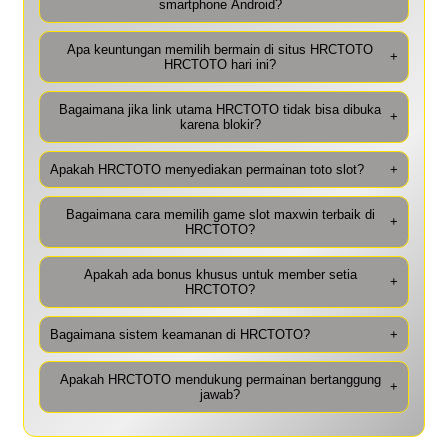
smartphone Android?
Apa keuntungan memilih bermain di situs HRCTOTO
+
HRCTOTO hari ini?
Bagaimana jika link utama HRCTOTO tidak bisa dibuka
+
karena blokir?
Apakah HRCTOTO menyediakan permainan toto slot?
+
Bagaimana cara memilih game slot maxwin terbaik di
+
HRCTOTO?
Apakah ada bonus khusus untuk member setia
+
HRCTOTO?
Bagaimana sistem keamanan di HRCTOTO?
+
Apakah HRCTOTO mendukung permainan bertanggung
+
jawab?