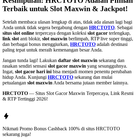
Kesimpulan: HRCTOTO Adalah Pilihan
Terbaik untuk Slot Maxwin & Jackpot!
Setelah membaca ulasan lengkap di atas, tidak ada alasan lagi bagi
Anda untuk tidak segera bergabung dengan
HRCTOTO
. Sebagai
situs slot online
terpercaya dengan koleksi
slot gacor
terlengkap,
link slot
anti blokir,
slot maxwin
berlimpah, RTP live super tinggi,
dan berbagai bonus menggiurkan,
HRCTOTO
adalah destinasi
paling tepat untuk meraih kemenangan besar Anda.
Jangan tunda lagi! Lakukan
daftar slot maxwin
sekarang dan
rasakan sendiri sensasi
slot gacor maxwin
yang sesungguhnya.
Ingat,
slot gacor hari ini
bisa menjadi momen penentu perubahan
hidup Anda. Kunjungi
HRCTOTO
sekarang dan mulai
petualangan
slot maxwin
Anda bersama jutaan member lainnya.
HRCTOTO
— Situs Slot Gacor Maxwin Terpercaya, Link Resmi
& RTP Tertinggi 2026!
Nikmati Promo Bonus Cashback 100% di situs
HRCTOTO
sekarang juga!