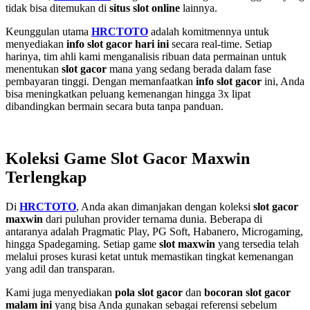
tidak bisa ditemukan di
situs slot online
lainnya.
Keunggulan utama
HRCTOTO
adalah komitmennya untuk
menyediakan
info slot gacor hari ini
secara real-time. Setiap
harinya, tim ahli kami menganalisis ribuan data permainan untuk
menentukan
slot gacor
mana yang sedang berada dalam fase
pembayaran tinggi. Dengan memanfaatkan
info slot gacor
ini, Anda
bisa meningkatkan peluang kemenangan hingga 3x lipat
dibandingkan bermain secara buta tanpa panduan.
Koleksi Game Slot Gacor Maxwin
Terlengkap
Di
HRCTOTO
, Anda akan dimanjakan dengan koleksi
slot gacor
maxwin
dari puluhan provider ternama dunia. Beberapa di
antaranya adalah Pragmatic Play, PG Soft, Habanero, Microgaming,
hingga Spadegaming. Setiap game
slot maxwin
yang tersedia telah
melalui proses kurasi ketat untuk memastikan tingkat kemenangan
yang adil dan transparan.
Kami juga menyediakan
pola slot gacor
dan
bocoran slot gacor
malam ini
yang bisa Anda gunakan sebagai referensi sebelum