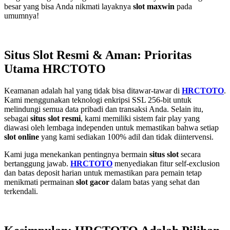
besar yang bisa Anda nikmati layaknya
slot maxwin
pada
umumnya!
Situs Slot Resmi & Aman: Prioritas
Utama HRCTOTO
Keamanan adalah hal yang tidak bisa ditawar-tawar di
HRCTOTO
.
Kami menggunakan teknologi enkripsi SSL 256-bit untuk
melindungi semua data pribadi dan transaksi Anda. Selain itu,
sebagai
situs slot resmi
, kami memiliki sistem fair play yang
diawasi oleh lembaga independen untuk memastikan bahwa setiap
slot online
yang kami sediakan 100% adil dan tidak diintervensi.
Kami juga menekankan pentingnya bermain
situs slot
secara
bertanggung jawab.
HRCTOTO
menyediakan fitur self-exclusion
dan batas deposit harian untuk memastikan para pemain tetap
menikmati permainan
slot gacor
dalam batas yang sehat dan
terkendali.