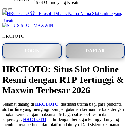
HRCTOTO
LOGIN
DAFTAR
HRCTOTO: Situs Slot Online
Resmi dengan RTP Tertinggi &
Maxwin Terbesar 2026
Selamat datang di
HRCTOTO
, destinasi utama bagi para pencinta
slot online
yang menginginkan pengalaman bermain terbaik dengan
tingkat kemenangan maksimal. Sebagai
situs slot
resmi dan
terpercaya,
HRCTOTO
hadir dengan berbagai keunggulan yang
membuatnya berbeda dari platform lainnya. Dari sistem keamanan