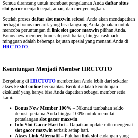
Semua dirancang untuk membuat pengalaman Anda
daftar situs
slot gacor
menjadi cepat, aman, dan menyenangkan.
Setelah proses
daftar slot maxwin
selesai, Anda akan mendapatkan
berbagai bonus menarik yang bisa langsung Anda gunakan untuk
mencoba peruntungan di
link slot gacor maxwin
pilihan Anda.
Bonus new member, bonus deposit harian, hingga cashback
mingguan adalah beberapa kejutan spesial yang menanti Anda di
HRCTOTO
.
Keuntungan Menjadi Member HRCTOTO
Bergabung di
HRCTOTO
memberikan Anda lebih dari sekadar
akses ke
slot online
berkualitas. Berikut adalah keuntungan
eksklusif yang hanya bisa Anda dapatkan sebagai member setia
kami:
Bonus New Member 100%
– Nikmati tambahan saldo
deposit pertama Anda hingga 100% untuk memulai
petualangan
slot gacor maxwin
.
Info Slot Gacor Hari Ini
– Dapatkan update rutin mengenai
slot gacor maxwin
terbaik setiap hari.
Akses Link Alternatif
– Puluhan
link slot
cadangan yang