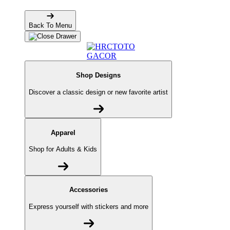
Back To Menu
Shop Designs
Discover a classic design or new favorite artist
Apparel
Shop for Adults & Kids
Accessories
Express yourself with stickers and more