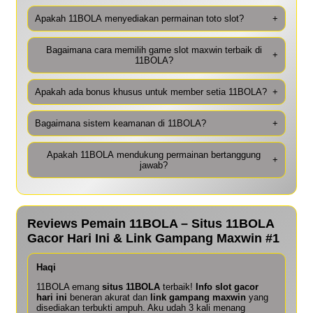
Apakah 11BOLA menyediakan permainan toto slot?
+
Bagaimana cara memilih game slot maxwin terbaik di
+
11BOLA?
Apakah ada bonus khusus untuk member setia 11BOLA?
+
Bagaimana sistem keamanan di 11BOLA?
+
Apakah 11BOLA mendukung permainan bertanggung
+
jawab?
Reviews Pemain 11BOLA – Situs 11BOLA
Gacor Hari Ini & Link Gampang Maxwin #1
Haqi
11BOLA emang
situs 11BOLA
terbaik!
Info slot gacor
hari ini
beneran akurat dan
link gampang maxwin
yang
disediakan terbukti ampuh. Aku udah 3 kali menang