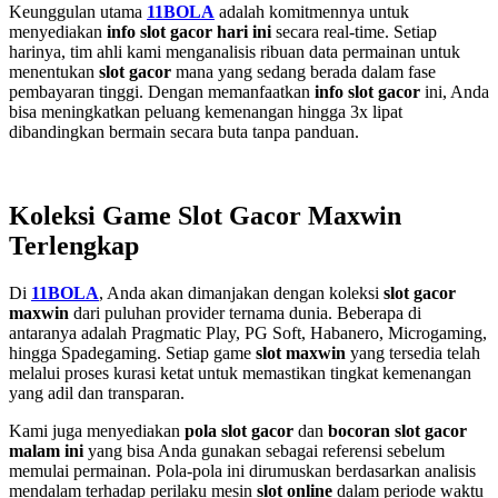
Keunggulan utama
11BOLA
adalah komitmennya untuk
menyediakan
info slot gacor hari ini
secara real-time. Setiap
harinya, tim ahli kami menganalisis ribuan data permainan untuk
menentukan
slot gacor
mana yang sedang berada dalam fase
pembayaran tinggi. Dengan memanfaatkan
info slot gacor
ini, Anda
bisa meningkatkan peluang kemenangan hingga 3x lipat
dibandingkan bermain secara buta tanpa panduan.
Koleksi Game Slot Gacor Maxwin
Terlengkap
Di
11BOLA
, Anda akan dimanjakan dengan koleksi
slot gacor
maxwin
dari puluhan provider ternama dunia. Beberapa di
antaranya adalah Pragmatic Play, PG Soft, Habanero, Microgaming,
hingga Spadegaming. Setiap game
slot maxwin
yang tersedia telah
melalui proses kurasi ketat untuk memastikan tingkat kemenangan
yang adil dan transparan.
Kami juga menyediakan
pola slot gacor
dan
bocoran slot gacor
malam ini
yang bisa Anda gunakan sebagai referensi sebelum
memulai permainan. Pola-pola ini dirumuskan berdasarkan analisis
mendalam terhadap perilaku mesin
slot online
dalam periode waktu