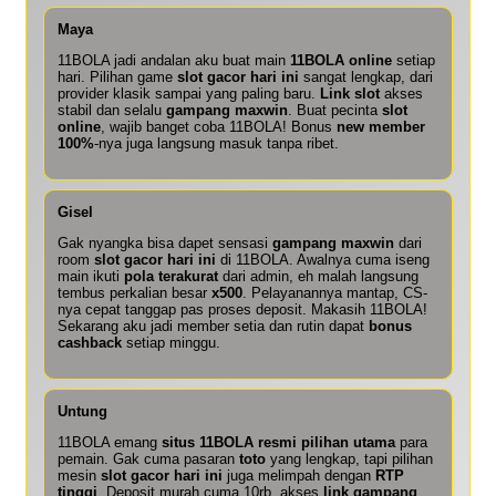
Maya
11BOLA jadi andalan aku buat main
11BOLA online
setiap
hari. Pilihan game
slot gacor hari ini
sangat lengkap, dari
provider klasik sampai yang paling baru.
Link slot
akses
stabil dan selalu
gampang maxwin
. Buat pecinta
slot
online
, wajib banget coba 11BOLA! Bonus
new member
100%
-nya juga langsung masuk tanpa ribet.
Gisel
Gak nyangka bisa dapet sensasi
gampang maxwin
dari
room
slot gacor hari ini
di 11BOLA. Awalnya cuma iseng
main ikuti
pola terakurat
dari admin, eh malah langsung
tembus perkalian besar
x500
. Pelayanannya mantap, CS-
nya cepat tanggap pas proses deposit. Makasih 11BOLA!
Sekarang aku jadi member setia dan rutin dapat
bonus
cashback
setiap minggu.
Untung
11BOLA emang
situs 11BOLA resmi pilihan utama
para
pemain. Gak cuma pasaran
toto
yang lengkap, tapi pilihan
mesin
slot gacor hari ini
juga melimpah dengan
RTP
tinggi
. Deposit murah cuma 10rb, akses
link gampang