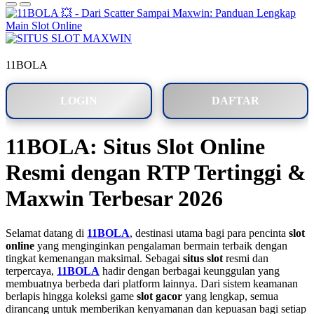
11BOLA
LOGIN
DAFTAR
11BOLA: Situs Slot Online
Resmi dengan RTP Tertinggi &
Maxwin Terbesar 2026
Selamat datang di
11BOLA
, destinasi utama bagi para pencinta
slot
online
yang menginginkan pengalaman bermain terbaik dengan
tingkat kemenangan maksimal. Sebagai
situs slot
resmi dan
terpercaya,
11BOLA
hadir dengan berbagai keunggulan yang
membuatnya berbeda dari platform lainnya. Dari sistem keamanan
berlapis hingga koleksi game
slot gacor
yang lengkap, semua
dirancang untuk memberikan kenyamanan dan kepuasan bagi setiap