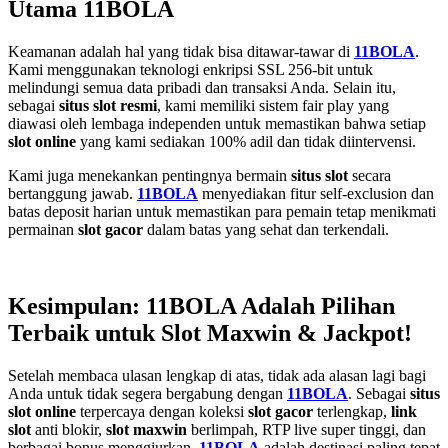
Utama 11BOLA
Keamanan adalah hal yang tidak bisa ditawar-tawar di
11BOLA
.
Kami menggunakan teknologi enkripsi SSL 256-bit untuk
melindungi semua data pribadi dan transaksi Anda. Selain itu,
sebagai
situs slot resmi
, kami memiliki sistem fair play yang
diawasi oleh lembaga independen untuk memastikan bahwa setiap
slot online
yang kami sediakan 100% adil dan tidak diintervensi.
Kami juga menekankan pentingnya bermain
situs slot
secara
bertanggung jawab.
11BOLA
menyediakan fitur self-exclusion dan
batas deposit harian untuk memastikan para pemain tetap menikmati
permainan
slot gacor
dalam batas yang sehat dan terkendali.
Kesimpulan: 11BOLA Adalah Pilihan
Terbaik untuk Slot Maxwin & Jackpot!
Setelah membaca ulasan lengkap di atas, tidak ada alasan lagi bagi
Anda untuk tidak segera bergabung dengan
11BOLA
. Sebagai
situs
slot online
terpercaya dengan koleksi
slot gacor
terlengkap,
link
slot
anti blokir,
slot maxwin
berlimpah, RTP live super tinggi, dan
berbagai bonus menggiurkan,
11BOLA
adalah destinasi paling tepat