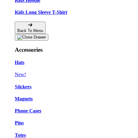
Kids Hoodie
Kids Long Sleeve T-Shirt
Back To Menu
Accessories
Hats
New!
Stickers
Magnets
Phone Cases
Pins
Totes