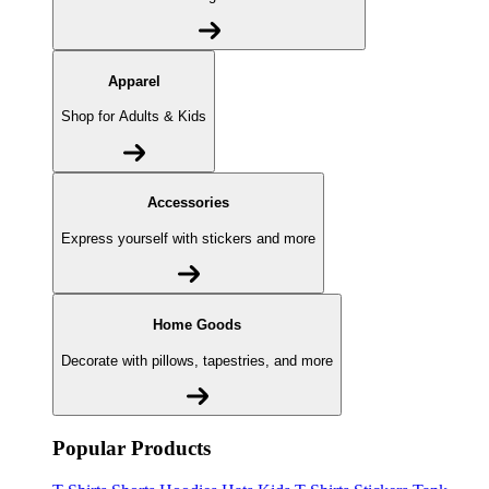
Apparel
Shop for Adults & Kids
Accessories
Express yourself with stickers and more
Home Goods
Decorate with pillows, tapestries, and more
Popular Products