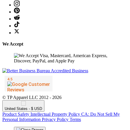
We Accept
© TP Apparel LLC 2012 - 2026
United States - $ USD
Product Safety
Intellectual Property Policy
CA: Do Not Sell My
Personal Information
Privacy Policy
Terms