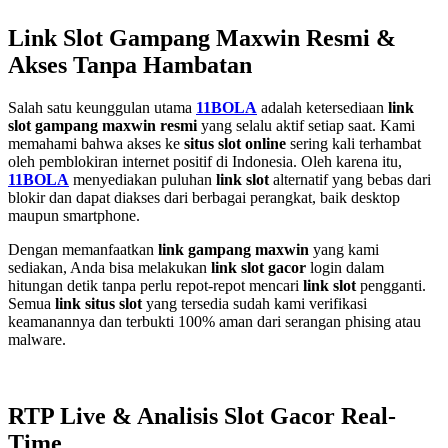
Link Slot Gampang Maxwin Resmi &
Akses Tanpa Hambatan
Salah satu keunggulan utama
11BOLA
adalah ketersediaan
link
slot gampang maxwin resmi
yang selalu aktif setiap saat. Kami
memahami bahwa akses ke
situs slot online
sering kali terhambat
oleh pemblokiran internet positif di Indonesia. Oleh karena itu,
11BOLA
menyediakan puluhan
link slot
alternatif yang bebas dari
blokir dan dapat diakses dari berbagai perangkat, baik desktop
maupun smartphone.
Dengan memanfaatkan
link gampang maxwin
yang kami
sediakan, Anda bisa melakukan
link slot gacor
login dalam
hitungan detik tanpa perlu repot-repot mencari
link slot
pengganti.
Semua
link situs slot
yang tersedia sudah kami verifikasi
keamanannya dan terbukti 100% aman dari serangan phising atau
malware.
RTP Live & Analisis Slot Gacor Real-
Time