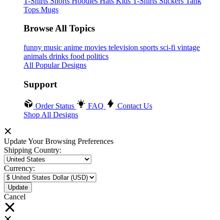
T-Shirts
Shorts
Hoodies
Hats
Kids T-Shirts
Stickers
Tank
Tops
Mugs
Browse All Topics
funny
music
anime
movies
television
sports
sci-fi
vintage
animals
drinks
food
politics
All Popular Designs
Support
Order Status
FAQ
Contact Us
Shop All Designs
Update Your Browsing Preferences
Shipping Country:
Currency:
Cancel