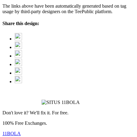
The links above have been automatically generated based on tag
usage by third-party designers on the TeePublic platform.
Share this design:
Don't love it? We'll fix it. For free.
100% Free Exchanges.
11BOLA