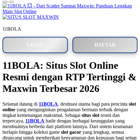
11BOLA
LOGIN
DAFTAR
11BOLA: Situs Slot Online
Resmi dengan RTP Tertinggi &
Maxwin Terbesar 2026
Selamat datang di
11BOLA
, destinasi utama bagi para pencinta
slot
online
yang menginginkan pengalaman bermain terbaik dengan
tingkat kemenangan maksimal. Sebagai
situs slot
resmi dan
terpercaya,
11BOLA
hadir dengan berbagai keunggulan yang
membuatnya berbeda dari platform lainnya. Dari sistem keamanan
berlapis hingga koleksi game
slot gacor
yang lengkap, semua
dirancang untuk memberikan kenyamanan dan kepuasan bagi setiap