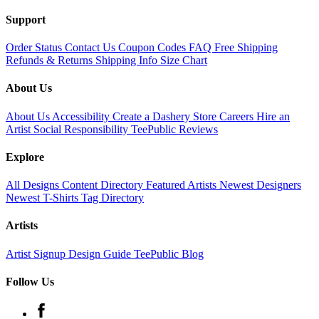
Support
Order Status
Contact Us
Coupon Codes
FAQ
Free Shipping
Refunds & Returns
Shipping Info
Size Chart
About Us
About Us
Accessibility
Create a Dashery Store
Careers
Hire an
Artist
Social Responsibility
TeePublic Reviews
Explore
All Designs
Content Directory
Featured Artists
Newest Designers
Newest T-Shirts
Tag Directory
Artists
Artist Signup
Design Guide
TeePublic Blog
Follow Us