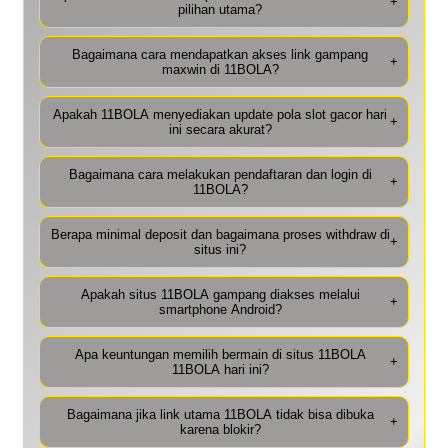
+
pilihan utama?
Bagaimana cara mendapatkan akses link gampang
+
maxwin di 11BOLA?
Apakah 11BOLA menyediakan update pola slot gacor hari
+
ini secara akurat?
Bagaimana cara melakukan pendaftaran dan login di
+
11BOLA?
Berapa minimal deposit dan bagaimana proses withdraw di
+
situs ini?
Apakah situs 11BOLA gampang diakses melalui
+
smartphone Android?
Apa keuntungan memilih bermain di situs 11BOLA
+
11BOLA hari ini?
Bagaimana jika link utama 11BOLA tidak bisa dibuka
+
karena blokir?