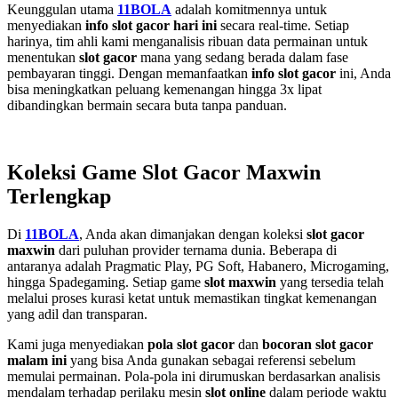
Keunggulan utama
11BOLA
adalah komitmennya untuk
menyediakan
info slot gacor hari ini
secara real-time. Setiap
harinya, tim ahli kami menganalisis ribuan data permainan untuk
menentukan
slot gacor
mana yang sedang berada dalam fase
pembayaran tinggi. Dengan memanfaatkan
info slot gacor
ini, Anda
bisa meningkatkan peluang kemenangan hingga 3x lipat
dibandingkan bermain secara buta tanpa panduan.
Koleksi Game Slot Gacor Maxwin
Terlengkap
Di
11BOLA
, Anda akan dimanjakan dengan koleksi
slot gacor
maxwin
dari puluhan provider ternama dunia. Beberapa di
antaranya adalah Pragmatic Play, PG Soft, Habanero, Microgaming,
hingga Spadegaming. Setiap game
slot maxwin
yang tersedia telah
melalui proses kurasi ketat untuk memastikan tingkat kemenangan
yang adil dan transparan.
Kami juga menyediakan
pola slot gacor
dan
bocoran slot gacor
malam ini
yang bisa Anda gunakan sebagai referensi sebelum
memulai permainan. Pola-pola ini dirumuskan berdasarkan analisis
mendalam terhadap perilaku mesin
slot online
dalam periode waktu