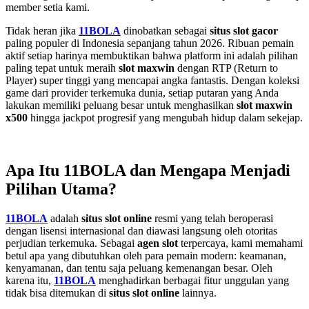
member setia kami.
Tidak heran jika
11BOLA
dinobatkan sebagai
situs slot gacor
paling populer di Indonesia sepanjang tahun 2026. Ribuan pemain
aktif setiap harinya membuktikan bahwa platform ini adalah pilihan
paling tepat untuk meraih
slot maxwin
dengan RTP (Return to
Player) super tinggi yang mencapai angka fantastis. Dengan koleksi
game dari provider terkemuka dunia, setiap putaran yang Anda
lakukan memiliki peluang besar untuk menghasilkan
slot maxwin
x500
hingga jackpot progresif yang mengubah hidup dalam sekejap.
Apa Itu 11BOLA dan Mengapa Menjadi
Pilihan Utama?
11BOLA
adalah
situs slot online
resmi yang telah beroperasi
dengan lisensi internasional dan diawasi langsung oleh otoritas
perjudian terkemuka. Sebagai
agen slot
terpercaya, kami memahami
betul apa yang dibutuhkan oleh para pemain modern: keamanan,
kenyamanan, dan tentu saja peluang kemenangan besar. Oleh
karena itu,
11BOLA
menghadirkan berbagai fitur unggulan yang
tidak bisa ditemukan di
situs slot online
lainnya.