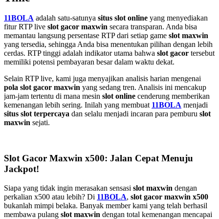
11BOLA
adalah satu-satunya
situs slot online
yang menyediakan
fitur RTP live
slot gacor maxwin
secara transparan. Anda bisa
memantau langsung persentase RTP dari setiap game
slot maxwin
yang tersedia, sehingga Anda bisa menentukan pilihan dengan lebih
cerdas. RTP tinggi adalah indikator utama bahwa
slot gacor
tersebut
memiliki potensi pembayaran besar dalam waktu dekat.
Selain RTP live, kami juga menyajikan analisis harian mengenai
pola slot gacor maxwin
yang sedang tren. Analisis ini mencakup
jam-jam tertentu di mana mesin
slot online
cenderung memberikan
kemenangan lebih sering. Inilah yang membuat
11BOLA
menjadi
situs slot terpercaya
dan selalu menjadi incaran para pemburu
slot
maxwin
sejati.
Slot Gacor Maxwin x500: Jalan Cepat Menuju
Jackpot!
Siapa yang tidak ingin merasakan sensasi
slot maxwin
dengan
perkalian x500 atau lebih? Di
11BOLA
,
slot gacor maxwin x500
bukanlah mimpi belaka. Banyak member kami yang telah berhasil
membawa pulang
slot maxwin
dengan total kemenangan mencapai