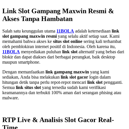
Link Slot Gampang Maxwin Resmi &
Akses Tanpa Hambatan
Salah satu keunggulan utama
11BOLA
adalah ketersediaan
link
slot gampang maxwin resmi
yang selalu aktif setiap saat. Kami
memahami bahwa akses ke
situs slot online
sering kali terhambat
oleh pemblokiran internet positif di Indonesia. Oleh karena itu,
11BOLA
menyediakan puluhan
link slot
alternatif yang bebas dari
blokir dan dapat diakses dari berbagai perangkat, baik desktop
maupun smartphone.
Dengan memanfaatkan
link gampang maxwin
yang kami
sediakan, Anda bisa melakukan
link slot gacor
login dalam
hitungan detik tanpa perlu repot-repot mencari
link slot
pengganti.
Semua
link situs slot
yang tersedia sudah kami verifikasi
keamanannya dan terbukti 100% aman dari serangan phising atau
malware.
RTP Live & Analisis Slot Gacor Real-
Time