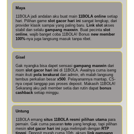
Maya
11BOLA jadi andalan aku buat main
11BOLA online
setiap
hari. Pilihan game
slot gacor hari ini
sangat lengkap, dari
provider klasik sampai yang paling baru.
Link slot
akses
stabil dan selalu
gampang maxwin
. Buat pecinta
slot
online
, wajib banget coba 11BOLA! Bonus
new member
100%
-nya juga langsung masuk tanpa ribet.
Gisel
Gak nyangka bisa dapet sensasi
gampang maxwin
dari
room
slot gacor hari ini
di 11BOLA. Awalnya cuma iseng
main ikuti
pola terakurat
dari admin, eh malah langsung
tembus perkalian besar
x500
. Pelayanannya mantap, CS-
nya cepat tanggap pas proses deposit. Makasih 11BOLA!
Sekarang aku jadi member setia dan rutin dapat
bonus
cashback
setiap minggu.
Untung
11BOLA emang
situs 11BOLA resmi pilihan utama
para
pemain. Gak cuma pasaran
toto
yang lengkap, tapi pilihan
mesin
slot gacor hari ini
juga melimpah dengan
RTP
tinggi
. Deposit murah cuma 10rb, akses
link gampang