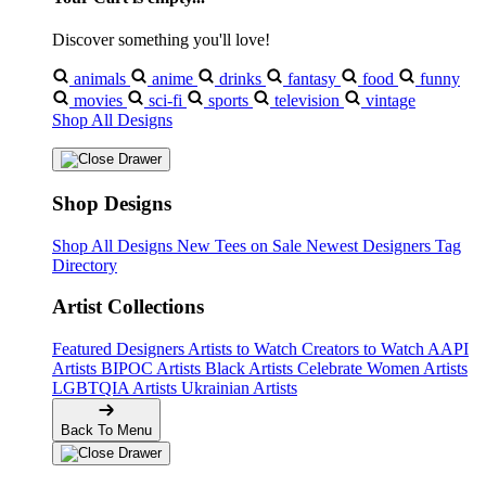
Discover something you'll love!
animals
anime
drinks
fantasy
food
funny
movies
sci-fi
sports
television
vintage
Shop All Designs
Shop Designs
Shop All Designs
New Tees on Sale
Newest Designers
Tag
Directory
Artist Collections
Featured Designers
Artists to Watch
Creators to Watch
AAPI
Artists
BIPOC Artists
Black Artists
Celebrate Women Artists
LGBTQIA Artists
Ukrainian Artists
Back To Menu