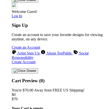
Welcome Guest!
Log In
Sign Up
Create an account to save your favorite designs for viewing
anytime, on any device.
Create an Account
Artist Sign Up
About TeePublic
Social
Responsibility
Create Account
Cart Preview (0)
You're
$70.00
Away from
FREE US Shipping!
$0
$70
Your Cart is empty...