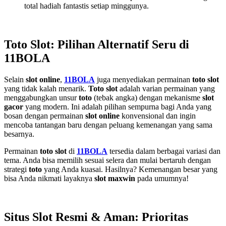
total hadiah fantastis setiap minggunya.
Toto Slot: Pilihan Alternatif Seru di
11BOLA
Selain
slot online
,
11BOLA
juga menyediakan permainan
toto slot
yang tidak kalah menarik.
Toto slot
adalah varian permainan yang
menggabungkan unsur
toto
(tebak angka) dengan mekanisme
slot
gacor
yang modern. Ini adalah pilihan sempurna bagi Anda yang
bosan dengan permainan
slot online
konvensional dan ingin
mencoba tantangan baru dengan peluang kemenangan yang sama
besarnya.
Permainan
toto slot
di
11BOLA
tersedia dalam berbagai variasi dan
tema. Anda bisa memilih sesuai selera dan mulai bertaruh dengan
strategi
toto
yang Anda kuasai. Hasilnya? Kemenangan besar yang
bisa Anda nikmati layaknya
slot maxwin
pada umumnya!
Situs Slot Resmi & Aman: Prioritas