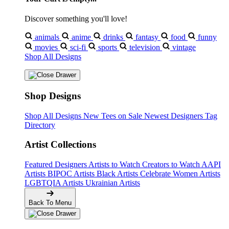
Discover something you'll love!
animals
anime
drinks
fantasy
food
funny
movies
sci-fi
sports
television
vintage
Shop All Designs
Shop Designs
Shop All Designs
New Tees on Sale
Newest Designers
Tag
Directory
Artist Collections
Featured Designers
Artists to Watch
Creators to Watch
AAPI
Artists
BIPOC Artists
Black Artists
Celebrate Women Artists
LGBTQIA Artists
Ukrainian Artists
Back To Menu