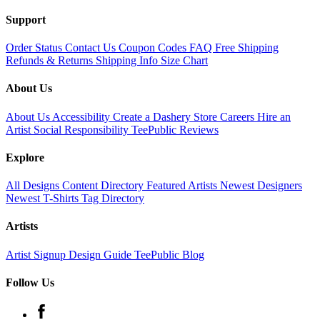
Support
Order Status
Contact Us
Coupon Codes
FAQ
Free Shipping
Refunds & Returns
Shipping Info
Size Chart
About Us
About Us
Accessibility
Create a Dashery Store
Careers
Hire an
Artist
Social Responsibility
TeePublic Reviews
Explore
All Designs
Content Directory
Featured Artists
Newest Designers
Newest T-Shirts
Tag Directory
Artists
Artist Signup
Design Guide
TeePublic Blog
Follow Us