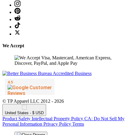
We Accept
© TP Apparel LLC 2012 - 2026
United States - $ USD
Product Safety
Intellectual Property Policy
CA: Do Not Sell My
Personal Information
Privacy Policy
Terms