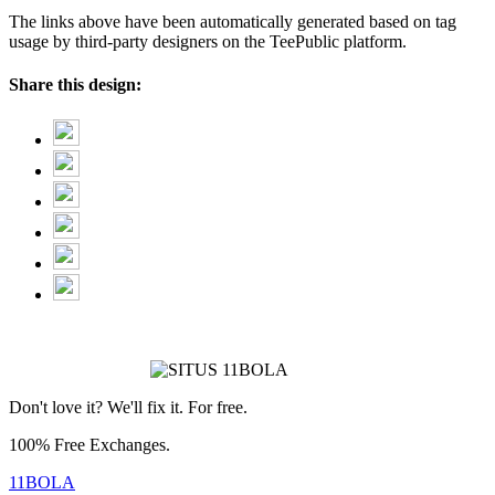
The links above have been automatically generated based on tag
usage by third-party designers on the TeePublic platform.
Share this design:
Don't love it? We'll fix it. For free.
100% Free Exchanges.
11BOLA