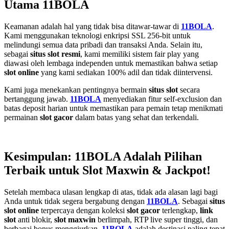
Utama 11BOLA
Keamanan adalah hal yang tidak bisa ditawar-tawar di
11BOLA
.
Kami menggunakan teknologi enkripsi SSL 256-bit untuk
melindungi semua data pribadi dan transaksi Anda. Selain itu,
sebagai
situs slot resmi
, kami memiliki sistem fair play yang
diawasi oleh lembaga independen untuk memastikan bahwa setiap
slot online
yang kami sediakan 100% adil dan tidak diintervensi.
Kami juga menekankan pentingnya bermain
situs slot
secara
bertanggung jawab.
11BOLA
menyediakan fitur self-exclusion dan
batas deposit harian untuk memastikan para pemain tetap menikmati
permainan
slot gacor
dalam batas yang sehat dan terkendali.
Kesimpulan: 11BOLA Adalah Pilihan
Terbaik untuk Slot Maxwin & Jackpot!
Setelah membaca ulasan lengkap di atas, tidak ada alasan lagi bagi
Anda untuk tidak segera bergabung dengan
11BOLA
. Sebagai
situs
slot online
terpercaya dengan koleksi
slot gacor
terlengkap,
link
slot
anti blokir,
slot maxwin
berlimpah, RTP live super tinggi, dan
berbagai bonus menggiurkan,
11BOLA
adalah destinasi paling tepat