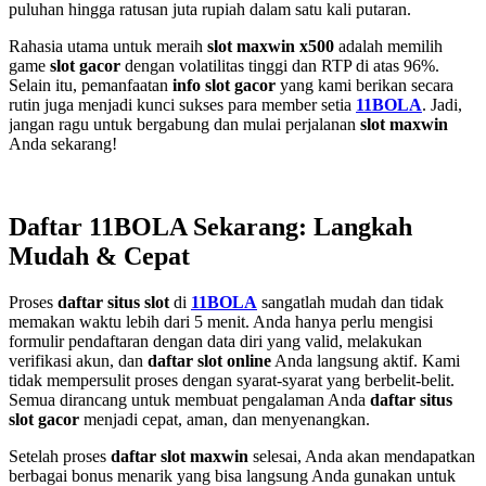
puluhan hingga ratusan juta rupiah dalam satu kali putaran.
Rahasia utama untuk meraih
slot maxwin x500
adalah memilih
game
slot gacor
dengan volatilitas tinggi dan RTP di atas 96%.
Selain itu, pemanfaatan
info slot gacor
yang kami berikan secara
rutin juga menjadi kunci sukses para member setia
11BOLA
. Jadi,
jangan ragu untuk bergabung dan mulai perjalanan
slot maxwin
Anda sekarang!
Daftar 11BOLA Sekarang: Langkah
Mudah & Cepat
Proses
daftar situs slot
di
11BOLA
sangatlah mudah dan tidak
memakan waktu lebih dari 5 menit. Anda hanya perlu mengisi
formulir pendaftaran dengan data diri yang valid, melakukan
verifikasi akun, dan
daftar slot online
Anda langsung aktif. Kami
tidak mempersulit proses dengan syarat-syarat yang berbelit-belit.
Semua dirancang untuk membuat pengalaman Anda
daftar situs
slot gacor
menjadi cepat, aman, dan menyenangkan.
Setelah proses
daftar slot maxwin
selesai, Anda akan mendapatkan
berbagai bonus menarik yang bisa langsung Anda gunakan untuk