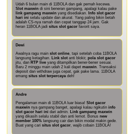
Udah 6 bulan main di 11BOLA dan gak pernah kecewa.
Slot maxwin
di sini beneran gampang, apalagi kalau pake
link gampang maxwin
yang disediakan.
Info slot gacor
hari ini
selalu update dan akurat. Yang paling bikin betah
adalah CS-nya ramah dan cepat tanggap 24 jam. Gak
heran 11BOLA jadi
situs slot gacor
favorit saya.
Dewi
Awalnya ragu main
slot online
, tapi setelah coba 11BOLA
langsung ketagihan.
Link slot
anti blokir,
pola slot gacor
jitu, dan
RTP live
yang ditampilkan bener-bener sesuai.
Baru 2 minggu main udah 2 kali dapet
maxwin
. Transaksi
deposit dan withdraw juga cepat, gak pake lama. 11BOLA
emang
situs slot terpercaya
deh!
Andre
Pengalaman main di 11BOLA luar biasa!
Slot gacor
maxwin
nya gampang banget, apalagi kalau ngikutin
info
slot gacor hari ini
dari admin.
Link gampang maxwin
yang dikasih selalu stabil dan anti lemot. Bonus
new
member 100%
langsung cair dan bikin modal makin gede.
Buat yang cari
situs slot gacor
, wajib cobain 11BOLA!