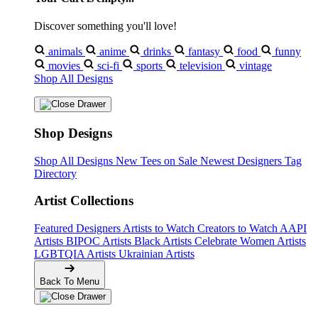
Discover something you'll love!
animals
anime
drinks
fantasy
food
funny
movies
sci-fi
sports
television
vintage
Shop All Designs
Shop Designs
Shop All Designs
New Tees on Sale
Newest Designers
Tag
Directory
Artist Collections
Featured Designers
Artists to Watch
Creators to Watch
AAPI
Artists
BIPOC Artists
Black Artists
Celebrate Women Artists
LGBTQIA Artists
Ukrainian Artists
Back To Menu