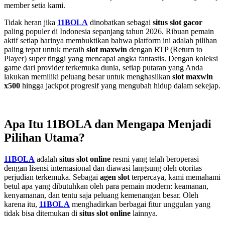
member setia kami.
Tidak heran jika
11BOLA
dinobatkan sebagai
situs slot gacor
paling populer di Indonesia sepanjang tahun 2026. Ribuan pemain
aktif setiap harinya membuktikan bahwa platform ini adalah pilihan
paling tepat untuk meraih
slot maxwin
dengan RTP (Return to
Player) super tinggi yang mencapai angka fantastis. Dengan koleksi
game dari provider terkemuka dunia, setiap putaran yang Anda
lakukan memiliki peluang besar untuk menghasilkan
slot maxwin
x500
hingga jackpot progresif yang mengubah hidup dalam sekejap.
Apa Itu 11BOLA dan Mengapa Menjadi
Pilihan Utama?
11BOLA
adalah
situs slot online
resmi yang telah beroperasi
dengan lisensi internasional dan diawasi langsung oleh otoritas
perjudian terkemuka. Sebagai
agen slot
terpercaya, kami memahami
betul apa yang dibutuhkan oleh para pemain modern: keamanan,
kenyamanan, dan tentu saja peluang kemenangan besar. Oleh
karena itu,
11BOLA
menghadirkan berbagai fitur unggulan yang
tidak bisa ditemukan di
situs slot online
lainnya.