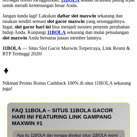
untuk meraih kemenangan besar Anda.
Jangan tunda lagi! Lakukan
daftar slot maxwin
sekarang dan
rasakan sendiri sensasi
slot gacor maxwin
yang sesungguhnya.
Ingat,
slot gacor hari ini
bisa menjadi momen penentu perubahan
hidup Anda. Kunjungi
11BOLA
sekarang dan mulai petualangan
slot maxwin
Anda bersama jutaan member lainnya.
11BOLA
— Situs Slot Gacor Maxwin Terpercaya, Link Resmi &
RTP Tertinggi 2026!
Nikmati Promo Bonus Cashback 100% di situs
11BOLA
sekarang
juga!
FAQ 11BOLA – SITUS 11BOLA GACOR
HARI INI FEATURING LINK GAMPANG
MAXWIN #1
Apa itu 11BOLA dan kenapa disebut situs 11BOLA resmi