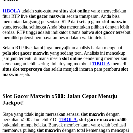
11BOLA
adalah satu-satunya
situs slot online
yang menyediakan
fitur RTP live
slot gacor maxwin
secara transparan. Anda bisa
memantau langsung persentase RTP dari setiap game
slot maxwin
yang tersedia, sehingga Anda bisa menentukan pilihan dengan lebih
cerdas. RTP tinggi adalah indikator utama bahwa
slot gacor
tersebut
memiliki potensi pembayaran besar dalam waktu dekat.
Selain RTP live, kami juga menyajikan analisis harian mengenai
pola slot gacor maxwin
yang sedang tren. Analisis ini mencakup
jam-jam tertentu di mana mesin
slot online
cenderung memberikan
kemenangan lebih sering. Inilah yang membuat
11BOLA
menjadi
situs slot terpercaya
dan selalu menjadi incaran para pemburu
slot
maxwin
sejati.
Slot Gacor Maxwin x500: Jalan Cepat Menuju
Jackpot!
Siapa yang tidak ingin merasakan sensasi
slot maxwin
dengan
perkalian x500 atau lebih? Di
11BOLA
,
slot gacor maxwin x500
bukanlah mimpi belaka. Banyak member kami yang telah berhasil
membawa pulang
slot maxwin
dengan total kemenangan mencapai