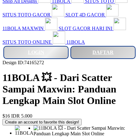
Shop All Designs
11BOLA
SITUS TOTO
SITUS TOTO GACOR
SLOT 4D GACOR
11BOLA MAXWIN
SLOT GACOR HARI INI
SITUS TOTO ONLINE
11BOLA
LOGIN
DAFTAR
Design ID:74165272
11BOLA 💥 - Dari Scatter
Sampai Maxwin: Panduan
Lengkap Main Slot Online
$16
IDR 5.000
Create an account to favorite this design!