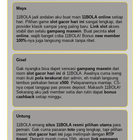
Maya
11BOLA jadi andalan aku buat main
11BOLA online
setiap
hari. Pilihan game
slot gacor hari ini
sangat lengkap, dari
provider klasik sampai yang paling baru.
Link slot
akses
stabil dan selalu
gampang maxwin
. Buat pecinta
slot
online
, wajib banget coba 11BOLA! Bonus
new member
100%
-nya juga langsung masuk tanpa ribet.
Gisel
Gak nyangka bisa dapet sensasi
gampang maxwin
dari
room
slot gacor hari ini
di 11BOLA. Awalnya cuma iseng
main ikuti
pola terakurat
dari admin, eh malah langsung
tembus perkalian besar
x500
. Pelayanannya mantap, CS-
nya cepat tanggap pas proses deposit. Makasih 11BOLA!
Sekarang aku jadi member setia dan rutin dapat
bonus
cashback
setiap minggu.
Untung
11BOLA emang
situs 11BOLA resmi pilihan utama
para
pemain. Gak cuma pasaran
toto
yang lengkap, tapi pilihan
mesin
slot gacor hari ini
juga melimpah dengan
RTP
tinggi
. Deposit murah cuma 10rb, akses
link gampang