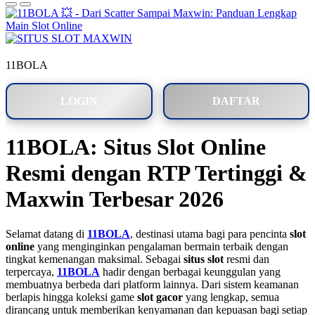
11BOLA
LOGIN
DAFTAR
11BOLA: Situs Slot Online
Resmi dengan RTP Tertinggi &
Maxwin Terbesar 2026
Selamat datang di
11BOLA
, destinasi utama bagi para pencinta
slot
online
yang menginginkan pengalaman bermain terbaik dengan
tingkat kemenangan maksimal. Sebagai
situs slot
resmi dan
terpercaya,
11BOLA
hadir dengan berbagai keunggulan yang
membuatnya berbeda dari platform lainnya. Dari sistem keamanan
berlapis hingga koleksi game
slot gacor
yang lengkap, semua
dirancang untuk memberikan kenyamanan dan kepuasan bagi setiap