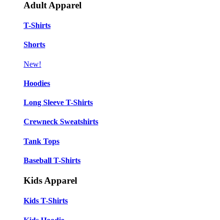
Adult Apparel
T-Shirts
Shorts
New!
Hoodies
Long Sleeve T-Shirts
Crewneck Sweatshirts
Tank Tops
Baseball T-Shirts
Kids Apparel
Kids T-Shirts