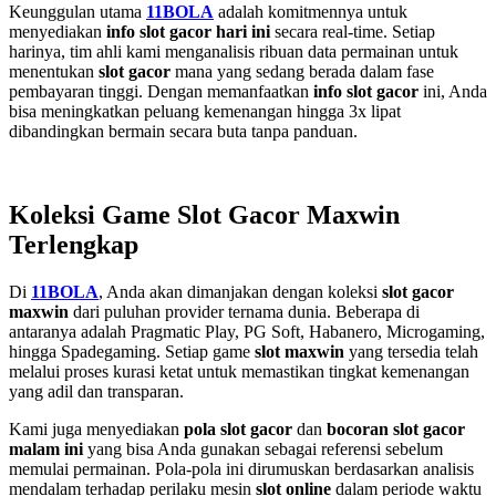
Keunggulan utama
11BOLA
adalah komitmennya untuk
menyediakan
info slot gacor hari ini
secara real-time. Setiap
harinya, tim ahli kami menganalisis ribuan data permainan untuk
menentukan
slot gacor
mana yang sedang berada dalam fase
pembayaran tinggi. Dengan memanfaatkan
info slot gacor
ini, Anda
bisa meningkatkan peluang kemenangan hingga 3x lipat
dibandingkan bermain secara buta tanpa panduan.
Koleksi Game Slot Gacor Maxwin
Terlengkap
Di
11BOLA
, Anda akan dimanjakan dengan koleksi
slot gacor
maxwin
dari puluhan provider ternama dunia. Beberapa di
antaranya adalah Pragmatic Play, PG Soft, Habanero, Microgaming,
hingga Spadegaming. Setiap game
slot maxwin
yang tersedia telah
melalui proses kurasi ketat untuk memastikan tingkat kemenangan
yang adil dan transparan.
Kami juga menyediakan
pola slot gacor
dan
bocoran slot gacor
malam ini
yang bisa Anda gunakan sebagai referensi sebelum
memulai permainan. Pola-pola ini dirumuskan berdasarkan analisis
mendalam terhadap perilaku mesin
slot online
dalam periode waktu