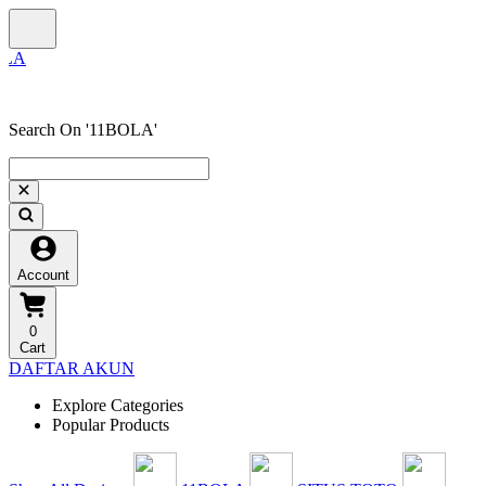
Search On '11BOLA'
Account
0
Cart
DAFTAR AKUN
Explore Categories
Popular Products