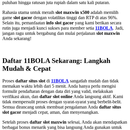
puluhan hingga ratusan juta rupiah dalam satu kali putaran.
Rahasia utama untuk meraih
slot maxwin x500
adalah memilih
game
slot gacor
dengan volatilitas tinggi dan RTP di atas 96%.
Selain itu, pemanfaatan
info slot gacor
yang kami berikan secara
rutin juga menjadi kunci sukses para member setia
11BOLA
. Jadi,
jangan ragu untuk bergabung dan mulai perjalanan
slot maxwin
Anda sekarang!
Daftar 11BOLA Sekarang: Langkah
Mudah & Cepat
Proses
daftar situs slot
di
11BOLA
sangatlah mudah dan tidak
memakan waktu lebih dari 5 menit. Anda hanya perlu mengisi
formulir pendaftaran dengan data diri yang valid, melakukan
verifikasi akun, dan
daftar slot online
Anda langsung aktif. Kami
tidak mempersulit proses dengan syarat-syarat yang berbelit-belit.
Semua dirancang untuk membuat pengalaman Anda
daftar situs
slot gacor
menjadi cepat, aman, dan menyenangkan.
Setelah proses
daftar slot maxwin
selesai, Anda akan mendapatkan
berbagai bonus menarik yang bisa langsung Anda gunakan untuk