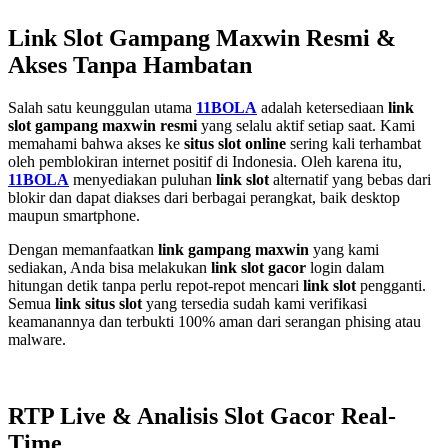
Link Slot Gampang Maxwin Resmi &
Akses Tanpa Hambatan
Salah satu keunggulan utama
11BOLA
adalah ketersediaan
link
slot gampang maxwin resmi
yang selalu aktif setiap saat. Kami
memahami bahwa akses ke
situs slot online
sering kali terhambat
oleh pemblokiran internet positif di Indonesia. Oleh karena itu,
11BOLA
menyediakan puluhan
link slot
alternatif yang bebas dari
blokir dan dapat diakses dari berbagai perangkat, baik desktop
maupun smartphone.
Dengan memanfaatkan
link gampang maxwin
yang kami
sediakan, Anda bisa melakukan
link slot gacor
login dalam
hitungan detik tanpa perlu repot-repot mencari
link slot
pengganti.
Semua
link situs slot
yang tersedia sudah kami verifikasi
keamanannya dan terbukti 100% aman dari serangan phising atau
malware.
RTP Live & Analisis Slot Gacor Real-
Time