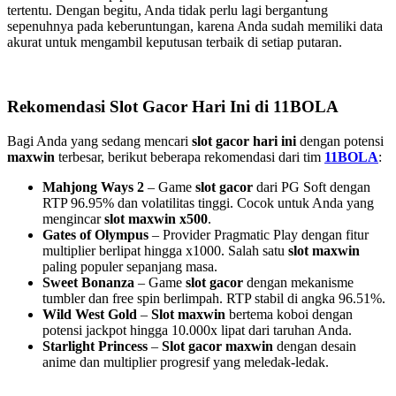
tertentu. Dengan begitu, Anda tidak perlu lagi bergantung
sepenuhnya pada keberuntungan, karena Anda sudah memiliki data
akurat untuk mengambil keputusan terbaik di setiap putaran.
Rekomendasi Slot Gacor Hari Ini di 11BOLA
Bagi Anda yang sedang mencari
slot gacor hari ini
dengan potensi
maxwin
terbesar, berikut beberapa rekomendasi dari tim
11BOLA
:
Mahjong Ways 2
– Game
slot gacor
dari PG Soft dengan
RTP 96.95% dan volatilitas tinggi. Cocok untuk Anda yang
mengincar
slot maxwin x500
.
Gates of Olympus
– Provider Pragmatic Play dengan fitur
multiplier berlipat hingga x1000. Salah satu
slot maxwin
paling populer sepanjang masa.
Sweet Bonanza
– Game
slot gacor
dengan mekanisme
tumbler dan free spin berlimpah. RTP stabil di angka 96.51%.
Wild West Gold
–
Slot maxwin
bertema koboi dengan
potensi jackpot hingga 10.000x lipat dari taruhan Anda.
Starlight Princess
–
Slot gacor maxwin
dengan desain
anime dan multiplier progresif yang meledak-ledak.