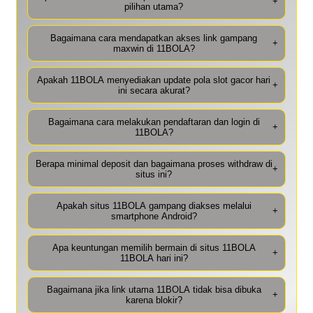
+
pilihan utama?
Bagaimana cara mendapatkan akses link gampang
+
maxwin di 11BOLA?
Apakah 11BOLA menyediakan update pola slot gacor hari
+
ini secara akurat?
Bagaimana cara melakukan pendaftaran dan login di
+
11BOLA?
Berapa minimal deposit dan bagaimana proses withdraw di
+
situs ini?
Apakah situs 11BOLA gampang diakses melalui
+
smartphone Android?
Apa keuntungan memilih bermain di situs 11BOLA
+
11BOLA hari ini?
Bagaimana jika link utama 11BOLA tidak bisa dibuka
+
karena blokir?