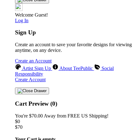
Welcome Guest!
Log In
Sign Up
Create an account to save your favorite designs for viewing
anytime, on any device.
Create an Account
Artist Sign Up
About TeePublic
Social
Responsibility
Create Account
Cart Preview (0)
You're
$70.00
Away from
FREE US Shipping!
$0
$70
Your Cart is empty...