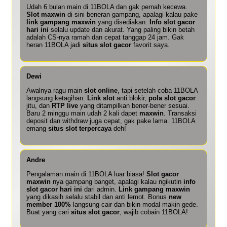
Udah 6 bulan main di 11BOLA dan gak pernah kecewa.
Slot maxwin
di sini beneran gampang, apalagi kalau pake
link gampang maxwin
yang disediakan.
Info slot gacor
hari ini
selalu update dan akurat. Yang paling bikin betah
adalah CS-nya ramah dan cepat tanggap 24 jam. Gak
heran 11BOLA jadi
situs slot gacor
favorit saya.
Dewi
Awalnya ragu main
slot online
, tapi setelah coba 11BOLA
langsung ketagihan.
Link slot
anti blokir,
pola slot gacor
jitu, dan
RTP live
yang ditampilkan bener-bener sesuai.
Baru 2 minggu main udah 2 kali dapet
maxwin
. Transaksi
deposit dan withdraw juga cepat, gak pake lama. 11BOLA
emang
situs slot terpercaya
deh!
Andre
Pengalaman main di 11BOLA luar biasa!
Slot gacor
maxwin
nya gampang banget, apalagi kalau ngikutin
info
slot gacor hari ini
dari admin.
Link gampang maxwin
yang dikasih selalu stabil dan anti lemot. Bonus
new
member 100%
langsung cair dan bikin modal makin gede.
Buat yang cari
situs slot gacor
, wajib cobain 11BOLA!