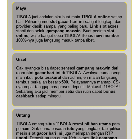
Maya
11BOLA jadi andalan aku buat main
11BOLA online
setiap
hari. Pilihan game
slot gacor hari ini
sangat lengkap, dari
provider klasik sampai yang paling baru.
Link slot
akses
stabil dan selalu
gampang maxwin
. Buat pecinta
slot
online
, wajib banget coba 11BOLA! Bonus
new member
100%
-nya juga langsung masuk tanpa ribet.
Gisel
Gak nyangka bisa dapet sensasi
gampang maxwin
dari
room
slot gacor hari ini
di 11BOLA. Awalnya cuma iseng
main ikuti
pola terakurat
dari admin, eh malah langsung
tembus perkalian besar
x500
. Pelayanannya mantap, CS-
nya cepat tanggap pas proses deposit. Makasih 11BOLA!
Sekarang aku jadi member setia dan rutin dapat
bonus
cashback
setiap minggu.
Untung
11BOLA emang
situs 11BOLA resmi pilihan utama
para
pemain. Gak cuma pasaran
toto
yang lengkap, tapi pilihan
mesin
slot gacor hari ini
juga melimpah dengan
RTP
tinggi
. Deposit murah cuma 10rb, akses
link gampang