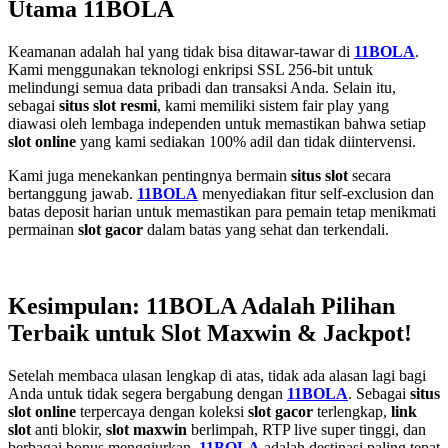
Utama 11BOLA
Keamanan adalah hal yang tidak bisa ditawar-tawar di
11BOLA
.
Kami menggunakan teknologi enkripsi SSL 256-bit untuk
melindungi semua data pribadi dan transaksi Anda. Selain itu,
sebagai
situs slot resmi
, kami memiliki sistem fair play yang
diawasi oleh lembaga independen untuk memastikan bahwa setiap
slot online
yang kami sediakan 100% adil dan tidak diintervensi.
Kami juga menekankan pentingnya bermain
situs slot
secara
bertanggung jawab.
11BOLA
menyediakan fitur self-exclusion dan
batas deposit harian untuk memastikan para pemain tetap menikmati
permainan
slot gacor
dalam batas yang sehat dan terkendali.
Kesimpulan: 11BOLA Adalah Pilihan
Terbaik untuk Slot Maxwin & Jackpot!
Setelah membaca ulasan lengkap di atas, tidak ada alasan lagi bagi
Anda untuk tidak segera bergabung dengan
11BOLA
. Sebagai
situs
slot online
terpercaya dengan koleksi
slot gacor
terlengkap,
link
slot
anti blokir,
slot maxwin
berlimpah, RTP live super tinggi, dan
berbagai bonus menggiurkan,
11BOLA
adalah destinasi paling tepat