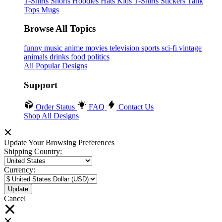
T-Shirts
Shorts
Hoodies
Hats
Kids T-Shirts
Stickers
Tank
Tops
Mugs
Browse All Topics
funny
music
anime
movies
television
sports
sci-fi
vintage
animals
drinks
food
politics
All Popular Designs
Support
Order Status
FAQ
Contact Us
Shop All Designs
Update Your Browsing Preferences
Shipping Country:
Currency:
Cancel