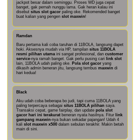
jackpot besar dalam seminggu. Proses WD juga cepat
banget, gak pernah nunggu lama. Gak heran kalau ini
disebut
situs slot gacor
paling oke. Rekomended banget
buat kalian yang pengen
slot maxwin
!
Ramdan
Baru pertama kali coba taruhan di 11BOLA, langsung dapet
hoki. Aksesnya mudah via HP, tampilan
situs 11BOLA
resmi pilihan utama
ini sangat profesional, dan
customer
service
-nya ramah banget. Gak perlu pusing cari
link slot
lain, 11BOLA udah paling oke.
Pola slot gacor
yang
dikasih admin beneran jitu, langsung tembus
maxwin
di
hari kedua!
Black
Aku udah coba beberapa bo judi, tapi cuma 11BOLA yang
paling terpercaya sebagai
situs 11BOLA pilihan
saya.
Transaksi cepat, game fairplay, dan update
pola slot
gacor hari ini terakurat
beneran nyata hasilnya. Fitur
link
gampang maxwin
-nya bukan sekadar pajangan! Udah 4
kali
slot maxwin x500
dalam sebulan terakhir. Makin betah
main di sini.