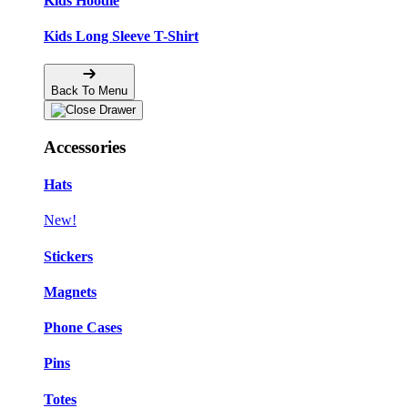
Kids Hoodie
Kids Long Sleeve T-Shirt
Back To Menu
Accessories
Hats
New!
Stickers
Magnets
Phone Cases
Pins
Totes