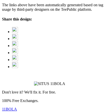
The links above have been automatically generated based on tag
usage by third-party designers on the TeePublic platform.
Share this design:
Don't love it? We'll fix it. For free.
100% Free Exchanges.
11BOLA