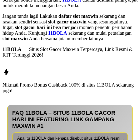
untuk meraih kemenangan besar Anda.
Jangan tunda lagi! Lakukan
daftar slot maxwin
sekarang dan
rasakan sendiri sensasi
slot gacor maxwin
yang sesungguhnya.
Ingat,
slot gacor hari ini
bisa menjadi momen penentu perubahan
hidup Anda. Kunjungi
11BOLA
sekarang dan mulai petualangan
slot maxwin
Anda bersama jutaan member lainnya.
11BOLA
— Situs Slot Gacor Maxwin Terpercaya, Link Resmi &
RTP Tertinggi 2026!
Nikmati Promo Bonus Cashback 100% di situs
11BOLA
sekarang
juga!
FAQ 11BOLA – SITUS 11BOLA GACOR
HARI INI FEATURING LINK GAMPANG
MAXWIN #1
Apa itu 11BOLA dan kenapa disebut situs 11BOLA resmi