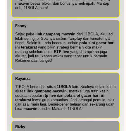
maxwin
bebas blokir, dan bonusnya melimpah. Mantap
deh, 11BOLA juara!
Fanny
Sejak pake
link gampang maxwin
dari 11BOLA, aku jadi
lebih sering jp. Soalnya sistem
fairplay
dan winrate-nya
tinggi. Selain itu, ada bocoran update
pola slot gacor hari
ini terakurat
yang bikin strategi bermain kita makin
matang sebelum spin.
RTP live
yang ditampilkan juga
akurat, jadi tau kapan waktu yang tepat untuk bermain.
Rekomendasi banget!
Rayanza
11BOLA beda dari
situs 11BOLA
lain. Soalnya selain kasih
akses
link gampang maxwin
, mereka juga rutin kasih
edukasi seputar
rtp live
dan
pola slot gacor hari ini
terakurat
lewat grup komunitas. Jadi sebagai pemula, aku
gak asal main lagi. Bener-bener belajar dan sekarang udah
bisa
maxwin
sendiri. Makasih 11BOLA!
Rizky