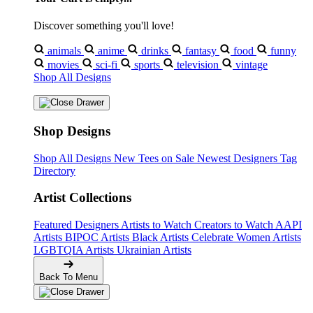
Discover something you'll love!
animals
anime
drinks
fantasy
food
funny
movies
sci-fi
sports
television
vintage
Shop All Designs
Shop Designs
Shop All Designs
New Tees on Sale
Newest Designers
Tag
Directory
Artist Collections
Featured Designers
Artists to Watch
Creators to Watch
AAPI
Artists
BIPOC Artists
Black Artists
Celebrate Women Artists
LGBTQIA Artists
Ukrainian Artists
Back To Menu