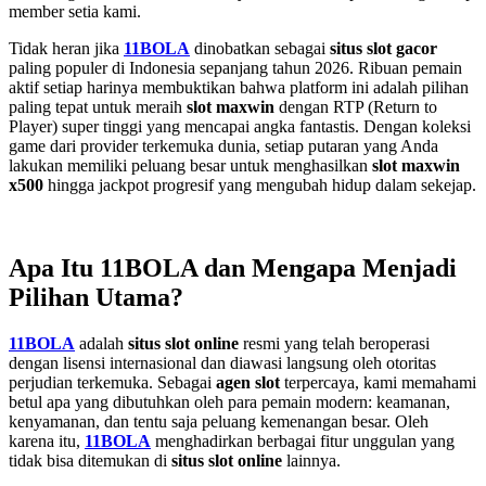
member setia kami.
Tidak heran jika
11BOLA
dinobatkan sebagai
situs slot gacor
paling populer di Indonesia sepanjang tahun 2026. Ribuan pemain
aktif setiap harinya membuktikan bahwa platform ini adalah pilihan
paling tepat untuk meraih
slot maxwin
dengan RTP (Return to
Player) super tinggi yang mencapai angka fantastis. Dengan koleksi
game dari provider terkemuka dunia, setiap putaran yang Anda
lakukan memiliki peluang besar untuk menghasilkan
slot maxwin
x500
hingga jackpot progresif yang mengubah hidup dalam sekejap.
Apa Itu 11BOLA dan Mengapa Menjadi
Pilihan Utama?
11BOLA
adalah
situs slot online
resmi yang telah beroperasi
dengan lisensi internasional dan diawasi langsung oleh otoritas
perjudian terkemuka. Sebagai
agen slot
terpercaya, kami memahami
betul apa yang dibutuhkan oleh para pemain modern: keamanan,
kenyamanan, dan tentu saja peluang kemenangan besar. Oleh
karena itu,
11BOLA
menghadirkan berbagai fitur unggulan yang
tidak bisa ditemukan di
situs slot online
lainnya.