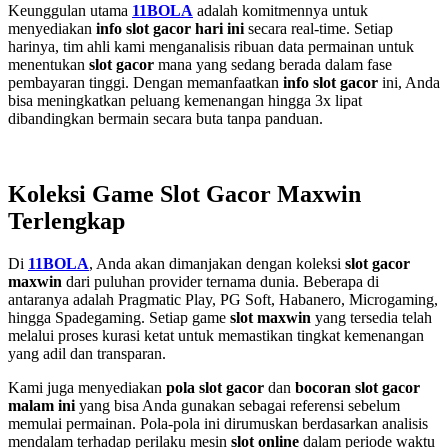
Keunggulan utama
11BOLA
adalah komitmennya untuk
menyediakan
info slot gacor hari ini
secara real-time. Setiap
harinya, tim ahli kami menganalisis ribuan data permainan untuk
menentukan
slot gacor
mana yang sedang berada dalam fase
pembayaran tinggi. Dengan memanfaatkan
info slot gacor
ini, Anda
bisa meningkatkan peluang kemenangan hingga 3x lipat
dibandingkan bermain secara buta tanpa panduan.
Koleksi Game Slot Gacor Maxwin
Terlengkap
Di
11BOLA
, Anda akan dimanjakan dengan koleksi
slot gacor
maxwin
dari puluhan provider ternama dunia. Beberapa di
antaranya adalah Pragmatic Play, PG Soft, Habanero, Microgaming,
hingga Spadegaming. Setiap game
slot maxwin
yang tersedia telah
melalui proses kurasi ketat untuk memastikan tingkat kemenangan
yang adil dan transparan.
Kami juga menyediakan
pola slot gacor
dan
bocoran slot gacor
malam ini
yang bisa Anda gunakan sebagai referensi sebelum
memulai permainan. Pola-pola ini dirumuskan berdasarkan analisis
mendalam terhadap perilaku mesin
slot online
dalam periode waktu