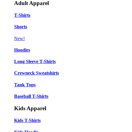
Adult Apparel
T-Shirts
Shorts
New!
Hoodies
Long Sleeve T-Shirts
Crewneck Sweatshirts
Tank Tops
Baseball T-Shirts
Kids Apparel
Kids T-Shirts