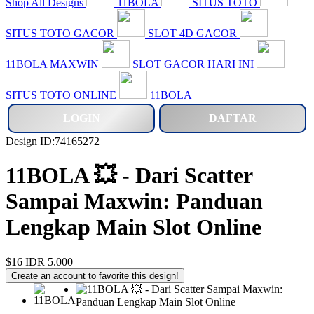
Shop All Designs
11BOLA
SITUS TOTO
SITUS TOTO GACOR
SLOT 4D GACOR
11BOLA MAXWIN
SLOT GACOR HARI INI
SITUS TOTO ONLINE
11BOLA
LOGIN
DAFTAR
Design ID:74165272
11BOLA 💥 - Dari Scatter
Sampai Maxwin: Panduan
Lengkap Main Slot Online
$16
IDR 5.000
Create an account to favorite this design!