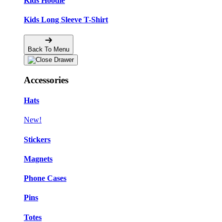
Kids Hoodie
Kids Long Sleeve T-Shirt
Back To Menu
Accessories
Hats
New!
Stickers
Magnets
Phone Cases
Pins
Totes