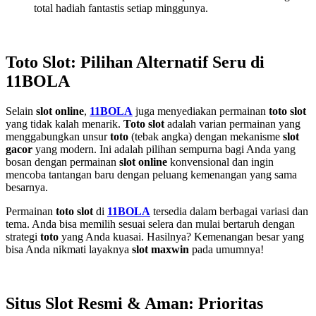
total hadiah fantastis setiap minggunya.
Toto Slot: Pilihan Alternatif Seru di
11BOLA
Selain
slot online
,
11BOLA
juga menyediakan permainan
toto slot
yang tidak kalah menarik.
Toto slot
adalah varian permainan yang
menggabungkan unsur
toto
(tebak angka) dengan mekanisme
slot
gacor
yang modern. Ini adalah pilihan sempurna bagi Anda yang
bosan dengan permainan
slot online
konvensional dan ingin
mencoba tantangan baru dengan peluang kemenangan yang sama
besarnya.
Permainan
toto slot
di
11BOLA
tersedia dalam berbagai variasi dan
tema. Anda bisa memilih sesuai selera dan mulai bertaruh dengan
strategi
toto
yang Anda kuasai. Hasilnya? Kemenangan besar yang
bisa Anda nikmati layaknya
slot maxwin
pada umumnya!
Situs Slot Resmi & Aman: Prioritas