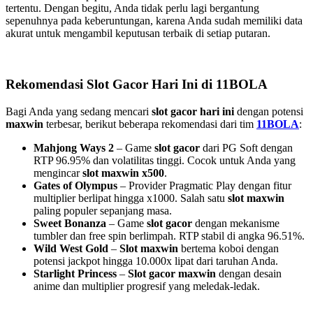
tertentu. Dengan begitu, Anda tidak perlu lagi bergantung
sepenuhnya pada keberuntungan, karena Anda sudah memiliki data
akurat untuk mengambil keputusan terbaik di setiap putaran.
Rekomendasi Slot Gacor Hari Ini di 11BOLA
Bagi Anda yang sedang mencari
slot gacor hari ini
dengan potensi
maxwin
terbesar, berikut beberapa rekomendasi dari tim
11BOLA
:
Mahjong Ways 2
– Game
slot gacor
dari PG Soft dengan
RTP 96.95% dan volatilitas tinggi. Cocok untuk Anda yang
mengincar
slot maxwin x500
.
Gates of Olympus
– Provider Pragmatic Play dengan fitur
multiplier berlipat hingga x1000. Salah satu
slot maxwin
paling populer sepanjang masa.
Sweet Bonanza
– Game
slot gacor
dengan mekanisme
tumbler dan free spin berlimpah. RTP stabil di angka 96.51%.
Wild West Gold
–
Slot maxwin
bertema koboi dengan
potensi jackpot hingga 10.000x lipat dari taruhan Anda.
Starlight Princess
–
Slot gacor maxwin
dengan desain
anime dan multiplier progresif yang meledak-ledak.