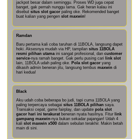
jackpot besar dalam seminggu. Proses WD juga cepat
banget, gak pernah nunggu lama. Gak heran kalau ini
disebut
situs slot gacor
paling oke. Rekomended banget
buat kalian yang pengen
slot maxwin
!
Ramdan
Baru pertama kali coba taruhan di 11BOLA, langsung dapet
hoki. Aksesnya mudah via HP, tampilan
situs 11BOLA
resmi pilihan utama
ini sangat profesional, dan
customer
service
-nya ramah banget. Gak perlu pusing cari
link slot
lain, 11BOLA udah paling oke.
Pola slot gacor
yang
dikasih admin beneran jitu, langsung tembus
maxwin
di
hari kedua!
Black
Aku udah coba beberapa bo judi, tapi cuma 11BOLA yang
paling terpercaya sebagai
situs 11BOLA pilihan
saya.
Transaksi cepat, game fairplay, dan update
pola slot
gacor hari ini terakurat
beneran nyata hasilnya. Fitur
link
gampang maxwin
-nya bukan sekadar pajangan! Udah 4
kali
slot maxwin x500
dalam sebulan terakhir. Makin betah
main di sini.