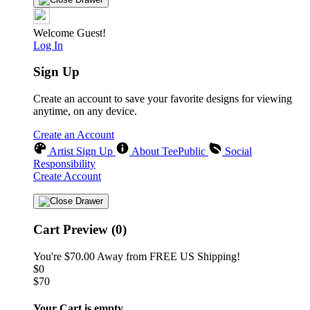
Welcome Guest!
Log In
Sign Up
Create an account to save your favorite designs for viewing
anytime, on any device.
Create an Account
Artist Sign Up
About TeePublic
Social
Responsibility
Create Account
Cart Preview (0)
You're
$70.00
Away from
FREE US Shipping!
$0
$70
Your Cart is empty...