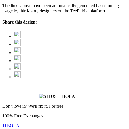
The links above have been automatically generated based on tag
usage by third-party designers on the TeePublic platform.
Share this design:
Don't love it? We'll fix it. For free.
100% Free Exchanges.
11BOLA