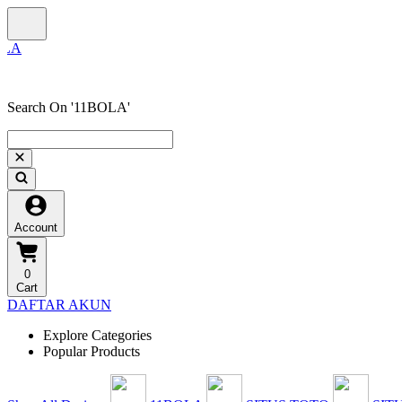
Search On '11BOLA'
Account
0
Cart
DAFTAR AKUN
Explore Categories
Popular Products