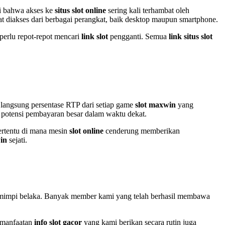
mi bahwa akses ke
situs slot online
sering kali terhambat oleh
pat diakses dari berbagai perangkat, baik desktop maupun smartphone.
perlu repot-repot mencari
link slot
pengganti. Semua
link situs slot
 langsung persentase RTP dari setiap game
slot maxwin
yang
 potensi pembayaran besar dalam waktu dekat.
ertentu di mana mesin
slot online
cenderung memberikan
in
sejati.
impi belaka. Banyak member kami yang telah berhasil membawa
pemanfaatan
info slot gacor
yang kami berikan secara rutin juga