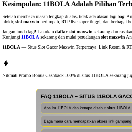
Kesimpulan: 11BOLA Adalah Pilihan Terb
Setelah membaca ulasan lengkap di atas, tidak ada alasan lagi bagi 
blokir,
slot maxwin
berlimpah, RTP live super tinggi, dan berbagai 
Jangan tunda lagi! Lakukan
daftar slot maxwin
sekarang dan rasakan
Kunjungi
11BOLA
sekarang dan mulai petualangan
slot maxwin
And
11BOLA
— Situs Slot Gacor Maxwin Terpercaya, Link Resmi & RTP
Nikmati Promo Bonus Cashback 100% di situs
11BOLA
sekarang ju
FAQ 11BOLA – SITUS 11BOLA GAC
Apa itu 11BOLA dan kenapa disebut situs 11BOLA 
Bagaimana cara mendapatkan akses link gampang