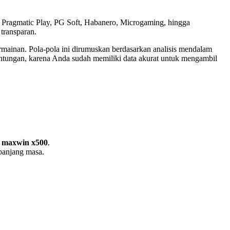
h Pragmatic Play, PG Soft, Habanero, Microgaming, hingga
 transparan.
mainan. Pola-pola ini dirumuskan berdasarkan analisis mendalam
untungan, karena Anda sudah memiliki data akurat untuk mengambil
t maxwin x500
.
panjang masa.