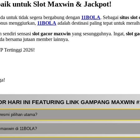
aik untuk Slot Maxwin & Jackpot!
Anda untuk tidak segera bergabung dengan
11BOLA
. Sebagai
situs slot
bonus menggiurkan,
11BOLA
adalah destinasi paling tepat untuk mera
 sendiri sensasi
slot gacor maxwin
yang sesungguhnya. Ingat,
slot ga
a bersama jutaan member lainnya.
 Tertinggi 2026!
ga!
OR HARI INI FEATURING LINK GAMPANG MAXWIN #
resmi pilihan utama?
 maxwin di 11BOLA?