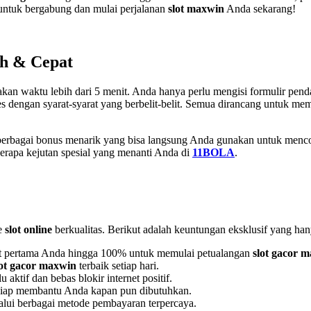
u untuk bergabung dan mulai perjalanan
slot maxwin
Anda sekarang!
h & Cepat
n waktu lebih dari 5 menit. Anda hanya perlu mengisi formulir pendaf
es dengan syarat-syarat yang berbelit-belit. Semua dirancang untuk 
berbagai bonus menarik yang bisa langsung Anda gunakan untuk menc
erapa kejutan spesial yang menanti Anda di
11BOLA
.
ke
slot online
berkualitas. Berikut adalah keuntungan eksklusif yang ha
it pertama Anda hingga 100% untuk memulai petualangan
slot gacor 
lot gacor maxwin
terbaik setiap hari.
 aktif dan bebas blokir internet positif.
siap membantu Anda kapan pun dibutuhkan.
alui berbagai metode pembayaran terpercaya.