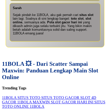
Sarah
Sejak pindah ke 11BOLA, aku gak pernah cari
situs slot
lain lagi. Soalnya di sini lengkap banget:
toto slot
,
slot
online
, semuanya ada.
Pola slot gacor hari ini
yang
dikasih admin juga selalu terbukti jitu. Yang bikin makin
betah adalah komunitasnya solid dan saling support.
11BOLA emang juara!
11BOLA 💥 - Dari Scatter Sampai
Maxwin: Panduan Lengkap Main Slot
Online
Trending Tags
11BOLA
SITUS TOTO
SITUS TOTO GACOR
SLOT 4D
GACOR
11BOLA MAXWIN
SLOT GACOR HARI INI
SITUS
TOTO ONLINE
11BOLA