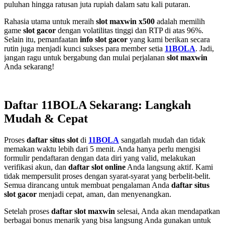
puluhan hingga ratusan juta rupiah dalam satu kali putaran.
Rahasia utama untuk meraih
slot maxwin x500
adalah memilih
game
slot gacor
dengan volatilitas tinggi dan RTP di atas 96%.
Selain itu, pemanfaatan
info slot gacor
yang kami berikan secara
rutin juga menjadi kunci sukses para member setia
11BOLA
. Jadi,
jangan ragu untuk bergabung dan mulai perjalanan
slot maxwin
Anda sekarang!
Daftar 11BOLA Sekarang: Langkah
Mudah & Cepat
Proses
daftar situs slot
di
11BOLA
sangatlah mudah dan tidak
memakan waktu lebih dari 5 menit. Anda hanya perlu mengisi
formulir pendaftaran dengan data diri yang valid, melakukan
verifikasi akun, dan
daftar slot online
Anda langsung aktif. Kami
tidak mempersulit proses dengan syarat-syarat yang berbelit-belit.
Semua dirancang untuk membuat pengalaman Anda
daftar situs
slot gacor
menjadi cepat, aman, dan menyenangkan.
Setelah proses
daftar slot maxwin
selesai, Anda akan mendapatkan
berbagai bonus menarik yang bisa langsung Anda gunakan untuk