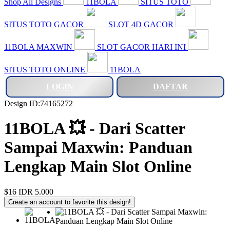
Shop All Designs
11BOLA
SITUS TOTO
SITUS TOTO GACOR
SLOT 4D GACOR
11BOLA MAXWIN
SLOT GACOR HARI INI
SITUS TOTO ONLINE
11BOLA
LOGIN
DAFTAR
Design ID:74165272
11BOLA 💥 - Dari Scatter
Sampai Maxwin: Panduan
Lengkap Main Slot Online
$16
IDR 5.000
Create an account to favorite this design!