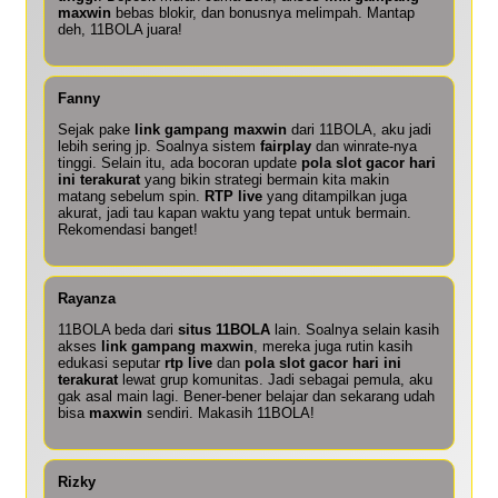
maxwin
bebas blokir, dan bonusnya melimpah. Mantap
deh, 11BOLA juara!
Fanny
Sejak pake
link gampang maxwin
dari 11BOLA, aku jadi
lebih sering jp. Soalnya sistem
fairplay
dan winrate-nya
tinggi. Selain itu, ada bocoran update
pola slot gacor hari
ini terakurat
yang bikin strategi bermain kita makin
matang sebelum spin.
RTP live
yang ditampilkan juga
akurat, jadi tau kapan waktu yang tepat untuk bermain.
Rekomendasi banget!
Rayanza
11BOLA beda dari
situs 11BOLA
lain. Soalnya selain kasih
akses
link gampang maxwin
, mereka juga rutin kasih
edukasi seputar
rtp live
dan
pola slot gacor hari ini
terakurat
lewat grup komunitas. Jadi sebagai pemula, aku
gak asal main lagi. Bener-bener belajar dan sekarang udah
bisa
maxwin
sendiri. Makasih 11BOLA!
Rizky