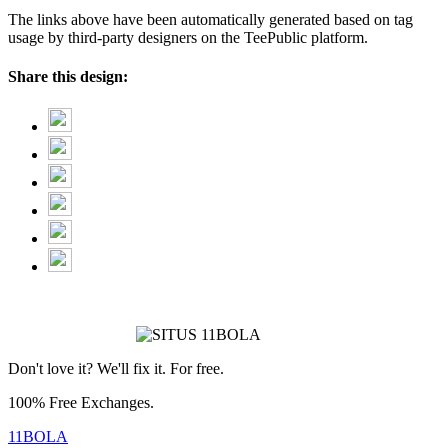
The links above have been automatically generated based on tag
usage by third-party designers on the TeePublic platform.
Share this design:
Don't love it? We'll fix it. For free.
100% Free Exchanges.
11BOLA