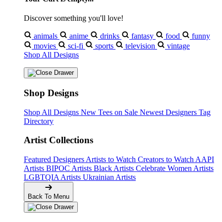
Discover something you'll love!
animals
anime
drinks
fantasy
food
funny
movies
sci-fi
sports
television
vintage
Shop All Designs
Shop Designs
Shop All Designs
New Tees on Sale
Newest Designers
Tag
Directory
Artist Collections
Featured Designers
Artists to Watch
Creators to Watch
AAPI
Artists
BIPOC Artists
Black Artists
Celebrate Women Artists
LGBTQIA Artists
Ukrainian Artists
Back To Menu