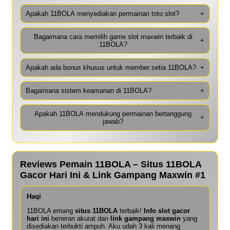
Apakah 11BOLA menyediakan permainan toto slot?
+
Bagaimana cara memilih game slot maxwin terbaik di
+
11BOLA?
Apakah ada bonus khusus untuk member setia 11BOLA?
+
Bagaimana sistem keamanan di 11BOLA?
+
Apakah 11BOLA mendukung permainan bertanggung
+
jawab?
Reviews Pemain 11BOLA – Situs 11BOLA
Gacor Hari Ini & Link Gampang Maxwin #1
Haqi
11BOLA emang
situs 11BOLA
terbaik!
Info slot gacor
hari ini
beneran akurat dan
link gampang maxwin
yang
disediakan terbukti ampuh. Aku udah 3 kali menang