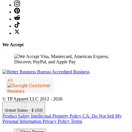
We Accept
© TP Apparel LLC 2012 - 2026
United States - $ USD
Product Safety
Intellectual Property Policy
CA: Do Not Sell My
Personal Information
Privacy Policy
Terms