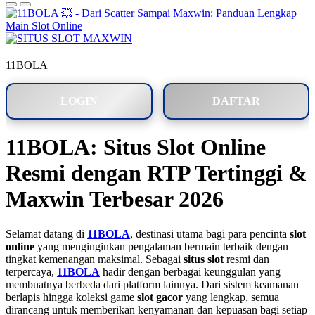
11BOLA
LOGIN
DAFTAR
11BOLA: Situs Slot Online
Resmi dengan RTP Tertinggi &
Maxwin Terbesar 2026
Selamat datang di
11BOLA
, destinasi utama bagi para pencinta
slot
online
yang menginginkan pengalaman bermain terbaik dengan
tingkat kemenangan maksimal. Sebagai
situs slot
resmi dan
terpercaya,
11BOLA
hadir dengan berbagai keunggulan yang
membuatnya berbeda dari platform lainnya. Dari sistem keamanan
berlapis hingga koleksi game
slot gacor
yang lengkap, semua
dirancang untuk memberikan kenyamanan dan kepuasan bagi setiap