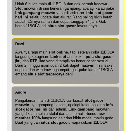
Udah 6 bulan main di 11BOLA dan gak pernah kecewa.
Slot maxwin
di sini beneran gampang, apalagi kalau pake
link gampang maxwin
yang disediakan.
Info slot gacor
hari ini
selalu update dan akurat. Yang paling bikin betah
adalah CS-nya ramah dan cepat tanggap 24 jam. Gak
heran 11BOLA jadi
situs slot gacor
favorit saya.
Dewi
Awalnya ragu main
slot online
, tapi setelah coba 11BOLA
langsung ketagihan.
Link slot
anti blokir,
pola slot gacor
jitu, dan
RTP live
yang ditampilkan bener-bener sesuai.
Baru 2 minggu main udah 2 kali dapet
maxwin
. Transaksi
deposit dan withdraw juga cepat, gak pake lama. 11BOLA
emang
situs slot terpercaya
deh!
Andre
Pengalaman main di 11BOLA luar biasa!
Slot gacor
maxwin
nya gampang banget, apalagi kalau ngikutin
info
slot gacor hari ini
dari admin.
Link gampang maxwin
yang dikasih selalu stabil dan anti lemot. Bonus
new
member 100%
langsung cair dan bikin modal makin gede.
Buat yang cari
situs slot gacor
, wajib cobain 11BOLA!