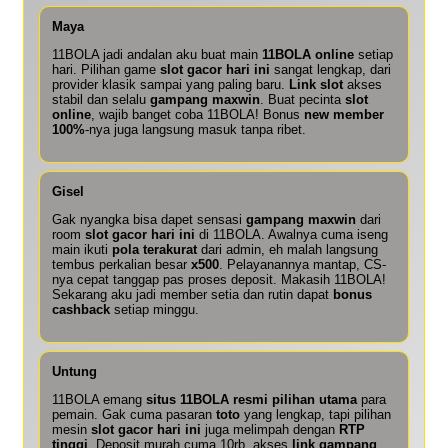
Maya
11BOLA jadi andalan aku buat main
11BOLA online
setiap
hari. Pilihan game
slot gacor hari ini
sangat lengkap, dari
provider klasik sampai yang paling baru.
Link slot
akses
stabil dan selalu
gampang maxwin
. Buat pecinta
slot
online
, wajib banget coba 11BOLA! Bonus
new member
100%
-nya juga langsung masuk tanpa ribet.
Gisel
Gak nyangka bisa dapet sensasi
gampang maxwin
dari
room
slot gacor hari ini
di 11BOLA. Awalnya cuma iseng
main ikuti
pola terakurat
dari admin, eh malah langsung
tembus perkalian besar
x500
. Pelayanannya mantap, CS-
nya cepat tanggap pas proses deposit. Makasih 11BOLA!
Sekarang aku jadi member setia dan rutin dapat
bonus
cashback
setiap minggu.
Untung
11BOLA emang
situs 11BOLA resmi pilihan utama
para
pemain. Gak cuma pasaran
toto
yang lengkap, tapi pilihan
mesin
slot gacor hari ini
juga melimpah dengan
RTP
tinggi
. Deposit murah cuma 10rb, akses
link gampang