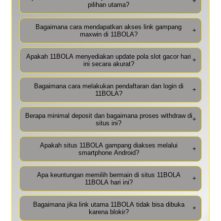
+
pilihan utama?
Bagaimana cara mendapatkan akses link gampang
+
maxwin di 11BOLA?
Apakah 11BOLA menyediakan update pola slot gacor hari
+
ini secara akurat?
Bagaimana cara melakukan pendaftaran dan login di
+
11BOLA?
Berapa minimal deposit dan bagaimana proses withdraw di
+
situs ini?
Apakah situs 11BOLA gampang diakses melalui
+
smartphone Android?
Apa keuntungan memilih bermain di situs 11BOLA
+
11BOLA hari ini?
Bagaimana jika link utama 11BOLA tidak bisa dibuka
+
karena blokir?