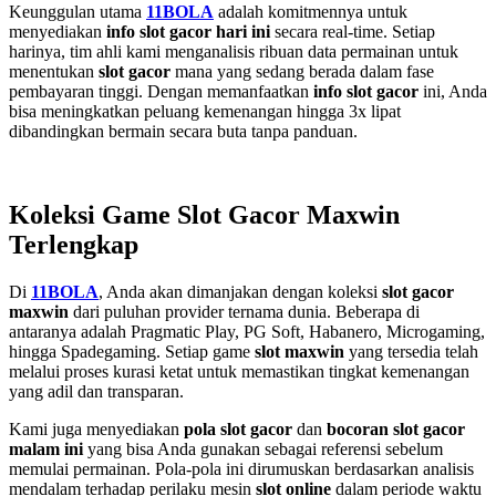
Keunggulan utama
11BOLA
adalah komitmennya untuk
menyediakan
info slot gacor hari ini
secara real-time. Setiap
harinya, tim ahli kami menganalisis ribuan data permainan untuk
menentukan
slot gacor
mana yang sedang berada dalam fase
pembayaran tinggi. Dengan memanfaatkan
info slot gacor
ini, Anda
bisa meningkatkan peluang kemenangan hingga 3x lipat
dibandingkan bermain secara buta tanpa panduan.
Koleksi Game Slot Gacor Maxwin
Terlengkap
Di
11BOLA
, Anda akan dimanjakan dengan koleksi
slot gacor
maxwin
dari puluhan provider ternama dunia. Beberapa di
antaranya adalah Pragmatic Play, PG Soft, Habanero, Microgaming,
hingga Spadegaming. Setiap game
slot maxwin
yang tersedia telah
melalui proses kurasi ketat untuk memastikan tingkat kemenangan
yang adil dan transparan.
Kami juga menyediakan
pola slot gacor
dan
bocoran slot gacor
malam ini
yang bisa Anda gunakan sebagai referensi sebelum
memulai permainan. Pola-pola ini dirumuskan berdasarkan analisis
mendalam terhadap perilaku mesin
slot online
dalam periode waktu