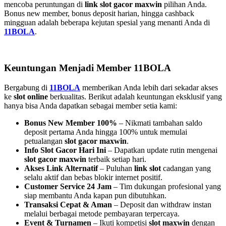
mencoba peruntungan di
link slot gacor maxwin
pilihan Anda.
Bonus new member, bonus deposit harian, hingga cashback
mingguan adalah beberapa kejutan spesial yang menanti Anda di
11BOLA
.
Keuntungan Menjadi Member 11BOLA
Bergabung di
11BOLA
memberikan Anda lebih dari sekadar akses
ke
slot online
berkualitas. Berikut adalah keuntungan eksklusif yang
hanya bisa Anda dapatkan sebagai member setia kami:
Bonus New Member 100%
– Nikmati tambahan saldo
deposit pertama Anda hingga 100% untuk memulai
petualangan
slot gacor maxwin
.
Info Slot Gacor Hari Ini
– Dapatkan update rutin mengenai
slot gacor maxwin
terbaik setiap hari.
Akses Link Alternatif
– Puluhan
link slot
cadangan yang
selalu aktif dan bebas blokir internet positif.
Customer Service 24 Jam
– Tim dukungan profesional yang
siap membantu Anda kapan pun dibutuhkan.
Transaksi Cepat & Aman
– Deposit dan withdraw instan
melalui berbagai metode pembayaran terpercaya.
Event & Turnamen
– Ikuti kompetisi
slot maxwin
dengan