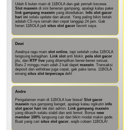
Udah 6 bulan main di 11BOLA dan gak pernah kecewa.
Slot maxwin
di sini beneran gampang, apalagi kalau pake
link gampang maxwin
yang disediakan.
Info slot gacor
hari ini
selalu update dan akurat. Yang paling bikin betah
adalah CS-nya ramah dan cepat tanggap 24 jam. Gak
heran 11BOLA jadi
situs slot gacor
favorit saya.
Dewi
Awalnya ragu main
slot online
, tapi setelah coba 11BOLA
langsung ketagihan.
Link slot
anti blokir,
pola slot gacor
jitu, dan
RTP live
yang ditampilkan bener-bener sesuai.
Baru 2 minggu main udah 2 kali dapet
maxwin
. Transaksi
deposit dan withdraw juga cepat, gak pake lama. 11BOLA
emang
situs slot terpercaya
deh!
Andre
Pengalaman main di 11BOLA luar biasa!
Slot gacor
maxwin
nya gampang banget, apalagi kalau ngikutin
info
slot gacor hari ini
dari admin.
Link gampang maxwin
yang dikasih selalu stabil dan anti lemot. Bonus
new
member 100%
langsung cair dan bikin modal makin gede.
Buat yang cari
situs slot gacor
, wajib cobain 11BOLA!