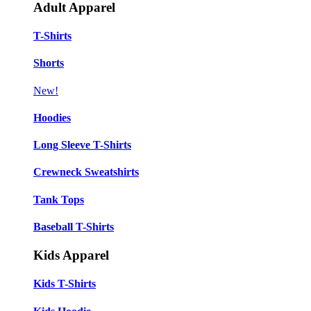
Adult Apparel
T-Shirts
Shorts
New!
Hoodies
Long Sleeve T-Shirts
Crewneck Sweatshirts
Tank Tops
Baseball T-Shirts
Kids Apparel
Kids T-Shirts