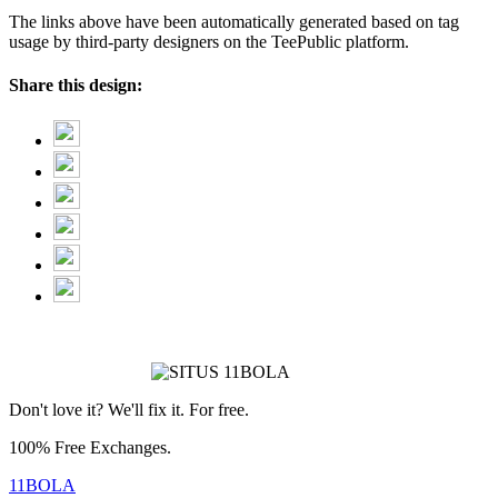
The links above have been automatically generated based on tag
usage by third-party designers on the TeePublic platform.
Share this design:
Don't love it? We'll fix it. For free.
100% Free Exchanges.
11BOLA