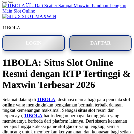
11BOLA
LOGIN
DAFTAR
11BOLA: Situs Slot Online
Resmi dengan RTP Tertinggi &
Maxwin Terbesar 2026
Selamat datang di
11BOLA
, destinasi utama bagi para pencinta
slot
online
yang menginginkan pengalaman bermain terbaik dengan
tingkat kemenangan maksimal. Sebagai
situs slot
resmi dan
terpercaya,
11BOLA
hadir dengan berbagai keunggulan yang
membuatnya berbeda dari platform lainnya. Dari sistem keamanan
berlapis hingga koleksi game
slot gacor
yang lengkap, semua
dirancang untuk memberikan kenyamanan dan kepuasan bagi setiap