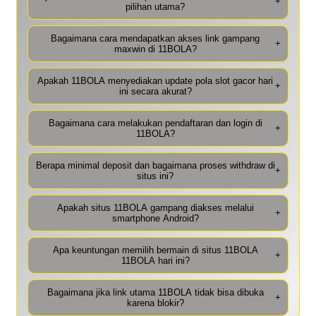
+
pilihan utama?
Bagaimana cara mendapatkan akses link gampang
+
maxwin di 11BOLA?
Apakah 11BOLA menyediakan update pola slot gacor hari
+
ini secara akurat?
Bagaimana cara melakukan pendaftaran dan login di
+
11BOLA?
Berapa minimal deposit dan bagaimana proses withdraw di
+
situs ini?
Apakah situs 11BOLA gampang diakses melalui
+
smartphone Android?
Apa keuntungan memilih bermain di situs 11BOLA
+
11BOLA hari ini?
Bagaimana jika link utama 11BOLA tidak bisa dibuka
+
karena blokir?