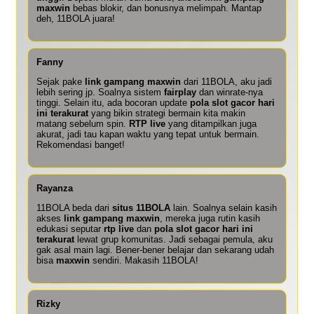
maxwin
bebas blokir, dan bonusnya melimpah. Mantap
deh, 11BOLA juara!
Fanny
Sejak pake
link gampang maxwin
dari 11BOLA, aku jadi
lebih sering jp. Soalnya sistem
fairplay
dan winrate-nya
tinggi. Selain itu, ada bocoran update
pola slot gacor hari
ini terakurat
yang bikin strategi bermain kita makin
matang sebelum spin.
RTP live
yang ditampilkan juga
akurat, jadi tau kapan waktu yang tepat untuk bermain.
Rekomendasi banget!
Rayanza
11BOLA beda dari
situs 11BOLA
lain. Soalnya selain kasih
akses
link gampang maxwin
, mereka juga rutin kasih
edukasi seputar
rtp live
dan
pola slot gacor hari ini
terakurat
lewat grup komunitas. Jadi sebagai pemula, aku
gak asal main lagi. Bener-bener belajar dan sekarang udah
bisa
maxwin
sendiri. Makasih 11BOLA!
Rizky