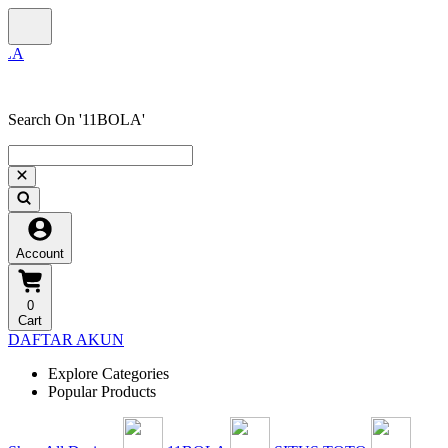
Search On '11BOLA'
Account
0
Cart
DAFTAR AKUN
Explore Categories
Popular Products