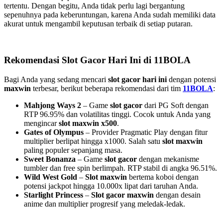
tertentu. Dengan begitu, Anda tidak perlu lagi bergantung
sepenuhnya pada keberuntungan, karena Anda sudah memiliki data
akurat untuk mengambil keputusan terbaik di setiap putaran.
Rekomendasi Slot Gacor Hari Ini di 11BOLA
Bagi Anda yang sedang mencari
slot gacor hari ini
dengan potensi
maxwin
terbesar, berikut beberapa rekomendasi dari tim
11BOLA
:
Mahjong Ways 2
– Game
slot gacor
dari PG Soft dengan
RTP 96.95% dan volatilitas tinggi. Cocok untuk Anda yang
mengincar
slot maxwin x500
.
Gates of Olympus
– Provider Pragmatic Play dengan fitur
multiplier berlipat hingga x1000. Salah satu
slot maxwin
paling populer sepanjang masa.
Sweet Bonanza
– Game
slot gacor
dengan mekanisme
tumbler dan free spin berlimpah. RTP stabil di angka 96.51%.
Wild West Gold
–
Slot maxwin
bertema koboi dengan
potensi jackpot hingga 10.000x lipat dari taruhan Anda.
Starlight Princess
–
Slot gacor maxwin
dengan desain
anime dan multiplier progresif yang meledak-ledak.