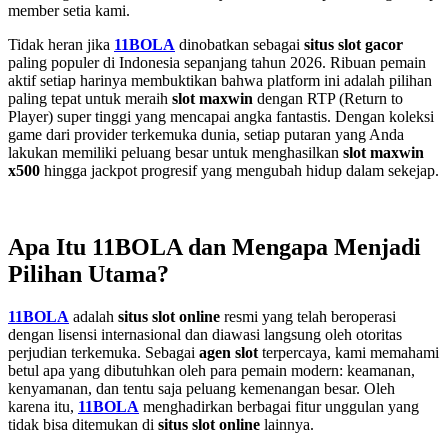
member setia kami.
Tidak heran jika
11BOLA
dinobatkan sebagai
situs slot gacor
paling populer di Indonesia sepanjang tahun 2026. Ribuan pemain
aktif setiap harinya membuktikan bahwa platform ini adalah pilihan
paling tepat untuk meraih
slot maxwin
dengan RTP (Return to
Player) super tinggi yang mencapai angka fantastis. Dengan koleksi
game dari provider terkemuka dunia, setiap putaran yang Anda
lakukan memiliki peluang besar untuk menghasilkan
slot maxwin
x500
hingga jackpot progresif yang mengubah hidup dalam sekejap.
Apa Itu 11BOLA dan Mengapa Menjadi
Pilihan Utama?
11BOLA
adalah
situs slot online
resmi yang telah beroperasi
dengan lisensi internasional dan diawasi langsung oleh otoritas
perjudian terkemuka. Sebagai
agen slot
terpercaya, kami memahami
betul apa yang dibutuhkan oleh para pemain modern: keamanan,
kenyamanan, dan tentu saja peluang kemenangan besar. Oleh
karena itu,
11BOLA
menghadirkan berbagai fitur unggulan yang
tidak bisa ditemukan di
situs slot online
lainnya.