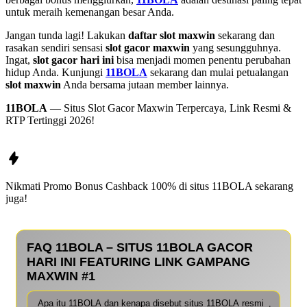
untuk meraih kemenangan besar Anda.
Jangan tunda lagi! Lakukan
daftar slot maxwin
sekarang dan
rasakan sendiri sensasi
slot gacor maxwin
yang sesungguhnya.
Ingat,
slot gacor hari ini
bisa menjadi momen penentu perubahan
hidup Anda. Kunjungi
11BOLA
sekarang dan mulai petualangan
slot maxwin
Anda bersama jutaan member lainnya.
11BOLA
— Situs Slot Gacor Maxwin Terpercaya, Link Resmi &
RTP Tertinggi 2026!
Nikmati Promo Bonus Cashback 100% di situs
11BOLA
sekarang
juga!
FAQ 11BOLA – SITUS 11BOLA GACOR
HARI INI FEATURING LINK GAMPANG
MAXWIN #1
Apa itu 11BOLA dan kenapa disebut situs 11BOLA resmi