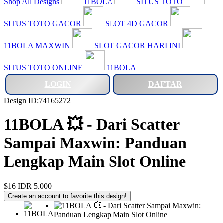
Shop All Designs
11BOLA
SITUS TOTO
SITUS TOTO GACOR
SLOT 4D GACOR
11BOLA MAXWIN
SLOT GACOR HARI INI
SITUS TOTO ONLINE
11BOLA
LOGIN
DAFTAR
Design ID:74165272
11BOLA 💥 - Dari Scatter
Sampai Maxwin: Panduan
Lengkap Main Slot Online
$16
IDR 5.000
Create an account to favorite this design!