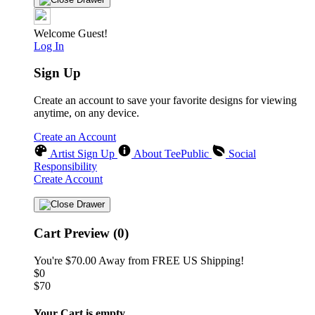
Welcome Guest!
Log In
Sign Up
Create an account to save your favorite designs for viewing
anytime, on any device.
Create an Account
Artist Sign Up
About TeePublic
Social
Responsibility
Create Account
Cart Preview (0)
You're
$70.00
Away from
FREE US Shipping!
$0
$70
Your Cart is empty...