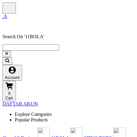
Search On '11BOLA'
Account
0
Cart
DAFTAR AKUN
Explore Categories
Popular Products