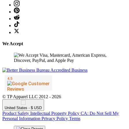
We Accept
© TP Apparel LLC 2012 - 2026
United States - $ USD
Product Safety
Intellectual Property Policy
CA: Do Not Sell My
Personal Information
Privacy Policy
Terms