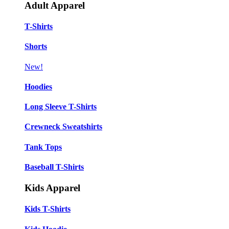
Adult Apparel
T-Shirts
Shorts
New!
Hoodies
Long Sleeve T-Shirts
Crewneck Sweatshirts
Tank Tops
Baseball T-Shirts
Kids Apparel
Kids T-Shirts