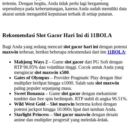
tertentu. Dengan begitu, Anda tidak perlu lagi bergantung
sepenuhnya pada keberuntungan, karena Anda sudah memiliki data
akurat untuk mengambil keputusan terbaik di setiap putaran.
Rekomendasi Slot Gacor Hari Ini di 11BOLA
Bagi Anda yang sedang mencari
slot gacor hari ini
dengan potensi
maxwin
terbesar, berikut beberapa rekomendasi dari tim
11BOLA
:
Mahjong Ways 2
– Game
slot gacor
dari PG Soft dengan
RTP 96.95% dan volatilitas tinggi. Cocok untuk Anda yang
mengincar
slot maxwin x500
.
Gates of Olympus
– Provider Pragmatic Play dengan fitur
multiplier berlipat hingga x1000. Salah satu
slot maxwin
paling populer sepanjang masa.
Sweet Bonanza
– Game
slot gacor
dengan mekanisme
tumbler dan free spin berlimpah. RTP stabil di angka 96.51%.
Wild West Gold
–
Slot maxwin
bertema koboi dengan
potensi jackpot hingga 10.000x lipat dari taruhan Anda.
Starlight Princess
–
Slot gacor maxwin
dengan desain
anime dan multiplier progresif yang meledak-ledak.