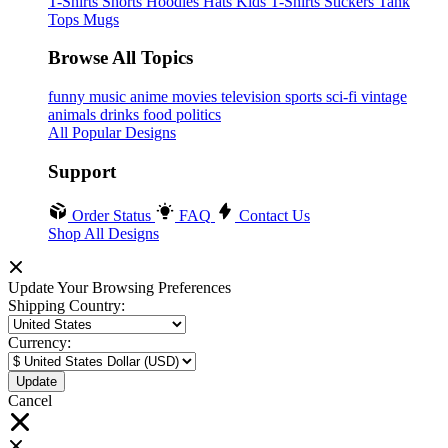
T-Shirts
Shorts
Hoodies
Hats
Kids T-Shirts
Stickers
Tank
Tops
Mugs
Browse All Topics
funny
music
anime
movies
television
sports
sci-fi
vintage
animals
drinks
food
politics
All Popular Designs
Support
Order Status
FAQ
Contact Us
Shop All Designs
Update Your Browsing Preferences
Shipping Country:
Currency:
Cancel