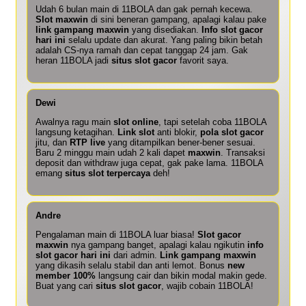
Udah 6 bulan main di 11BOLA dan gak pernah kecewa.
Slot maxwin
di sini beneran gampang, apalagi kalau pake
link gampang maxwin
yang disediakan.
Info slot gacor
hari ini
selalu update dan akurat. Yang paling bikin betah
adalah CS-nya ramah dan cepat tanggap 24 jam. Gak
heran 11BOLA jadi
situs slot gacor
favorit saya.
Dewi
Awalnya ragu main
slot online
, tapi setelah coba 11BOLA
langsung ketagihan.
Link slot
anti blokir,
pola slot gacor
jitu, dan
RTP live
yang ditampilkan bener-bener sesuai.
Baru 2 minggu main udah 2 kali dapet
maxwin
. Transaksi
deposit dan withdraw juga cepat, gak pake lama. 11BOLA
emang
situs slot terpercaya
deh!
Andre
Pengalaman main di 11BOLA luar biasa!
Slot gacor
maxwin
nya gampang banget, apalagi kalau ngikutin
info
slot gacor hari ini
dari admin.
Link gampang maxwin
yang dikasih selalu stabil dan anti lemot. Bonus
new
member 100%
langsung cair dan bikin modal makin gede.
Buat yang cari
situs slot gacor
, wajib cobain 11BOLA!