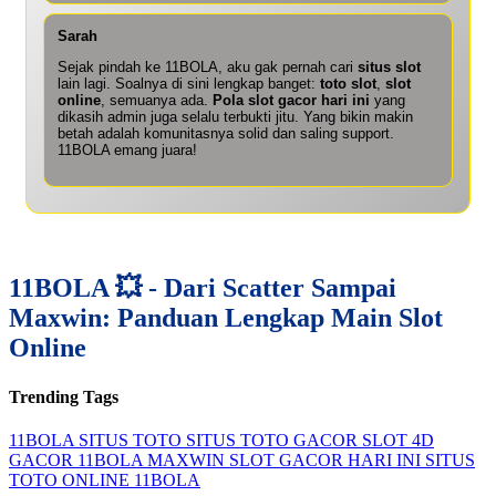
Sarah
Sejak pindah ke 11BOLA, aku gak pernah cari
situs slot
lain lagi. Soalnya di sini lengkap banget:
toto slot
,
slot
online
, semuanya ada.
Pola slot gacor hari ini
yang
dikasih admin juga selalu terbukti jitu. Yang bikin makin
betah adalah komunitasnya solid dan saling support.
11BOLA emang juara!
11BOLA 💥 - Dari Scatter Sampai
Maxwin: Panduan Lengkap Main Slot
Online
Trending Tags
11BOLA
SITUS TOTO
SITUS TOTO GACOR
SLOT 4D
GACOR
11BOLA MAXWIN
SLOT GACOR HARI INI
SITUS
TOTO ONLINE
11BOLA