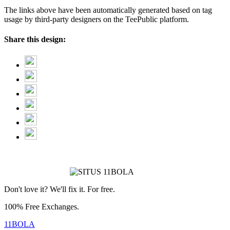
The links above have been automatically generated based on tag
usage by third-party designers on the TeePublic platform.
Share this design:
Don't love it? We'll fix it. For free.
100% Free Exchanges.
11BOLA