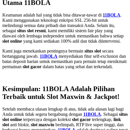
Utama 11BOLA
Keamanan adalah hal yang tidak bisa ditawar-tawar di
11BOLA
.
Kami menggunakan teknologi enkripsi SSL 256-bit untuk
melindungi semua data pribadi dan transaksi Anda. Selain itu,
sebagai
situs slot resmi
, kami memiliki sistem fair play yang
diawasi oleh lembaga independen untuk memastikan bahwa setiap
slot online
yang kami sediakan 100% adil dan tidak diintervensi.
Kami juga menekankan pentingnya bermain
situs slot
secara
bertanggung jawab.
11BOLA
menyediakan fitur self-exclusion dan
batas deposit harian untuk memastikan para pemain tetap menikmati
permainan
slot gacor
dalam batas yang sehat dan terkendali.
Kesimpulan: 11BOLA Adalah Pilihan
Terbaik untuk Slot Maxwin & Jackpot!
Setelah membaca ulasan lengkap di atas, tidak ada alasan lagi bagi
Anda untuk tidak segera bergabung dengan
11BOLA
. Sebagai
situs
slot online
terpercaya dengan koleksi
slot gacor
terlengkap,
link
slot
anti blokir,
slot maxwin
berlimpah, RTP live super tinggi, dan
berbagai bonus menggiurkan,
11BOLA
adalah destinasi paling tepat