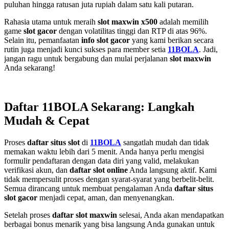
puluhan hingga ratusan juta rupiah dalam satu kali putaran.
Rahasia utama untuk meraih
slot maxwin x500
adalah memilih
game
slot gacor
dengan volatilitas tinggi dan RTP di atas 96%.
Selain itu, pemanfaatan
info slot gacor
yang kami berikan secara
rutin juga menjadi kunci sukses para member setia
11BOLA
. Jadi,
jangan ragu untuk bergabung dan mulai perjalanan
slot maxwin
Anda sekarang!
Daftar 11BOLA Sekarang: Langkah
Mudah & Cepat
Proses
daftar situs slot
di
11BOLA
sangatlah mudah dan tidak
memakan waktu lebih dari 5 menit. Anda hanya perlu mengisi
formulir pendaftaran dengan data diri yang valid, melakukan
verifikasi akun, dan
daftar slot online
Anda langsung aktif. Kami
tidak mempersulit proses dengan syarat-syarat yang berbelit-belit.
Semua dirancang untuk membuat pengalaman Anda
daftar situs
slot gacor
menjadi cepat, aman, dan menyenangkan.
Setelah proses
daftar slot maxwin
selesai, Anda akan mendapatkan
berbagai bonus menarik yang bisa langsung Anda gunakan untuk