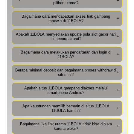
+
pilihan utama?
Bagaimana cara mendapatkan akses link gampang
+
maxwin di 11BOLA?
Apakah 11BOLA menyediakan update pola slot gacor hari
+
ini secara akurat?
Bagaimana cara melakukan pendaftaran dan login di
+
11BOLA?
Berapa minimal deposit dan bagaimana proses withdraw di
+
situs ini?
Apakah situs 11BOLA gampang diakses melalui
+
smartphone Android?
Apa keuntungan memilih bermain di situs 11BOLA
+
11BOLA hari ini?
Bagaimana jika link utama 11BOLA tidak bisa dibuka
+
karena blokir?