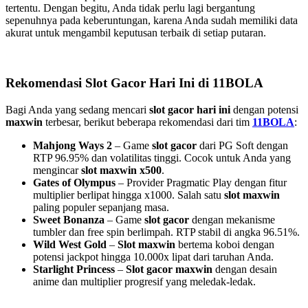
tertentu. Dengan begitu, Anda tidak perlu lagi bergantung
sepenuhnya pada keberuntungan, karena Anda sudah memiliki data
akurat untuk mengambil keputusan terbaik di setiap putaran.
Rekomendasi Slot Gacor Hari Ini di 11BOLA
Bagi Anda yang sedang mencari
slot gacor hari ini
dengan potensi
maxwin
terbesar, berikut beberapa rekomendasi dari tim
11BOLA
:
Mahjong Ways 2
– Game
slot gacor
dari PG Soft dengan
RTP 96.95% dan volatilitas tinggi. Cocok untuk Anda yang
mengincar
slot maxwin x500
.
Gates of Olympus
– Provider Pragmatic Play dengan fitur
multiplier berlipat hingga x1000. Salah satu
slot maxwin
paling populer sepanjang masa.
Sweet Bonanza
– Game
slot gacor
dengan mekanisme
tumbler dan free spin berlimpah. RTP stabil di angka 96.51%.
Wild West Gold
–
Slot maxwin
bertema koboi dengan
potensi jackpot hingga 10.000x lipat dari taruhan Anda.
Starlight Princess
–
Slot gacor maxwin
dengan desain
anime dan multiplier progresif yang meledak-ledak.