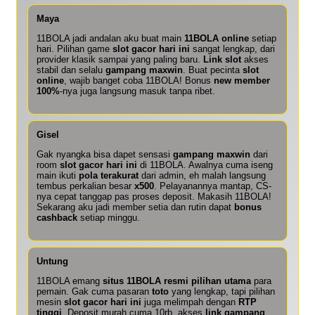
Maya
11BOLA jadi andalan aku buat main
11BOLA online
setiap
hari. Pilihan game
slot gacor hari ini
sangat lengkap, dari
provider klasik sampai yang paling baru.
Link slot
akses
stabil dan selalu
gampang maxwin
. Buat pecinta
slot
online
, wajib banget coba 11BOLA! Bonus
new member
100%
-nya juga langsung masuk tanpa ribet.
Gisel
Gak nyangka bisa dapet sensasi
gampang maxwin
dari
room
slot gacor hari ini
di 11BOLA. Awalnya cuma iseng
main ikuti
pola terakurat
dari admin, eh malah langsung
tembus perkalian besar
x500
. Pelayanannya mantap, CS-
nya cepat tanggap pas proses deposit. Makasih 11BOLA!
Sekarang aku jadi member setia dan rutin dapat
bonus
cashback
setiap minggu.
Untung
11BOLA emang
situs 11BOLA resmi pilihan utama
para
pemain. Gak cuma pasaran
toto
yang lengkap, tapi pilihan
mesin
slot gacor hari ini
juga melimpah dengan
RTP
tinggi
. Deposit murah cuma 10rb, akses
link gampang