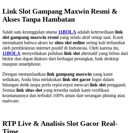
Link Slot Gampang Maxwin Resmi &
Akses Tanpa Hambatan
Salah satu keunggulan utama
11BOLA
adalah ketersediaan
link
slot gampang maxwin resmi
yang selalu aktif setiap saat. Kami
memahami bahwa akses ke
situs slot online
sering kali terhambat
oleh pemblokiran internet positif di Indonesia. Oleh karena itu,
11BOLA
menyediakan puluhan
link slot
alternatif yang bebas dari
blokir dan dapat diakses dari berbagai perangkat, baik desktop
maupun smartphone.
Dengan memanfaatkan
link gampang maxwin
yang kami
sediakan, Anda bisa melakukan
link slot gacor
login dalam
hitungan detik tanpa perlu repot-repot mencari
link slot
pengganti.
Semua
link situs slot
yang tersedia sudah kami verifikasi
keamanannya dan terbukti 100% aman dari serangan phising atau
malware.
RTP Live & Analisis Slot Gacor Real-
Time