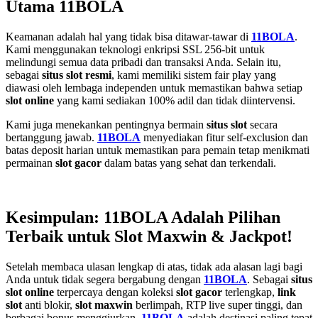
Utama 11BOLA
Keamanan adalah hal yang tidak bisa ditawar-tawar di
11BOLA
.
Kami menggunakan teknologi enkripsi SSL 256-bit untuk
melindungi semua data pribadi dan transaksi Anda. Selain itu,
sebagai
situs slot resmi
, kami memiliki sistem fair play yang
diawasi oleh lembaga independen untuk memastikan bahwa setiap
slot online
yang kami sediakan 100% adil dan tidak diintervensi.
Kami juga menekankan pentingnya bermain
situs slot
secara
bertanggung jawab.
11BOLA
menyediakan fitur self-exclusion dan
batas deposit harian untuk memastikan para pemain tetap menikmati
permainan
slot gacor
dalam batas yang sehat dan terkendali.
Kesimpulan: 11BOLA Adalah Pilihan
Terbaik untuk Slot Maxwin & Jackpot!
Setelah membaca ulasan lengkap di atas, tidak ada alasan lagi bagi
Anda untuk tidak segera bergabung dengan
11BOLA
. Sebagai
situs
slot online
terpercaya dengan koleksi
slot gacor
terlengkap,
link
slot
anti blokir,
slot maxwin
berlimpah, RTP live super tinggi, dan
berbagai bonus menggiurkan,
11BOLA
adalah destinasi paling tepat