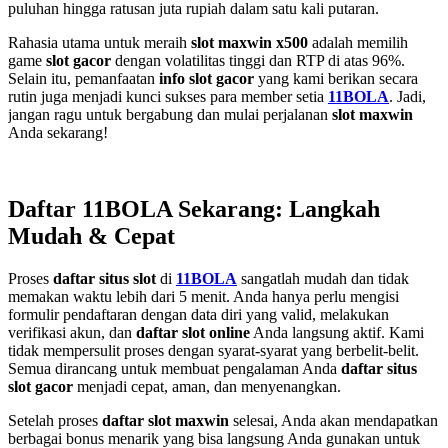
puluhan hingga ratusan juta rupiah dalam satu kali putaran.
Rahasia utama untuk meraih
slot maxwin x500
adalah memilih
game
slot gacor
dengan volatilitas tinggi dan RTP di atas 96%.
Selain itu, pemanfaatan
info slot gacor
yang kami berikan secara
rutin juga menjadi kunci sukses para member setia
11BOLA
. Jadi,
jangan ragu untuk bergabung dan mulai perjalanan
slot maxwin
Anda sekarang!
Daftar 11BOLA Sekarang: Langkah
Mudah & Cepat
Proses
daftar situs slot
di
11BOLA
sangatlah mudah dan tidak
memakan waktu lebih dari 5 menit. Anda hanya perlu mengisi
formulir pendaftaran dengan data diri yang valid, melakukan
verifikasi akun, dan
daftar slot online
Anda langsung aktif. Kami
tidak mempersulit proses dengan syarat-syarat yang berbelit-belit.
Semua dirancang untuk membuat pengalaman Anda
daftar situs
slot gacor
menjadi cepat, aman, dan menyenangkan.
Setelah proses
daftar slot maxwin
selesai, Anda akan mendapatkan
berbagai bonus menarik yang bisa langsung Anda gunakan untuk