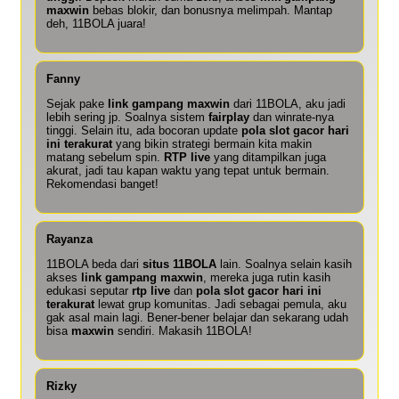
maxwin
bebas blokir, dan bonusnya melimpah. Mantap
deh, 11BOLA juara!
Fanny
Sejak pake
link gampang maxwin
dari 11BOLA, aku jadi
lebih sering jp. Soalnya sistem
fairplay
dan winrate-nya
tinggi. Selain itu, ada bocoran update
pola slot gacor hari
ini terakurat
yang bikin strategi bermain kita makin
matang sebelum spin.
RTP live
yang ditampilkan juga
akurat, jadi tau kapan waktu yang tepat untuk bermain.
Rekomendasi banget!
Rayanza
11BOLA beda dari
situs 11BOLA
lain. Soalnya selain kasih
akses
link gampang maxwin
, mereka juga rutin kasih
edukasi seputar
rtp live
dan
pola slot gacor hari ini
terakurat
lewat grup komunitas. Jadi sebagai pemula, aku
gak asal main lagi. Bener-bener belajar dan sekarang udah
bisa
maxwin
sendiri. Makasih 11BOLA!
Rizky