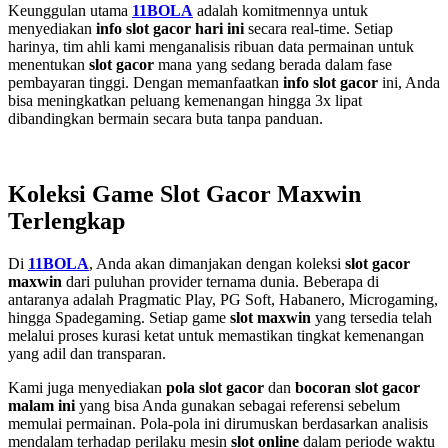
Keunggulan utama
11BOLA
adalah komitmennya untuk
menyediakan
info slot gacor hari ini
secara real-time. Setiap
harinya, tim ahli kami menganalisis ribuan data permainan untuk
menentukan
slot gacor
mana yang sedang berada dalam fase
pembayaran tinggi. Dengan memanfaatkan
info slot gacor
ini, Anda
bisa meningkatkan peluang kemenangan hingga 3x lipat
dibandingkan bermain secara buta tanpa panduan.
Koleksi Game Slot Gacor Maxwin
Terlengkap
Di
11BOLA
, Anda akan dimanjakan dengan koleksi
slot gacor
maxwin
dari puluhan provider ternama dunia. Beberapa di
antaranya adalah Pragmatic Play, PG Soft, Habanero, Microgaming,
hingga Spadegaming. Setiap game
slot maxwin
yang tersedia telah
melalui proses kurasi ketat untuk memastikan tingkat kemenangan
yang adil dan transparan.
Kami juga menyediakan
pola slot gacor
dan
bocoran slot gacor
malam ini
yang bisa Anda gunakan sebagai referensi sebelum
memulai permainan. Pola-pola ini dirumuskan berdasarkan analisis
mendalam terhadap perilaku mesin
slot online
dalam periode waktu