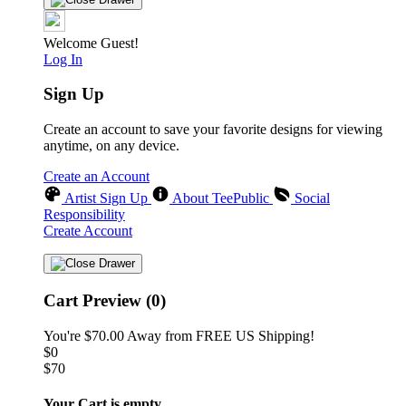
Welcome Guest!
Log In
Sign Up
Create an account to save your favorite designs for viewing
anytime, on any device.
Create an Account
Artist Sign Up
About TeePublic
Social
Responsibility
Create Account
Cart Preview (0)
You're
$70.00
Away from
FREE US Shipping!
$0
$70
Your Cart is empty...