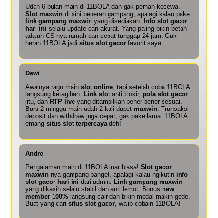
Udah 6 bulan main di 11BOLA dan gak pernah kecewa.
Slot maxwin
di sini beneran gampang, apalagi kalau pake
link gampang maxwin
yang disediakan.
Info slot gacor
hari ini
selalu update dan akurat. Yang paling bikin betah
adalah CS-nya ramah dan cepat tanggap 24 jam. Gak
heran 11BOLA jadi
situs slot gacor
favorit saya.
Dewi
Awalnya ragu main
slot online
, tapi setelah coba 11BOLA
langsung ketagihan.
Link slot
anti blokir,
pola slot gacor
jitu, dan
RTP live
yang ditampilkan bener-bener sesuai.
Baru 2 minggu main udah 2 kali dapet
maxwin
. Transaksi
deposit dan withdraw juga cepat, gak pake lama. 11BOLA
emang
situs slot terpercaya
deh!
Andre
Pengalaman main di 11BOLA luar biasa!
Slot gacor
maxwin
nya gampang banget, apalagi kalau ngikutin
info
slot gacor hari ini
dari admin.
Link gampang maxwin
yang dikasih selalu stabil dan anti lemot. Bonus
new
member 100%
langsung cair dan bikin modal makin gede.
Buat yang cari
situs slot gacor
, wajib cobain 11BOLA!