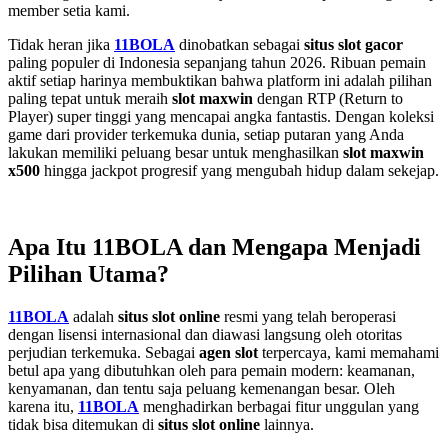
member setia kami.
Tidak heran jika
11BOLA
dinobatkan sebagai
situs slot gacor
paling populer di Indonesia sepanjang tahun 2026. Ribuan pemain
aktif setiap harinya membuktikan bahwa platform ini adalah pilihan
paling tepat untuk meraih
slot maxwin
dengan RTP (Return to
Player) super tinggi yang mencapai angka fantastis. Dengan koleksi
game dari provider terkemuka dunia, setiap putaran yang Anda
lakukan memiliki peluang besar untuk menghasilkan
slot maxwin
x500
hingga jackpot progresif yang mengubah hidup dalam sekejap.
Apa Itu 11BOLA dan Mengapa Menjadi
Pilihan Utama?
11BOLA
adalah
situs slot online
resmi yang telah beroperasi
dengan lisensi internasional dan diawasi langsung oleh otoritas
perjudian terkemuka. Sebagai
agen slot
terpercaya, kami memahami
betul apa yang dibutuhkan oleh para pemain modern: keamanan,
kenyamanan, dan tentu saja peluang kemenangan besar. Oleh
karena itu,
11BOLA
menghadirkan berbagai fitur unggulan yang
tidak bisa ditemukan di
situs slot online
lainnya.