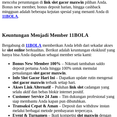
mencoba peruntungan di
link slot gacor maxwin
pilihan Anda.
Bonus new member, bonus deposit harian, hingga cashback
mingguan adalah beberapa kejutan spesial yang menanti Anda di
11BOLA
.
Keuntungan Menjadi Member 11BOLA
Bergabung di
11BOLA
memberikan Anda lebih dari sekadar akses
ke
slot online
berkualitas. Berikut adalah keuntungan eksklusif yang
hanya bisa Anda dapatkan sebagai member setia kami:
Bonus New Member 100%
– Nikmati tambahan saldo
deposit pertama Anda hingga 100% untuk memulai
petualangan
slot gacor maxwin
.
Info Slot Gacor Hari Ini
– Dapatkan update rutin mengenai
slot gacor maxwin
terbaik setiap hari.
Akses Link Alternatif
– Puluhan
link slot
cadangan yang
selalu aktif dan bebas blokir internet positif.
Customer Service 24 Jam
– Tim dukungan profesional yang
siap membantu Anda kapan pun dibutuhkan.
Transaksi Cepat & Aman
– Deposit dan withdraw instan
melalui berbagai metode pembayaran terpercaya.
Event & Turnamen
– Ikuti kompetisi
slot maxwin
dengan