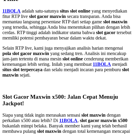
11BOLA
adalah satu-satunya
situs slot online
yang menyediakan
fitur RTP live
slot gacor maxwin
secara transparan. Anda bisa
memantau langsung persentase RTP dari setiap game
slot maxwin
yang tersedia, sehingga Anda bisa menentukan pilihan dengan lebih
cerdas. RTP tinggi adalah indikator utama bahwa
slot gacor
tersebut
memiliki potensi pembayaran besar dalam waktu dekat.
Selain RTP live, kami juga menyajikan analisis harian mengenai
pola slot gacor maxwin
yang sedang tren. Analisis ini mencakup
jam-jam tertentu di mana mesin
slot online
cenderung memberikan
kemenangan lebih sering. Inilah yang membuat
11BOLA
menjadi
situs slot terpercaya
dan selalu menjadi incaran para pemburu
slot
maxwin
sejati.
Slot Gacor Maxwin x500: Jalan Cepat Menuju
Jackpot!
Siapa yang tidak ingin merasakan sensasi
slot maxwin
dengan
perkalian x500 atau lebih? Di
11BOLA
,
slot gacor maxwin x500
bukanlah mimpi belaka. Banyak member kami yang telah berhasil
membawa pulang
slot maxwin
dengan total kemenangan mencapai