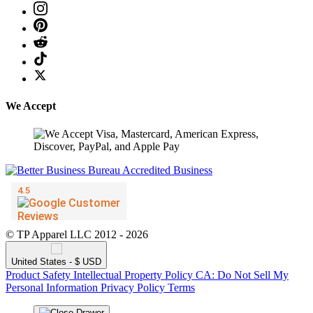
We Accept
© TP Apparel LLC 2012 - 2026
United States - $ USD
Product Safety
Intellectual Property Policy
CA: Do Not Sell My
Personal Information
Privacy Policy
Terms