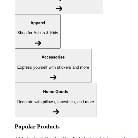
Apparel
Shop for Adults & Kids
Accessories
Express yourself with stickers and more
Home Goods
Decorate with pillows, tapestries, and more
Popular Products