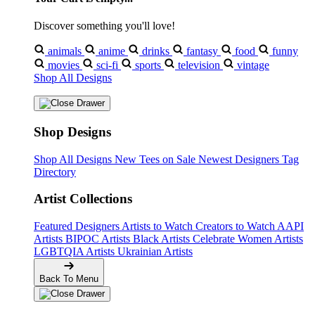
Discover something you'll love!
animals
anime
drinks
fantasy
food
funny
movies
sci-fi
sports
television
vintage
Shop All Designs
Shop Designs
Shop All Designs
New Tees on Sale
Newest Designers
Tag
Directory
Artist Collections
Featured Designers
Artists to Watch
Creators to Watch
AAPI
Artists
BIPOC Artists
Black Artists
Celebrate Women Artists
LGBTQIA Artists
Ukrainian Artists
Back To Menu