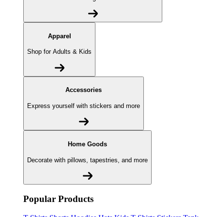
Apparel
Shop for Adults & Kids
Accessories
Express yourself with stickers and more
Home Goods
Decorate with pillows, tapestries, and more
Popular Products