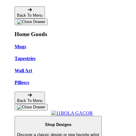
Back To Menu
Home Goods
Mugs
Tapestries
Wall Art
Pillows
Back To Menu
Shop Designs
Discover a classic design or new favorite artist