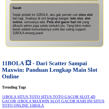
Sarah
Sejak pindah ke 11BOLA, aku gak pernah cari
situs slot
lain lagi. Soalnya di sini lengkap banget:
toto slot
,
slot
online
, semuanya ada.
Pola slot gacor hari ini
yang
dikasih admin juga selalu terbukti jitu. Yang bikin makin
betah adalah komunitasnya solid dan saling support.
11BOLA emang juara!
11BOLA 💥 - Dari Scatter Sampai
Maxwin: Panduan Lengkap Main Slot
Online
Trending Tags
11BOLA
SITUS TOTO
SITUS TOTO GACOR
SLOT 4D
GACOR
11BOLA MAXWIN
SLOT GACOR HARI INI
SITUS
TOTO ONLINE
11BOLA