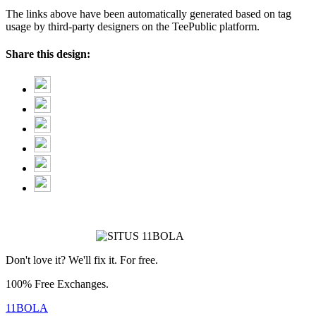
The links above have been automatically generated based on tag
usage by third-party designers on the TeePublic platform.
Share this design:
Don't love it? We'll fix it. For free.
100% Free Exchanges.
11BOLA