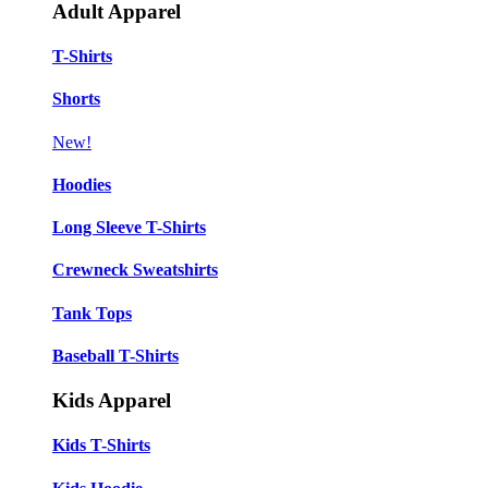
Adult Apparel
T-Shirts
Shorts
New!
Hoodies
Long Sleeve T-Shirts
Crewneck Sweatshirts
Tank Tops
Baseball T-Shirts
Kids Apparel
Kids T-Shirts