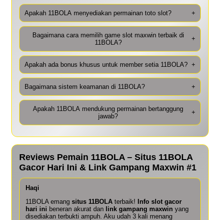
Apakah 11BOLA menyediakan permainan toto slot?
+
Bagaimana cara memilih game slot maxwin terbaik di
+
11BOLA?
Apakah ada bonus khusus untuk member setia 11BOLA?
+
Bagaimana sistem keamanan di 11BOLA?
+
Apakah 11BOLA mendukung permainan bertanggung
+
jawab?
Reviews Pemain 11BOLA – Situs 11BOLA
Gacor Hari Ini & Link Gampang Maxwin #1
Haqi
11BOLA emang
situs 11BOLA
terbaik!
Info slot gacor
hari ini
beneran akurat dan
link gampang maxwin
yang
disediakan terbukti ampuh. Aku udah 3 kali menang