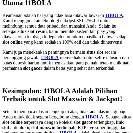
Utama 11BOLA
Keamanan adalah hal yang tidak bisa ditawar-tawar di
11BOLA
.
Kami menggunakan teknologi enkripsi SSL 256-bit untuk
melindungi semua data pribadi dan transaksi Anda. Selain itu,
sebagai
situs slot resmi
, kami memiliki sistem fair play yang
diawasi oleh lembaga independen untuk memastikan bahwa setiap
slot online
yang kami sediakan 100% adil dan tidak diintervensi.
Kami juga menekankan pentingnya bermain
situs slot
secara
bertanggung jawab.
11BOLA
menyediakan fitur self-exclusion dan
batas deposit harian untuk memastikan para pemain tetap menikmati
permainan
slot gacor
dalam batas yang sehat dan terkendali.
Kesimpulan: 11BOLA Adalah Pilihan
Terbaik untuk Slot Maxwin & Jackpot!
Setelah membaca ulasan lengkap di atas, tidak ada alasan lagi bagi
Anda untuk tidak segera bergabung dengan
11BOLA
. Sebagai
situs
slot online
terpercaya dengan koleksi
slot gacor
terlengkap,
link
slot
anti blokir,
slot maxwin
berlimpah, RTP live super tinggi, dan
berbagai bonus menggiurkan,
11BOLA
adalah destinasi paling tepat