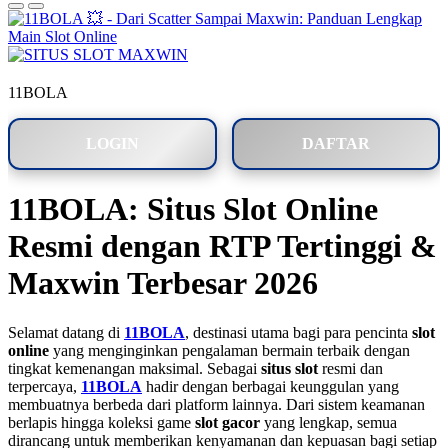
11BOLA
LOGIN
DAFTAR
11BOLA: Situs Slot Online
Resmi dengan RTP Tertinggi &
Maxwin Terbesar 2026
Selamat datang di
11BOLA
, destinasi utama bagi para pencinta
slot
online
yang menginginkan pengalaman bermain terbaik dengan
tingkat kemenangan maksimal. Sebagai
situs slot
resmi dan
terpercaya,
11BOLA
hadir dengan berbagai keunggulan yang
membuatnya berbeda dari platform lainnya. Dari sistem keamanan
berlapis hingga koleksi game
slot gacor
yang lengkap, semua
dirancang untuk memberikan kenyamanan dan kepuasan bagi setiap