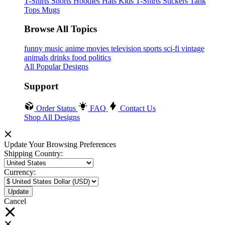
T-Shirts
Shorts
Hoodies
Hats
Kids T-Shirts
Stickers
Tank
Tops
Mugs
Browse All Topics
funny
music
anime
movies
television
sports
sci-fi
vintage
animals
drinks
food
politics
All Popular Designs
Support
Order Status
FAQ
Contact Us
Shop All Designs
Update Your Browsing Preferences
Shipping Country:
Currency:
Cancel