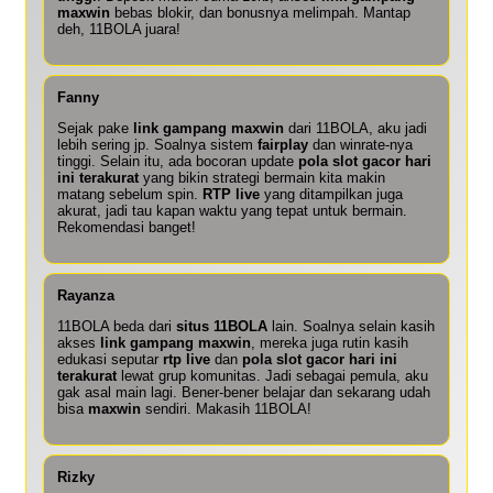
maxwin
bebas blokir, dan bonusnya melimpah. Mantap
deh, 11BOLA juara!
Fanny
Sejak pake
link gampang maxwin
dari 11BOLA, aku jadi
lebih sering jp. Soalnya sistem
fairplay
dan winrate-nya
tinggi. Selain itu, ada bocoran update
pola slot gacor hari
ini terakurat
yang bikin strategi bermain kita makin
matang sebelum spin.
RTP live
yang ditampilkan juga
akurat, jadi tau kapan waktu yang tepat untuk bermain.
Rekomendasi banget!
Rayanza
11BOLA beda dari
situs 11BOLA
lain. Soalnya selain kasih
akses
link gampang maxwin
, mereka juga rutin kasih
edukasi seputar
rtp live
dan
pola slot gacor hari ini
terakurat
lewat grup komunitas. Jadi sebagai pemula, aku
gak asal main lagi. Bener-bener belajar dan sekarang udah
bisa
maxwin
sendiri. Makasih 11BOLA!
Rizky