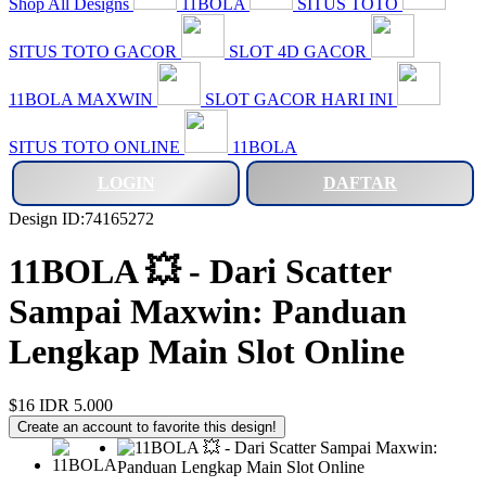
Shop All Designs
11BOLA
SITUS TOTO
SITUS TOTO GACOR
SLOT 4D GACOR
11BOLA MAXWIN
SLOT GACOR HARI INI
SITUS TOTO ONLINE
11BOLA
LOGIN
DAFTAR
Design ID:74165272
11BOLA 💥 - Dari Scatter
Sampai Maxwin: Panduan
Lengkap Main Slot Online
$16
IDR 5.000
Create an account to favorite this design!