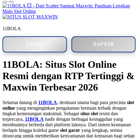
11BOLA
LOGIN
DAFTAR
11BOLA: Situs Slot Online
Resmi dengan RTP Tertinggi &
Maxwin Terbesar 2026
Selamat datang di
11BOLA
, destinasi utama bagi para pencinta
slot
online
yang menginginkan pengalaman bermain terbaik dengan
tingkat kemenangan maksimal. Sebagai
situs slot
resmi dan
terpercaya,
11BOLA
hadir dengan berbagai keunggulan yang
membuatnya berbeda dari platform lainnya. Dari sistem keamanan
berlapis hingga koleksi game
slot gacor
yang lengkap, semua
dirancang untuk memberikan kenyamanan dan kepuasan bagi setiap