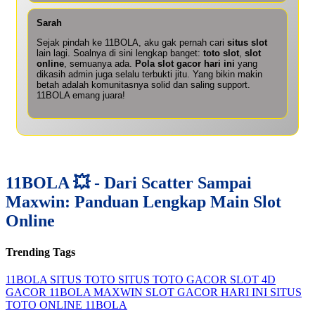
Sarah
Sejak pindah ke 11BOLA, aku gak pernah cari
situs slot
lain lagi. Soalnya di sini lengkap banget:
toto slot
,
slot
online
, semuanya ada.
Pola slot gacor hari ini
yang
dikasih admin juga selalu terbukti jitu. Yang bikin makin
betah adalah komunitasnya solid dan saling support.
11BOLA emang juara!
11BOLA 💥 - Dari Scatter Sampai
Maxwin: Panduan Lengkap Main Slot
Online
Trending Tags
11BOLA
SITUS TOTO
SITUS TOTO GACOR
SLOT 4D
GACOR
11BOLA MAXWIN
SLOT GACOR HARI INI
SITUS
TOTO ONLINE
11BOLA