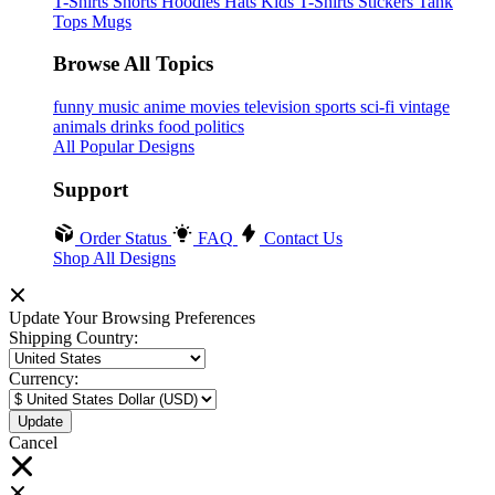
T-Shirts
Shorts
Hoodies
Hats
Kids T-Shirts
Stickers
Tank
Tops
Mugs
Browse All Topics
funny
music
anime
movies
television
sports
sci-fi
vintage
animals
drinks
food
politics
All Popular Designs
Support
Order Status
FAQ
Contact Us
Shop All Designs
Update Your Browsing Preferences
Shipping Country:
Currency:
Cancel