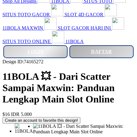
Shop All Designs
11BOLA
SITUS TOTO
SITUS TOTO GACOR
SLOT 4D GACOR
11BOLA MAXWIN
SLOT GACOR HARI INI
SITUS TOTO ONLINE
11BOLA
LOGIN
DAFTAR
Design ID:74165272
11BOLA 💥 - Dari Scatter
Sampai Maxwin: Panduan
Lengkap Main Slot Online
$16
IDR 5.000
Create an account to favorite this design!