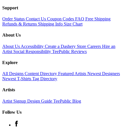
Support
Order Status
Contact Us
Coupon Codes
FAQ
Free Shipping
Refunds & Returns
Shipping Info
Size Chart
About Us
About Us
Accessibility
Create a Dashery Store
Careers
Hire an
Artist
Social Responsibility
TeePublic Reviews
Explore
All Designs
Content Directory
Featured Artists
Newest Designers
Newest T-Shirts
Tag Directory
Artists
Artist Signup
Design Guide
TeePublic Blog
Follow Us