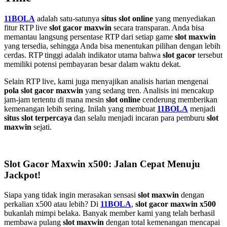
11BOLA
adalah satu-satunya
situs slot online
yang menyediakan
fitur RTP live
slot gacor maxwin
secara transparan. Anda bisa
memantau langsung persentase RTP dari setiap game
slot maxwin
yang tersedia, sehingga Anda bisa menentukan pilihan dengan lebih
cerdas. RTP tinggi adalah indikator utama bahwa
slot gacor
tersebut
memiliki potensi pembayaran besar dalam waktu dekat.
Selain RTP live, kami juga menyajikan analisis harian mengenai
pola slot gacor maxwin
yang sedang tren. Analisis ini mencakup
jam-jam tertentu di mana mesin
slot online
cenderung memberikan
kemenangan lebih sering. Inilah yang membuat
11BOLA
menjadi
situs slot terpercaya
dan selalu menjadi incaran para pemburu
slot
maxwin
sejati.
Slot Gacor Maxwin x500: Jalan Cepat Menuju
Jackpot!
Siapa yang tidak ingin merasakan sensasi
slot maxwin
dengan
perkalian x500 atau lebih? Di
11BOLA
,
slot gacor maxwin x500
bukanlah mimpi belaka. Banyak member kami yang telah berhasil
membawa pulang
slot maxwin
dengan total kemenangan mencapai