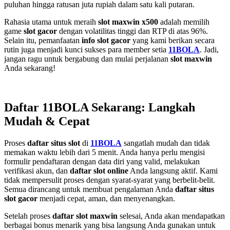
puluhan hingga ratusan juta rupiah dalam satu kali putaran.
Rahasia utama untuk meraih
slot maxwin x500
adalah memilih
game
slot gacor
dengan volatilitas tinggi dan RTP di atas 96%.
Selain itu, pemanfaatan
info slot gacor
yang kami berikan secara
rutin juga menjadi kunci sukses para member setia
11BOLA
. Jadi,
jangan ragu untuk bergabung dan mulai perjalanan
slot maxwin
Anda sekarang!
Daftar 11BOLA Sekarang: Langkah
Mudah & Cepat
Proses
daftar situs slot
di
11BOLA
sangatlah mudah dan tidak
memakan waktu lebih dari 5 menit. Anda hanya perlu mengisi
formulir pendaftaran dengan data diri yang valid, melakukan
verifikasi akun, dan
daftar slot online
Anda langsung aktif. Kami
tidak mempersulit proses dengan syarat-syarat yang berbelit-belit.
Semua dirancang untuk membuat pengalaman Anda
daftar situs
slot gacor
menjadi cepat, aman, dan menyenangkan.
Setelah proses
daftar slot maxwin
selesai, Anda akan mendapatkan
berbagai bonus menarik yang bisa langsung Anda gunakan untuk