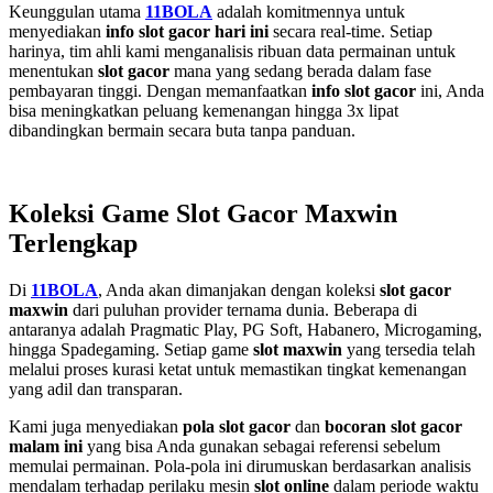
Keunggulan utama
11BOLA
adalah komitmennya untuk
menyediakan
info slot gacor hari ini
secara real-time. Setiap
harinya, tim ahli kami menganalisis ribuan data permainan untuk
menentukan
slot gacor
mana yang sedang berada dalam fase
pembayaran tinggi. Dengan memanfaatkan
info slot gacor
ini, Anda
bisa meningkatkan peluang kemenangan hingga 3x lipat
dibandingkan bermain secara buta tanpa panduan.
Koleksi Game Slot Gacor Maxwin
Terlengkap
Di
11BOLA
, Anda akan dimanjakan dengan koleksi
slot gacor
maxwin
dari puluhan provider ternama dunia. Beberapa di
antaranya adalah Pragmatic Play, PG Soft, Habanero, Microgaming,
hingga Spadegaming. Setiap game
slot maxwin
yang tersedia telah
melalui proses kurasi ketat untuk memastikan tingkat kemenangan
yang adil dan transparan.
Kami juga menyediakan
pola slot gacor
dan
bocoran slot gacor
malam ini
yang bisa Anda gunakan sebagai referensi sebelum
memulai permainan. Pola-pola ini dirumuskan berdasarkan analisis
mendalam terhadap perilaku mesin
slot online
dalam periode waktu