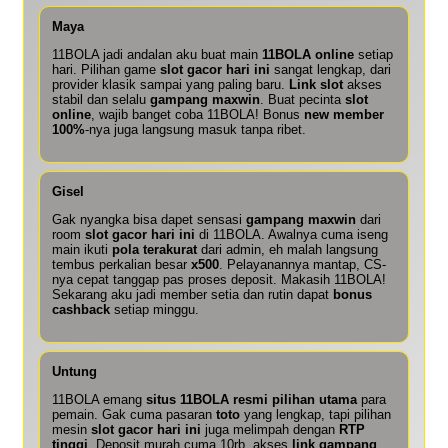
Maya
11BOLA jadi andalan aku buat main
11BOLA online
setiap
hari. Pilihan game
slot gacor hari ini
sangat lengkap, dari
provider klasik sampai yang paling baru.
Link slot
akses
stabil dan selalu
gampang maxwin
. Buat pecinta
slot
online
, wajib banget coba 11BOLA! Bonus
new member
100%
-nya juga langsung masuk tanpa ribet.
Gisel
Gak nyangka bisa dapet sensasi
gampang maxwin
dari
room
slot gacor hari ini
di 11BOLA. Awalnya cuma iseng
main ikuti
pola terakurat
dari admin, eh malah langsung
tembus perkalian besar
x500
. Pelayanannya mantap, CS-
nya cepat tanggap pas proses deposit. Makasih 11BOLA!
Sekarang aku jadi member setia dan rutin dapat
bonus
cashback
setiap minggu.
Untung
11BOLA emang
situs 11BOLA resmi pilihan utama
para
pemain. Gak cuma pasaran
toto
yang lengkap, tapi pilihan
mesin
slot gacor hari ini
juga melimpah dengan
RTP
tinggi
. Deposit murah cuma 10rb, akses
link gampang