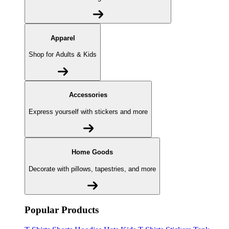
Apparel
Shop for Adults & Kids
Accessories
Express yourself with stickers and more
Home Goods
Decorate with pillows, tapestries, and more
Popular Products