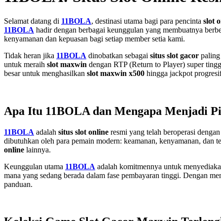
Selamat datang di
11BOLA
, destinasi utama bagi para pencinta
slot 
11BOLA
hadir dengan berbagai keunggulan yang membuatnya berbeda
kenyamanan dan kepuasan bagi setiap member setia kami.
Tidak heran jika
11BOLA
dinobatkan sebagai
situs slot gacor
paling
untuk meraih
slot maxwin
dengan RTP (Return to Player) super tingg
besar untuk menghasilkan
slot maxwin x500
hingga jackpot progres
Apa Itu 11BOLA dan Mengapa Menjadi Pi
11BOLA
adalah
situs slot online
resmi yang telah beroperasi dengan 
dibutuhkan oleh para pemain modern: keamanan, kenyamanan, dan ten
online
lainnya.
Keunggulan utama
11BOLA
adalah komitmennya untuk menyediak
mana yang sedang berada dalam fase pembayaran tinggi. Dengan m
panduan.