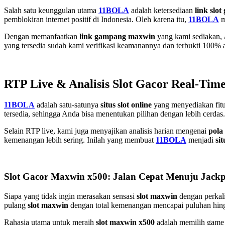
Salah satu keunggulan utama
11BOLA
adalah ketersediaan
link slo
pemblokiran internet positif di Indonesia. Oleh karena itu,
11BOLA
m
Dengan memanfaatkan
link gampang maxwin
yang kami sediakan,
yang tersedia sudah kami verifikasi keamanannya dan terbukti 100% 
RTP Live & Analisis Slot Gacor Real-Tim
11BOLA
adalah satu-satunya
situs slot online
yang menyediakan fit
tersedia, sehingga Anda bisa menentukan pilihan dengan lebih cerdas
Selain RTP live, kami juga menyajikan analisis harian mengenai
pola
kemenangan lebih sering. Inilah yang membuat
11BOLA
menjadi
si
Slot Gacor Maxwin x500: Jalan Cepat Menuju Jackp
Siapa yang tidak ingin merasakan sensasi
slot maxwin
dengan perkali
pulang
slot maxwin
dengan total kemenangan mencapai puluhan hingga
Rahasia utama untuk meraih
slot maxwin x500
adalah memilih gam