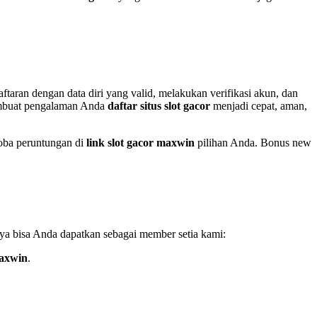
taran dengan data diri yang valid, melakukan verifikasi akun, dan
membuat pengalaman Anda
daftar situs slot gacor
menjadi cepat, aman,
oba peruntungan di
link slot gacor maxwin
pilihan Anda. Bonus new
nya bisa Anda dapatkan sebagai member setia kami:
maxwin
.