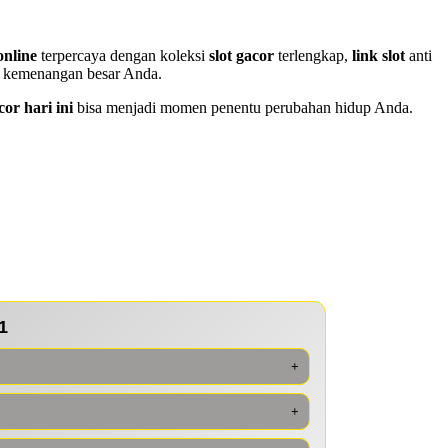
 online
terpercaya dengan koleksi
slot gacor
terlengkap,
link slot
anti
ih kemenangan besar Anda.
cor hari ini
bisa menjadi momen penentu perubahan hidup Anda.
1
+
+