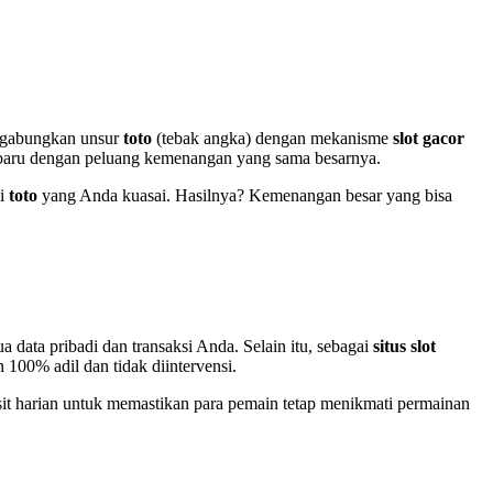
ggabungkan unsur
toto
(tebak angka) dengan mekanisme
slot gacor
baru dengan peluang kemenangan yang sama besarnya.
gi
toto
yang Anda kuasai. Hasilnya? Kemenangan besar yang bisa
data pribadi dan transaksi Anda. Selain itu, sebagai
situs slot
100% adil dan tidak diintervensi.
sit harian untuk memastikan para pemain tetap menikmati permainan