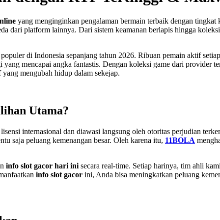
online
yang menginginkan pengalaman bermain terbaik dengan tingkat
 dari platform lainnya. Dari sistem keamanan berlapis hingga kolek
 populer di Indonesia sepanjang tahun 2026. Ribuan pemain aktif setiap
i yang mencapai angka fantastis. Dengan koleksi game dari provider t
if yang mengubah hidup dalam sekejap.
lihan Utama?
lisensi internasional dan diawasi langsung oleh otoritas perjudian ter
tu saja peluang kemenangan besar. Oleh karena itu,
11BOLA
menghad
an
info slot gacor hari ini
secara real-time. Setiap harinya, tim ahli k
emanfaatkan
info slot gacor
ini, Anda bisa meningkatkan peluang kemen