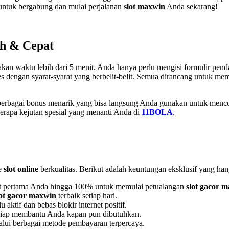
u untuk bergabung dan mulai perjalanan
slot maxwin
Anda sekarang!
h & Cepat
n waktu lebih dari 5 menit. Anda hanya perlu mengisi formulir pendaf
es dengan syarat-syarat yang berbelit-belit. Semua dirancang untuk 
berbagai bonus menarik yang bisa langsung Anda gunakan untuk menc
erapa kejutan spesial yang menanti Anda di
11BOLA
.
ke
slot online
berkualitas. Berikut adalah keuntungan eksklusif yang ha
it pertama Anda hingga 100% untuk memulai petualangan
slot gacor 
lot gacor maxwin
terbaik setiap hari.
 aktif dan bebas blokir internet positif.
siap membantu Anda kapan pun dibutuhkan.
alui berbagai metode pembayaran terpercaya.