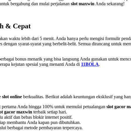
u untuk bergabung dan mulai perjalanan
slot maxwin
Anda sekarang!
h & Cepat
n waktu lebih dari 5 menit. Anda hanya perlu mengisi formulir pendaf
es dengan syarat-syarat yang berbelit-belit. Semua dirancang untuk 
berbagai bonus menarik yang bisa langsung Anda gunakan untuk menc
erapa kejutan spesial yang menanti Anda di
11BOLA
.
ke
slot online
berkualitas. Berikut adalah keuntungan eksklusif yang ha
it pertama Anda hingga 100% untuk memulai petualangan
slot gacor 
lot gacor maxwin
terbaik setiap hari.
 aktif dan bebas blokir internet positif.
siap membantu Anda kapan pun dibutuhkan.
alui berbagai metode pembayaran terpercaya.