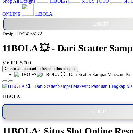
Shop All Designs
11BOLA
SITUS TOTO
SIT
ONLINE
11BOLA
LOGIN
Design ID:74165272
11BOLA 💥 - Dari Scatter Sam
$16
IDR 5.000
Create an account to favorite this design!
11BOLA
LOGIN
11BOLA: Situs Slot Online Res