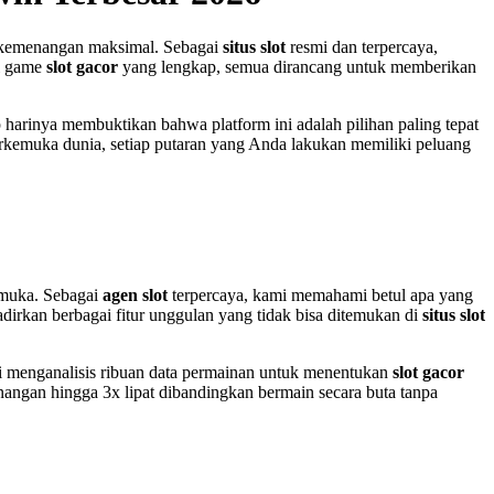
 kemenangan maksimal. Sebagai
situs slot
resmi dan terpercaya,
si game
slot gacor
yang lengkap, semua dirancang untuk memberikan
 harinya membuktikan bahwa platform ini adalah pilihan paling tepat
erkemuka dunia, setiap putaran yang Anda lakukan memiliki peluang
kemuka. Sebagai
agen slot
terpercaya, kami memahami betul apa yang
irkan berbagai fitur unggulan yang tidak bisa ditemukan di
situs slot
ami menganalisis ribuan data permainan untuk menentukan
slot gacor
angan hingga 3x lipat dibandingkan bermain secara buta tanpa