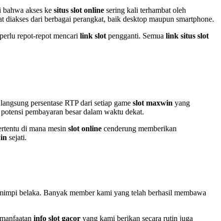
mi bahwa akses ke
situs slot online
sering kali terhambat oleh
pat diakses dari berbagai perangkat, baik desktop maupun smartphone.
perlu repot-repot mencari
link slot
pengganti. Semua
link situs slot
 langsung persentase RTP dari setiap game
slot maxwin
yang
 potensi pembayaran besar dalam waktu dekat.
ertentu di mana mesin
slot online
cenderung memberikan
in
sejati.
impi belaka. Banyak member kami yang telah berhasil membawa
pemanfaatan
info slot gacor
yang kami berikan secara rutin juga