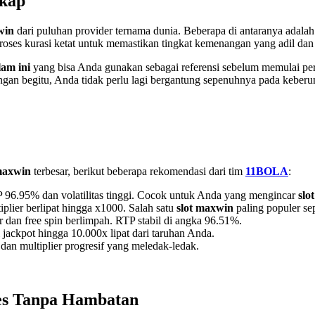
gkap
win
dari puluhan provider ternama dunia. Beberapa di antaranya adala
proses kurasi ketat untuk memastikan tingkat kemenangan yang adil dan
lam ini
yang bisa Anda gunakan sebagai referensi sebelum memulai per
ngan begitu, Anda tidak perlu lagi bergantung sepenuhnya pada keber
axwin
terbesar, berikut beberapa rekomendasi dari tim
11BOLA
:
 96.95% dan volatilitas tinggi. Cocok untuk Anda yang mengincar
slo
iplier berlipat hingga x1000. Salah satu
slot maxwin
paling populer se
dan free spin berlimpah. RTP stabil di angka 96.51%.
jackpot hingga 10.000x lipat dari taruhan Anda.
an multiplier progresif yang meledak-ledak.
es Tanpa Hambatan