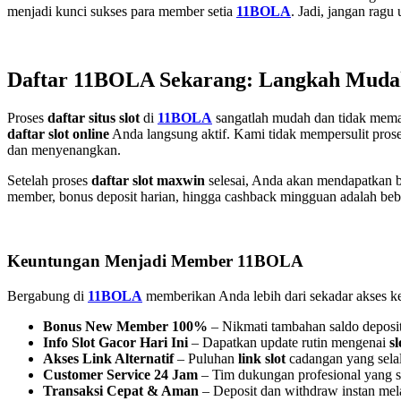
menjadi kunci sukses para member setia
11BOLA
. Jadi, jangan rag
Daftar 11BOLA Sekarang: Langkah Muda
Proses
daftar situs slot
di
11BOLA
sangatlah mudah dan tidak memaka
daftar slot online
Anda langsung aktif. Kami tidak mempersulit pros
dan menyenangkan.
Setelah proses
daftar slot maxwin
selesai, Anda akan mendapatkan 
member, bonus deposit harian, hingga cashback mingguan adalah beb
Keuntungan Menjadi Member 11BOLA
Bergabung di
11BOLA
memberikan Anda lebih dari sekadar akses 
Bonus New Member 100%
– Nikmati tambahan saldo depos
Info Slot Gacor Hari Ini
– Dapatkan update rutin mengenai
s
Akses Link Alternatif
– Puluhan
link slot
cadangan yang selalu
Customer Service 24 Jam
– Tim dukungan profesional yang 
Transaksi Cepat & Aman
– Deposit dan withdraw instan mel