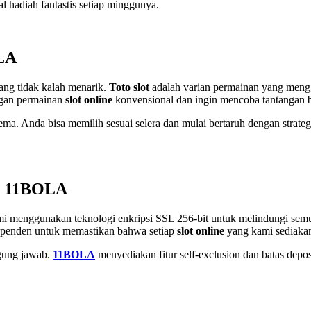
l hadiah fantastis setiap minggunya.
OLA
ng tidak kalah menarik.
Toto slot
adalah varian permainan yang men
ngan permainan
slot online
konvensional dan ingin mencoba tantangan 
tema. Anda bisa memilih sesuai selera dan mulai bertaruh dengan strate
ma 11BOLA
i menggunakan teknologi enkripsi SSL 256-bit untuk melindungi semua 
ndependen untuk memastikan bahwa setiap
slot online
yang kami sediakan 
gung jawab.
11BOLA
menyediakan fitur self-exclusion dan batas depo