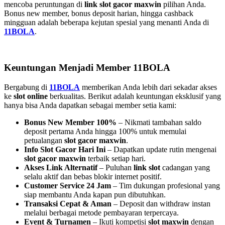
mencoba peruntungan di
link slot gacor maxwin
pilihan Anda.
Bonus new member, bonus deposit harian, hingga cashback
mingguan adalah beberapa kejutan spesial yang menanti Anda di
11BOLA
.
Keuntungan Menjadi Member 11BOLA
Bergabung di
11BOLA
memberikan Anda lebih dari sekadar akses
ke
slot online
berkualitas. Berikut adalah keuntungan eksklusif yang
hanya bisa Anda dapatkan sebagai member setia kami:
Bonus New Member 100%
– Nikmati tambahan saldo
deposit pertama Anda hingga 100% untuk memulai
petualangan
slot gacor maxwin
.
Info Slot Gacor Hari Ini
– Dapatkan update rutin mengenai
slot gacor maxwin
terbaik setiap hari.
Akses Link Alternatif
– Puluhan
link slot
cadangan yang
selalu aktif dan bebas blokir internet positif.
Customer Service 24 Jam
– Tim dukungan profesional yang
siap membantu Anda kapan pun dibutuhkan.
Transaksi Cepat & Aman
– Deposit dan withdraw instan
melalui berbagai metode pembayaran terpercaya.
Event & Turnamen
– Ikuti kompetisi
slot maxwin
dengan