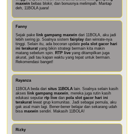
maxwin
bebas blokir, dan bonusnya melimpah. Mantap
deh, 11BOLA juara!
Fanny
Sejak pake
link gampang maxwin
dari 11BOLA, aku jadi
lebih sering jp. Soalnya sistem
fairplay
dan winrate-nya
tinggi. Selain itu, ada bocoran update
pola slot gacor hari
ini terakurat
yang bikin strategi bermain kita makin
matang sebelum spin.
RTP live
yang ditampilkan juga
akurat, jadi tau kapan waktu yang tepat untuk bermain.
Rekomendasi banget!
Rayanza
11BOLA beda dari
situs 11BOLA
lain. Soalnya selain kasih
akses
link gampang maxwin
, mereka juga rutin kasih
edukasi seputar
rtp live
dan
pola slot gacor hari ini
terakurat
lewat grup komunitas. Jadi sebagai pemula, aku
gak asal main lagi. Bener-bener belajar dan sekarang udah
bisa
maxwin
sendiri. Makasih 11BOLA!
Rizky