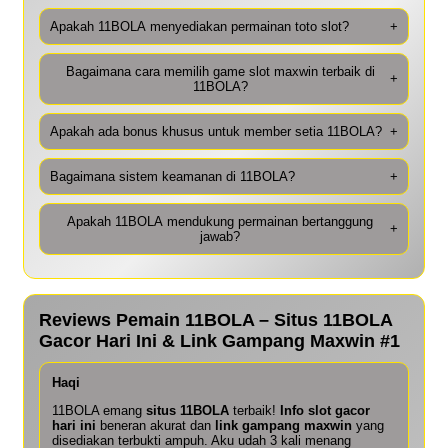
Apakah 11BOLA menyediakan permainan toto slot?
+
Bagaimana cara memilih game slot maxwin terbaik di
+
11BOLA?
Apakah ada bonus khusus untuk member setia 11BOLA?
+
Bagaimana sistem keamanan di 11BOLA?
+
Apakah 11BOLA mendukung permainan bertanggung
+
jawab?
Reviews Pemain 11BOLA – Situs 11BOLA
Gacor Hari Ini & Link Gampang Maxwin #1
Haqi
11BOLA emang
situs 11BOLA
terbaik!
Info slot gacor
hari ini
beneran akurat dan
link gampang maxwin
yang
disediakan terbukti ampuh. Aku udah 3 kali menang