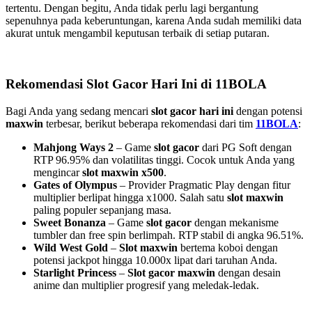
tertentu. Dengan begitu, Anda tidak perlu lagi bergantung
sepenuhnya pada keberuntungan, karena Anda sudah memiliki data
akurat untuk mengambil keputusan terbaik di setiap putaran.
Rekomendasi Slot Gacor Hari Ini di 11BOLA
Bagi Anda yang sedang mencari
slot gacor hari ini
dengan potensi
maxwin
terbesar, berikut beberapa rekomendasi dari tim
11BOLA
:
Mahjong Ways 2
– Game
slot gacor
dari PG Soft dengan
RTP 96.95% dan volatilitas tinggi. Cocok untuk Anda yang
mengincar
slot maxwin x500
.
Gates of Olympus
– Provider Pragmatic Play dengan fitur
multiplier berlipat hingga x1000. Salah satu
slot maxwin
paling populer sepanjang masa.
Sweet Bonanza
– Game
slot gacor
dengan mekanisme
tumbler dan free spin berlimpah. RTP stabil di angka 96.51%.
Wild West Gold
–
Slot maxwin
bertema koboi dengan
potensi jackpot hingga 10.000x lipat dari taruhan Anda.
Starlight Princess
–
Slot gacor maxwin
dengan desain
anime dan multiplier progresif yang meledak-ledak.