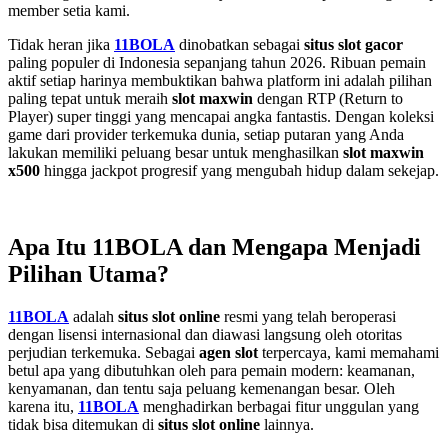
member setia kami.
Tidak heran jika
11BOLA
dinobatkan sebagai
situs slot gacor
paling populer di Indonesia sepanjang tahun 2026. Ribuan pemain
aktif setiap harinya membuktikan bahwa platform ini adalah pilihan
paling tepat untuk meraih
slot maxwin
dengan RTP (Return to
Player) super tinggi yang mencapai angka fantastis. Dengan koleksi
game dari provider terkemuka dunia, setiap putaran yang Anda
lakukan memiliki peluang besar untuk menghasilkan
slot maxwin
x500
hingga jackpot progresif yang mengubah hidup dalam sekejap.
Apa Itu 11BOLA dan Mengapa Menjadi
Pilihan Utama?
11BOLA
adalah
situs slot online
resmi yang telah beroperasi
dengan lisensi internasional dan diawasi langsung oleh otoritas
perjudian terkemuka. Sebagai
agen slot
terpercaya, kami memahami
betul apa yang dibutuhkan oleh para pemain modern: keamanan,
kenyamanan, dan tentu saja peluang kemenangan besar. Oleh
karena itu,
11BOLA
menghadirkan berbagai fitur unggulan yang
tidak bisa ditemukan di
situs slot online
lainnya.