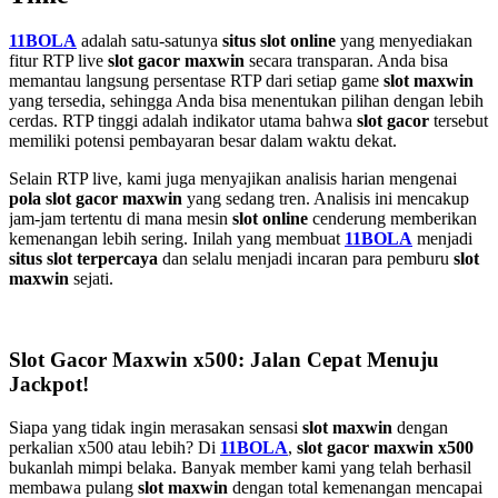
11BOLA
adalah satu-satunya
situs slot online
yang menyediakan
fitur RTP live
slot gacor maxwin
secara transparan. Anda bisa
memantau langsung persentase RTP dari setiap game
slot maxwin
yang tersedia, sehingga Anda bisa menentukan pilihan dengan lebih
cerdas. RTP tinggi adalah indikator utama bahwa
slot gacor
tersebut
memiliki potensi pembayaran besar dalam waktu dekat.
Selain RTP live, kami juga menyajikan analisis harian mengenai
pola slot gacor maxwin
yang sedang tren. Analisis ini mencakup
jam-jam tertentu di mana mesin
slot online
cenderung memberikan
kemenangan lebih sering. Inilah yang membuat
11BOLA
menjadi
situs slot terpercaya
dan selalu menjadi incaran para pemburu
slot
maxwin
sejati.
Slot Gacor Maxwin x500: Jalan Cepat Menuju
Jackpot!
Siapa yang tidak ingin merasakan sensasi
slot maxwin
dengan
perkalian x500 atau lebih? Di
11BOLA
,
slot gacor maxwin x500
bukanlah mimpi belaka. Banyak member kami yang telah berhasil
membawa pulang
slot maxwin
dengan total kemenangan mencapai