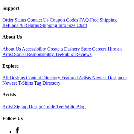
Support
Order Status
Contact Us
Coupon Codes
FAQ
Free Shipping
Refunds & Returns
Shipping Info
Size Chart
About Us
About Us
Accessibility
Create a Dashery Store
Careers
Hire an
Artist
Social Responsibility
TeePublic Reviews
Explore
All Designs
Content Directory
Featured Artists
Newest Designers
Newest T-Shirts
Tag Directory
Artists
Artist Signup
Design Guide
TeePublic Blog
Follow Us