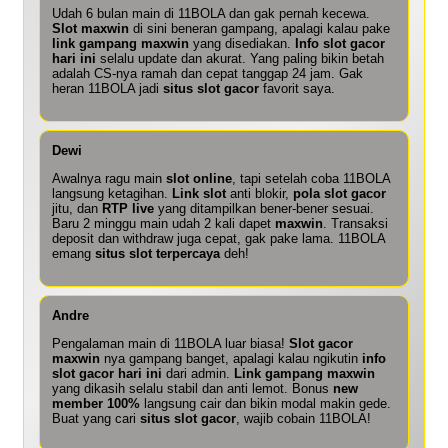
Udah 6 bulan main di 11BOLA dan gak pernah kecewa.
Slot maxwin
di sini beneran gampang, apalagi kalau pake
link gampang maxwin
yang disediakan.
Info slot gacor
hari ini
selalu update dan akurat. Yang paling bikin betah
adalah CS-nya ramah dan cepat tanggap 24 jam. Gak
heran 11BOLA jadi
situs slot gacor
favorit saya.
Dewi
Awalnya ragu main
slot online
, tapi setelah coba 11BOLA
langsung ketagihan.
Link slot
anti blokir,
pola slot gacor
jitu, dan
RTP live
yang ditampilkan bener-bener sesuai.
Baru 2 minggu main udah 2 kali dapet
maxwin
. Transaksi
deposit dan withdraw juga cepat, gak pake lama. 11BOLA
emang
situs slot terpercaya
deh!
Andre
Pengalaman main di 11BOLA luar biasa!
Slot gacor
maxwin
nya gampang banget, apalagi kalau ngikutin
info
slot gacor hari ini
dari admin.
Link gampang maxwin
yang dikasih selalu stabil dan anti lemot. Bonus
new
member 100%
langsung cair dan bikin modal makin gede.
Buat yang cari
situs slot gacor
, wajib cobain 11BOLA!