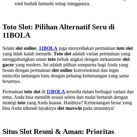
total hadiah fantastis setiap minggunya.
Toto Slot: Pilihan Alternatif Seru di
11BOLA
Selain
slot online
,
11BOLA
juga menyediakan permainan
toto slot
yang tidak kalah menarik.
Toto slot
adalah varian permainan yang
menggabungkan unsur
toto
(tebak angka) dengan mekanisme
slot
gacor
yang modern. Ini adalah pilihan sempurna bagi Anda yang
bosan dengan permainan
slot online
konvensional dan ingin
mencoba tantangan baru dengan peluang kemenangan yang sama
besarnya.
Permainan
toto slot
di
11BOLA
tersedia dalam berbagai variasi dan
tema. Anda bisa memilih sesuai selera dan mulai bertaruh dengan
strategi
toto
yang Anda kuasai. Hasilnya? Kemenangan besar yang
bisa Anda nikmati layaknya
slot maxwin
pada umumnya!
Situs Slot Resmi & Aman: Prioritas