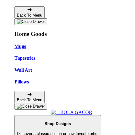
Back To Menu
Home Goods
Mugs
Tapestries
Wall Art
Pillows
Back To Menu
Shop Designs
Discover a classic design or new favorite artist