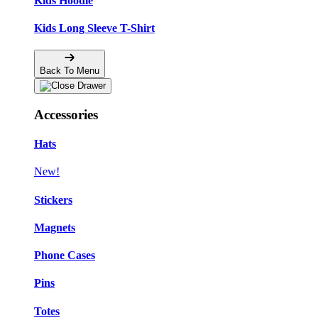
Kids Hoodie
Kids Long Sleeve T-Shirt
Back To Menu
Accessories
Hats
New!
Stickers
Magnets
Phone Cases
Pins
Totes