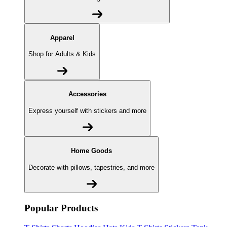
Apparel
Shop for Adults & Kids
Accessories
Express yourself with stickers and more
Home Goods
Decorate with pillows, tapestries, and more
Popular Products