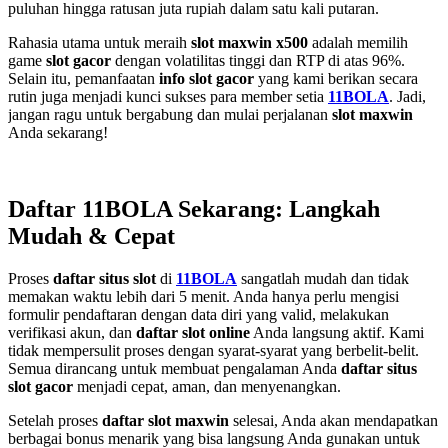
puluhan hingga ratusan juta rupiah dalam satu kali putaran.
Rahasia utama untuk meraih
slot maxwin x500
adalah memilih
game
slot gacor
dengan volatilitas tinggi dan RTP di atas 96%.
Selain itu, pemanfaatan
info slot gacor
yang kami berikan secara
rutin juga menjadi kunci sukses para member setia
11BOLA
. Jadi,
jangan ragu untuk bergabung dan mulai perjalanan
slot maxwin
Anda sekarang!
Daftar 11BOLA Sekarang: Langkah
Mudah & Cepat
Proses
daftar situs slot
di
11BOLA
sangatlah mudah dan tidak
memakan waktu lebih dari 5 menit. Anda hanya perlu mengisi
formulir pendaftaran dengan data diri yang valid, melakukan
verifikasi akun, dan
daftar slot online
Anda langsung aktif. Kami
tidak mempersulit proses dengan syarat-syarat yang berbelit-belit.
Semua dirancang untuk membuat pengalaman Anda
daftar situs
slot gacor
menjadi cepat, aman, dan menyenangkan.
Setelah proses
daftar slot maxwin
selesai, Anda akan mendapatkan
berbagai bonus menarik yang bisa langsung Anda gunakan untuk