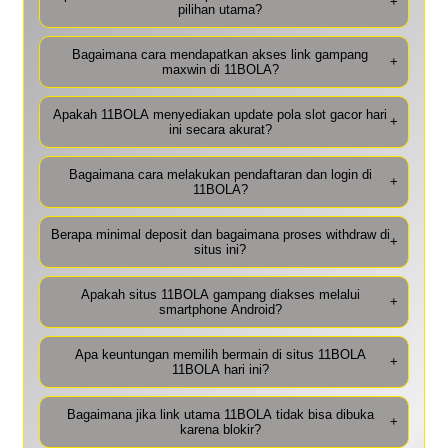
+
pilihan utama?
Bagaimana cara mendapatkan akses link gampang
+
maxwin di 11BOLA?
Apakah 11BOLA menyediakan update pola slot gacor hari
+
ini secara akurat?
Bagaimana cara melakukan pendaftaran dan login di
+
11BOLA?
Berapa minimal deposit dan bagaimana proses withdraw di
+
situs ini?
Apakah situs 11BOLA gampang diakses melalui
+
smartphone Android?
Apa keuntungan memilih bermain di situs 11BOLA
+
11BOLA hari ini?
Bagaimana jika link utama 11BOLA tidak bisa dibuka
+
karena blokir?