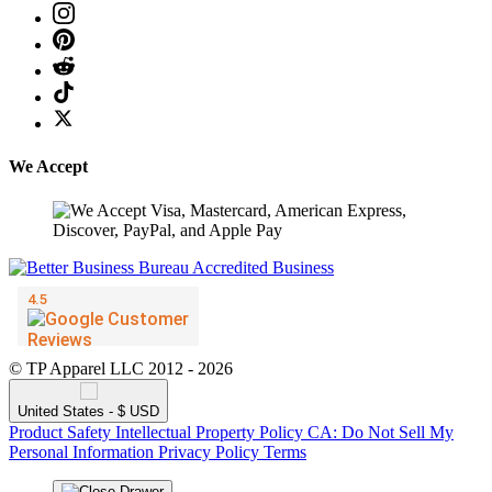
We Accept
© TP Apparel LLC 2012 - 2026
United States - $ USD
Product Safety
Intellectual Property Policy
CA: Do Not Sell My
Personal Information
Privacy Policy
Terms