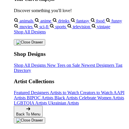
Discover something you'll love!
animals
anime
drinks
fantasy
food
funny
movies
sci-fi
sports
television
vintage
Shop All Designs
Shop Designs
Shop All Designs
New Tees on Sale
Newest Designers
Tag
Directory
Artist Collections
Featured Designers
Artists to Watch
Creators to Watch
AAPI
Artists
BIPOC Artists
Black Artists
Celebrate Women Artists
LGBTQIA Artists
Ukrainian Artists
Back To Menu