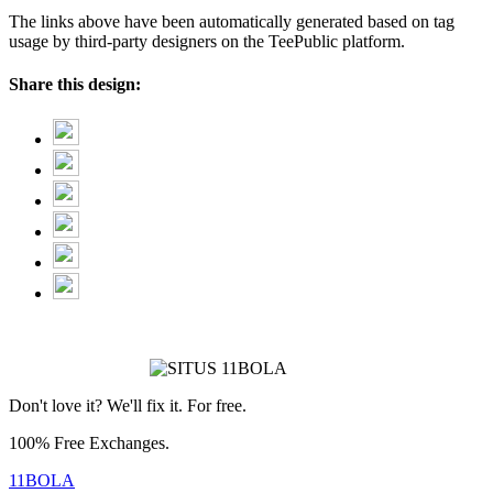
The links above have been automatically generated based on tag
usage by third-party designers on the TeePublic platform.
Share this design:
Don't love it? We'll fix it. For free.
100% Free Exchanges.
11BOLA