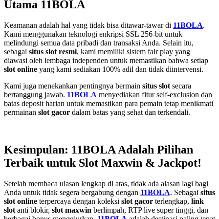
Utama 11BOLA
Keamanan adalah hal yang tidak bisa ditawar-tawar di
11BOLA
.
Kami menggunakan teknologi enkripsi SSL 256-bit untuk
melindungi semua data pribadi dan transaksi Anda. Selain itu,
sebagai
situs slot resmi
, kami memiliki sistem fair play yang
diawasi oleh lembaga independen untuk memastikan bahwa setiap
slot online
yang kami sediakan 100% adil dan tidak diintervensi.
Kami juga menekankan pentingnya bermain
situs slot
secara
bertanggung jawab.
11BOLA
menyediakan fitur self-exclusion dan
batas deposit harian untuk memastikan para pemain tetap menikmati
permainan
slot gacor
dalam batas yang sehat dan terkendali.
Kesimpulan: 11BOLA Adalah Pilihan
Terbaik untuk Slot Maxwin & Jackpot!
Setelah membaca ulasan lengkap di atas, tidak ada alasan lagi bagi
Anda untuk tidak segera bergabung dengan
11BOLA
. Sebagai
situs
slot online
terpercaya dengan koleksi
slot gacor
terlengkap,
link
slot
anti blokir,
slot maxwin
berlimpah, RTP live super tinggi, dan
berbagai bonus menggiurkan,
11BOLA
adalah destinasi paling tepat