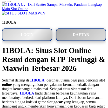
11BOLA
LOGIN
DAFTAR
11BOLA: Situs Slot Online
Resmi dengan RTP Tertinggi &
Maxwin Terbesar 2026
Selamat datang di
11BOLA
, destinasi utama bagi para pencinta
slot
online
yang menginginkan pengalaman bermain terbaik dengan
tingkat kemenangan maksimal. Sebagai
situs slot
resmi dan
terpercaya,
11BOLA
hadir dengan berbagai keunggulan yang
membuatnya berbeda dari platform lainnya. Dari sistem keamanan
berlapis hingga koleksi game
slot gacor
yang lengkap, semua
dirancang untuk memberikan kenyamanan dan kepuasan bagi setiap