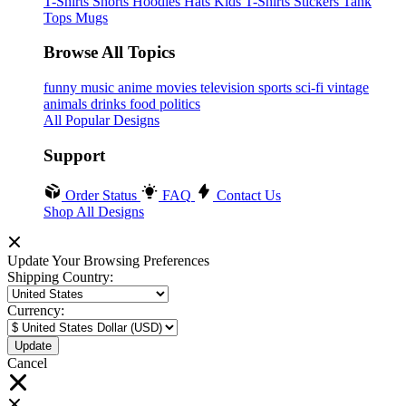
T-Shirts
Shorts
Hoodies
Hats
Kids T-Shirts
Stickers
Tank
Tops
Mugs
Browse All Topics
funny
music
anime
movies
television
sports
sci-fi
vintage
animals
drinks
food
politics
All Popular Designs
Support
Order Status
FAQ
Contact Us
Shop All Designs
Update Your Browsing Preferences
Shipping Country:
Currency:
Cancel