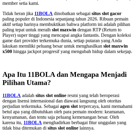
member setia kami.
Tidak heran jika
11BOLA
dinobatkan sebagai
situs slot gacor
paling populer di Indonesia sepanjang tahun 2026. Ribuan pemain
aktif setiap harinya membuktikan bahwa platform ini adalah pilihan
paling tepat untuk meraih
slot maxwin
dengan RTP (Return to
Player) super tinggi yang mencapai angka fantastis. Dengan koleksi
game dari provider terkemuka dunia, setiap putaran yang Anda
lakukan memiliki peluang besar untuk menghasilkan
slot maxwin
x500
hingga jackpot progresif yang mengubah hidup dalam sekejap.
Apa Itu 11BOLA dan Mengapa Menjadi
Pilihan Utama?
11BOLA
adalah
situs slot online
resmi yang telah beroperasi
dengan lisensi internasional dan diawasi langsung oleh otoritas
perjudian terkemuka. Sebagai
agen slot
terpercaya, kami memahami
betul apa yang dibutuhkan oleh para pemain modern: keamanan,
kenyamanan, dan tentu saja peluang kemenangan besar. Oleh
karena itu,
11BOLA
menghadirkan berbagai fitur unggulan yang
tidak bisa ditemukan di
situs slot online
lainnya.