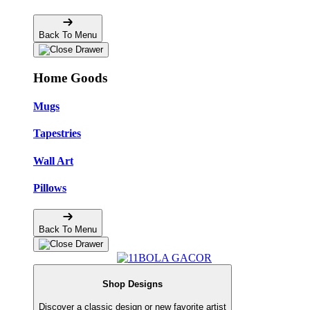
Back To Menu
Home Goods
Mugs
Tapestries
Wall Art
Pillows
Back To Menu
Shop Designs
Discover a classic design or new favorite artist