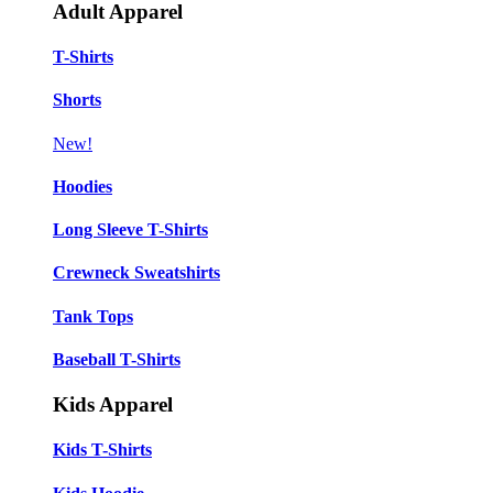
Adult Apparel
T-Shirts
Shorts
New!
Hoodies
Long Sleeve T-Shirts
Crewneck Sweatshirts
Tank Tops
Baseball T-Shirts
Kids Apparel
Kids T-Shirts