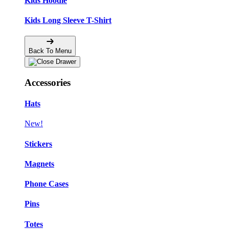
Kids Hoodie
Kids Long Sleeve T-Shirt
Back To Menu
Accessories
Hats
New!
Stickers
Magnets
Phone Cases
Pins
Totes