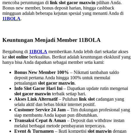
mencoba peruntungan di
link slot gacor maxwin
pilihan Anda.
Bonus new member, bonus deposit harian, hingga cashback
mingguan adalah beberapa kejutan spesial yang menanti Anda di
11BOLA
.
Keuntungan Menjadi Member 11BOLA
Bergabung di
11BOLA
memberikan Anda lebih dari sekadar akses
ke
slot online
berkualitas. Berikut adalah keuntungan eksklusif yang
hanya bisa Anda dapatkan sebagai member setia kami:
Bonus New Member 100%
– Nikmati tambahan saldo
deposit pertama Anda hingga 100% untuk memulai
petualangan
slot gacor maxwin
.
Info Slot Gacor Hari Ini
– Dapatkan update rutin mengenai
slot gacor maxwin
terbaik setiap hari.
Akses Link Alternatif
– Puluhan
link slot
cadangan yang
selalu aktif dan bebas blokir internet positif.
Customer Service 24 Jam
– Tim dukungan profesional yang
siap membantu Anda kapan pun dibutuhkan.
Transaksi Cepat & Aman
– Deposit dan withdraw instan
melalui berbagai metode pembayaran terpercaya.
Event & Turnamen
– Ikuti kompetisi
slot maxwin
dengan