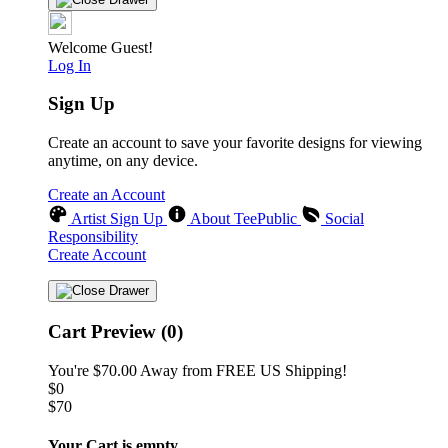
Welcome Guest!
Log In
Sign Up
Create an account to save your favorite designs for viewing
anytime, on any device.
Create an Account
Artist Sign Up
About TeePublic
Social
Responsibility
Create Account
Cart Preview (0)
You're
$70.00
Away from
FREE US Shipping!
$0
$70
Your Cart is empty...