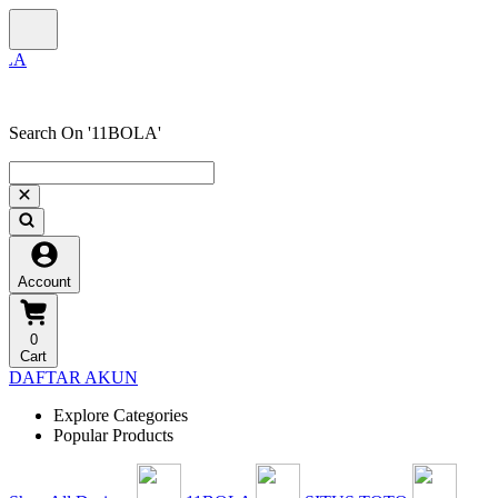
Search On '11BOLA'
Account
0
Cart
DAFTAR AKUN
Explore Categories
Popular Products