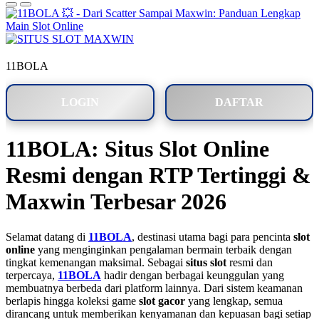
11BOLA
LOGIN
DAFTAR
11BOLA: Situs Slot Online
Resmi dengan RTP Tertinggi &
Maxwin Terbesar 2026
Selamat datang di
11BOLA
, destinasi utama bagi para pencinta
slot
online
yang menginginkan pengalaman bermain terbaik dengan
tingkat kemenangan maksimal. Sebagai
situs slot
resmi dan
terpercaya,
11BOLA
hadir dengan berbagai keunggulan yang
membuatnya berbeda dari platform lainnya. Dari sistem keamanan
berlapis hingga koleksi game
slot gacor
yang lengkap, semua
dirancang untuk memberikan kenyamanan dan kepuasan bagi setiap