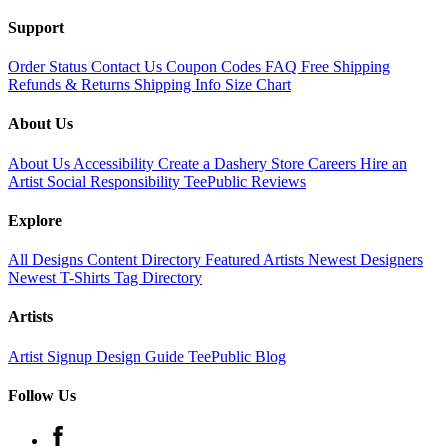
Support
Order Status
Contact Us
Coupon Codes
FAQ
Free Shipping
Refunds & Returns
Shipping Info
Size Chart
About Us
About Us
Accessibility
Create a Dashery Store
Careers
Hire an
Artist
Social Responsibility
TeePublic Reviews
Explore
All Designs
Content Directory
Featured Artists
Newest Designers
Newest T-Shirts
Tag Directory
Artists
Artist Signup
Design Guide
TeePublic Blog
Follow Us