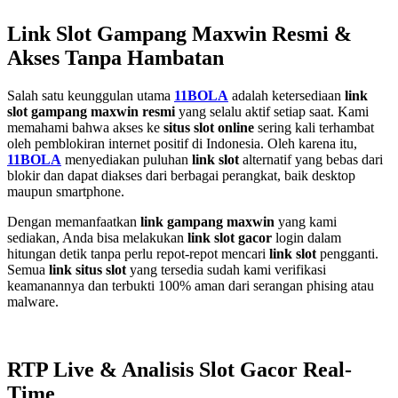
Link Slot Gampang Maxwin Resmi &
Akses Tanpa Hambatan
Salah satu keunggulan utama
11BOLA
adalah ketersediaan
link
slot gampang maxwin resmi
yang selalu aktif setiap saat. Kami
memahami bahwa akses ke
situs slot online
sering kali terhambat
oleh pemblokiran internet positif di Indonesia. Oleh karena itu,
11BOLA
menyediakan puluhan
link slot
alternatif yang bebas dari
blokir dan dapat diakses dari berbagai perangkat, baik desktop
maupun smartphone.
Dengan memanfaatkan
link gampang maxwin
yang kami
sediakan, Anda bisa melakukan
link slot gacor
login dalam
hitungan detik tanpa perlu repot-repot mencari
link slot
pengganti.
Semua
link situs slot
yang tersedia sudah kami verifikasi
keamanannya dan terbukti 100% aman dari serangan phising atau
malware.
RTP Live & Analisis Slot Gacor Real-
Time