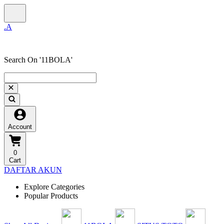
Search On '11BOLA'
Account
0
Cart
DAFTAR AKUN
Explore Categories
Popular Products