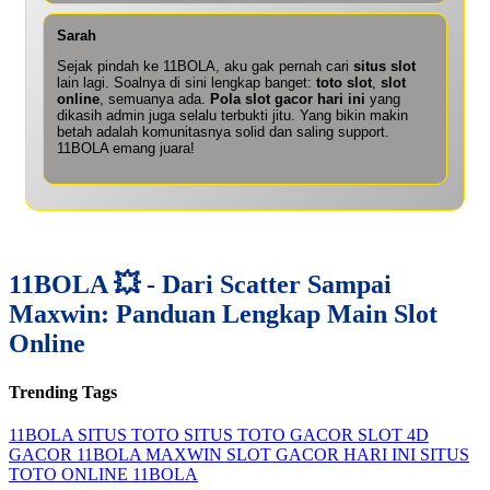
Sarah
Sejak pindah ke 11BOLA, aku gak pernah cari
situs slot
lain lagi. Soalnya di sini lengkap banget:
toto slot
,
slot
online
, semuanya ada.
Pola slot gacor hari ini
yang
dikasih admin juga selalu terbukti jitu. Yang bikin makin
betah adalah komunitasnya solid dan saling support.
11BOLA emang juara!
11BOLA 💥 - Dari Scatter Sampai
Maxwin: Panduan Lengkap Main Slot
Online
Trending Tags
11BOLA
SITUS TOTO
SITUS TOTO GACOR
SLOT 4D
GACOR
11BOLA MAXWIN
SLOT GACOR HARI INI
SITUS
TOTO ONLINE
11BOLA