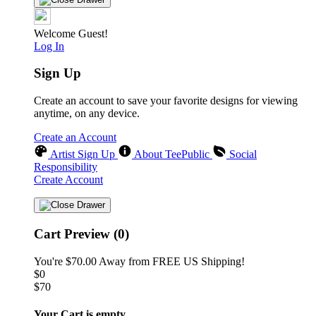
Welcome Guest!
Log In
Sign Up
Create an account to save your favorite designs for viewing
anytime, on any device.
Create an Account
Artist Sign Up
About TeePublic
Social
Responsibility
Create Account
Cart Preview (0)
You're
$70.00
Away from
FREE US Shipping!
$0
$70
Your Cart is empty...