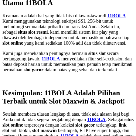
Utama 11BOLA
Keamanan adalah hal yang tidak bisa ditawar-tawar di
11BOLA
.
Kami menggunakan teknologi enkripsi SSL 256-bit untuk
melindungi semua data pribadi dan transaksi Anda. Selain itu,
sebagai
situs slot resmi
, kami memiliki sistem fair play yang
diawasi oleh lembaga independen untuk memastikan bahwa setiap
slot online
yang kami sediakan 100% adil dan tidak diintervensi.
Kami juga menekankan pentingnya bermain
situs slot
secara
bertanggung jawab.
11BOLA
menyediakan fitur self-exclusion dan
batas deposit harian untuk memastikan para pemain tetap menikmati
permainan
slot gacor
dalam batas yang sehat dan terkendali.
Kesimpulan: 11BOLA Adalah Pilihan
Terbaik untuk Slot Maxwin & Jackpot!
Setelah membaca ulasan lengkap di atas, tidak ada alasan lagi bagi
Anda untuk tidak segera bergabung dengan
11BOLA
. Sebagai
situs
slot online
terpercaya dengan koleksi
slot gacor
terlengkap,
link
slot
anti blokir,
slot maxwin
berlimpah, RTP live super tinggi, dan
berbagai bonus menggiurkan,
11BOLA
adalah destinasi paling tepat