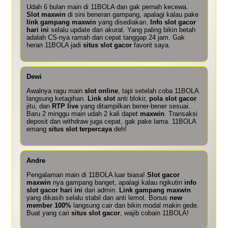
Udah 6 bulan main di 11BOLA dan gak pernah kecewa.
Slot maxwin
di sini beneran gampang, apalagi kalau pake
link gampang maxwin
yang disediakan.
Info slot gacor
hari ini
selalu update dan akurat. Yang paling bikin betah
adalah CS-nya ramah dan cepat tanggap 24 jam. Gak
heran 11BOLA jadi
situs slot gacor
favorit saya.
Dewi
Awalnya ragu main
slot online
, tapi setelah coba 11BOLA
langsung ketagihan.
Link slot
anti blokir,
pola slot gacor
jitu, dan
RTP live
yang ditampilkan bener-bener sesuai.
Baru 2 minggu main udah 2 kali dapet
maxwin
. Transaksi
deposit dan withdraw juga cepat, gak pake lama. 11BOLA
emang
situs slot terpercaya
deh!
Andre
Pengalaman main di 11BOLA luar biasa!
Slot gacor
maxwin
nya gampang banget, apalagi kalau ngikutin
info
slot gacor hari ini
dari admin.
Link gampang maxwin
yang dikasih selalu stabil dan anti lemot. Bonus
new
member 100%
langsung cair dan bikin modal makin gede.
Buat yang cari
situs slot gacor
, wajib cobain 11BOLA!