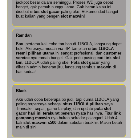
jackpot besar dalam seminggu. Proses WD juga cepat
banget, gak pernah nunggu lama. Gak heran kalau ini
disebut
situs slot gacor
paling oke. Rekomended banget
buat kalian yang pengen
slot maxwin
!
Ramdan
Baru pertama kali coba taruhan di 11BOLA, langsung dapet
hoki. Aksesnya mudah via HP, tampilan
situs 11BOLA
resmi pilihan utama
ini sangat profesional, dan
customer
service
-nya ramah banget. Gak perlu pusing cari
link slot
lain, 11BOLA udah paling oke.
Pola slot gacor
yang
dikasih admin beneran jitu, langsung tembus
maxwin
di
hari kedua!
Black
Aku udah coba beberapa bo judi, tapi cuma 11BOLA yang
paling terpercaya sebagai
situs 11BOLA pilihan
saya.
Transaksi cepat, game fairplay, dan update
pola slot
gacor hari ini terakurat
beneran nyata hasilnya. Fitur
link
gampang maxwin
-nya bukan sekadar pajangan! Udah 4
kali
slot maxwin x500
dalam sebulan terakhir. Makin betah
main di sini.