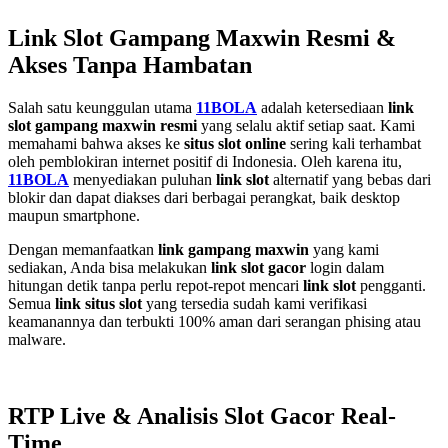
Link Slot Gampang Maxwin Resmi &
Akses Tanpa Hambatan
Salah satu keunggulan utama
11BOLA
adalah ketersediaan
link
slot gampang maxwin resmi
yang selalu aktif setiap saat. Kami
memahami bahwa akses ke
situs slot online
sering kali terhambat
oleh pemblokiran internet positif di Indonesia. Oleh karena itu,
11BOLA
menyediakan puluhan
link slot
alternatif yang bebas dari
blokir dan dapat diakses dari berbagai perangkat, baik desktop
maupun smartphone.
Dengan memanfaatkan
link gampang maxwin
yang kami
sediakan, Anda bisa melakukan
link slot gacor
login dalam
hitungan detik tanpa perlu repot-repot mencari
link slot
pengganti.
Semua
link situs slot
yang tersedia sudah kami verifikasi
keamanannya dan terbukti 100% aman dari serangan phising atau
malware.
RTP Live & Analisis Slot Gacor Real-
Time