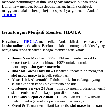
mencoba peruntungan di
link slot gacor maxwin
pilihan Anda.
Bonus new member, bonus deposit harian, hingga cashback
mingguan adalah beberapa kejutan spesial yang menanti Anda di
11BOLA
.
Keuntungan Menjadi Member 11BOLA
Bergabung di
11BOLA
memberikan Anda lebih dari sekadar akses
ke
slot online
berkualitas. Berikut adalah keuntungan eksklusif yang
hanya bisa Anda dapatkan sebagai member setia kami:
Bonus New Member 100%
– Nikmati tambahan saldo
deposit pertama Anda hingga 100% untuk memulai
petualangan
slot gacor maxwin
.
Info Slot Gacor Hari Ini
– Dapatkan update rutin mengenai
slot gacor maxwin
terbaik setiap hari.
Akses Link Alternatif
– Puluhan
link slot
cadangan yang
selalu aktif dan bebas blokir internet positif.
Customer Service 24 Jam
– Tim dukungan profesional yang
siap membantu Anda kapan pun dibutuhkan.
Transaksi Cepat & Aman
– Deposit dan withdraw instan
melalui berbagai metode pembayaran terpercaya.
Event & Turnamen
– Ikuti kompetisi
slot maxwin
dengan