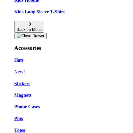
Kids Hoodie
Kids Long Sleeve T-Shirt
Back To Menu
Accessories
Hats
New!
Stickers
Magnets
Phone Cases
Pins
Totes