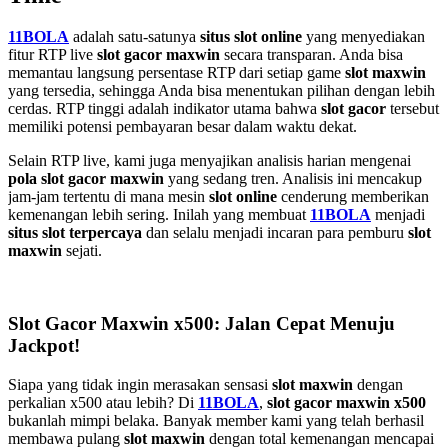
11BOLA
adalah satu-satunya
situs slot online
yang menyediakan
fitur RTP live
slot gacor maxwin
secara transparan. Anda bisa
memantau langsung persentase RTP dari setiap game
slot maxwin
yang tersedia, sehingga Anda bisa menentukan pilihan dengan lebih
cerdas. RTP tinggi adalah indikator utama bahwa
slot gacor
tersebut
memiliki potensi pembayaran besar dalam waktu dekat.
Selain RTP live, kami juga menyajikan analisis harian mengenai
pola slot gacor maxwin
yang sedang tren. Analisis ini mencakup
jam-jam tertentu di mana mesin
slot online
cenderung memberikan
kemenangan lebih sering. Inilah yang membuat
11BOLA
menjadi
situs slot terpercaya
dan selalu menjadi incaran para pemburu
slot
maxwin
sejati.
Slot Gacor Maxwin x500: Jalan Cepat Menuju
Jackpot!
Siapa yang tidak ingin merasakan sensasi
slot maxwin
dengan
perkalian x500 atau lebih? Di
11BOLA
,
slot gacor maxwin x500
bukanlah mimpi belaka. Banyak member kami yang telah berhasil
membawa pulang
slot maxwin
dengan total kemenangan mencapai