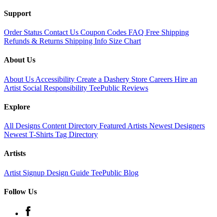
Support
Order Status
Contact Us
Coupon Codes
FAQ
Free Shipping
Refunds & Returns
Shipping Info
Size Chart
About Us
About Us
Accessibility
Create a Dashery Store
Careers
Hire an
Artist
Social Responsibility
TeePublic Reviews
Explore
All Designs
Content Directory
Featured Artists
Newest Designers
Newest T-Shirts
Tag Directory
Artists
Artist Signup
Design Guide
TeePublic Blog
Follow Us