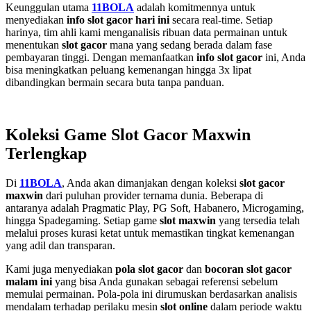
Keunggulan utama
11BOLA
adalah komitmennya untuk
menyediakan
info slot gacor hari ini
secara real-time. Setiap
harinya, tim ahli kami menganalisis ribuan data permainan untuk
menentukan
slot gacor
mana yang sedang berada dalam fase
pembayaran tinggi. Dengan memanfaatkan
info slot gacor
ini, Anda
bisa meningkatkan peluang kemenangan hingga 3x lipat
dibandingkan bermain secara buta tanpa panduan.
Koleksi Game Slot Gacor Maxwin
Terlengkap
Di
11BOLA
, Anda akan dimanjakan dengan koleksi
slot gacor
maxwin
dari puluhan provider ternama dunia. Beberapa di
antaranya adalah Pragmatic Play, PG Soft, Habanero, Microgaming,
hingga Spadegaming. Setiap game
slot maxwin
yang tersedia telah
melalui proses kurasi ketat untuk memastikan tingkat kemenangan
yang adil dan transparan.
Kami juga menyediakan
pola slot gacor
dan
bocoran slot gacor
malam ini
yang bisa Anda gunakan sebagai referensi sebelum
memulai permainan. Pola-pola ini dirumuskan berdasarkan analisis
mendalam terhadap perilaku mesin
slot online
dalam periode waktu