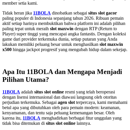
member setia kami.
Tidak heran jika
11BOLA
dinobatkan sebagai
situs slot gacor
paling populer di Indonesia sepanjang tahun 2026. Ribuan pemain
aktif setiap harinya membuktikan bahwa platform ini adalah pilihan
paling tepat untuk meraih
slot maxwin
dengan RTP (Return to
Player) super tinggi yang mencapai angka fantastis. Dengan koleksi
game dari provider terkemuka dunia, setiap putaran yang Anda
lakukan memiliki peluang besar untuk menghasilkan
slot maxwin
x500
hingga jackpot progresif yang mengubah hidup dalam sekejap.
Apa Itu 11BOLA dan Mengapa Menjadi
Pilihan Utama?
11BOLA
adalah
situs slot online
resmi yang telah beroperasi
dengan lisensi internasional dan diawasi langsung oleh otoritas
perjudian terkemuka. Sebagai
agen slot
terpercaya, kami memahami
betul apa yang dibutuhkan oleh para pemain modern: keamanan,
kenyamanan, dan tentu saja peluang kemenangan besar. Oleh
karena itu,
11BOLA
menghadirkan berbagai fitur unggulan yang
tidak bisa ditemukan di
situs slot online
lainnya.