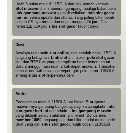
Udah 6 bulan main di 11BOLA dan gak pernah kecewa.
Slot maxwin
di sini beneran gampang, apalagi kalau pake
link gampang maxwin
yang disediakan.
Info slot gacor
hari ini
selalu update dan akurat. Yang paling bikin betah
adalah CS-nya ramah dan cepat tanggap 24 jam. Gak
heran 11BOLA jadi
situs slot gacor
favorit saya.
Dewi
Awalnya ragu main
slot online
, tapi setelah coba 11BOLA
langsung ketagihan.
Link slot
anti blokir,
pola slot gacor
jitu, dan
RTP live
yang ditampilkan bener-bener sesuai.
Baru 2 minggu main udah 2 kali dapet
maxwin
. Transaksi
deposit dan withdraw juga cepat, gak pake lama. 11BOLA
emang
situs slot terpercaya
deh!
Andre
Pengalaman main di 11BOLA luar biasa!
Slot gacor
maxwin
nya gampang banget, apalagi kalau ngikutin
info
slot gacor hari ini
dari admin.
Link gampang maxwin
yang dikasih selalu stabil dan anti lemot. Bonus
new
member 100%
langsung cair dan bikin modal makin gede.
Buat yang cari
situs slot gacor
, wajib cobain 11BOLA!