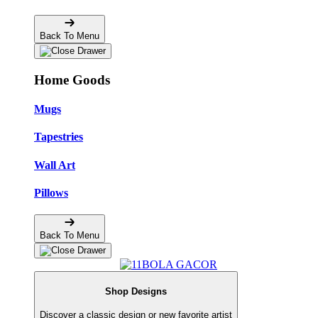
Back To Menu
Home Goods
Mugs
Tapestries
Wall Art
Pillows
Back To Menu
Shop Designs
Discover a classic design or new favorite artist