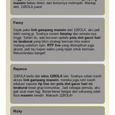
maxwin
bebas blokir, dan bonusnya melimpah. Mantap
deh, 11BOLA juara!
Fanny
Sejak pake
link gampang maxwin
dari 11BOLA, aku jadi
lebih sering jp. Soalnya sistem
fairplay
dan winrate-nya
tinggi. Selain itu, ada bocoran update
pola slot gacor hari
ini terakurat
yang bikin strategi bermain kita makin
matang sebelum spin.
RTP live
yang ditampilkan juga
akurat, jadi tau kapan waktu yang tepat untuk bermain.
Rekomendasi banget!
Rayanza
11BOLA beda dari
situs 11BOLA
lain. Soalnya selain kasih
akses
link gampang maxwin
, mereka juga rutin kasih
edukasi seputar
rtp live
dan
pola slot gacor hari ini
terakurat
lewat grup komunitas. Jadi sebagai pemula, aku
gak asal main lagi. Bener-bener belajar dan sekarang udah
bisa
maxwin
sendiri. Makasih 11BOLA!
Rizky