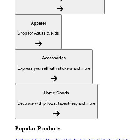
Apparel
Shop for Adults & Kids
Accessories
Express yourself with stickers and more
Home Goods
Decorate with pillows, tapestries, and more
Popular Products