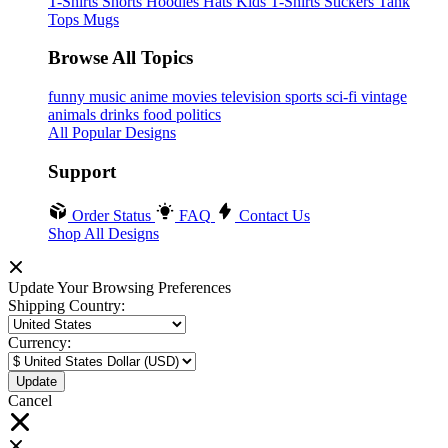
T-Shirts
Shorts
Hoodies
Hats
Kids T-Shirts
Stickers
Tank
Tops
Mugs
Browse All Topics
funny
music
anime
movies
television
sports
sci-fi
vintage
animals
drinks
food
politics
All Popular Designs
Support
Order Status
FAQ
Contact Us
Shop All Designs
Update Your Browsing Preferences
Shipping Country:
Currency:
Cancel