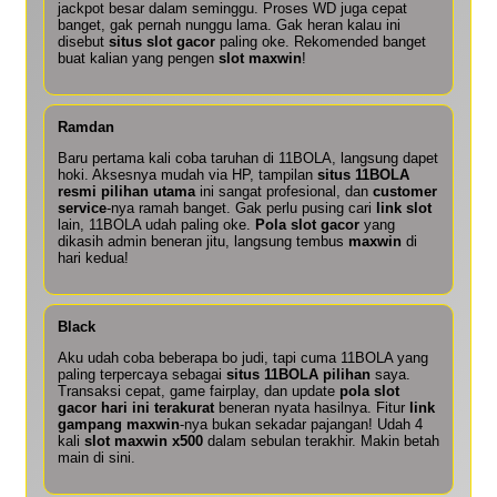
jackpot besar dalam seminggu. Proses WD juga cepat
banget, gak pernah nunggu lama. Gak heran kalau ini
disebut
situs slot gacor
paling oke. Rekomended banget
buat kalian yang pengen
slot maxwin
!
Ramdan
Baru pertama kali coba taruhan di 11BOLA, langsung dapet
hoki. Aksesnya mudah via HP, tampilan
situs 11BOLA
resmi pilihan utama
ini sangat profesional, dan
customer
service
-nya ramah banget. Gak perlu pusing cari
link slot
lain, 11BOLA udah paling oke.
Pola slot gacor
yang
dikasih admin beneran jitu, langsung tembus
maxwin
di
hari kedua!
Black
Aku udah coba beberapa bo judi, tapi cuma 11BOLA yang
paling terpercaya sebagai
situs 11BOLA pilihan
saya.
Transaksi cepat, game fairplay, dan update
pola slot
gacor hari ini terakurat
beneran nyata hasilnya. Fitur
link
gampang maxwin
-nya bukan sekadar pajangan! Udah 4
kali
slot maxwin x500
dalam sebulan terakhir. Makin betah
main di sini.