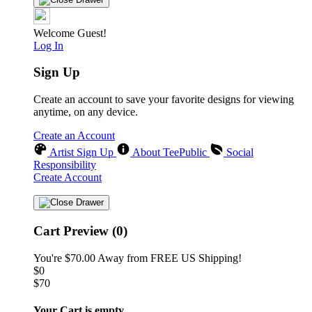
Welcome Guest!
Log In
Sign Up
Create an account to save your favorite designs for viewing
anytime, on any device.
Create an Account
Artist Sign Up
About TeePublic
Social
Responsibility
Create Account
Cart Preview (0)
You're
$70.00
Away from
FREE US Shipping!
$0
$70
Your Cart is empty...