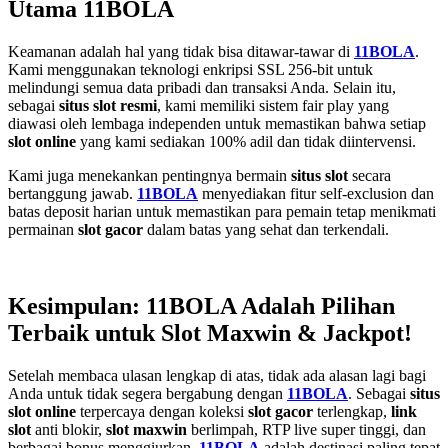
Utama 11BOLA
Keamanan adalah hal yang tidak bisa ditawar-tawar di
11BOLA
.
Kami menggunakan teknologi enkripsi SSL 256-bit untuk
melindungi semua data pribadi dan transaksi Anda. Selain itu,
sebagai
situs slot resmi
, kami memiliki sistem fair play yang
diawasi oleh lembaga independen untuk memastikan bahwa setiap
slot online
yang kami sediakan 100% adil dan tidak diintervensi.
Kami juga menekankan pentingnya bermain
situs slot
secara
bertanggung jawab.
11BOLA
menyediakan fitur self-exclusion dan
batas deposit harian untuk memastikan para pemain tetap menikmati
permainan
slot gacor
dalam batas yang sehat dan terkendali.
Kesimpulan: 11BOLA Adalah Pilihan
Terbaik untuk Slot Maxwin & Jackpot!
Setelah membaca ulasan lengkap di atas, tidak ada alasan lagi bagi
Anda untuk tidak segera bergabung dengan
11BOLA
. Sebagai
situs
slot online
terpercaya dengan koleksi
slot gacor
terlengkap,
link
slot
anti blokir,
slot maxwin
berlimpah, RTP live super tinggi, dan
berbagai bonus menggiurkan,
11BOLA
adalah destinasi paling tepat