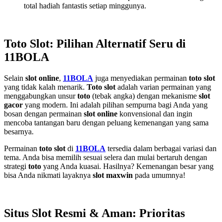
total hadiah fantastis setiap minggunya.
Toto Slot: Pilihan Alternatif Seru di
11BOLA
Selain
slot online
,
11BOLA
juga menyediakan permainan
toto slot
yang tidak kalah menarik.
Toto slot
adalah varian permainan yang
menggabungkan unsur
toto
(tebak angka) dengan mekanisme
slot
gacor
yang modern. Ini adalah pilihan sempurna bagi Anda yang
bosan dengan permainan
slot online
konvensional dan ingin
mencoba tantangan baru dengan peluang kemenangan yang sama
besarnya.
Permainan
toto slot
di
11BOLA
tersedia dalam berbagai variasi dan
tema. Anda bisa memilih sesuai selera dan mulai bertaruh dengan
strategi
toto
yang Anda kuasai. Hasilnya? Kemenangan besar yang
bisa Anda nikmati layaknya
slot maxwin
pada umumnya!
Situs Slot Resmi & Aman: Prioritas