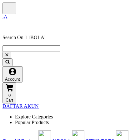
Search On '11BOLA'
Account
0
Cart
DAFTAR AKUN
Explore Categories
Popular Products