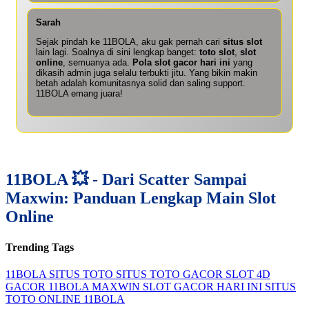
Sarah
Sejak pindah ke 11BOLA, aku gak pernah cari
situs slot
lain lagi. Soalnya di sini lengkap banget:
toto slot
,
slot
online
, semuanya ada.
Pola slot gacor hari ini
yang
dikasih admin juga selalu terbukti jitu. Yang bikin makin
betah adalah komunitasnya solid dan saling support.
11BOLA emang juara!
11BOLA 💥 - Dari Scatter Sampai
Maxwin: Panduan Lengkap Main Slot
Online
Trending Tags
11BOLA
SITUS TOTO
SITUS TOTO GACOR
SLOT 4D
GACOR
11BOLA MAXWIN
SLOT GACOR HARI INI
SITUS
TOTO ONLINE
11BOLA