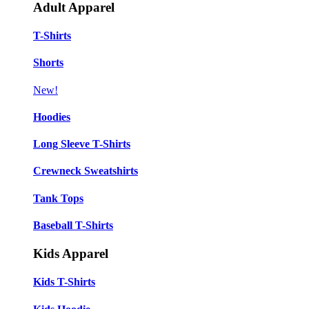
Adult Apparel
T-Shirts
Shorts
New!
Hoodies
Long Sleeve T-Shirts
Crewneck Sweatshirts
Tank Tops
Baseball T-Shirts
Kids Apparel
Kids T-Shirts