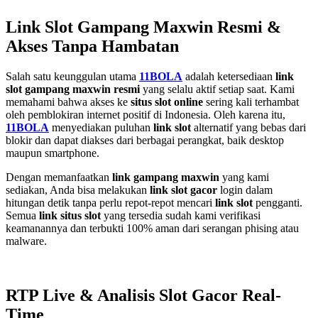
Link Slot Gampang Maxwin Resmi &
Akses Tanpa Hambatan
Salah satu keunggulan utama
11BOLA
adalah ketersediaan
link
slot gampang maxwin resmi
yang selalu aktif setiap saat. Kami
memahami bahwa akses ke
situs slot online
sering kali terhambat
oleh pemblokiran internet positif di Indonesia. Oleh karena itu,
11BOLA
menyediakan puluhan
link slot
alternatif yang bebas dari
blokir dan dapat diakses dari berbagai perangkat, baik desktop
maupun smartphone.
Dengan memanfaatkan
link gampang maxwin
yang kami
sediakan, Anda bisa melakukan
link slot gacor
login dalam
hitungan detik tanpa perlu repot-repot mencari
link slot
pengganti.
Semua
link situs slot
yang tersedia sudah kami verifikasi
keamanannya dan terbukti 100% aman dari serangan phising atau
malware.
RTP Live & Analisis Slot Gacor Real-
Time