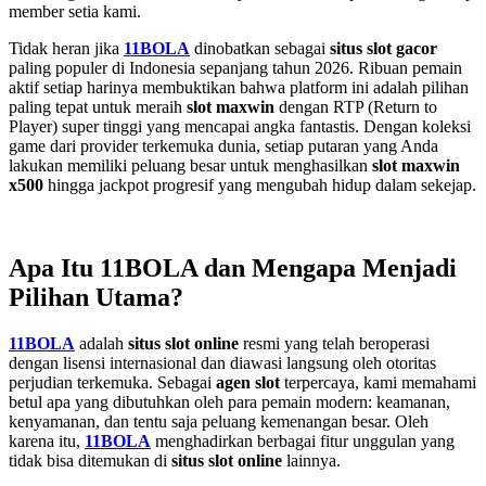
member setia kami.
Tidak heran jika
11BOLA
dinobatkan sebagai
situs slot gacor
paling populer di Indonesia sepanjang tahun 2026. Ribuan pemain
aktif setiap harinya membuktikan bahwa platform ini adalah pilihan
paling tepat untuk meraih
slot maxwin
dengan RTP (Return to
Player) super tinggi yang mencapai angka fantastis. Dengan koleksi
game dari provider terkemuka dunia, setiap putaran yang Anda
lakukan memiliki peluang besar untuk menghasilkan
slot maxwin
x500
hingga jackpot progresif yang mengubah hidup dalam sekejap.
Apa Itu 11BOLA dan Mengapa Menjadi
Pilihan Utama?
11BOLA
adalah
situs slot online
resmi yang telah beroperasi
dengan lisensi internasional dan diawasi langsung oleh otoritas
perjudian terkemuka. Sebagai
agen slot
terpercaya, kami memahami
betul apa yang dibutuhkan oleh para pemain modern: keamanan,
kenyamanan, dan tentu saja peluang kemenangan besar. Oleh
karena itu,
11BOLA
menghadirkan berbagai fitur unggulan yang
tidak bisa ditemukan di
situs slot online
lainnya.