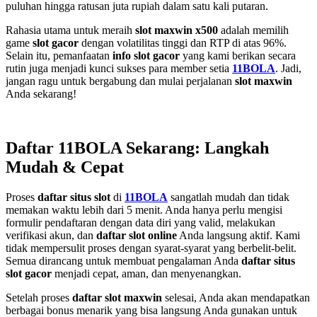
puluhan hingga ratusan juta rupiah dalam satu kali putaran.
Rahasia utama untuk meraih
slot maxwin x500
adalah memilih
game
slot gacor
dengan volatilitas tinggi dan RTP di atas 96%.
Selain itu, pemanfaatan
info slot gacor
yang kami berikan secara
rutin juga menjadi kunci sukses para member setia
11BOLA
. Jadi,
jangan ragu untuk bergabung dan mulai perjalanan
slot maxwin
Anda sekarang!
Daftar 11BOLA Sekarang: Langkah
Mudah & Cepat
Proses
daftar situs slot
di
11BOLA
sangatlah mudah dan tidak
memakan waktu lebih dari 5 menit. Anda hanya perlu mengisi
formulir pendaftaran dengan data diri yang valid, melakukan
verifikasi akun, dan
daftar slot online
Anda langsung aktif. Kami
tidak mempersulit proses dengan syarat-syarat yang berbelit-belit.
Semua dirancang untuk membuat pengalaman Anda
daftar situs
slot gacor
menjadi cepat, aman, dan menyenangkan.
Setelah proses
daftar slot maxwin
selesai, Anda akan mendapatkan
berbagai bonus menarik yang bisa langsung Anda gunakan untuk