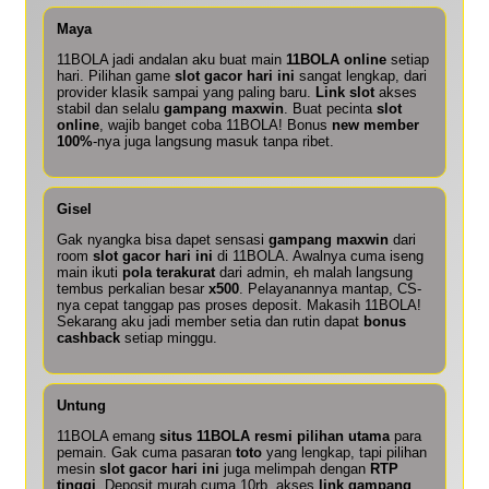
Maya
11BOLA jadi andalan aku buat main
11BOLA online
setiap
hari. Pilihan game
slot gacor hari ini
sangat lengkap, dari
provider klasik sampai yang paling baru.
Link slot
akses
stabil dan selalu
gampang maxwin
. Buat pecinta
slot
online
, wajib banget coba 11BOLA! Bonus
new member
100%
-nya juga langsung masuk tanpa ribet.
Gisel
Gak nyangka bisa dapet sensasi
gampang maxwin
dari
room
slot gacor hari ini
di 11BOLA. Awalnya cuma iseng
main ikuti
pola terakurat
dari admin, eh malah langsung
tembus perkalian besar
x500
. Pelayanannya mantap, CS-
nya cepat tanggap pas proses deposit. Makasih 11BOLA!
Sekarang aku jadi member setia dan rutin dapat
bonus
cashback
setiap minggu.
Untung
11BOLA emang
situs 11BOLA resmi pilihan utama
para
pemain. Gak cuma pasaran
toto
yang lengkap, tapi pilihan
mesin
slot gacor hari ini
juga melimpah dengan
RTP
tinggi
. Deposit murah cuma 10rb, akses
link gampang