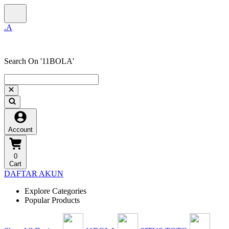
Search On '11BOLA'
Account
0
Cart
DAFTAR AKUN
Explore Categories
Popular Products