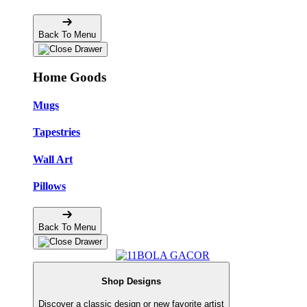
Back To Menu
Home Goods
Mugs
Tapestries
Wall Art
Pillows
Back To Menu
Shop Designs
Discover a classic design or new favorite artist