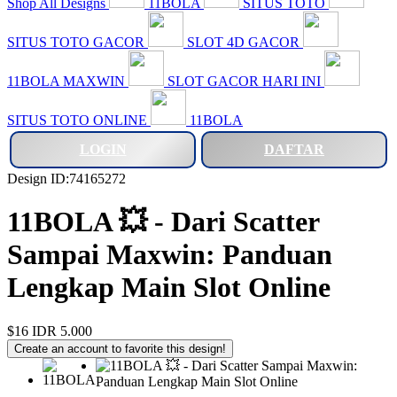
Shop All Designs
11BOLA
SITUS TOTO
SITUS TOTO GACOR
SLOT 4D GACOR
11BOLA MAXWIN
SLOT GACOR HARI INI
SITUS TOTO ONLINE
11BOLA
LOGIN
DAFTAR
Design ID:74165272
11BOLA 💥 - Dari Scatter
Sampai Maxwin: Panduan
Lengkap Main Slot Online
$16
IDR 5.000
Create an account to favorite this design!