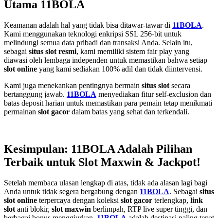
Utama 11BOLA
Keamanan adalah hal yang tidak bisa ditawar-tawar di
11BOLA
.
Kami menggunakan teknologi enkripsi SSL 256-bit untuk
melindungi semua data pribadi dan transaksi Anda. Selain itu,
sebagai
situs slot resmi
, kami memiliki sistem fair play yang
diawasi oleh lembaga independen untuk memastikan bahwa setiap
slot online
yang kami sediakan 100% adil dan tidak diintervensi.
Kami juga menekankan pentingnya bermain
situs slot
secara
bertanggung jawab.
11BOLA
menyediakan fitur self-exclusion dan
batas deposit harian untuk memastikan para pemain tetap menikmati
permainan
slot gacor
dalam batas yang sehat dan terkendali.
Kesimpulan: 11BOLA Adalah Pilihan
Terbaik untuk Slot Maxwin & Jackpot!
Setelah membaca ulasan lengkap di atas, tidak ada alasan lagi bagi
Anda untuk tidak segera bergabung dengan
11BOLA
. Sebagai
situs
slot online
terpercaya dengan koleksi
slot gacor
terlengkap,
link
slot
anti blokir,
slot maxwin
berlimpah, RTP live super tinggi, dan
berbagai bonus menggiurkan,
11BOLA
adalah destinasi paling tepat