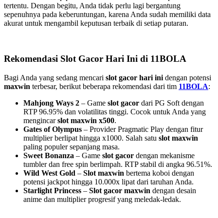
tertentu. Dengan begitu, Anda tidak perlu lagi bergantung
sepenuhnya pada keberuntungan, karena Anda sudah memiliki data
akurat untuk mengambil keputusan terbaik di setiap putaran.
Rekomendasi Slot Gacor Hari Ini di 11BOLA
Bagi Anda yang sedang mencari
slot gacor hari ini
dengan potensi
maxwin
terbesar, berikut beberapa rekomendasi dari tim
11BOLA
:
Mahjong Ways 2
– Game
slot gacor
dari PG Soft dengan
RTP 96.95% dan volatilitas tinggi. Cocok untuk Anda yang
mengincar
slot maxwin x500
.
Gates of Olympus
– Provider Pragmatic Play dengan fitur
multiplier berlipat hingga x1000. Salah satu
slot maxwin
paling populer sepanjang masa.
Sweet Bonanza
– Game
slot gacor
dengan mekanisme
tumbler dan free spin berlimpah. RTP stabil di angka 96.51%.
Wild West Gold
–
Slot maxwin
bertema koboi dengan
potensi jackpot hingga 10.000x lipat dari taruhan Anda.
Starlight Princess
–
Slot gacor maxwin
dengan desain
anime dan multiplier progresif yang meledak-ledak.