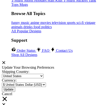
T-Shirts
Shorts
Hoodies
Hats
Kids T-Shirts
Stickers
Tank
Tops
Mugs
Browse All Topics
funny
music
anime
movies
television
sports
sci-fi
vintage
animals
drinks
food
politics
All Popular Designs
Support
Order Status
FAQ
Contact Us
Shop All Designs
Update Your Browsing Preferences
Shipping Country:
Currency:
Cancel