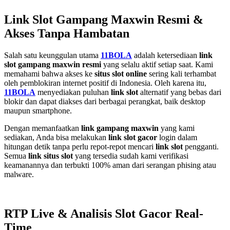
Link Slot Gampang Maxwin Resmi &
Akses Tanpa Hambatan
Salah satu keunggulan utama
11BOLA
adalah ketersediaan
link
slot gampang maxwin resmi
yang selalu aktif setiap saat. Kami
memahami bahwa akses ke
situs slot online
sering kali terhambat
oleh pemblokiran internet positif di Indonesia. Oleh karena itu,
11BOLA
menyediakan puluhan
link slot
alternatif yang bebas dari
blokir dan dapat diakses dari berbagai perangkat, baik desktop
maupun smartphone.
Dengan memanfaatkan
link gampang maxwin
yang kami
sediakan, Anda bisa melakukan
link slot gacor
login dalam
hitungan detik tanpa perlu repot-repot mencari
link slot
pengganti.
Semua
link situs slot
yang tersedia sudah kami verifikasi
keamanannya dan terbukti 100% aman dari serangan phising atau
malware.
RTP Live & Analisis Slot Gacor Real-
Time