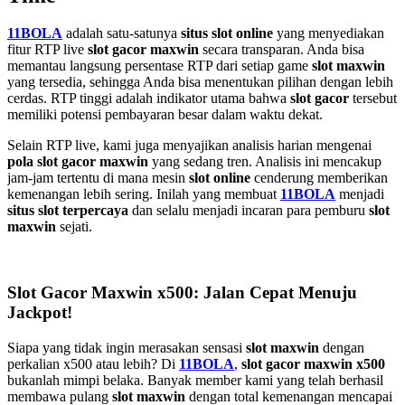
11BOLA
adalah satu-satunya
situs slot online
yang menyediakan
fitur RTP live
slot gacor maxwin
secara transparan. Anda bisa
memantau langsung persentase RTP dari setiap game
slot maxwin
yang tersedia, sehingga Anda bisa menentukan pilihan dengan lebih
cerdas. RTP tinggi adalah indikator utama bahwa
slot gacor
tersebut
memiliki potensi pembayaran besar dalam waktu dekat.
Selain RTP live, kami juga menyajikan analisis harian mengenai
pola slot gacor maxwin
yang sedang tren. Analisis ini mencakup
jam-jam tertentu di mana mesin
slot online
cenderung memberikan
kemenangan lebih sering. Inilah yang membuat
11BOLA
menjadi
situs slot terpercaya
dan selalu menjadi incaran para pemburu
slot
maxwin
sejati.
Slot Gacor Maxwin x500: Jalan Cepat Menuju
Jackpot!
Siapa yang tidak ingin merasakan sensasi
slot maxwin
dengan
perkalian x500 atau lebih? Di
11BOLA
,
slot gacor maxwin x500
bukanlah mimpi belaka. Banyak member kami yang telah berhasil
membawa pulang
slot maxwin
dengan total kemenangan mencapai