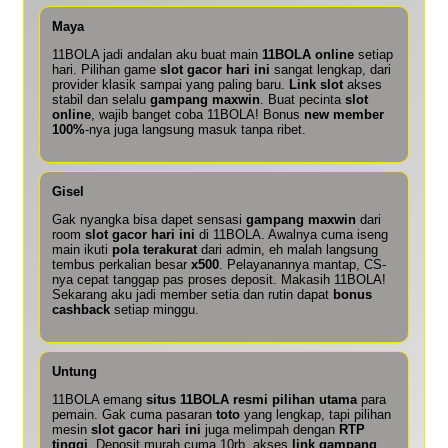
Maya
11BOLA jadi andalan aku buat main
11BOLA online
setiap
hari. Pilihan game
slot gacor hari ini
sangat lengkap, dari
provider klasik sampai yang paling baru.
Link slot
akses
stabil dan selalu
gampang maxwin
. Buat pecinta
slot
online
, wajib banget coba 11BOLA! Bonus
new member
100%
-nya juga langsung masuk tanpa ribet.
Gisel
Gak nyangka bisa dapet sensasi
gampang maxwin
dari
room
slot gacor hari ini
di 11BOLA. Awalnya cuma iseng
main ikuti
pola terakurat
dari admin, eh malah langsung
tembus perkalian besar
x500
. Pelayanannya mantap, CS-
nya cepat tanggap pas proses deposit. Makasih 11BOLA!
Sekarang aku jadi member setia dan rutin dapat
bonus
cashback
setiap minggu.
Untung
11BOLA emang
situs 11BOLA resmi pilihan utama
para
pemain. Gak cuma pasaran
toto
yang lengkap, tapi pilihan
mesin
slot gacor hari ini
juga melimpah dengan
RTP
tinggi
. Deposit murah cuma 10rb, akses
link gampang