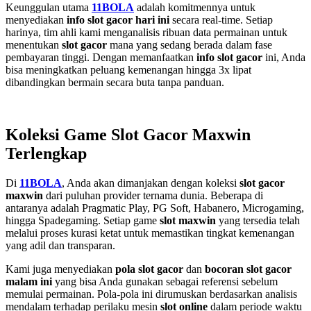
Keunggulan utama
11BOLA
adalah komitmennya untuk
menyediakan
info slot gacor hari ini
secara real-time. Setiap
harinya, tim ahli kami menganalisis ribuan data permainan untuk
menentukan
slot gacor
mana yang sedang berada dalam fase
pembayaran tinggi. Dengan memanfaatkan
info slot gacor
ini, Anda
bisa meningkatkan peluang kemenangan hingga 3x lipat
dibandingkan bermain secara buta tanpa panduan.
Koleksi Game Slot Gacor Maxwin
Terlengkap
Di
11BOLA
, Anda akan dimanjakan dengan koleksi
slot gacor
maxwin
dari puluhan provider ternama dunia. Beberapa di
antaranya adalah Pragmatic Play, PG Soft, Habanero, Microgaming,
hingga Spadegaming. Setiap game
slot maxwin
yang tersedia telah
melalui proses kurasi ketat untuk memastikan tingkat kemenangan
yang adil dan transparan.
Kami juga menyediakan
pola slot gacor
dan
bocoran slot gacor
malam ini
yang bisa Anda gunakan sebagai referensi sebelum
memulai permainan. Pola-pola ini dirumuskan berdasarkan analisis
mendalam terhadap perilaku mesin
slot online
dalam periode waktu