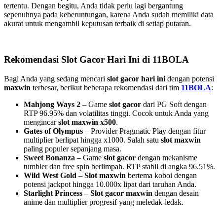
tertentu. Dengan begitu, Anda tidak perlu lagi bergantung
sepenuhnya pada keberuntungan, karena Anda sudah memiliki data
akurat untuk mengambil keputusan terbaik di setiap putaran.
Rekomendasi Slot Gacor Hari Ini di 11BOLA
Bagi Anda yang sedang mencari
slot gacor hari ini
dengan potensi
maxwin
terbesar, berikut beberapa rekomendasi dari tim
11BOLA
:
Mahjong Ways 2
– Game
slot gacor
dari PG Soft dengan
RTP 96.95% dan volatilitas tinggi. Cocok untuk Anda yang
mengincar
slot maxwin x500
.
Gates of Olympus
– Provider Pragmatic Play dengan fitur
multiplier berlipat hingga x1000. Salah satu
slot maxwin
paling populer sepanjang masa.
Sweet Bonanza
– Game
slot gacor
dengan mekanisme
tumbler dan free spin berlimpah. RTP stabil di angka 96.51%.
Wild West Gold
–
Slot maxwin
bertema koboi dengan
potensi jackpot hingga 10.000x lipat dari taruhan Anda.
Starlight Princess
–
Slot gacor maxwin
dengan desain
anime dan multiplier progresif yang meledak-ledak.