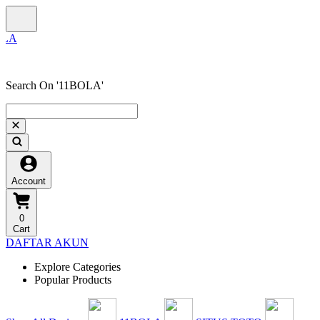
Search On '11BOLA'
Account
0
Cart
DAFTAR AKUN
Explore Categories
Popular Products