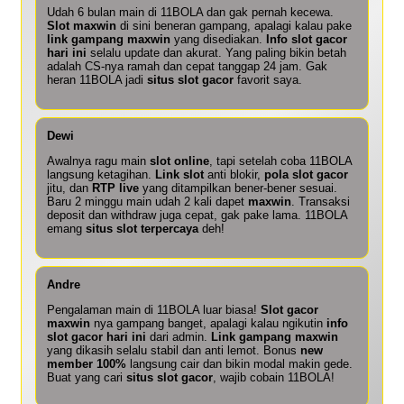
Udah 6 bulan main di 11BOLA dan gak pernah kecewa.
Slot maxwin
di sini beneran gampang, apalagi kalau pake
link gampang maxwin
yang disediakan.
Info slot gacor
hari ini
selalu update dan akurat. Yang paling bikin betah
adalah CS-nya ramah dan cepat tanggap 24 jam. Gak
heran 11BOLA jadi
situs slot gacor
favorit saya.
Dewi
Awalnya ragu main
slot online
, tapi setelah coba 11BOLA
langsung ketagihan.
Link slot
anti blokir,
pola slot gacor
jitu, dan
RTP live
yang ditampilkan bener-bener sesuai.
Baru 2 minggu main udah 2 kali dapet
maxwin
. Transaksi
deposit dan withdraw juga cepat, gak pake lama. 11BOLA
emang
situs slot terpercaya
deh!
Andre
Pengalaman main di 11BOLA luar biasa!
Slot gacor
maxwin
nya gampang banget, apalagi kalau ngikutin
info
slot gacor hari ini
dari admin.
Link gampang maxwin
yang dikasih selalu stabil dan anti lemot. Bonus
new
member 100%
langsung cair dan bikin modal makin gede.
Buat yang cari
situs slot gacor
, wajib cobain 11BOLA!