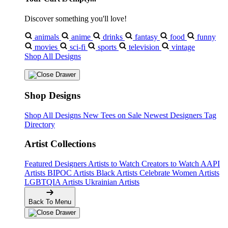
Discover something you'll love!
animals
anime
drinks
fantasy
food
funny
movies
sci-fi
sports
television
vintage
Shop All Designs
Shop Designs
Shop All Designs
New Tees on Sale
Newest Designers
Tag
Directory
Artist Collections
Featured Designers
Artists to Watch
Creators to Watch
AAPI
Artists
BIPOC Artists
Black Artists
Celebrate Women Artists
LGBTQIA Artists
Ukrainian Artists
Back To Menu