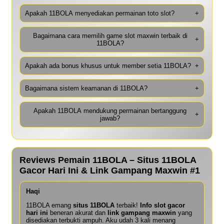
Apakah 11BOLA menyediakan permainan toto slot?
+
Bagaimana cara memilih game slot maxwin terbaik di
+
11BOLA?
Apakah ada bonus khusus untuk member setia 11BOLA?
+
Bagaimana sistem keamanan di 11BOLA?
+
Apakah 11BOLA mendukung permainan bertanggung
+
jawab?
Reviews Pemain 11BOLA – Situs 11BOLA
Gacor Hari Ini & Link Gampang Maxwin #1
Haqi
11BOLA emang
situs 11BOLA
terbaik!
Info slot gacor
hari ini
beneran akurat dan
link gampang maxwin
yang
disediakan terbukti ampuh. Aku udah 3 kali menang