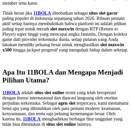
member setia kami.
Tidak heran jika
11BOLA
dinobatkan sebagai
situs slot gacor
paling populer di Indonesia sepanjang tahun 2026. Ribuan pemain
aktif setiap harinya membuktikan bahwa platform ini adalah pilihan
paling tepat untuk meraih
slot maxwin
dengan RTP (Return to
Player) super tinggi yang mencapai angka fantastis. Dengan koleksi
game dari provider terkemuka dunia, setiap putaran yang Anda
lakukan memiliki peluang besar untuk menghasilkan
slot maxwin
x500
hingga jackpot progresif yang mengubah hidup dalam sekejap.
Apa Itu 11BOLA dan Mengapa Menjadi
Pilihan Utama?
11BOLA
adalah
situs slot online
resmi yang telah beroperasi
dengan lisensi internasional dan diawasi langsung oleh otoritas
perjudian terkemuka. Sebagai
agen slot
terpercaya, kami memahami
betul apa yang dibutuhkan oleh para pemain modern: keamanan,
kenyamanan, dan tentu saja peluang kemenangan besar. Oleh
karena itu,
11BOLA
menghadirkan berbagai fitur unggulan yang
tidak bisa ditemukan di
situs slot online
lainnya.