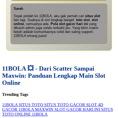
Sarah
Sejak pindah ke 11BOLA, aku gak pernah cari
situs slot
lain lagi. Soalnya di sini lengkap banget:
toto slot
,
slot
online
, semuanya ada.
Pola slot gacor hari ini
yang
dikasih admin juga selalu terbukti jitu. Yang bikin makin
betah adalah komunitasnya solid dan saling support.
11BOLA emang juara!
11BOLA 💥 - Dari Scatter Sampai
Maxwin: Panduan Lengkap Main Slot
Online
Trending Tags
11BOLA
SITUS TOTO
SITUS TOTO GACOR
SLOT 4D
GACOR
11BOLA MAXWIN
SLOT GACOR HARI INI
SITUS
TOTO ONLINE
11BOLA