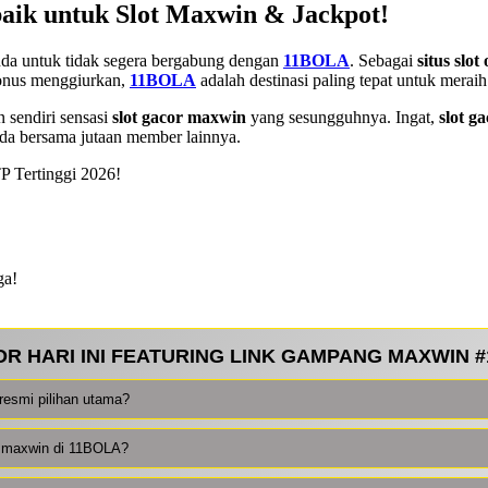
aik untuk Slot Maxwin & Jackpot!
Anda untuk tidak segera bergabung dengan
11BOLA
. Sebagai
situs slot
bonus menggiurkan,
11BOLA
adalah destinasi paling tepat untuk mera
 sendiri sensasi
slot gacor maxwin
yang sesungguhnya. Ingat,
slot ga
a bersama jutaan member lainnya.
 Tertinggi 2026!
ga!
OR HARI INI FEATURING LINK GAMPANG MAXWIN #
resmi pilihan utama?
 maxwin di 11BOLA?