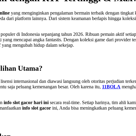
online
yang menginginkan pengalaman bermain terbaik dengan tingkat
 dari platform lainnya. Dari sistem keamanan berlapis hingga kolek
 populer di Indonesia sepanjang tahun 2026. Ribuan pemain aktif setiap
i yang mencapai angka fantastis. Dengan koleksi game dari provider t
if yang mengubah hidup dalam sekejap.
lihan Utama?
lisensi internasional dan diawasi langsung oleh otoritas perjudian ter
tu saja peluang kemenangan besar. Oleh karena itu,
11BOLA
menghad
an
info slot gacor hari ini
secara real-time. Setiap harinya, tim ahli k
emanfaatkan
info slot gacor
ini, Anda bisa meningkatkan peluang kemen