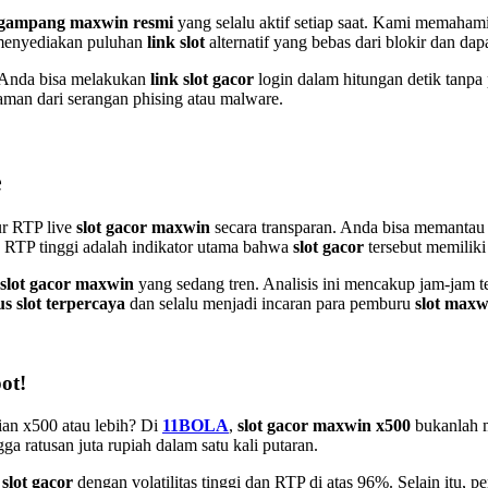
t gampang maxwin resmi
yang selalu aktif setiap saat. Kami memaha
enyediakan puluhan
link slot
alternatif yang bebas dari blokir dan da
 Anda bisa melakukan
link slot gacor
login dalam hitungan detik tanpa 
aman dari serangan phising atau malware.
e
ur RTP live
slot gacor maxwin
secara transparan. Anda bisa memantau
. RTP tinggi adalah indikator utama bahwa
slot gacor
tersebut memiliki
 slot gacor maxwin
yang sedang tren. Analisis ini mencakup jam-jam t
tus slot terpercaya
dan selalu menjadi incaran para pemburu
slot maxw
ot!
an x500 atau lebih? Di
11BOLA
,
slot gacor maxwin x500
bukanlah m
 ratusan juta rupiah dalam satu kali putaran.
e
slot gacor
dengan volatilitas tinggi dan RTP di atas 96%. Selain itu, 