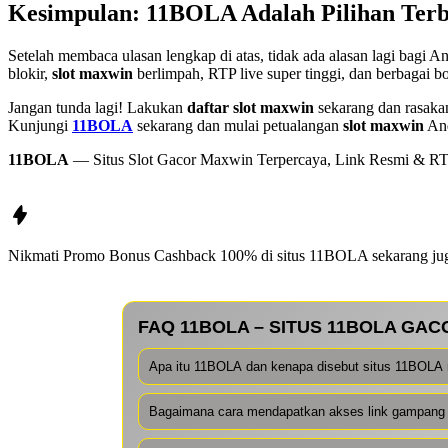
Kesimpulan: 11BOLA Adalah Pilihan Terb
Setelah membaca ulasan lengkap di atas, tidak ada alasan lagi bagi 
blokir,
slot maxwin
berlimpah, RTP live super tinggi, dan berbagai 
Jangan tunda lagi! Lakukan
daftar slot maxwin
sekarang dan rasakan
Kunjungi
11BOLA
sekarang dan mulai petualangan
slot maxwin
And
11BOLA
— Situs Slot Gacor Maxwin Terpercaya, Link Resmi & RTP
Nikmati Promo Bonus Cashback 100% di situs
11BOLA
sekarang ju
FAQ 11BOLA – SITUS 11BOLA GAC
Apa itu 11BOLA dan kenapa disebut situs 11BOLA 
Bagaimana cara mendapatkan akses link gampang