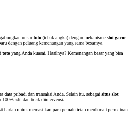
ggabungkan unsur
toto
(tebak angka) dengan mekanisme
slot gacor
baru dengan peluang kemenangan yang sama besarnya.
gi
toto
yang Anda kuasai. Hasilnya? Kemenangan besar yang bisa
data pribadi dan transaksi Anda. Selain itu, sebagai
situs slot
100% adil dan tidak diintervensi.
sit harian untuk memastikan para pemain tetap menikmati permainan