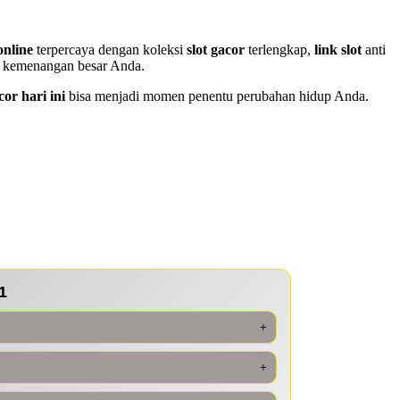
 online
terpercaya dengan koleksi
slot gacor
terlengkap,
link slot
anti
ih kemenangan besar Anda.
cor hari ini
bisa menjadi momen penentu perubahan hidup Anda.
1
+
+