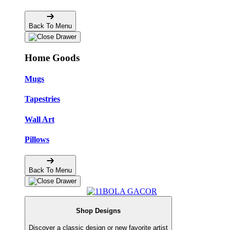
Back To Menu
Home Goods
Mugs
Tapestries
Wall Art
Pillows
Back To Menu
Shop Designs
Discover a classic design or new favorite artist