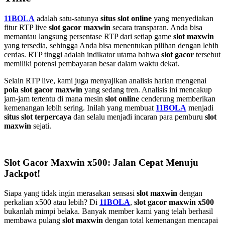
11BOLA
adalah satu-satunya
situs slot online
yang menyediakan
fitur RTP live
slot gacor maxwin
secara transparan. Anda bisa
memantau langsung persentase RTP dari setiap game
slot maxwin
yang tersedia, sehingga Anda bisa menentukan pilihan dengan lebih
cerdas. RTP tinggi adalah indikator utama bahwa
slot gacor
tersebut
memiliki potensi pembayaran besar dalam waktu dekat.
Selain RTP live, kami juga menyajikan analisis harian mengenai
pola slot gacor maxwin
yang sedang tren. Analisis ini mencakup
jam-jam tertentu di mana mesin
slot online
cenderung memberikan
kemenangan lebih sering. Inilah yang membuat
11BOLA
menjadi
situs slot terpercaya
dan selalu menjadi incaran para pemburu
slot
maxwin
sejati.
Slot Gacor Maxwin x500: Jalan Cepat Menuju
Jackpot!
Siapa yang tidak ingin merasakan sensasi
slot maxwin
dengan
perkalian x500 atau lebih? Di
11BOLA
,
slot gacor maxwin x500
bukanlah mimpi belaka. Banyak member kami yang telah berhasil
membawa pulang
slot maxwin
dengan total kemenangan mencapai