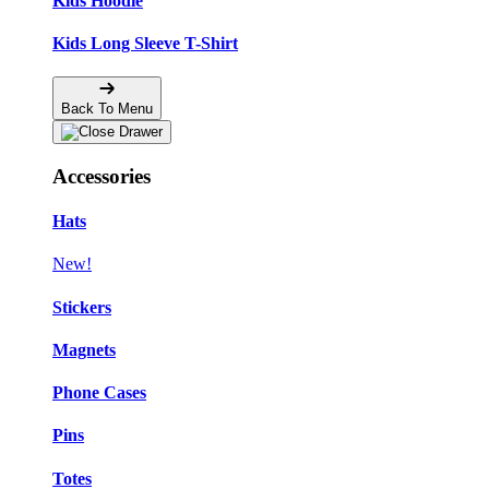
Kids Hoodie
Kids Long Sleeve T-Shirt
Back To Menu
Accessories
Hats
New!
Stickers
Magnets
Phone Cases
Pins
Totes