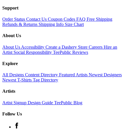
Support
Order Status
Contact Us
Coupon Codes
FAQ
Free Shipping
Refunds & Returns
Shipping Info
Size Chart
About Us
About Us
Accessibility
Create a Dashery Store
Careers
Hire an
Artist
Social Responsibility
TeePublic Reviews
Explore
All Designs
Content Directory
Featured Artists
Newest Designers
Newest T-Shirts
Tag Directory
Artists
Artist Signup
Design Guide
TeePublic Blog
Follow Us