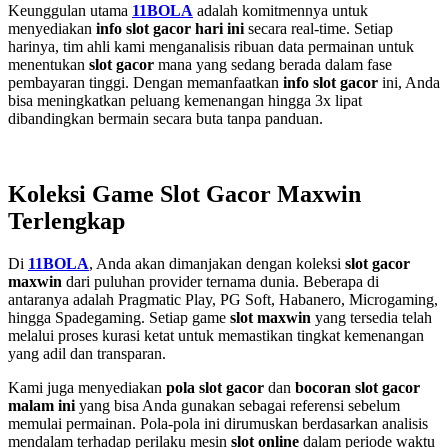
Keunggulan utama
11BOLA
adalah komitmennya untuk
menyediakan
info slot gacor hari ini
secara real-time. Setiap
harinya, tim ahli kami menganalisis ribuan data permainan untuk
menentukan
slot gacor
mana yang sedang berada dalam fase
pembayaran tinggi. Dengan memanfaatkan
info slot gacor
ini, Anda
bisa meningkatkan peluang kemenangan hingga 3x lipat
dibandingkan bermain secara buta tanpa panduan.
Koleksi Game Slot Gacor Maxwin
Terlengkap
Di
11BOLA
, Anda akan dimanjakan dengan koleksi
slot gacor
maxwin
dari puluhan provider ternama dunia. Beberapa di
antaranya adalah Pragmatic Play, PG Soft, Habanero, Microgaming,
hingga Spadegaming. Setiap game
slot maxwin
yang tersedia telah
melalui proses kurasi ketat untuk memastikan tingkat kemenangan
yang adil dan transparan.
Kami juga menyediakan
pola slot gacor
dan
bocoran slot gacor
malam ini
yang bisa Anda gunakan sebagai referensi sebelum
memulai permainan. Pola-pola ini dirumuskan berdasarkan analisis
mendalam terhadap perilaku mesin
slot online
dalam periode waktu