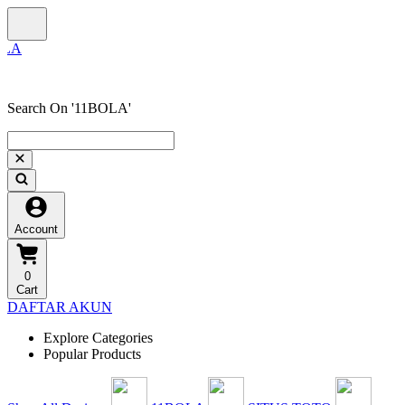
Search On '11BOLA'
Account
0
Cart
DAFTAR AKUN
Explore Categories
Popular Products