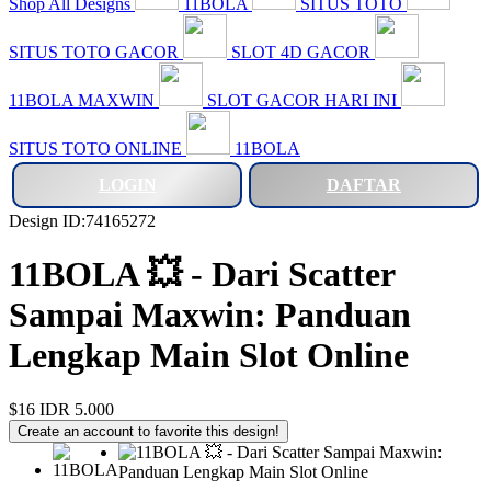
Shop All Designs
11BOLA
SITUS TOTO
SITUS TOTO GACOR
SLOT 4D GACOR
11BOLA MAXWIN
SLOT GACOR HARI INI
SITUS TOTO ONLINE
11BOLA
LOGIN
DAFTAR
Design ID:74165272
11BOLA 💥 - Dari Scatter
Sampai Maxwin: Panduan
Lengkap Main Slot Online
$16
IDR 5.000
Create an account to favorite this design!