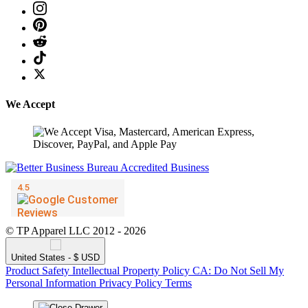
We Accept
© TP Apparel LLC 2012 - 2026
United States - $ USD
Product Safety
Intellectual Property Policy
CA: Do Not Sell My
Personal Information
Privacy Policy
Terms