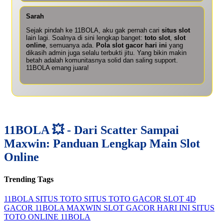
Sarah
Sejak pindah ke 11BOLA, aku gak pernah cari
situs slot
lain lagi. Soalnya di sini lengkap banget:
toto slot
,
slot
online
, semuanya ada.
Pola slot gacor hari ini
yang
dikasih admin juga selalu terbukti jitu. Yang bikin makin
betah adalah komunitasnya solid dan saling support.
11BOLA emang juara!
11BOLA 💥 - Dari Scatter Sampai
Maxwin: Panduan Lengkap Main Slot
Online
Trending Tags
11BOLA
SITUS TOTO
SITUS TOTO GACOR
SLOT 4D
GACOR
11BOLA MAXWIN
SLOT GACOR HARI INI
SITUS
TOTO ONLINE
11BOLA