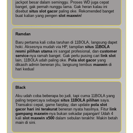
jackpot besar dalam seminggu. Proses WD juga cepat
banget, gak pernah nunggu lama. Gak heran kalau ini
disebut
situs slot gacor
paling oke. Rekomended banget
buat kalian yang pengen
slot maxwin
!
Ramdan
Baru pertama kali coba taruhan di 11BOLA, langsung dapet
hoki. Aksesnya mudah via HP, tampilan
situs 11BOLA
resmi pilihan utama
ini sangat profesional, dan
customer
service
-nya ramah banget. Gak perlu pusing cari
link slot
lain, 11BOLA udah paling oke.
Pola slot gacor
yang
dikasih admin beneran jitu, langsung tembus
maxwin
di
hari kedua!
Black
Aku udah coba beberapa bo judi, tapi cuma 11BOLA yang
paling terpercaya sebagai
situs 11BOLA pilihan
saya.
Transaksi cepat, game fairplay, dan update
pola slot
gacor hari ini terakurat
beneran nyata hasilnya. Fitur
link
gampang maxwin
-nya bukan sekadar pajangan! Udah 4
kali
slot maxwin x500
dalam sebulan terakhir. Makin betah
main di sini.