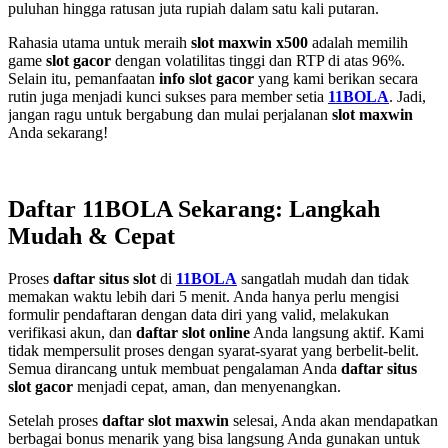
puluhan hingga ratusan juta rupiah dalam satu kali putaran.
Rahasia utama untuk meraih
slot maxwin x500
adalah memilih
game
slot gacor
dengan volatilitas tinggi dan RTP di atas 96%.
Selain itu, pemanfaatan
info slot gacor
yang kami berikan secara
rutin juga menjadi kunci sukses para member setia
11BOLA
. Jadi,
jangan ragu untuk bergabung dan mulai perjalanan
slot maxwin
Anda sekarang!
Daftar 11BOLA Sekarang: Langkah
Mudah & Cepat
Proses
daftar situs slot
di
11BOLA
sangatlah mudah dan tidak
memakan waktu lebih dari 5 menit. Anda hanya perlu mengisi
formulir pendaftaran dengan data diri yang valid, melakukan
verifikasi akun, dan
daftar slot online
Anda langsung aktif. Kami
tidak mempersulit proses dengan syarat-syarat yang berbelit-belit.
Semua dirancang untuk membuat pengalaman Anda
daftar situs
slot gacor
menjadi cepat, aman, dan menyenangkan.
Setelah proses
daftar slot maxwin
selesai, Anda akan mendapatkan
berbagai bonus menarik yang bisa langsung Anda gunakan untuk