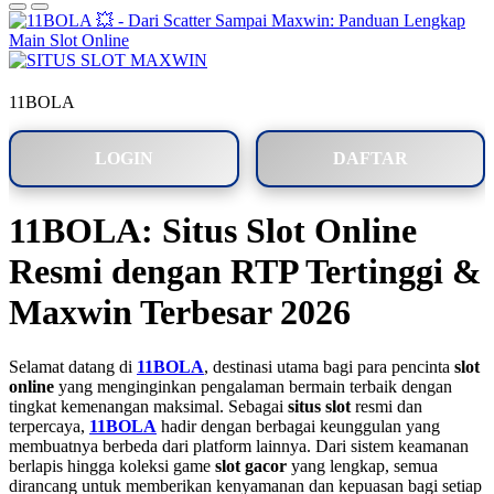
11BOLA
LOGIN
DAFTAR
11BOLA: Situs Slot Online
Resmi dengan RTP Tertinggi &
Maxwin Terbesar 2026
Selamat datang di
11BOLA
, destinasi utama bagi para pencinta
slot
online
yang menginginkan pengalaman bermain terbaik dengan
tingkat kemenangan maksimal. Sebagai
situs slot
resmi dan
terpercaya,
11BOLA
hadir dengan berbagai keunggulan yang
membuatnya berbeda dari platform lainnya. Dari sistem keamanan
berlapis hingga koleksi game
slot gacor
yang lengkap, semua
dirancang untuk memberikan kenyamanan dan kepuasan bagi setiap