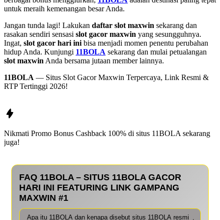
untuk meraih kemenangan besar Anda.
Jangan tunda lagi! Lakukan
daftar slot maxwin
sekarang dan
rasakan sendiri sensasi
slot gacor maxwin
yang sesungguhnya.
Ingat,
slot gacor hari ini
bisa menjadi momen penentu perubahan
hidup Anda. Kunjungi
11BOLA
sekarang dan mulai petualangan
slot maxwin
Anda bersama jutaan member lainnya.
11BOLA
— Situs Slot Gacor Maxwin Terpercaya, Link Resmi &
RTP Tertinggi 2026!
Nikmati Promo Bonus Cashback 100% di situs
11BOLA
sekarang
juga!
FAQ 11BOLA – SITUS 11BOLA GACOR
HARI INI FEATURING LINK GAMPANG
MAXWIN #1
Apa itu 11BOLA dan kenapa disebut situs 11BOLA resmi