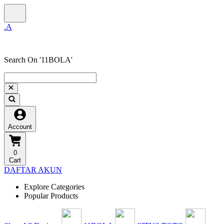
Search On '11BOLA'
Account
0
Cart
DAFTAR AKUN
Explore Categories
Popular Products