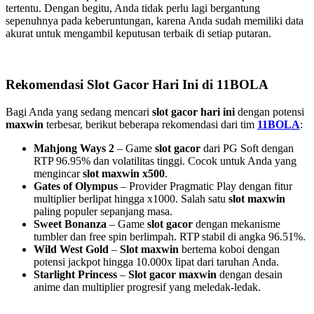
tertentu. Dengan begitu, Anda tidak perlu lagi bergantung
sepenuhnya pada keberuntungan, karena Anda sudah memiliki data
akurat untuk mengambil keputusan terbaik di setiap putaran.
Rekomendasi Slot Gacor Hari Ini di 11BOLA
Bagi Anda yang sedang mencari
slot gacor hari ini
dengan potensi
maxwin
terbesar, berikut beberapa rekomendasi dari tim
11BOLA
:
Mahjong Ways 2
– Game
slot gacor
dari PG Soft dengan
RTP 96.95% dan volatilitas tinggi. Cocok untuk Anda yang
mengincar
slot maxwin x500
.
Gates of Olympus
– Provider Pragmatic Play dengan fitur
multiplier berlipat hingga x1000. Salah satu
slot maxwin
paling populer sepanjang masa.
Sweet Bonanza
– Game
slot gacor
dengan mekanisme
tumbler dan free spin berlimpah. RTP stabil di angka 96.51%.
Wild West Gold
–
Slot maxwin
bertema koboi dengan
potensi jackpot hingga 10.000x lipat dari taruhan Anda.
Starlight Princess
–
Slot gacor maxwin
dengan desain
anime dan multiplier progresif yang meledak-ledak.