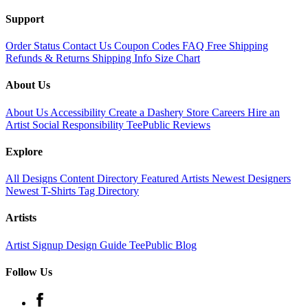
Support
Order Status
Contact Us
Coupon Codes
FAQ
Free Shipping
Refunds & Returns
Shipping Info
Size Chart
About Us
About Us
Accessibility
Create a Dashery Store
Careers
Hire an
Artist
Social Responsibility
TeePublic Reviews
Explore
All Designs
Content Directory
Featured Artists
Newest Designers
Newest T-Shirts
Tag Directory
Artists
Artist Signup
Design Guide
TeePublic Blog
Follow Us