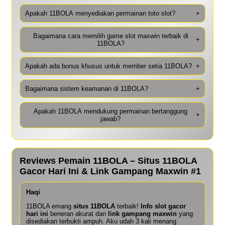
Apakah 11BOLA menyediakan permainan toto slot?
+
Bagaimana cara memilih game slot maxwin terbaik di
+
11BOLA?
Apakah ada bonus khusus untuk member setia 11BOLA?
+
Bagaimana sistem keamanan di 11BOLA?
+
Apakah 11BOLA mendukung permainan bertanggung
+
jawab?
Reviews Pemain 11BOLA – Situs 11BOLA
Gacor Hari Ini & Link Gampang Maxwin #1
Haqi
11BOLA emang
situs 11BOLA
terbaik!
Info slot gacor
hari ini
beneran akurat dan
link gampang maxwin
yang
disediakan terbukti ampuh. Aku udah 3 kali menang