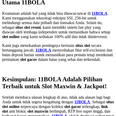
Utama 11BOLA
Keamanan adalah hal yang tidak bisa ditawar-tawar di
11BOLA
.
Kami menggunakan teknologi enkripsi SSL 256-bit untuk
melindungi semua data pribadi dan transaksi Anda. Selain itu,
sebagai
situs slot resmi
, kami memiliki sistem fair play yang
diawasi oleh lembaga independen untuk memastikan bahwa setiap
slot online
yang kami sediakan 100% adil dan tidak diintervensi.
Kami juga menekankan pentingnya bermain
situs slot
secara
bertanggung jawab.
11BOLA
menyediakan fitur self-exclusion dan
batas deposit harian untuk memastikan para pemain tetap menikmati
permainan
slot gacor
dalam batas yang sehat dan terkendali.
Kesimpulan: 11BOLA Adalah Pilihan
Terbaik untuk Slot Maxwin & Jackpot!
Setelah membaca ulasan lengkap di atas, tidak ada alasan lagi bagi
Anda untuk tidak segera bergabung dengan
11BOLA
. Sebagai
situs
slot online
terpercaya dengan koleksi
slot gacor
terlengkap,
link
slot
anti blokir,
slot maxwin
berlimpah, RTP live super tinggi, dan
berbagai bonus menggiurkan,
11BOLA
adalah destinasi paling tepat