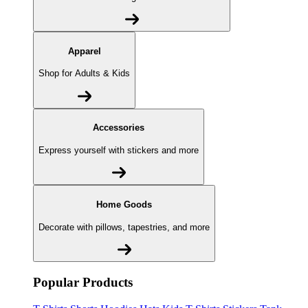
Apparel
Shop for Adults & Kids
Accessories
Express yourself with stickers and more
Home Goods
Decorate with pillows, tapestries, and more
Popular Products