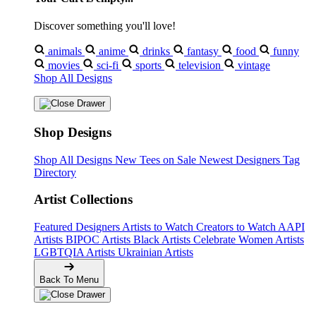
Discover something you'll love!
animals
anime
drinks
fantasy
food
funny
movies
sci-fi
sports
television
vintage
Shop All Designs
Shop Designs
Shop All Designs
New Tees on Sale
Newest Designers
Tag
Directory
Artist Collections
Featured Designers
Artists to Watch
Creators to Watch
AAPI
Artists
BIPOC Artists
Black Artists
Celebrate Women Artists
LGBTQIA Artists
Ukrainian Artists
Back To Menu