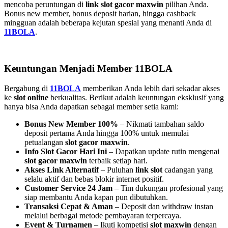
mencoba peruntungan di
link slot gacor maxwin
pilihan Anda.
Bonus new member, bonus deposit harian, hingga cashback
mingguan adalah beberapa kejutan spesial yang menanti Anda di
11BOLA
.
Keuntungan Menjadi Member 11BOLA
Bergabung di
11BOLA
memberikan Anda lebih dari sekadar akses
ke
slot online
berkualitas. Berikut adalah keuntungan eksklusif yang
hanya bisa Anda dapatkan sebagai member setia kami:
Bonus New Member 100%
– Nikmati tambahan saldo
deposit pertama Anda hingga 100% untuk memulai
petualangan
slot gacor maxwin
.
Info Slot Gacor Hari Ini
– Dapatkan update rutin mengenai
slot gacor maxwin
terbaik setiap hari.
Akses Link Alternatif
– Puluhan
link slot
cadangan yang
selalu aktif dan bebas blokir internet positif.
Customer Service 24 Jam
– Tim dukungan profesional yang
siap membantu Anda kapan pun dibutuhkan.
Transaksi Cepat & Aman
– Deposit dan withdraw instan
melalui berbagai metode pembayaran terpercaya.
Event & Turnamen
– Ikuti kompetisi
slot maxwin
dengan