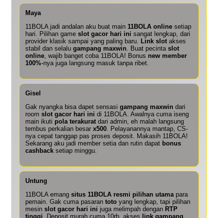
Maya
11BOLA jadi andalan aku buat main
11BOLA online
setiap
hari. Pilihan game
slot gacor hari ini
sangat lengkap, dari
provider klasik sampai yang paling baru.
Link slot
akses
stabil dan selalu
gampang maxwin
. Buat pecinta
slot
online
, wajib banget coba 11BOLA! Bonus
new member
100%
-nya juga langsung masuk tanpa ribet.
Gisel
Gak nyangka bisa dapet sensasi
gampang maxwin
dari
room
slot gacor hari ini
di 11BOLA. Awalnya cuma iseng
main ikuti
pola terakurat
dari admin, eh malah langsung
tembus perkalian besar
x500
. Pelayanannya mantap, CS-
nya cepat tanggap pas proses deposit. Makasih 11BOLA!
Sekarang aku jadi member setia dan rutin dapat
bonus
cashback
setiap minggu.
Untung
11BOLA emang
situs 11BOLA resmi pilihan utama
para
pemain. Gak cuma pasaran
toto
yang lengkap, tapi pilihan
mesin
slot gacor hari ini
juga melimpah dengan
RTP
tinggi
. Deposit murah cuma 10rb, akses
link gampang