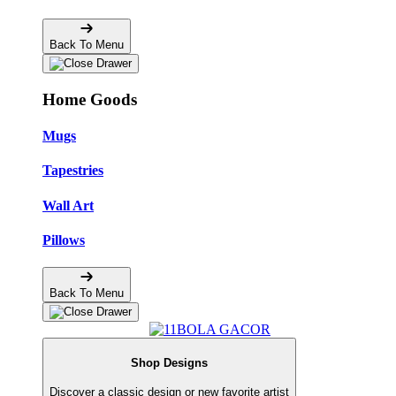
Back To Menu
Home Goods
Mugs
Tapestries
Wall Art
Pillows
Back To Menu
Shop Designs
Discover a classic design or new favorite artist