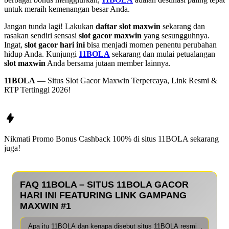
untuk meraih kemenangan besar Anda.
Jangan tunda lagi! Lakukan
daftar slot maxwin
sekarang dan
rasakan sendiri sensasi
slot gacor maxwin
yang sesungguhnya.
Ingat,
slot gacor hari ini
bisa menjadi momen penentu perubahan
hidup Anda. Kunjungi
11BOLA
sekarang dan mulai petualangan
slot maxwin
Anda bersama jutaan member lainnya.
11BOLA
— Situs Slot Gacor Maxwin Terpercaya, Link Resmi &
RTP Tertinggi 2026!
Nikmati Promo Bonus Cashback 100% di situs
11BOLA
sekarang
juga!
FAQ 11BOLA – SITUS 11BOLA GACOR
HARI INI FEATURING LINK GAMPANG
MAXWIN #1
Apa itu 11BOLA dan kenapa disebut situs 11BOLA resmi