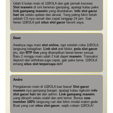
Udah 6 bulan main di 11BOLA dan gak pernah kecewa.
Slot maxwin
di sini beneran gampang, apalagi kalau pake
link gampang maxwin
yang disediakan.
Info slot gacor
hari ini
selalu update dan akurat. Yang paling bikin betah
adalah CS-nya ramah dan cepat tanggap 24 jam. Gak
heran 11BOLA jadi
situs slot gacor
favorit saya.
Dewi
Awalnya ragu main
slot online
, tapi setelah coba 11BOLA
langsung ketagihan.
Link slot
anti blokir,
pola slot gacor
jitu, dan
RTP live
yang ditampilkan bener-bener sesuai.
Baru 2 minggu main udah 2 kali dapet
maxwin
. Transaksi
deposit dan withdraw juga cepat, gak pake lama. 11BOLA
emang
situs slot terpercaya
deh!
Andre
Pengalaman main di 11BOLA luar biasa!
Slot gacor
maxwin
nya gampang banget, apalagi kalau ngikutin
info
slot gacor hari ini
dari admin.
Link gampang maxwin
yang dikasih selalu stabil dan anti lemot. Bonus
new
member 100%
langsung cair dan bikin modal makin gede.
Buat yang cari
situs slot gacor
, wajib cobain 11BOLA!