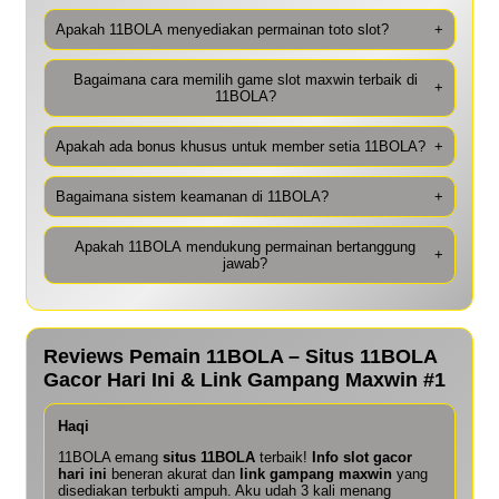
Apakah 11BOLA menyediakan permainan toto slot?
+
Bagaimana cara memilih game slot maxwin terbaik di
+
11BOLA?
Apakah ada bonus khusus untuk member setia 11BOLA?
+
Bagaimana sistem keamanan di 11BOLA?
+
Apakah 11BOLA mendukung permainan bertanggung
+
jawab?
Reviews Pemain 11BOLA – Situs 11BOLA
Gacor Hari Ini & Link Gampang Maxwin #1
Haqi
11BOLA emang
situs 11BOLA
terbaik!
Info slot gacor
hari ini
beneran akurat dan
link gampang maxwin
yang
disediakan terbukti ampuh. Aku udah 3 kali menang