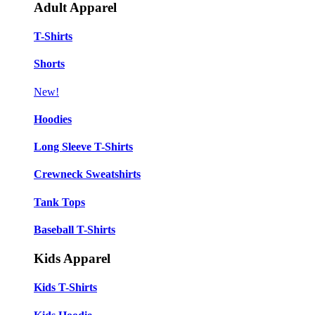
Adult Apparel
T-Shirts
Shorts
New!
Hoodies
Long Sleeve T-Shirts
Crewneck Sweatshirts
Tank Tops
Baseball T-Shirts
Kids Apparel
Kids T-Shirts