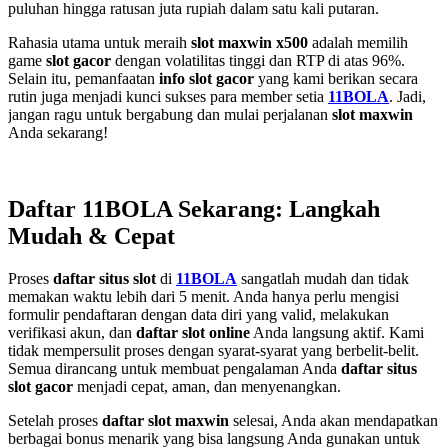
puluhan hingga ratusan juta rupiah dalam satu kali putaran.
Rahasia utama untuk meraih
slot maxwin x500
adalah memilih
game
slot gacor
dengan volatilitas tinggi dan RTP di atas 96%.
Selain itu, pemanfaatan
info slot gacor
yang kami berikan secara
rutin juga menjadi kunci sukses para member setia
11BOLA
. Jadi,
jangan ragu untuk bergabung dan mulai perjalanan
slot maxwin
Anda sekarang!
Daftar 11BOLA Sekarang: Langkah
Mudah & Cepat
Proses
daftar situs slot
di
11BOLA
sangatlah mudah dan tidak
memakan waktu lebih dari 5 menit. Anda hanya perlu mengisi
formulir pendaftaran dengan data diri yang valid, melakukan
verifikasi akun, dan
daftar slot online
Anda langsung aktif. Kami
tidak mempersulit proses dengan syarat-syarat yang berbelit-belit.
Semua dirancang untuk membuat pengalaman Anda
daftar situs
slot gacor
menjadi cepat, aman, dan menyenangkan.
Setelah proses
daftar slot maxwin
selesai, Anda akan mendapatkan
berbagai bonus menarik yang bisa langsung Anda gunakan untuk