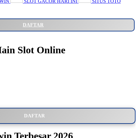
WIN
SLOT GACOR HARI INI
SITUS TOTO
DAFTAR
in Slot Online
DAFTAR
in Terbesar 2026