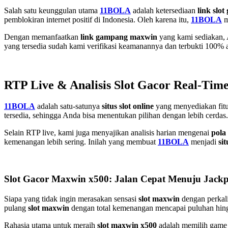
Salah satu keunggulan utama
11BOLA
adalah ketersediaan
link slo
pemblokiran internet positif di Indonesia. Oleh karena itu,
11BOLA
m
Dengan memanfaatkan
link gampang maxwin
yang kami sediakan,
yang tersedia sudah kami verifikasi keamanannya dan terbukti 100% 
RTP Live & Analisis Slot Gacor Real-Tim
11BOLA
adalah satu-satunya
situs slot online
yang menyediakan fit
tersedia, sehingga Anda bisa menentukan pilihan dengan lebih cerdas
Selain RTP live, kami juga menyajikan analisis harian mengenai
pola
kemenangan lebih sering. Inilah yang membuat
11BOLA
menjadi
si
Slot Gacor Maxwin x500: Jalan Cepat Menuju Jackp
Siapa yang tidak ingin merasakan sensasi
slot maxwin
dengan perkali
pulang
slot maxwin
dengan total kemenangan mencapai puluhan hingga
Rahasia utama untuk meraih
slot maxwin x500
adalah memilih gam