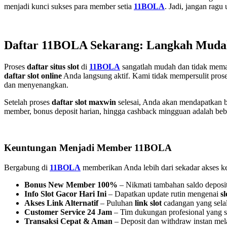
menjadi kunci sukses para member setia
11BOLA
. Jadi, jangan rag
Daftar 11BOLA Sekarang: Langkah Muda
Proses
daftar situs slot
di
11BOLA
sangatlah mudah dan tidak memaka
daftar slot online
Anda langsung aktif. Kami tidak mempersulit pros
dan menyenangkan.
Setelah proses
daftar slot maxwin
selesai, Anda akan mendapatkan 
member, bonus deposit harian, hingga cashback mingguan adalah beb
Keuntungan Menjadi Member 11BOLA
Bergabung di
11BOLA
memberikan Anda lebih dari sekadar akses 
Bonus New Member 100%
– Nikmati tambahan saldo depos
Info Slot Gacor Hari Ini
– Dapatkan update rutin mengenai
s
Akses Link Alternatif
– Puluhan
link slot
cadangan yang selalu
Customer Service 24 Jam
– Tim dukungan profesional yang 
Transaksi Cepat & Aman
– Deposit dan withdraw instan mel