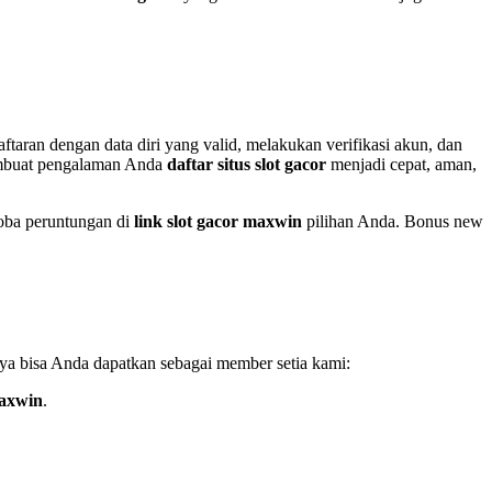
taran dengan data diri yang valid, melakukan verifikasi akun, dan
membuat pengalaman Anda
daftar situs slot gacor
menjadi cepat, aman,
oba peruntungan di
link slot gacor maxwin
pilihan Anda. Bonus new
nya bisa Anda dapatkan sebagai member setia kami:
maxwin
.