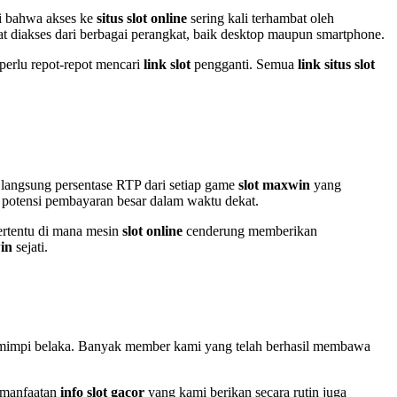
mi bahwa akses ke
situs slot online
sering kali terhambat oleh
pat diakses dari berbagai perangkat, baik desktop maupun smartphone.
perlu repot-repot mencari
link slot
pengganti. Semua
link situs slot
 langsung persentase RTP dari setiap game
slot maxwin
yang
 potensi pembayaran besar dalam waktu dekat.
ertentu di mana mesin
slot online
cenderung memberikan
in
sejati.
impi belaka. Banyak member kami yang telah berhasil membawa
pemanfaatan
info slot gacor
yang kami berikan secara rutin juga