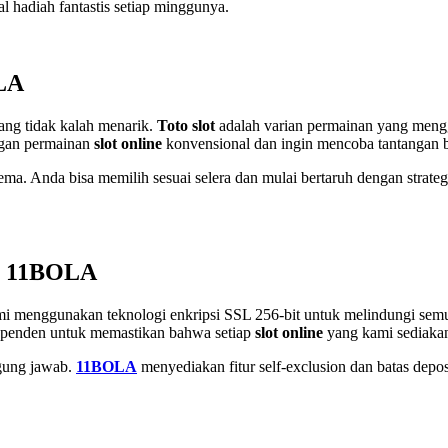
l hadiah fantastis setiap minggunya.
OLA
ng tidak kalah menarik.
Toto slot
adalah varian permainan yang men
ngan permainan
slot online
konvensional dan ingin mencoba tantangan 
tema. Anda bisa memilih sesuai selera dan mulai bertaruh dengan strate
ma 11BOLA
i menggunakan teknologi enkripsi SSL 256-bit untuk melindungi semua 
ndependen untuk memastikan bahwa setiap
slot online
yang kami sediakan 
gung jawab.
11BOLA
menyediakan fitur self-exclusion dan batas depo