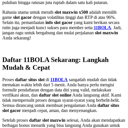
puluhan hingga ratusan juta rupiah dalam satu kali putaran.
Rahasia utama untuk meraih
slot maxwin x500
adalah memilih
game
slot gacor
dengan volatilitas tinggi dan RTP di atas 96%.
Selain itu, pemanfaatan
info slot gacor
yang kami berikan secara
rutin juga menjadi kunci sukses para member setia
11BOLA
. Jadi,
jangan ragu untuk bergabung dan mulai perjalanan
slot maxwin
Anda sekarang!
Daftar 11BOLA Sekarang: Langkah
Mudah & Cepat
Proses
daftar situs slot
di
11BOLA
sangatlah mudah dan tidak
memakan waktu lebih dari 5 menit. Anda hanya perlu mengisi
formulir pendaftaran dengan data diri yang valid, melakukan
verifikasi akun, dan
daftar slot online
Anda langsung aktif. Kami
tidak mempersulit proses dengan syarat-syarat yang berbelit-belit.
Semua dirancang untuk membuat pengalaman Anda
daftar situs
slot gacor
menjadi cepat, aman, dan menyenangkan.
Setelah proses
daftar slot maxwin
selesai, Anda akan mendapatkan
berbagai bonus menarik yang bisa langsung Anda gunakan untuk