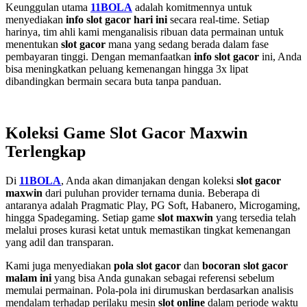
Keunggulan utama
11BOLA
adalah komitmennya untuk
menyediakan
info slot gacor hari ini
secara real-time. Setiap
harinya, tim ahli kami menganalisis ribuan data permainan untuk
menentukan
slot gacor
mana yang sedang berada dalam fase
pembayaran tinggi. Dengan memanfaatkan
info slot gacor
ini, Anda
bisa meningkatkan peluang kemenangan hingga 3x lipat
dibandingkan bermain secara buta tanpa panduan.
Koleksi Game Slot Gacor Maxwin
Terlengkap
Di
11BOLA
, Anda akan dimanjakan dengan koleksi
slot gacor
maxwin
dari puluhan provider ternama dunia. Beberapa di
antaranya adalah Pragmatic Play, PG Soft, Habanero, Microgaming,
hingga Spadegaming. Setiap game
slot maxwin
yang tersedia telah
melalui proses kurasi ketat untuk memastikan tingkat kemenangan
yang adil dan transparan.
Kami juga menyediakan
pola slot gacor
dan
bocoran slot gacor
malam ini
yang bisa Anda gunakan sebagai referensi sebelum
memulai permainan. Pola-pola ini dirumuskan berdasarkan analisis
mendalam terhadap perilaku mesin
slot online
dalam periode waktu