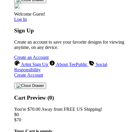
Welcome Guest!
Log In
Sign Up
Create an account to save your favorite designs for viewing
anytime, on any device.
Create an Account
Artist Sign Up
About TeePublic
Social
Responsibility
Create Account
Cart Preview (0)
You're
$70.00
Away from
FREE US Shipping!
$0
$70
Your Cart is empty...