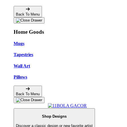
Back To Menu
Home Goods
Mugs
Tapestries
Wall Art
Pillows
Back To Menu
Shop Designs
Discover a classic design or new favorite artist