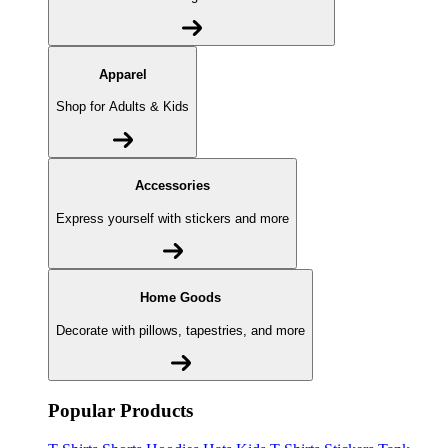
Apparel
Shop for Adults & Kids
Accessories
Express yourself with stickers and more
Home Goods
Decorate with pillows, tapestries, and more
Popular Products