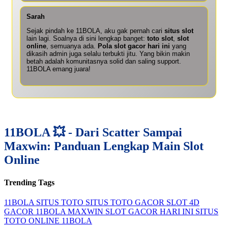
Sarah
Sejak pindah ke 11BOLA, aku gak pernah cari
situs slot
lain lagi. Soalnya di sini lengkap banget:
toto slot
,
slot
online
, semuanya ada.
Pola slot gacor hari ini
yang
dikasih admin juga selalu terbukti jitu. Yang bikin makin
betah adalah komunitasnya solid dan saling support.
11BOLA emang juara!
11BOLA 💥 - Dari Scatter Sampai
Maxwin: Panduan Lengkap Main Slot
Online
Trending Tags
11BOLA
SITUS TOTO
SITUS TOTO GACOR
SLOT 4D
GACOR
11BOLA MAXWIN
SLOT GACOR HARI INI
SITUS
TOTO ONLINE
11BOLA