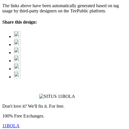
The links above have been automatically generated based on tag
usage by third-party designers on the TeePublic platform.
Share this design:
Don't love it? We'll fix it. For free.
100% Free Exchanges.
11BOLA