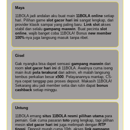
Maya
11BOLA jadi andalan aku buat main
11BOLA online
setiap
hari. Pilihan game
slot gacor hari ini
sangat lengkap, dari
provider klasik sampai yang paling baru.
Link slot
akses
stabil dan selalu
gampang maxwin
. Buat pecinta
slot
online
, wajib banget coba 11BOLA! Bonus
new member
100%
-nya juga langsung masuk tanpa ribet.
Gisel
Gak nyangka bisa dapet sensasi
gampang maxwin
dari
room
slot gacor hari ini
di 11BOLA. Awalnya cuma iseng
main ikuti
pola terakurat
dari admin, eh malah langsung
tembus perkalian besar
x500
. Pelayanannya mantap, CS-
nya cepat tanggap pas proses deposit. Makasih 11BOLA!
Sekarang aku jadi member setia dan rutin dapat
bonus
cashback
setiap minggu.
Untung
11BOLA emang
situs 11BOLA resmi pilihan utama
para
pemain. Gak cuma pasaran
toto
yang lengkap, tapi pilihan
mesin
slot gacor hari ini
juga melimpah dengan
RTP
tinggi
. Deposit murah cuma 10rb, akses
link gampang