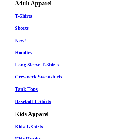
Adult Apparel
T-Shirts
Shorts
New!
Hoodies
Long Sleeve T-Shirts
Crewneck Sweatshirts
Tank Tops
Baseball T-Shirts
Kids Apparel
Kids T-Shirts