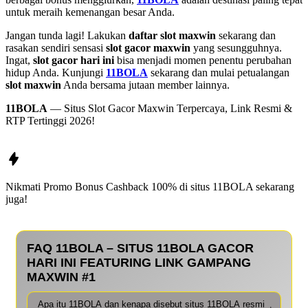
untuk meraih kemenangan besar Anda.
Jangan tunda lagi! Lakukan
daftar slot maxwin
sekarang dan
rasakan sendiri sensasi
slot gacor maxwin
yang sesungguhnya.
Ingat,
slot gacor hari ini
bisa menjadi momen penentu perubahan
hidup Anda. Kunjungi
11BOLA
sekarang dan mulai petualangan
slot maxwin
Anda bersama jutaan member lainnya.
11BOLA
— Situs Slot Gacor Maxwin Terpercaya, Link Resmi &
RTP Tertinggi 2026!
Nikmati Promo Bonus Cashback 100% di situs
11BOLA
sekarang
juga!
FAQ 11BOLA – SITUS 11BOLA GACOR
HARI INI FEATURING LINK GAMPANG
MAXWIN #1
Apa itu 11BOLA dan kenapa disebut situs 11BOLA resmi