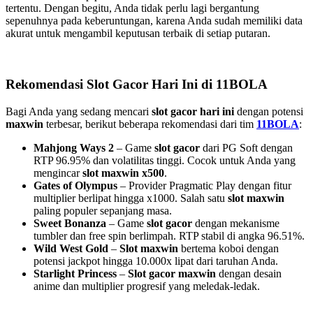
tertentu. Dengan begitu, Anda tidak perlu lagi bergantung
sepenuhnya pada keberuntungan, karena Anda sudah memiliki data
akurat untuk mengambil keputusan terbaik di setiap putaran.
Rekomendasi Slot Gacor Hari Ini di 11BOLA
Bagi Anda yang sedang mencari
slot gacor hari ini
dengan potensi
maxwin
terbesar, berikut beberapa rekomendasi dari tim
11BOLA
:
Mahjong Ways 2
– Game
slot gacor
dari PG Soft dengan
RTP 96.95% dan volatilitas tinggi. Cocok untuk Anda yang
mengincar
slot maxwin x500
.
Gates of Olympus
– Provider Pragmatic Play dengan fitur
multiplier berlipat hingga x1000. Salah satu
slot maxwin
paling populer sepanjang masa.
Sweet Bonanza
– Game
slot gacor
dengan mekanisme
tumbler dan free spin berlimpah. RTP stabil di angka 96.51%.
Wild West Gold
–
Slot maxwin
bertema koboi dengan
potensi jackpot hingga 10.000x lipat dari taruhan Anda.
Starlight Princess
–
Slot gacor maxwin
dengan desain
anime dan multiplier progresif yang meledak-ledak.