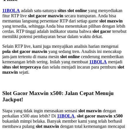
11BOLA
adalah satu-satunya
situs slot online
yang menyediakan
fitur RTP live
slot gacor maxwin
secara transparan. Anda bisa
memantau langsung persentase RTP dari setiap game
slot maxwin
yang tersedia, sehingga Anda bisa menentukan pilihan dengan lebih
cerdas. RTP tinggi adalah indikator utama bahwa
slot gacor
tersebut
memiliki potensi pembayaran besar dalam waktu dekat.
Selain RTP live, kami juga menyajikan analisis harian mengenai
pola slot gacor maxwin
yang sedang tren. Analisis ini mencakup
jam-jam tertentu di mana mesin
slot online
cenderung memberikan
kemenangan lebih sering. Inilah yang membuat
11BOLA
menjadi
situs slot terpercaya
dan selalu menjadi incaran para pemburu
slot
maxwin
sejati.
Slot Gacor Maxwin x500: Jalan Cepat Menuju
Jackpot!
Siapa yang tidak ingin merasakan sensasi
slot maxwin
dengan
perkalian x500 atau lebih? Di
11BOLA
,
slot gacor maxwin x500
bukanlah mimpi belaka. Banyak member kami yang telah berhasil
membawa pulang
slot maxwin
dengan total kemenangan mencapai