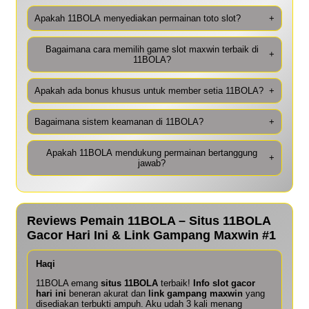
Apakah 11BOLA menyediakan permainan toto slot?
+
Bagaimana cara memilih game slot maxwin terbaik di
+
11BOLA?
Apakah ada bonus khusus untuk member setia 11BOLA?
+
Bagaimana sistem keamanan di 11BOLA?
+
Apakah 11BOLA mendukung permainan bertanggung
+
jawab?
Reviews Pemain 11BOLA – Situs 11BOLA
Gacor Hari Ini & Link Gampang Maxwin #1
Haqi
11BOLA emang
situs 11BOLA
terbaik!
Info slot gacor
hari ini
beneran akurat dan
link gampang maxwin
yang
disediakan terbukti ampuh. Aku udah 3 kali menang