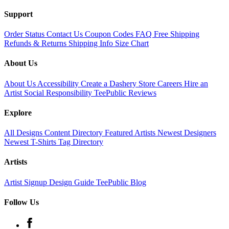
Support
Order Status
Contact Us
Coupon Codes
FAQ
Free Shipping
Refunds & Returns
Shipping Info
Size Chart
About Us
About Us
Accessibility
Create a Dashery Store
Careers
Hire an
Artist
Social Responsibility
TeePublic Reviews
Explore
All Designs
Content Directory
Featured Artists
Newest Designers
Newest T-Shirts
Tag Directory
Artists
Artist Signup
Design Guide
TeePublic Blog
Follow Us