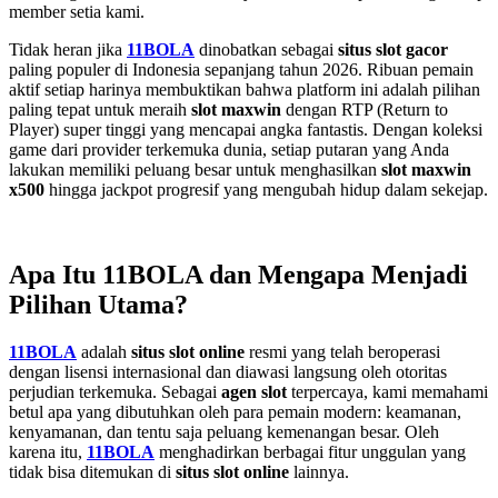
member setia kami.
Tidak heran jika
11BOLA
dinobatkan sebagai
situs slot gacor
paling populer di Indonesia sepanjang tahun 2026. Ribuan pemain
aktif setiap harinya membuktikan bahwa platform ini adalah pilihan
paling tepat untuk meraih
slot maxwin
dengan RTP (Return to
Player) super tinggi yang mencapai angka fantastis. Dengan koleksi
game dari provider terkemuka dunia, setiap putaran yang Anda
lakukan memiliki peluang besar untuk menghasilkan
slot maxwin
x500
hingga jackpot progresif yang mengubah hidup dalam sekejap.
Apa Itu 11BOLA dan Mengapa Menjadi
Pilihan Utama?
11BOLA
adalah
situs slot online
resmi yang telah beroperasi
dengan lisensi internasional dan diawasi langsung oleh otoritas
perjudian terkemuka. Sebagai
agen slot
terpercaya, kami memahami
betul apa yang dibutuhkan oleh para pemain modern: keamanan,
kenyamanan, dan tentu saja peluang kemenangan besar. Oleh
karena itu,
11BOLA
menghadirkan berbagai fitur unggulan yang
tidak bisa ditemukan di
situs slot online
lainnya.