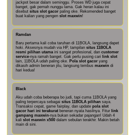
jackpot besar dalam seminggu. Proses WD juga cepat
banget, gak pernah nunggu lama. Gak heran kalau ini
disebut
situs slot gacor
paling oke. Rekomended banget
buat kalian yang pengen
slot maxwin
!
Ramdan
Baru pertama kali coba taruhan di 11BOLA, langsung dapet
hoki. Aksesnya mudah via HP, tampilan
situs 11BOLA
resmi pilihan utama
ini sangat profesional, dan
customer
service
-nya ramah banget. Gak perlu pusing cari
link slot
lain, 11BOLA udah paling oke.
Pola slot gacor
yang
dikasih admin beneran jitu, langsung tembus
maxwin
di
hari kedua!
Black
Aku udah coba beberapa bo judi, tapi cuma 11BOLA yang
paling terpercaya sebagai
situs 11BOLA pilihan
saya.
Transaksi cepat, game fairplay, dan update
pola slot
gacor hari ini terakurat
beneran nyata hasilnya. Fitur
link
gampang maxwin
-nya bukan sekadar pajangan! Udah 4
kali
slot maxwin x500
dalam sebulan terakhir. Makin betah
main di sini.