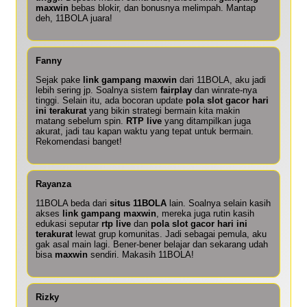
maxwin
bebas blokir, dan bonusnya melimpah. Mantap
deh, 11BOLA juara!
Fanny
Sejak pake
link gampang maxwin
dari 11BOLA, aku jadi
lebih sering jp. Soalnya sistem
fairplay
dan winrate-nya
tinggi. Selain itu, ada bocoran update
pola slot gacor hari
ini terakurat
yang bikin strategi bermain kita makin
matang sebelum spin.
RTP live
yang ditampilkan juga
akurat, jadi tau kapan waktu yang tepat untuk bermain.
Rekomendasi banget!
Rayanza
11BOLA beda dari
situs 11BOLA
lain. Soalnya selain kasih
akses
link gampang maxwin
, mereka juga rutin kasih
edukasi seputar
rtp live
dan
pola slot gacor hari ini
terakurat
lewat grup komunitas. Jadi sebagai pemula, aku
gak asal main lagi. Bener-bener belajar dan sekarang udah
bisa
maxwin
sendiri. Makasih 11BOLA!
Rizky