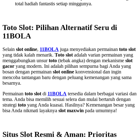
total hadiah fantastis setiap minggunya.
Toto Slot: Pilihan Alternatif Seru di
11BOLA
Selain
slot online
,
11BOLA
juga menyediakan permainan
toto slot
yang tidak kalah menarik.
Toto slot
adalah varian permainan yang
menggabungkan unsur
toto
(tebak angka) dengan mekanisme
slot
gacor
yang modern. Ini adalah pilihan sempurna bagi Anda yang
bosan dengan permainan
slot online
konvensional dan ingin
mencoba tantangan baru dengan peluang kemenangan yang sama
besarnya.
Permainan
toto slot
di
11BOLA
tersedia dalam berbagai variasi dan
tema. Anda bisa memilih sesuai selera dan mulai bertaruh dengan
strategi
toto
yang Anda kuasai. Hasilnya? Kemenangan besar yang
bisa Anda nikmati layaknya
slot maxwin
pada umumnya!
Situs Slot Resmi & Aman: Prioritas