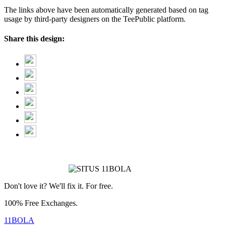
The links above have been automatically generated based on tag
usage by third-party designers on the TeePublic platform.
Share this design:
Don't love it? We'll fix it. For free.
100% Free Exchanges.
11BOLA