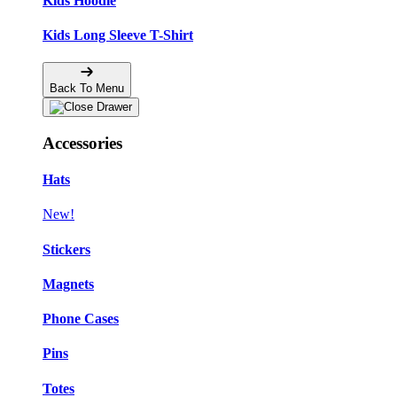
Kids Hoodie
Kids Long Sleeve T-Shirt
Back To Menu
Accessories
Hats
New!
Stickers
Magnets
Phone Cases
Pins
Totes