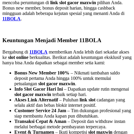
mencoba peruntungan di
link slot gacor maxwin
pilihan Anda.
Bonus new member, bonus deposit harian, hingga cashback
mingguan adalah beberapa kejutan spesial yang menanti Anda di
11BOLA
.
Keuntungan Menjadi Member 11BOLA
Bergabung di
11BOLA
memberikan Anda lebih dari sekadar akses
ke
slot online
berkualitas. Berikut adalah keuntungan eksklusif yang
hanya bisa Anda dapatkan sebagai member setia kami:
Bonus New Member 100%
– Nikmati tambahan saldo
deposit pertama Anda hingga 100% untuk memulai
petualangan
slot gacor maxwin
.
Info Slot Gacor Hari Ini
– Dapatkan update rutin mengenai
slot gacor maxwin
terbaik setiap hari.
Akses Link Alternatif
– Puluhan
link slot
cadangan yang
selalu aktif dan bebas blokir internet positif.
Customer Service 24 Jam
– Tim dukungan profesional yang
siap membantu Anda kapan pun dibutuhkan.
Transaksi Cepat & Aman
– Deposit dan withdraw instan
melalui berbagai metode pembayaran terpercaya.
Event & Turnamen
– Ikuti kompetisi
slot maxwin
dengan