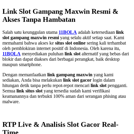
Link Slot Gampang Maxwin Resmi &
Akses Tanpa Hambatan
Salah satu keunggulan utama
11BOLA
adalah ketersediaan
link
slot gampang maxwin resmi
yang selalu aktif setiap saat. Kami
memahami bahwa akses ke
situs slot online
sering kali terhambat
oleh pemblokiran internet positif di Indonesia. Oleh karena itu,
11BOLA
menyediakan puluhan
link slot
alternatif yang bebas dari
blokir dan dapat diakses dari berbagai perangkat, baik desktop
maupun smartphone.
Dengan memanfaatkan
link gampang maxwin
yang kami
sediakan, Anda bisa melakukan
link slot gacor
login dalam
hitungan detik tanpa perlu repot-repot mencari
link slot
pengganti.
Semua
link situs slot
yang tersedia sudah kami verifikasi
keamanannya dan terbukti 100% aman dari serangan phising atau
malware.
RTP Live & Analisis Slot Gacor Real-
Time