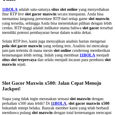
11BOLA
adalah satu-satunya
situs slot online
yang menyediakan
fitur RTP live
slot gacor maxwin
secara transparan. Anda bisa
memantau langsung persentase RTP dari setiap game
slot maxwin
yang tersedia, sehingga Anda bisa menentukan pilihan dengan lebih
cerdas. RTP tinggi adalah indikator utama bahwa
slot gacor
tersebut
memiliki potensi pembayaran besar dalam waktu dekat.
Selain RTP live, kami juga menyajikan analisis harian mengenai
pola slot gacor maxwin
yang sedang tren. Analisis ini mencakup
jam-jam tertentu di mana mesin
slot online
cenderung memberikan
kemenangan lebih sering. Inilah yang membuat
11BOLA
menjadi
situs slot terpercaya
dan selalu menjadi incaran para pemburu
slot
maxwin
sejati.
Slot Gacor Maxwin x500: Jalan Cepat Menuju
Jackpot!
Siapa yang tidak ingin merasakan sensasi
slot maxwin
dengan
perkalian x500 atau lebih? Di
11BOLA
,
slot gacor maxwin x500
bukanlah mimpi belaka. Banyak member kami yang telah berhasil
membawa pulang
slot maxwin
dengan total kemenangan mencapai