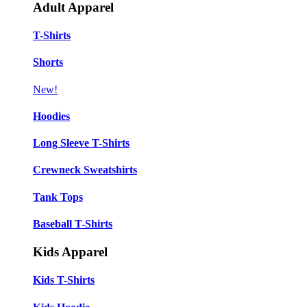
Adult Apparel
T-Shirts
Shorts
New!
Hoodies
Long Sleeve T-Shirts
Crewneck Sweatshirts
Tank Tops
Baseball T-Shirts
Kids Apparel
Kids T-Shirts