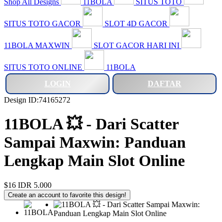
Shop All Designs
11BOLA
SITUS TOTO
SITUS TOTO GACOR
SLOT 4D GACOR
11BOLA MAXWIN
SLOT GACOR HARI INI
SITUS TOTO ONLINE
11BOLA
LOGIN
DAFTAR
Design ID:74165272
11BOLA 💥 - Dari Scatter
Sampai Maxwin: Panduan
Lengkap Main Slot Online
$16
IDR 5.000
Create an account to favorite this design!