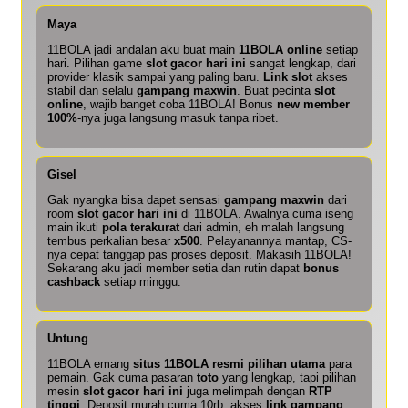
Maya
11BOLA jadi andalan aku buat main
11BOLA online
setiap
hari. Pilihan game
slot gacor hari ini
sangat lengkap, dari
provider klasik sampai yang paling baru.
Link slot
akses
stabil dan selalu
gampang maxwin
. Buat pecinta
slot
online
, wajib banget coba 11BOLA! Bonus
new member
100%
-nya juga langsung masuk tanpa ribet.
Gisel
Gak nyangka bisa dapet sensasi
gampang maxwin
dari
room
slot gacor hari ini
di 11BOLA. Awalnya cuma iseng
main ikuti
pola terakurat
dari admin, eh malah langsung
tembus perkalian besar
x500
. Pelayanannya mantap, CS-
nya cepat tanggap pas proses deposit. Makasih 11BOLA!
Sekarang aku jadi member setia dan rutin dapat
bonus
cashback
setiap minggu.
Untung
11BOLA emang
situs 11BOLA resmi pilihan utama
para
pemain. Gak cuma pasaran
toto
yang lengkap, tapi pilihan
mesin
slot gacor hari ini
juga melimpah dengan
RTP
tinggi
. Deposit murah cuma 10rb, akses
link gampang