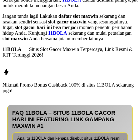
untuk meraih kemenangan besar Anda.
Jangan tunda lagi! Lakukan
daftar slot maxwin
sekarang dan
rasakan sendiri sensasi
slot gacor maxwin
yang sesungguhnya.
Ingat,
slot gacor hari ini
bisa menjadi momen penentu perubahan
hidup Anda. Kunjungi
11BOLA
sekarang dan mulai petualangan
slot maxwin
Anda bersama jutaan member lainnya.
11BOLA
— Situs Slot Gacor Maxwin Terpercaya, Link Resmi &
RTP Tertinggi 2026!
Nikmati Promo Bonus Cashback 100% di situs
11BOLA
sekarang
juga!
FAQ 11BOLA – SITUS 11BOLA GACOR
HARI INI FEATURING LINK GAMPANG
MAXWIN #1
Apa itu 11BOLA dan kenapa disebut situs 11BOLA resmi