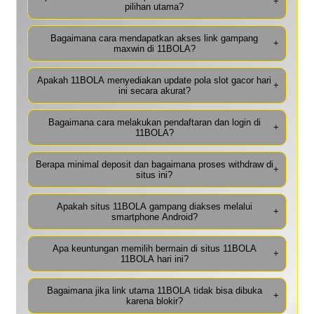
+
pilihan utama?
Bagaimana cara mendapatkan akses link gampang
+
maxwin di 11BOLA?
Apakah 11BOLA menyediakan update pola slot gacor hari
+
ini secara akurat?
Bagaimana cara melakukan pendaftaran dan login di
+
11BOLA?
Berapa minimal deposit dan bagaimana proses withdraw di
+
situs ini?
Apakah situs 11BOLA gampang diakses melalui
+
smartphone Android?
Apa keuntungan memilih bermain di situs 11BOLA
+
11BOLA hari ini?
Bagaimana jika link utama 11BOLA tidak bisa dibuka
+
karena blokir?