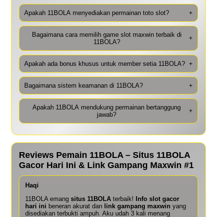
Apakah 11BOLA menyediakan permainan toto slot?
+
Bagaimana cara memilih game slot maxwin terbaik di
+
11BOLA?
Apakah ada bonus khusus untuk member setia 11BOLA?
+
Bagaimana sistem keamanan di 11BOLA?
+
Apakah 11BOLA mendukung permainan bertanggung
+
jawab?
Reviews Pemain 11BOLA – Situs 11BOLA
Gacor Hari Ini & Link Gampang Maxwin #1
Haqi
11BOLA emang
situs 11BOLA
terbaik!
Info slot gacor
hari ini
beneran akurat dan
link gampang maxwin
yang
disediakan terbukti ampuh. Aku udah 3 kali menang