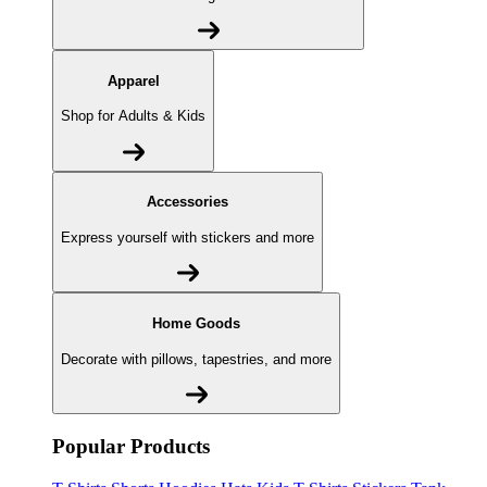
Apparel
Shop for Adults & Kids
Accessories
Express yourself with stickers and more
Home Goods
Decorate with pillows, tapestries, and more
Popular Products