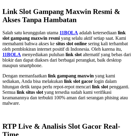
Link Slot Gampang Maxwin Resmi &
Akses Tanpa Hambatan
Salah satu keunggulan utama
11BOLA
adalah ketersediaan
link
slot gampang maxwin resmi
yang selalu aktif setiap saat. Kami
memahami bahwa akses ke
situs slot online
sering kali terhambat
oleh pemblokiran internet positif di Indonesia. Oleh karena itu,
11BOLA
menyediakan puluhan
link slot
alternatif yang bebas dari
blokir dan dapat diakses dari berbagai perangkat, baik desktop
maupun smartphone.
Dengan memanfaatkan
link gampang maxwin
yang kami
sediakan, Anda bisa melakukan
link slot gacor
login dalam
hitungan detik tanpa perlu repot-repot mencari
link slot
pengganti.
Semua
link situs slot
yang tersedia sudah kami verifikasi
keamanannya dan terbukti 100% aman dari serangan phising atau
malware.
RTP Live & Analisis Slot Gacor Real-
Time