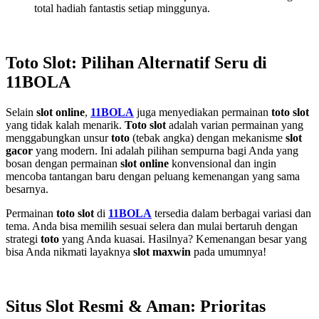
total hadiah fantastis setiap minggunya.
Toto Slot: Pilihan Alternatif Seru di
11BOLA
Selain
slot online
,
11BOLA
juga menyediakan permainan
toto slot
yang tidak kalah menarik.
Toto slot
adalah varian permainan yang
menggabungkan unsur
toto
(tebak angka) dengan mekanisme
slot
gacor
yang modern. Ini adalah pilihan sempurna bagi Anda yang
bosan dengan permainan
slot online
konvensional dan ingin
mencoba tantangan baru dengan peluang kemenangan yang sama
besarnya.
Permainan
toto slot
di
11BOLA
tersedia dalam berbagai variasi dan
tema. Anda bisa memilih sesuai selera dan mulai bertaruh dengan
strategi
toto
yang Anda kuasai. Hasilnya? Kemenangan besar yang
bisa Anda nikmati layaknya
slot maxwin
pada umumnya!
Situs Slot Resmi & Aman: Prioritas