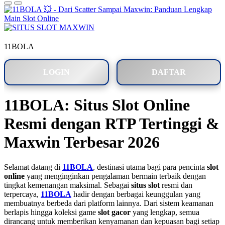
11BOLA
LOGIN
DAFTAR
11BOLA: Situs Slot Online
Resmi dengan RTP Tertinggi &
Maxwin Terbesar 2026
Selamat datang di
11BOLA
, destinasi utama bagi para pencinta
slot
online
yang menginginkan pengalaman bermain terbaik dengan
tingkat kemenangan maksimal. Sebagai
situs slot
resmi dan
terpercaya,
11BOLA
hadir dengan berbagai keunggulan yang
membuatnya berbeda dari platform lainnya. Dari sistem keamanan
berlapis hingga koleksi game
slot gacor
yang lengkap, semua
dirancang untuk memberikan kenyamanan dan kepuasan bagi setiap