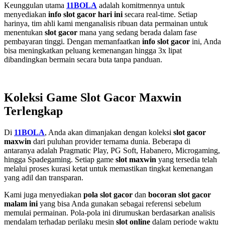
Keunggulan utama
11BOLA
adalah komitmennya untuk
menyediakan
info slot gacor hari ini
secara real-time. Setiap
harinya, tim ahli kami menganalisis ribuan data permainan untuk
menentukan
slot gacor
mana yang sedang berada dalam fase
pembayaran tinggi. Dengan memanfaatkan
info slot gacor
ini, Anda
bisa meningkatkan peluang kemenangan hingga 3x lipat
dibandingkan bermain secara buta tanpa panduan.
Koleksi Game Slot Gacor Maxwin
Terlengkap
Di
11BOLA
, Anda akan dimanjakan dengan koleksi
slot gacor
maxwin
dari puluhan provider ternama dunia. Beberapa di
antaranya adalah Pragmatic Play, PG Soft, Habanero, Microgaming,
hingga Spadegaming. Setiap game
slot maxwin
yang tersedia telah
melalui proses kurasi ketat untuk memastikan tingkat kemenangan
yang adil dan transparan.
Kami juga menyediakan
pola slot gacor
dan
bocoran slot gacor
malam ini
yang bisa Anda gunakan sebagai referensi sebelum
memulai permainan. Pola-pola ini dirumuskan berdasarkan analisis
mendalam terhadap perilaku mesin
slot online
dalam periode waktu