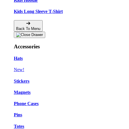
Kids Hoodie
Kids Long Sleeve T-Shirt
Back To Menu
Accessories
Hats
New!
Stickers
Magnets
Phone Cases
Pins
Totes