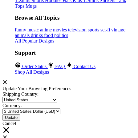
T-Shirts
Shorts
Hoodies
Hats
Kids T-Shirts
Stickers
Tank
Tops
Mugs
Browse All Topics
funny
music
anime
movies
television
sports
sci-fi
vintage
animals
drinks
food
politics
All Popular Designs
Support
Order Status
FAQ
Contact Us
Shop All Designs
Update Your Browsing Preferences
Shipping Country:
Currency:
Cancel