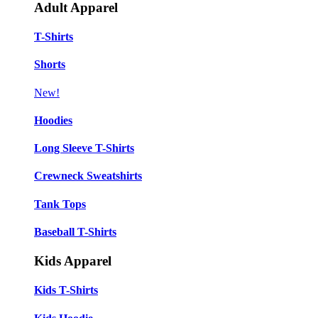
Adult Apparel
T-Shirts
Shorts
New!
Hoodies
Long Sleeve T-Shirts
Crewneck Sweatshirts
Tank Tops
Baseball T-Shirts
Kids Apparel
Kids T-Shirts