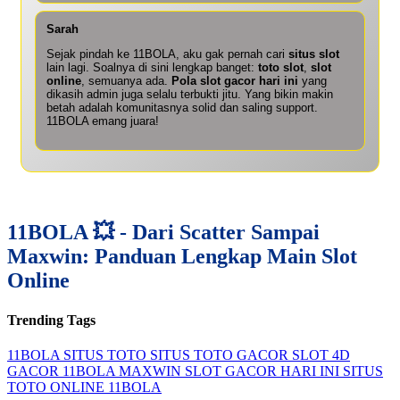
Sarah
Sejak pindah ke 11BOLA, aku gak pernah cari
situs slot
lain lagi. Soalnya di sini lengkap banget:
toto slot
,
slot
online
, semuanya ada.
Pola slot gacor hari ini
yang
dikasih admin juga selalu terbukti jitu. Yang bikin makin
betah adalah komunitasnya solid dan saling support.
11BOLA emang juara!
11BOLA 💥 - Dari Scatter Sampai
Maxwin: Panduan Lengkap Main Slot
Online
Trending Tags
11BOLA
SITUS TOTO
SITUS TOTO GACOR
SLOT 4D
GACOR
11BOLA MAXWIN
SLOT GACOR HARI INI
SITUS
TOTO ONLINE
11BOLA