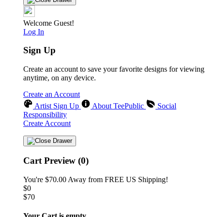
Welcome Guest!
Log In
Sign Up
Create an account to save your favorite designs for viewing
anytime, on any device.
Create an Account
Artist Sign Up
About TeePublic
Social
Responsibility
Create Account
Cart Preview (0)
You're
$70.00
Away from
FREE US Shipping!
$0
$70
Your Cart is empty...