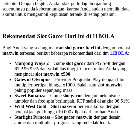
tertentu. Dengan begitu, Anda tidak perlu lagi bergantung
sepenuhnya pada keberuntungan, karena Anda sudah memiliki data
akurat untuk mengambil keputusan terbaik di setiap putaran.
Rekomendasi Slot Gacor Hari Ini di 11BOLA
Bagi Anda yang sedang mencari
slot gacor hari ini
dengan potensi
maxwin
terbesar, berikut beberapa rekomendasi dari tim
11BOLA
:
Mahjong Ways 2
– Game
slot gacor
dari PG Soft dengan
RTP 96.95% dan volatilitas tinggi. Cocok untuk Anda yang
mengincar
slot maxwin x500
.
Gates of Olympus
– Provider Pragmatic Play dengan fitur
multiplier berlipat hingga x1000. Salah satu
slot maxwin
paling populer sepanjang masa.
Sweet Bonanza
– Game
slot gacor
dengan mekanisme
tumbler dan free spin berlimpah. RTP stabil di angka 96.51%.
Wild West Gold
–
Slot maxwin
bertema koboi dengan
potensi jackpot hingga 10.000x lipat dari taruhan Anda.
Starlight Princess
–
Slot gacor maxwin
dengan desain
anime dan multiplier progresif yang meledak-ledak.