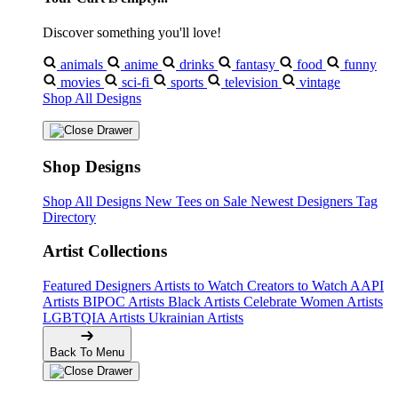
Discover something you'll love!
animals
anime
drinks
fantasy
food
funny
movies
sci-fi
sports
television
vintage
Shop All Designs
Shop Designs
Shop All Designs
New Tees on Sale
Newest Designers
Tag
Directory
Artist Collections
Featured Designers
Artists to Watch
Creators to Watch
AAPI
Artists
BIPOC Artists
Black Artists
Celebrate Women Artists
LGBTQIA Artists
Ukrainian Artists
Back To Menu