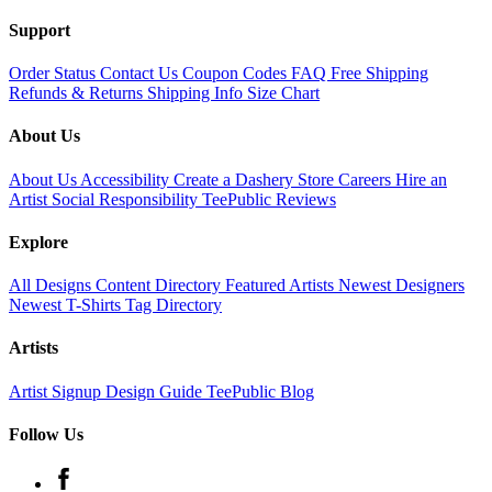
Support
Order Status
Contact Us
Coupon Codes
FAQ
Free Shipping
Refunds & Returns
Shipping Info
Size Chart
About Us
About Us
Accessibility
Create a Dashery Store
Careers
Hire an
Artist
Social Responsibility
TeePublic Reviews
Explore
All Designs
Content Directory
Featured Artists
Newest Designers
Newest T-Shirts
Tag Directory
Artists
Artist Signup
Design Guide
TeePublic Blog
Follow Us