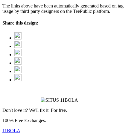
The links above have been automatically generated based on tag
usage by third-party designers on the TeePublic platform.
Share this design:
Don't love it? We'll fix it. For free.
100% Free Exchanges.
11BOLA