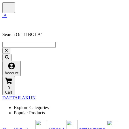
Search On '11BOLA'
Account
0
Cart
DAFTAR AKUN
Explore Categories
Popular Products