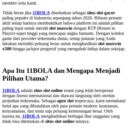
member setia kami.
Tidak heran jika
11BOLA
dinobatkan sebagai
situs slot gacor
paling populer di Indonesia sepanjang tahun 2026. Ribuan pemain
aktif setiap harinya membuktikan bahwa platform ini adalah pilihan
paling tepat untuk meraih
slot maxwin
dengan RTP (Return to
Player) super tinggi yang mencapai angka fantastis. Dengan koleksi
game dari provider terkemuka dunia, setiap putaran yang Anda
lakukan memiliki peluang besar untuk menghasilkan
slot maxwin
x500
hingga jackpot progresif yang mengubah hidup dalam sekejap.
Apa Itu 11BOLA dan Mengapa Menjadi
Pilihan Utama?
11BOLA
adalah
situs slot online
resmi yang telah beroperasi
dengan lisensi internasional dan diawasi langsung oleh otoritas
perjudian terkemuka. Sebagai
agen slot
terpercaya, kami memahami
betul apa yang dibutuhkan oleh para pemain modern: keamanan,
kenyamanan, dan tentu saja peluang kemenangan besar. Oleh
karena itu,
11BOLA
menghadirkan berbagai fitur unggulan yang
tidak bisa ditemukan di
situs slot online
lainnya.