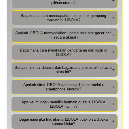
+
pilihan utama?
Bagaimana cara mendapatkan akses link gampang
+
maxwin di 11BOLA?
Apakah 11BOLA menyediakan update pola slot gacor hari
+
ini secara akurat?
Bagaimana cara melakukan pendaftaran dan login di
+
11BOLA?
Berapa minimal deposit dan bagaimana proses withdraw di
+
situs ini?
Apakah situs 11BOLA gampang diakses melalui
+
smartphone Android?
Apa keuntungan memilih bermain di situs 11BOLA
+
11BOLA hari ini?
Bagaimana jika link utama 11BOLA tidak bisa dibuka
+
karena blokir?