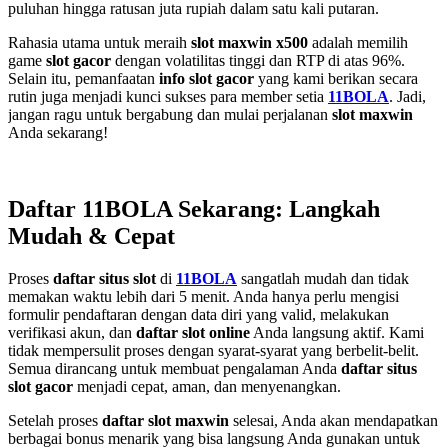
puluhan hingga ratusan juta rupiah dalam satu kali putaran.
Rahasia utama untuk meraih
slot maxwin x500
adalah memilih
game
slot gacor
dengan volatilitas tinggi dan RTP di atas 96%.
Selain itu, pemanfaatan
info slot gacor
yang kami berikan secara
rutin juga menjadi kunci sukses para member setia
11BOLA
. Jadi,
jangan ragu untuk bergabung dan mulai perjalanan
slot maxwin
Anda sekarang!
Daftar 11BOLA Sekarang: Langkah
Mudah & Cepat
Proses
daftar situs slot
di
11BOLA
sangatlah mudah dan tidak
memakan waktu lebih dari 5 menit. Anda hanya perlu mengisi
formulir pendaftaran dengan data diri yang valid, melakukan
verifikasi akun, dan
daftar slot online
Anda langsung aktif. Kami
tidak mempersulit proses dengan syarat-syarat yang berbelit-belit.
Semua dirancang untuk membuat pengalaman Anda
daftar situs
slot gacor
menjadi cepat, aman, dan menyenangkan.
Setelah proses
daftar slot maxwin
selesai, Anda akan mendapatkan
berbagai bonus menarik yang bisa langsung Anda gunakan untuk