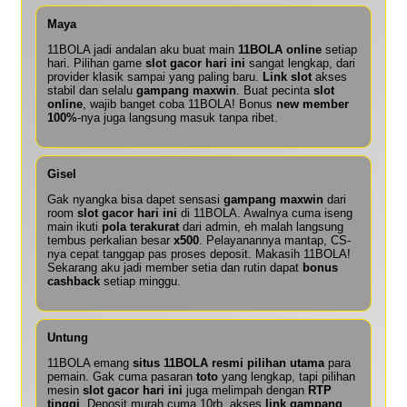
Maya
11BOLA jadi andalan aku buat main
11BOLA online
setiap
hari. Pilihan game
slot gacor hari ini
sangat lengkap, dari
provider klasik sampai yang paling baru.
Link slot
akses
stabil dan selalu
gampang maxwin
. Buat pecinta
slot
online
, wajib banget coba 11BOLA! Bonus
new member
100%
-nya juga langsung masuk tanpa ribet.
Gisel
Gak nyangka bisa dapet sensasi
gampang maxwin
dari
room
slot gacor hari ini
di 11BOLA. Awalnya cuma iseng
main ikuti
pola terakurat
dari admin, eh malah langsung
tembus perkalian besar
x500
. Pelayanannya mantap, CS-
nya cepat tanggap pas proses deposit. Makasih 11BOLA!
Sekarang aku jadi member setia dan rutin dapat
bonus
cashback
setiap minggu.
Untung
11BOLA emang
situs 11BOLA resmi pilihan utama
para
pemain. Gak cuma pasaran
toto
yang lengkap, tapi pilihan
mesin
slot gacor hari ini
juga melimpah dengan
RTP
tinggi
. Deposit murah cuma 10rb, akses
link gampang