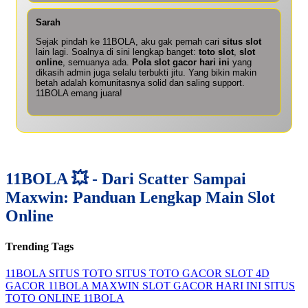
Sarah
Sejak pindah ke 11BOLA, aku gak pernah cari
situs slot
lain lagi. Soalnya di sini lengkap banget:
toto slot
,
slot
online
, semuanya ada.
Pola slot gacor hari ini
yang
dikasih admin juga selalu terbukti jitu. Yang bikin makin
betah adalah komunitasnya solid dan saling support.
11BOLA emang juara!
11BOLA 💥 - Dari Scatter Sampai
Maxwin: Panduan Lengkap Main Slot
Online
Trending Tags
11BOLA
SITUS TOTO
SITUS TOTO GACOR
SLOT 4D
GACOR
11BOLA MAXWIN
SLOT GACOR HARI INI
SITUS
TOTO ONLINE
11BOLA