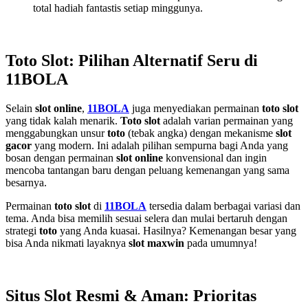
total hadiah fantastis setiap minggunya.
Toto Slot: Pilihan Alternatif Seru di
11BOLA
Selain
slot online
,
11BOLA
juga menyediakan permainan
toto slot
yang tidak kalah menarik.
Toto slot
adalah varian permainan yang
menggabungkan unsur
toto
(tebak angka) dengan mekanisme
slot
gacor
yang modern. Ini adalah pilihan sempurna bagi Anda yang
bosan dengan permainan
slot online
konvensional dan ingin
mencoba tantangan baru dengan peluang kemenangan yang sama
besarnya.
Permainan
toto slot
di
11BOLA
tersedia dalam berbagai variasi dan
tema. Anda bisa memilih sesuai selera dan mulai bertaruh dengan
strategi
toto
yang Anda kuasai. Hasilnya? Kemenangan besar yang
bisa Anda nikmati layaknya
slot maxwin
pada umumnya!
Situs Slot Resmi & Aman: Prioritas