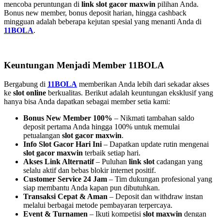
mencoba peruntungan di
link slot gacor maxwin
pilihan Anda.
Bonus new member, bonus deposit harian, hingga cashback
mingguan adalah beberapa kejutan spesial yang menanti Anda di
11BOLA
.
Keuntungan Menjadi Member 11BOLA
Bergabung di
11BOLA
memberikan Anda lebih dari sekadar akses
ke
slot online
berkualitas. Berikut adalah keuntungan eksklusif yang
hanya bisa Anda dapatkan sebagai member setia kami:
Bonus New Member 100%
– Nikmati tambahan saldo
deposit pertama Anda hingga 100% untuk memulai
petualangan
slot gacor maxwin
.
Info Slot Gacor Hari Ini
– Dapatkan update rutin mengenai
slot gacor maxwin
terbaik setiap hari.
Akses Link Alternatif
– Puluhan
link slot
cadangan yang
selalu aktif dan bebas blokir internet positif.
Customer Service 24 Jam
– Tim dukungan profesional yang
siap membantu Anda kapan pun dibutuhkan.
Transaksi Cepat & Aman
– Deposit dan withdraw instan
melalui berbagai metode pembayaran terpercaya.
Event & Turnamen
– Ikuti kompetisi
slot maxwin
dengan