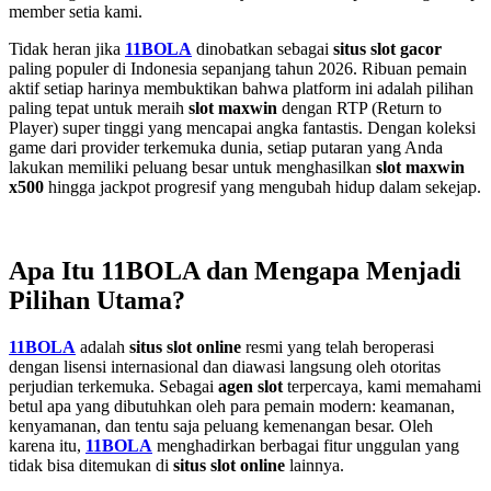
member setia kami.
Tidak heran jika
11BOLA
dinobatkan sebagai
situs slot gacor
paling populer di Indonesia sepanjang tahun 2026. Ribuan pemain
aktif setiap harinya membuktikan bahwa platform ini adalah pilihan
paling tepat untuk meraih
slot maxwin
dengan RTP (Return to
Player) super tinggi yang mencapai angka fantastis. Dengan koleksi
game dari provider terkemuka dunia, setiap putaran yang Anda
lakukan memiliki peluang besar untuk menghasilkan
slot maxwin
x500
hingga jackpot progresif yang mengubah hidup dalam sekejap.
Apa Itu 11BOLA dan Mengapa Menjadi
Pilihan Utama?
11BOLA
adalah
situs slot online
resmi yang telah beroperasi
dengan lisensi internasional dan diawasi langsung oleh otoritas
perjudian terkemuka. Sebagai
agen slot
terpercaya, kami memahami
betul apa yang dibutuhkan oleh para pemain modern: keamanan,
kenyamanan, dan tentu saja peluang kemenangan besar. Oleh
karena itu,
11BOLA
menghadirkan berbagai fitur unggulan yang
tidak bisa ditemukan di
situs slot online
lainnya.