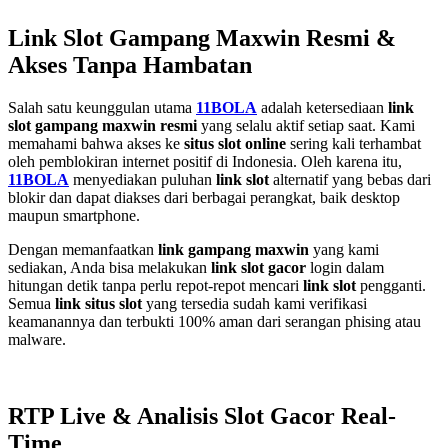
Link Slot Gampang Maxwin Resmi &
Akses Tanpa Hambatan
Salah satu keunggulan utama
11BOLA
adalah ketersediaan
link
slot gampang maxwin resmi
yang selalu aktif setiap saat. Kami
memahami bahwa akses ke
situs slot online
sering kali terhambat
oleh pemblokiran internet positif di Indonesia. Oleh karena itu,
11BOLA
menyediakan puluhan
link slot
alternatif yang bebas dari
blokir dan dapat diakses dari berbagai perangkat, baik desktop
maupun smartphone.
Dengan memanfaatkan
link gampang maxwin
yang kami
sediakan, Anda bisa melakukan
link slot gacor
login dalam
hitungan detik tanpa perlu repot-repot mencari
link slot
pengganti.
Semua
link situs slot
yang tersedia sudah kami verifikasi
keamanannya dan terbukti 100% aman dari serangan phising atau
malware.
RTP Live & Analisis Slot Gacor Real-
Time