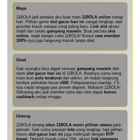
Maya
11BOLA jadi andalan aku buat main
11BOLA online
setiap
hari. Pilihan game
slot gacor hari ini
sangat lengkap, dari
provider klasik sampai yang paling baru.
Link slot
akses
stabil dan selalu
gampang maxwin
. Buat pecinta
slot
online
, wajib banget coba 11BOLA! Bonus
new member
100%
-nya juga langsung masuk tanpa ribet.
Gisel
Gak nyangka bisa dapet sensasi
gampang maxwin
dari
room
slot gacor hari ini
di 11BOLA. Awalnya cuma iseng
main ikuti
pola terakurat
dari admin, eh malah langsung
tembus perkalian besar
x500
. Pelayanannya mantap, CS-
nya cepat tanggap pas proses deposit. Makasih 11BOLA!
Sekarang aku jadi member setia dan rutin dapat
bonus
cashback
setiap minggu.
Untung
11BOLA emang
situs 11BOLA resmi pilihan utama
para
pemain. Gak cuma pasaran
toto
yang lengkap, tapi pilihan
mesin
slot gacor hari ini
juga melimpah dengan
RTP
tinggi
. Deposit murah cuma 10rb, akses
link gampang