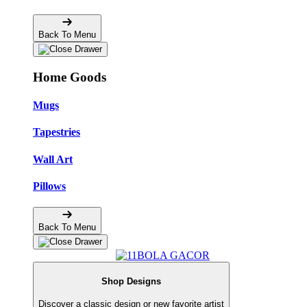
Back To Menu
Home Goods
Mugs
Tapestries
Wall Art
Pillows
Back To Menu
Shop Designs
Discover a classic design or new favorite artist