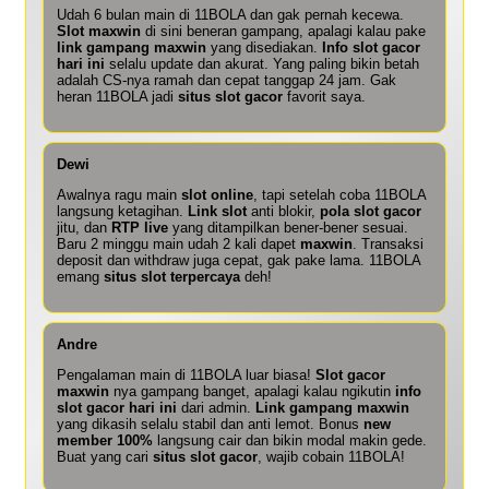
Udah 6 bulan main di 11BOLA dan gak pernah kecewa.
Slot maxwin
di sini beneran gampang, apalagi kalau pake
link gampang maxwin
yang disediakan.
Info slot gacor
hari ini
selalu update dan akurat. Yang paling bikin betah
adalah CS-nya ramah dan cepat tanggap 24 jam. Gak
heran 11BOLA jadi
situs slot gacor
favorit saya.
Dewi
Awalnya ragu main
slot online
, tapi setelah coba 11BOLA
langsung ketagihan.
Link slot
anti blokir,
pola slot gacor
jitu, dan
RTP live
yang ditampilkan bener-bener sesuai.
Baru 2 minggu main udah 2 kali dapet
maxwin
. Transaksi
deposit dan withdraw juga cepat, gak pake lama. 11BOLA
emang
situs slot terpercaya
deh!
Andre
Pengalaman main di 11BOLA luar biasa!
Slot gacor
maxwin
nya gampang banget, apalagi kalau ngikutin
info
slot gacor hari ini
dari admin.
Link gampang maxwin
yang dikasih selalu stabil dan anti lemot. Bonus
new
member 100%
langsung cair dan bikin modal makin gede.
Buat yang cari
situs slot gacor
, wajib cobain 11BOLA!