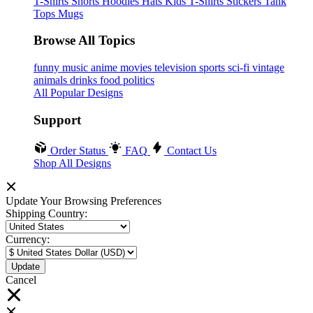
T-Shirts
Shorts
Hoodies
Hats
Kids T-Shirts
Stickers
Tank
Tops
Mugs
Browse All Topics
funny
music
anime
movies
television
sports
sci-fi
vintage
animals
drinks
food
politics
All Popular Designs
Support
Order Status
FAQ
Contact Us
Shop All Designs
Update Your Browsing Preferences
Shipping Country:
Currency:
Cancel