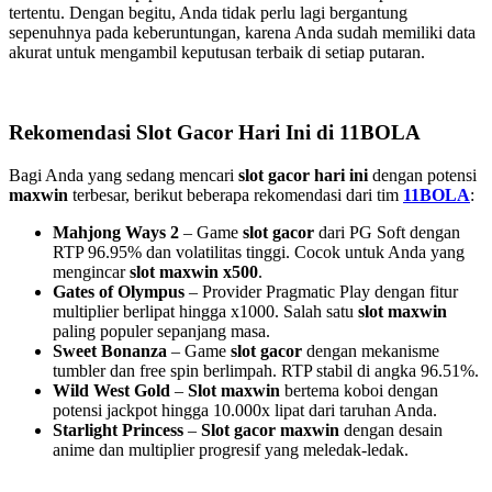
tertentu. Dengan begitu, Anda tidak perlu lagi bergantung
sepenuhnya pada keberuntungan, karena Anda sudah memiliki data
akurat untuk mengambil keputusan terbaik di setiap putaran.
Rekomendasi Slot Gacor Hari Ini di 11BOLA
Bagi Anda yang sedang mencari
slot gacor hari ini
dengan potensi
maxwin
terbesar, berikut beberapa rekomendasi dari tim
11BOLA
:
Mahjong Ways 2
– Game
slot gacor
dari PG Soft dengan
RTP 96.95% dan volatilitas tinggi. Cocok untuk Anda yang
mengincar
slot maxwin x500
.
Gates of Olympus
– Provider Pragmatic Play dengan fitur
multiplier berlipat hingga x1000. Salah satu
slot maxwin
paling populer sepanjang masa.
Sweet Bonanza
– Game
slot gacor
dengan mekanisme
tumbler dan free spin berlimpah. RTP stabil di angka 96.51%.
Wild West Gold
–
Slot maxwin
bertema koboi dengan
potensi jackpot hingga 10.000x lipat dari taruhan Anda.
Starlight Princess
–
Slot gacor maxwin
dengan desain
anime dan multiplier progresif yang meledak-ledak.