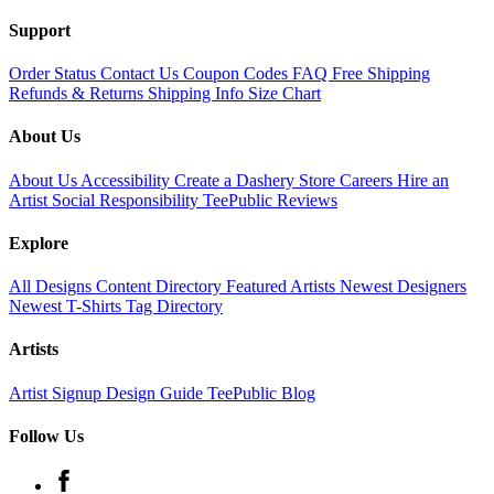
Support
Order Status
Contact Us
Coupon Codes
FAQ
Free Shipping
Refunds & Returns
Shipping Info
Size Chart
About Us
About Us
Accessibility
Create a Dashery Store
Careers
Hire an
Artist
Social Responsibility
TeePublic Reviews
Explore
All Designs
Content Directory
Featured Artists
Newest Designers
Newest T-Shirts
Tag Directory
Artists
Artist Signup
Design Guide
TeePublic Blog
Follow Us