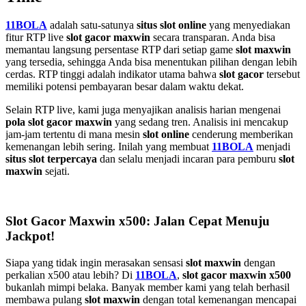
11BOLA
adalah satu-satunya
situs slot online
yang menyediakan
fitur RTP live
slot gacor maxwin
secara transparan. Anda bisa
memantau langsung persentase RTP dari setiap game
slot maxwin
yang tersedia, sehingga Anda bisa menentukan pilihan dengan lebih
cerdas. RTP tinggi adalah indikator utama bahwa
slot gacor
tersebut
memiliki potensi pembayaran besar dalam waktu dekat.
Selain RTP live, kami juga menyajikan analisis harian mengenai
pola slot gacor maxwin
yang sedang tren. Analisis ini mencakup
jam-jam tertentu di mana mesin
slot online
cenderung memberikan
kemenangan lebih sering. Inilah yang membuat
11BOLA
menjadi
situs slot terpercaya
dan selalu menjadi incaran para pemburu
slot
maxwin
sejati.
Slot Gacor Maxwin x500: Jalan Cepat Menuju
Jackpot!
Siapa yang tidak ingin merasakan sensasi
slot maxwin
dengan
perkalian x500 atau lebih? Di
11BOLA
,
slot gacor maxwin x500
bukanlah mimpi belaka. Banyak member kami yang telah berhasil
membawa pulang
slot maxwin
dengan total kemenangan mencapai