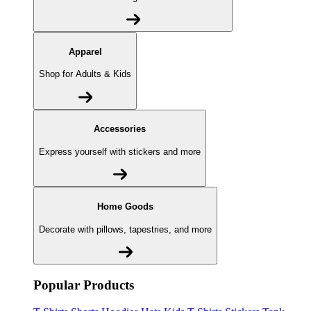
Apparel
Shop for Adults & Kids
Accessories
Express yourself with stickers and more
Home Goods
Decorate with pillows, tapestries, and more
Popular Products