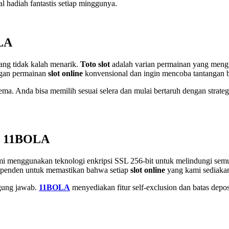
l hadiah fantastis setiap minggunya.
OLA
ng tidak kalah menarik.
Toto slot
adalah varian permainan yang men
ngan permainan
slot online
konvensional dan ingin mencoba tantangan 
tema. Anda bisa memilih sesuai selera dan mulai bertaruh dengan strate
ma 11BOLA
i menggunakan teknologi enkripsi SSL 256-bit untuk melindungi semua 
ndependen untuk memastikan bahwa setiap
slot online
yang kami sediakan 
gung jawab.
11BOLA
menyediakan fitur self-exclusion dan batas depo