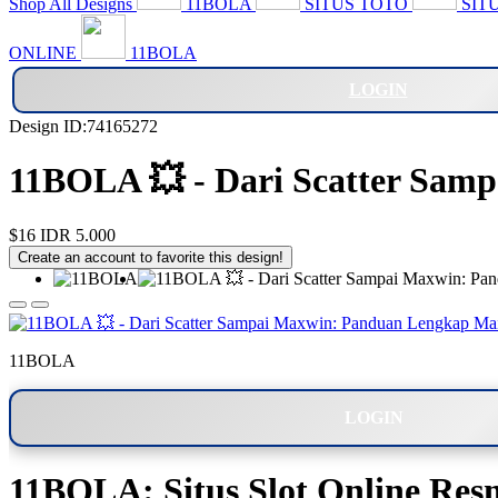
Shop All Designs
11BOLA
SITUS TOTO
SIT
ONLINE
11BOLA
LOGIN
Design ID:74165272
11BOLA 💥 - Dari Scatter Sam
$16
IDR 5.000
Create an account to favorite this design!
11BOLA
LOGIN
11BOLA: Situs Slot Online Res