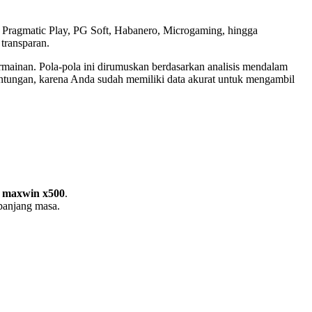
h Pragmatic Play, PG Soft, Habanero, Microgaming, hingga
 transparan.
mainan. Pola-pola ini dirumuskan berdasarkan analisis mendalam
untungan, karena Anda sudah memiliki data akurat untuk mengambil
t maxwin x500
.
panjang masa.