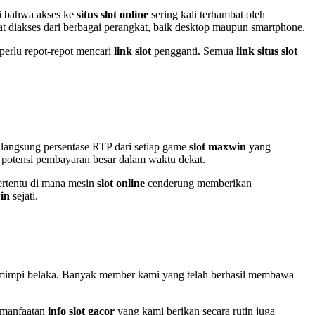
mi bahwa akses ke
situs slot online
sering kali terhambat oleh
pat diakses dari berbagai perangkat, baik desktop maupun smartphone.
perlu repot-repot mencari
link slot
pengganti. Semua
link situs slot
 langsung persentase RTP dari setiap game
slot maxwin
yang
 potensi pembayaran besar dalam waktu dekat.
ertentu di mana mesin
slot online
cenderung memberikan
in
sejati.
impi belaka. Banyak member kami yang telah berhasil membawa
pemanfaatan
info slot gacor
yang kami berikan secara rutin juga