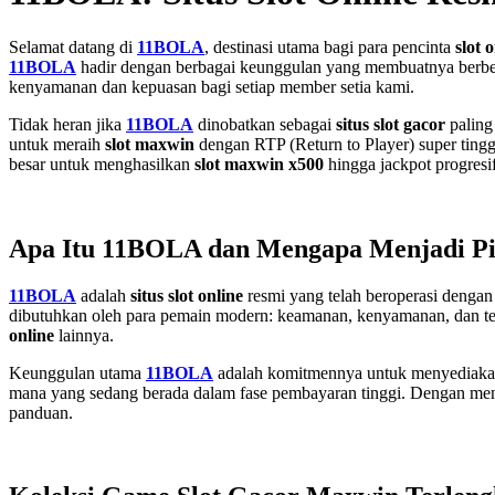
Selamat datang di
11BOLA
, destinasi utama bagi para pencinta
slot 
11BOLA
hadir dengan berbagai keunggulan yang membuatnya berbeda
kenyamanan dan kepuasan bagi setiap member setia kami.
Tidak heran jika
11BOLA
dinobatkan sebagai
situs slot gacor
paling
untuk meraih
slot maxwin
dengan RTP (Return to Player) super tingg
besar untuk menghasilkan
slot maxwin x500
hingga jackpot progres
Apa Itu 11BOLA dan Mengapa Menjadi Pi
11BOLA
adalah
situs slot online
resmi yang telah beroperasi dengan 
dibutuhkan oleh para pemain modern: keamanan, kenyamanan, dan ten
online
lainnya.
Keunggulan utama
11BOLA
adalah komitmennya untuk menyediak
mana yang sedang berada dalam fase pembayaran tinggi. Dengan m
panduan.