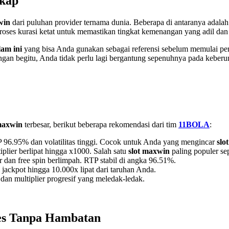
gkap
win
dari puluhan provider ternama dunia. Beberapa di antaranya adala
proses kurasi ketat untuk memastikan tingkat kemenangan yang adil dan
lam ini
yang bisa Anda gunakan sebagai referensi sebelum memulai per
ngan begitu, Anda tidak perlu lagi bergantung sepenuhnya pada keber
axwin
terbesar, berikut beberapa rekomendasi dari tim
11BOLA
:
 96.95% dan volatilitas tinggi. Cocok untuk Anda yang mengincar
slo
iplier berlipat hingga x1000. Salah satu
slot maxwin
paling populer se
dan free spin berlimpah. RTP stabil di angka 96.51%.
jackpot hingga 10.000x lipat dari taruhan Anda.
an multiplier progresif yang meledak-ledak.
es Tanpa Hambatan