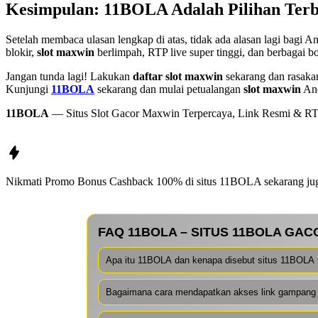
Kesimpulan: 11BOLA Adalah Pilihan Terb
Setelah membaca ulasan lengkap di atas, tidak ada alasan lagi bagi 
blokir,
slot maxwin
berlimpah, RTP live super tinggi, dan berbagai 
Jangan tunda lagi! Lakukan
daftar slot maxwin
sekarang dan rasakan
Kunjungi
11BOLA
sekarang dan mulai petualangan
slot maxwin
And
11BOLA
— Situs Slot Gacor Maxwin Terpercaya, Link Resmi & RTP
Nikmati Promo Bonus Cashback 100% di situs
11BOLA
sekarang ju
FAQ 11BOLA – SITUS 11BOLA GAC
Apa itu 11BOLA dan kenapa disebut situs 11BOLA 
Bagaimana cara mendapatkan akses link gampang