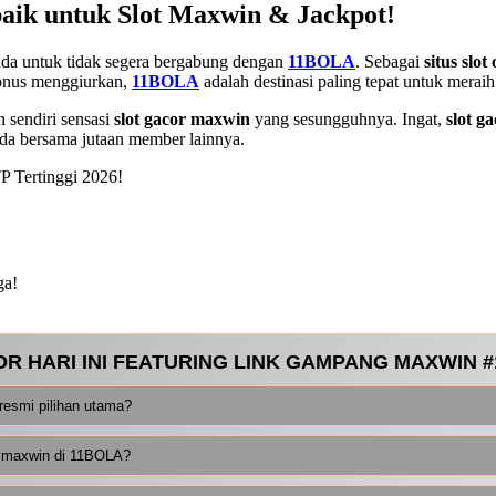
aik untuk Slot Maxwin & Jackpot!
Anda untuk tidak segera bergabung dengan
11BOLA
. Sebagai
situs slot
bonus menggiurkan,
11BOLA
adalah destinasi paling tepat untuk mera
 sendiri sensasi
slot gacor maxwin
yang sesungguhnya. Ingat,
slot ga
a bersama jutaan member lainnya.
 Tertinggi 2026!
ga!
OR HARI INI FEATURING LINK GAMPANG MAXWIN #
resmi pilihan utama?
 maxwin di 11BOLA?