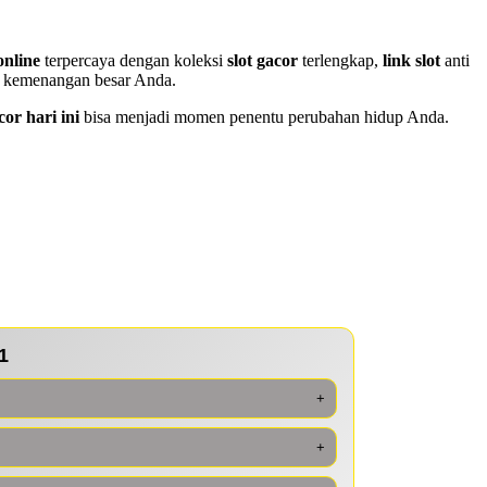
 online
terpercaya dengan koleksi
slot gacor
terlengkap,
link slot
anti
ih kemenangan besar Anda.
cor hari ini
bisa menjadi momen penentu perubahan hidup Anda.
1
+
+