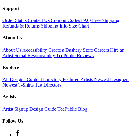
Support
Order Status
Contact Us
Coupon Codes
FAQ
Free Shipping
Refunds & Returns
Shipping Info
Size Chart
About Us
About Us
Accessibility
Create a Dashery Store
Careers
Hire an
Artist
Social Responsibility
TeePublic Reviews
Explore
All Designs
Content Directory
Featured Artists
Newest Designers
Newest T-Shirts
Tag Directory
Artists
Artist Signup
Design Guide
TeePublic Blog
Follow Us