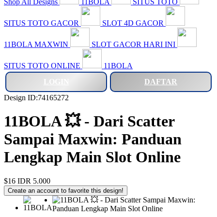
Shop All Designs
11BOLA
SITUS TOTO
SITUS TOTO GACOR
SLOT 4D GACOR
11BOLA MAXWIN
SLOT GACOR HARI INI
SITUS TOTO ONLINE
11BOLA
LOGIN
DAFTAR
Design ID:74165272
11BOLA 💥 - Dari Scatter
Sampai Maxwin: Panduan
Lengkap Main Slot Online
$16
IDR 5.000
Create an account to favorite this design!