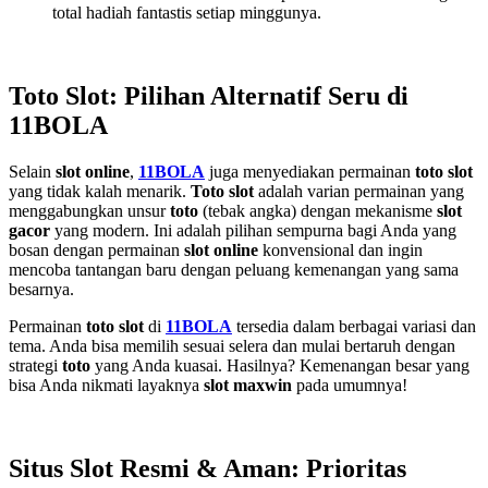
total hadiah fantastis setiap minggunya.
Toto Slot: Pilihan Alternatif Seru di
11BOLA
Selain
slot online
,
11BOLA
juga menyediakan permainan
toto slot
yang tidak kalah menarik.
Toto slot
adalah varian permainan yang
menggabungkan unsur
toto
(tebak angka) dengan mekanisme
slot
gacor
yang modern. Ini adalah pilihan sempurna bagi Anda yang
bosan dengan permainan
slot online
konvensional dan ingin
mencoba tantangan baru dengan peluang kemenangan yang sama
besarnya.
Permainan
toto slot
di
11BOLA
tersedia dalam berbagai variasi dan
tema. Anda bisa memilih sesuai selera dan mulai bertaruh dengan
strategi
toto
yang Anda kuasai. Hasilnya? Kemenangan besar yang
bisa Anda nikmati layaknya
slot maxwin
pada umumnya!
Situs Slot Resmi & Aman: Prioritas