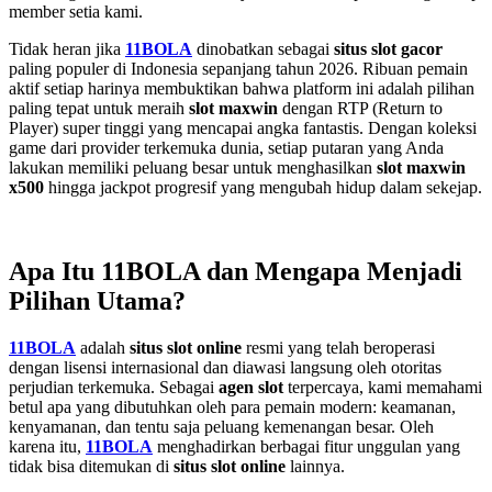
member setia kami.
Tidak heran jika
11BOLA
dinobatkan sebagai
situs slot gacor
paling populer di Indonesia sepanjang tahun 2026. Ribuan pemain
aktif setiap harinya membuktikan bahwa platform ini adalah pilihan
paling tepat untuk meraih
slot maxwin
dengan RTP (Return to
Player) super tinggi yang mencapai angka fantastis. Dengan koleksi
game dari provider terkemuka dunia, setiap putaran yang Anda
lakukan memiliki peluang besar untuk menghasilkan
slot maxwin
x500
hingga jackpot progresif yang mengubah hidup dalam sekejap.
Apa Itu 11BOLA dan Mengapa Menjadi
Pilihan Utama?
11BOLA
adalah
situs slot online
resmi yang telah beroperasi
dengan lisensi internasional dan diawasi langsung oleh otoritas
perjudian terkemuka. Sebagai
agen slot
terpercaya, kami memahami
betul apa yang dibutuhkan oleh para pemain modern: keamanan,
kenyamanan, dan tentu saja peluang kemenangan besar. Oleh
karena itu,
11BOLA
menghadirkan berbagai fitur unggulan yang
tidak bisa ditemukan di
situs slot online
lainnya.