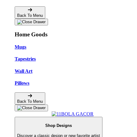
Back To Menu
Home Goods
Mugs
Tapestries
Wall Art
Pillows
Back To Menu
Shop Designs
Discover a classic design or new favorite artist