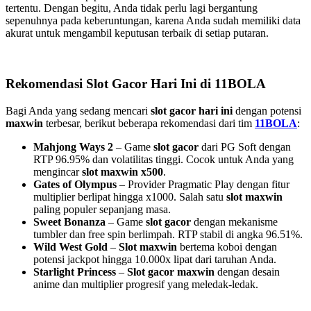
tertentu. Dengan begitu, Anda tidak perlu lagi bergantung
sepenuhnya pada keberuntungan, karena Anda sudah memiliki data
akurat untuk mengambil keputusan terbaik di setiap putaran.
Rekomendasi Slot Gacor Hari Ini di 11BOLA
Bagi Anda yang sedang mencari
slot gacor hari ini
dengan potensi
maxwin
terbesar, berikut beberapa rekomendasi dari tim
11BOLA
:
Mahjong Ways 2
– Game
slot gacor
dari PG Soft dengan
RTP 96.95% dan volatilitas tinggi. Cocok untuk Anda yang
mengincar
slot maxwin x500
.
Gates of Olympus
– Provider Pragmatic Play dengan fitur
multiplier berlipat hingga x1000. Salah satu
slot maxwin
paling populer sepanjang masa.
Sweet Bonanza
– Game
slot gacor
dengan mekanisme
tumbler dan free spin berlimpah. RTP stabil di angka 96.51%.
Wild West Gold
–
Slot maxwin
bertema koboi dengan
potensi jackpot hingga 10.000x lipat dari taruhan Anda.
Starlight Princess
–
Slot gacor maxwin
dengan desain
anime dan multiplier progresif yang meledak-ledak.