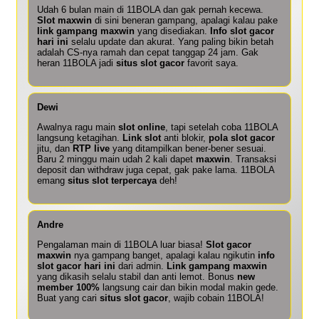
Udah 6 bulan main di 11BOLA dan gak pernah kecewa.
Slot maxwin
di sini beneran gampang, apalagi kalau pake
link gampang maxwin
yang disediakan.
Info slot gacor
hari ini
selalu update dan akurat. Yang paling bikin betah
adalah CS-nya ramah dan cepat tanggap 24 jam. Gak
heran 11BOLA jadi
situs slot gacor
favorit saya.
Dewi
Awalnya ragu main
slot online
, tapi setelah coba 11BOLA
langsung ketagihan.
Link slot
anti blokir,
pola slot gacor
jitu, dan
RTP live
yang ditampilkan bener-bener sesuai.
Baru 2 minggu main udah 2 kali dapet
maxwin
. Transaksi
deposit dan withdraw juga cepat, gak pake lama. 11BOLA
emang
situs slot terpercaya
deh!
Andre
Pengalaman main di 11BOLA luar biasa!
Slot gacor
maxwin
nya gampang banget, apalagi kalau ngikutin
info
slot gacor hari ini
dari admin.
Link gampang maxwin
yang dikasih selalu stabil dan anti lemot. Bonus
new
member 100%
langsung cair dan bikin modal makin gede.
Buat yang cari
situs slot gacor
, wajib cobain 11BOLA!