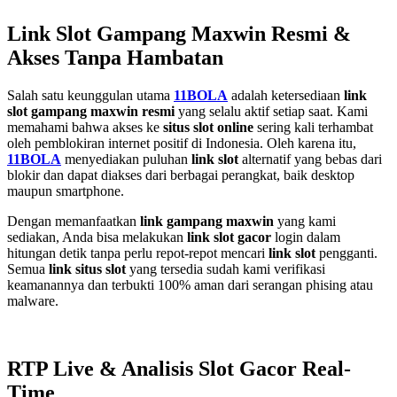
Link Slot Gampang Maxwin Resmi &
Akses Tanpa Hambatan
Salah satu keunggulan utama
11BOLA
adalah ketersediaan
link
slot gampang maxwin resmi
yang selalu aktif setiap saat. Kami
memahami bahwa akses ke
situs slot online
sering kali terhambat
oleh pemblokiran internet positif di Indonesia. Oleh karena itu,
11BOLA
menyediakan puluhan
link slot
alternatif yang bebas dari
blokir dan dapat diakses dari berbagai perangkat, baik desktop
maupun smartphone.
Dengan memanfaatkan
link gampang maxwin
yang kami
sediakan, Anda bisa melakukan
link slot gacor
login dalam
hitungan detik tanpa perlu repot-repot mencari
link slot
pengganti.
Semua
link situs slot
yang tersedia sudah kami verifikasi
keamanannya dan terbukti 100% aman dari serangan phising atau
malware.
RTP Live & Analisis Slot Gacor Real-
Time