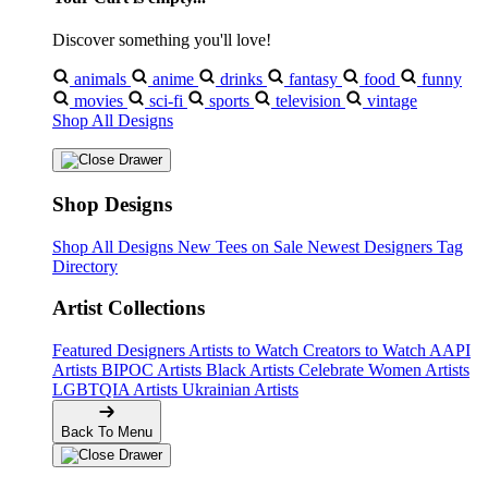
Discover something you'll love!
animals
anime
drinks
fantasy
food
funny
movies
sci-fi
sports
television
vintage
Shop All Designs
Shop Designs
Shop All Designs
New Tees on Sale
Newest Designers
Tag
Directory
Artist Collections
Featured Designers
Artists to Watch
Creators to Watch
AAPI
Artists
BIPOC Artists
Black Artists
Celebrate Women Artists
LGBTQIA Artists
Ukrainian Artists
Back To Menu