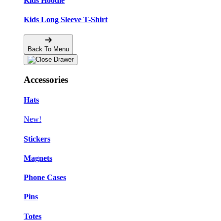
Kids Hoodie
Kids Long Sleeve T-Shirt
Back To Menu
Accessories
Hats
New!
Stickers
Magnets
Phone Cases
Pins
Totes