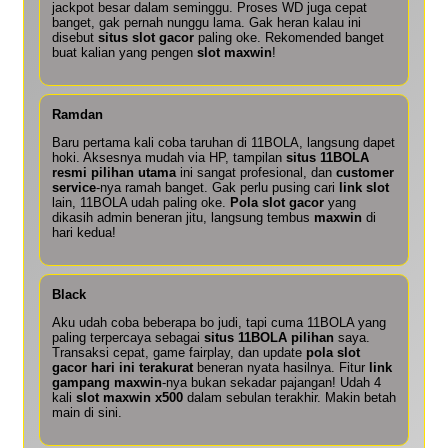
jackpot besar dalam seminggu. Proses WD juga cepat
banget, gak pernah nunggu lama. Gak heran kalau ini
disebut
situs slot gacor
paling oke. Rekomended banget
buat kalian yang pengen
slot maxwin
!
Ramdan
Baru pertama kali coba taruhan di 11BOLA, langsung dapet
hoki. Aksesnya mudah via HP, tampilan
situs 11BOLA
resmi pilihan utama
ini sangat profesional, dan
customer
service
-nya ramah banget. Gak perlu pusing cari
link slot
lain, 11BOLA udah paling oke.
Pola slot gacor
yang
dikasih admin beneran jitu, langsung tembus
maxwin
di
hari kedua!
Black
Aku udah coba beberapa bo judi, tapi cuma 11BOLA yang
paling terpercaya sebagai
situs 11BOLA pilihan
saya.
Transaksi cepat, game fairplay, dan update
pola slot
gacor hari ini terakurat
beneran nyata hasilnya. Fitur
link
gampang maxwin
-nya bukan sekadar pajangan! Udah 4
kali
slot maxwin x500
dalam sebulan terakhir. Makin betah
main di sini.