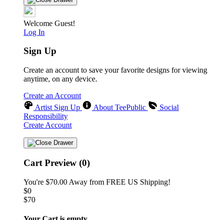
Welcome Guest!
Log In
Sign Up
Create an account to save your favorite designs for viewing
anytime, on any device.
Create an Account
Artist Sign Up
About TeePublic
Social
Responsibility
Create Account
Cart Preview (0)
You're
$70.00
Away from
FREE US Shipping!
$0
$70
Your Cart is empty...