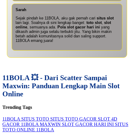
Sarah
Sejak pindah ke 11BOLA, aku gak pernah cari
situs slot
lain lagi. Soalnya di sini lengkap banget:
toto slot
,
slot
online
, semuanya ada.
Pola slot gacor hari ini
yang
dikasih admin juga selalu terbukti jitu. Yang bikin makin
betah adalah komunitasnya solid dan saling support.
11BOLA emang juara!
11BOLA 💥 - Dari Scatter Sampai
Maxwin: Panduan Lengkap Main Slot
Online
Trending Tags
11BOLA
SITUS TOTO
SITUS TOTO GACOR
SLOT 4D
GACOR
11BOLA MAXWIN
SLOT GACOR HARI INI
SITUS
TOTO ONLINE
11BOLA