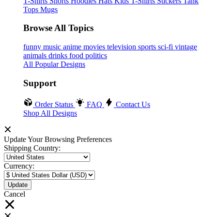
T-Shirts
Shorts
Hoodies
Hats
Kids T-Shirts
Stickers
Tank
Tops
Mugs
Browse All Topics
funny
music
anime
movies
television
sports
sci-fi
vintage
animals
drinks
food
politics
All Popular Designs
Support
Order Status
FAQ
Contact Us
Shop All Designs
Update Your Browsing Preferences
Shipping Country:
Currency:
Cancel