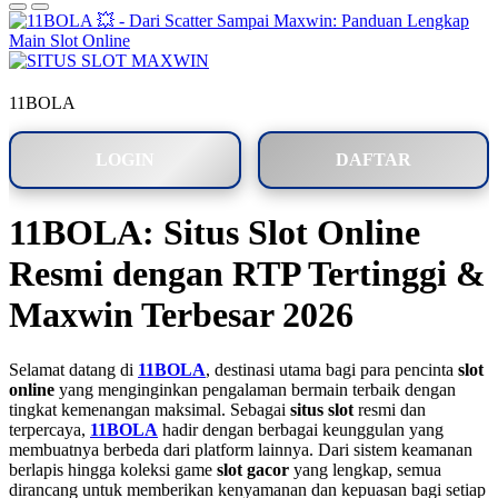
11BOLA
LOGIN
DAFTAR
11BOLA: Situs Slot Online
Resmi dengan RTP Tertinggi &
Maxwin Terbesar 2026
Selamat datang di
11BOLA
, destinasi utama bagi para pencinta
slot
online
yang menginginkan pengalaman bermain terbaik dengan
tingkat kemenangan maksimal. Sebagai
situs slot
resmi dan
terpercaya,
11BOLA
hadir dengan berbagai keunggulan yang
membuatnya berbeda dari platform lainnya. Dari sistem keamanan
berlapis hingga koleksi game
slot gacor
yang lengkap, semua
dirancang untuk memberikan kenyamanan dan kepuasan bagi setiap