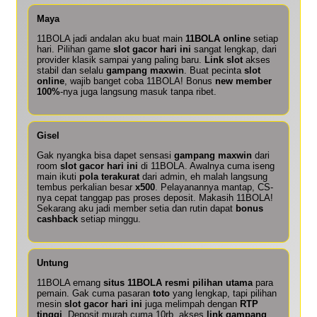
Maya
11BOLA jadi andalan aku buat main
11BOLA online
setiap
hari. Pilihan game
slot gacor hari ini
sangat lengkap, dari
provider klasik sampai yang paling baru.
Link slot
akses
stabil dan selalu
gampang maxwin
. Buat pecinta
slot
online
, wajib banget coba 11BOLA! Bonus
new member
100%
-nya juga langsung masuk tanpa ribet.
Gisel
Gak nyangka bisa dapet sensasi
gampang maxwin
dari
room
slot gacor hari ini
di 11BOLA. Awalnya cuma iseng
main ikuti
pola terakurat
dari admin, eh malah langsung
tembus perkalian besar
x500
. Pelayanannya mantap, CS-
nya cepat tanggap pas proses deposit. Makasih 11BOLA!
Sekarang aku jadi member setia dan rutin dapat
bonus
cashback
setiap minggu.
Untung
11BOLA emang
situs 11BOLA resmi pilihan utama
para
pemain. Gak cuma pasaran
toto
yang lengkap, tapi pilihan
mesin
slot gacor hari ini
juga melimpah dengan
RTP
tinggi
. Deposit murah cuma 10rb, akses
link gampang