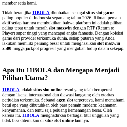
member setia kami.
Tidak heran jika
11BOLA
dinobatkan sebagai
situs slot gacor
paling populer di Indonesia sepanjang tahun 2026. Ribuan pemain
aktif setiap harinya membuktikan bahwa platform ini adalah pilihan
paling tepat untuk meraih
slot maxwin
dengan RTP (Return to
Player) super tinggi yang mencapai angka fantastis. Dengan koleksi
game dari provider terkemuka dunia, setiap putaran yang Anda
lakukan memiliki peluang besar untuk menghasilkan
slot maxwin
x500
hingga jackpot progresif yang mengubah hidup dalam sekejap.
Apa Itu 11BOLA dan Mengapa Menjadi
Pilihan Utama?
11BOLA
adalah
situs slot online
resmi yang telah beroperasi
dengan lisensi internasional dan diawasi langsung oleh otoritas
perjudian terkemuka. Sebagai
agen slot
terpercaya, kami memahami
betul apa yang dibutuhkan oleh para pemain modern: keamanan,
kenyamanan, dan tentu saja peluang kemenangan besar. Oleh
karena itu,
11BOLA
menghadirkan berbagai fitur unggulan yang
tidak bisa ditemukan di
situs slot online
lainnya.