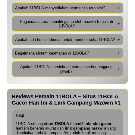
Apakah 11BOLA menyediakan permainan toto slot?
+
Bagaimana cara memilih game slot maxwin terbaik di
+
11BOLA?
Apakah ada bonus khusus untuk member setia 11BOLA?
+
Bagaimana sistem keamanan di 11BOLA?
+
Apakah 11BOLA mendukung permainan bertanggung
+
jawab?
Reviews Pemain 11BOLA – Situs 11BOLA
Gacor Hari Ini & Link Gampang Maxwin #1
Haqi
11BOLA emang
situs 11BOLA
terbaik!
Info slot gacor
hari ini
beneran akurat dan
link gampang maxwin
yang
disediakan terbukti ampuh. Aku udah 3 kali menang