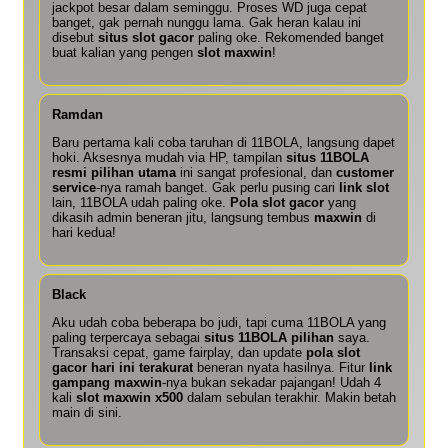
jackpot besar dalam seminggu. Proses WD juga cepat
banget, gak pernah nunggu lama. Gak heran kalau ini
disebut
situs slot gacor
paling oke. Rekomended banget
buat kalian yang pengen
slot maxwin
!
Ramdan
Baru pertama kali coba taruhan di 11BOLA, langsung dapet
hoki. Aksesnya mudah via HP, tampilan
situs 11BOLA
resmi pilihan utama
ini sangat profesional, dan
customer
service
-nya ramah banget. Gak perlu pusing cari
link slot
lain, 11BOLA udah paling oke.
Pola slot gacor
yang
dikasih admin beneran jitu, langsung tembus
maxwin
di
hari kedua!
Black
Aku udah coba beberapa bo judi, tapi cuma 11BOLA yang
paling terpercaya sebagai
situs 11BOLA pilihan
saya.
Transaksi cepat, game fairplay, dan update
pola slot
gacor hari ini terakurat
beneran nyata hasilnya. Fitur
link
gampang maxwin
-nya bukan sekadar pajangan! Udah 4
kali
slot maxwin x500
dalam sebulan terakhir. Makin betah
main di sini.