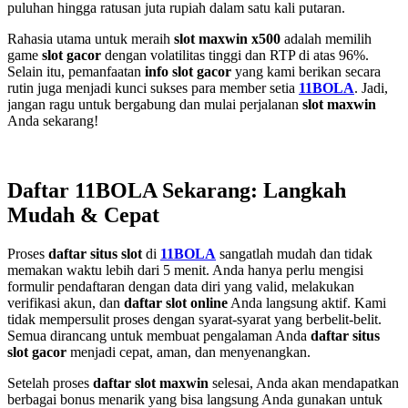
puluhan hingga ratusan juta rupiah dalam satu kali putaran.
Rahasia utama untuk meraih
slot maxwin x500
adalah memilih
game
slot gacor
dengan volatilitas tinggi dan RTP di atas 96%.
Selain itu, pemanfaatan
info slot gacor
yang kami berikan secara
rutin juga menjadi kunci sukses para member setia
11BOLA
. Jadi,
jangan ragu untuk bergabung dan mulai perjalanan
slot maxwin
Anda sekarang!
Daftar 11BOLA Sekarang: Langkah
Mudah & Cepat
Proses
daftar situs slot
di
11BOLA
sangatlah mudah dan tidak
memakan waktu lebih dari 5 menit. Anda hanya perlu mengisi
formulir pendaftaran dengan data diri yang valid, melakukan
verifikasi akun, dan
daftar slot online
Anda langsung aktif. Kami
tidak mempersulit proses dengan syarat-syarat yang berbelit-belit.
Semua dirancang untuk membuat pengalaman Anda
daftar situs
slot gacor
menjadi cepat, aman, dan menyenangkan.
Setelah proses
daftar slot maxwin
selesai, Anda akan mendapatkan
berbagai bonus menarik yang bisa langsung Anda gunakan untuk