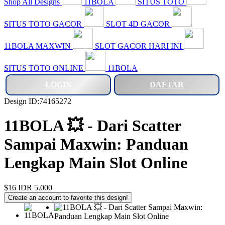
Shop All Designs
11BOLA
SITUS TOTO
SITUS TOTO GACOR
SLOT 4D GACOR
11BOLA MAXWIN
SLOT GACOR HARI INI
SITUS TOTO ONLINE
11BOLA
LOGIN
DAFTAR
Design ID:74165272
11BOLA 💥 - Dari Scatter
Sampai Maxwin: Panduan
Lengkap Main Slot Online
$16
IDR 5.000
Create an account to favorite this design!