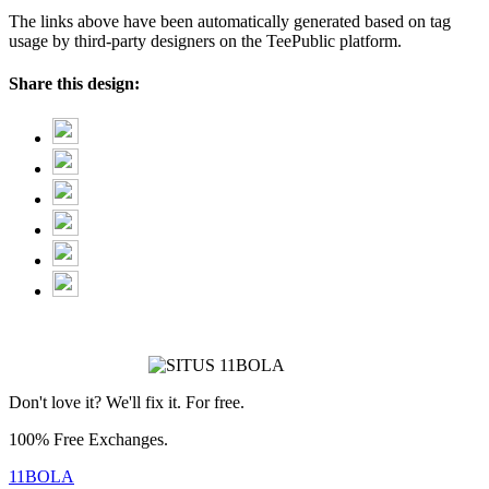
The links above have been automatically generated based on tag
usage by third-party designers on the TeePublic platform.
Share this design:
Don't love it? We'll fix it. For free.
100% Free Exchanges.
11BOLA