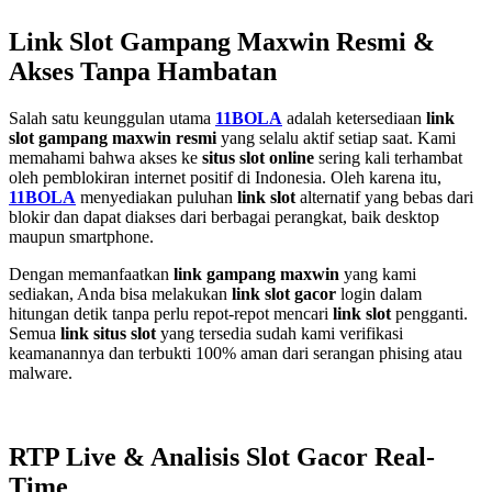
Link Slot Gampang Maxwin Resmi &
Akses Tanpa Hambatan
Salah satu keunggulan utama
11BOLA
adalah ketersediaan
link
slot gampang maxwin resmi
yang selalu aktif setiap saat. Kami
memahami bahwa akses ke
situs slot online
sering kali terhambat
oleh pemblokiran internet positif di Indonesia. Oleh karena itu,
11BOLA
menyediakan puluhan
link slot
alternatif yang bebas dari
blokir dan dapat diakses dari berbagai perangkat, baik desktop
maupun smartphone.
Dengan memanfaatkan
link gampang maxwin
yang kami
sediakan, Anda bisa melakukan
link slot gacor
login dalam
hitungan detik tanpa perlu repot-repot mencari
link slot
pengganti.
Semua
link situs slot
yang tersedia sudah kami verifikasi
keamanannya dan terbukti 100% aman dari serangan phising atau
malware.
RTP Live & Analisis Slot Gacor Real-
Time