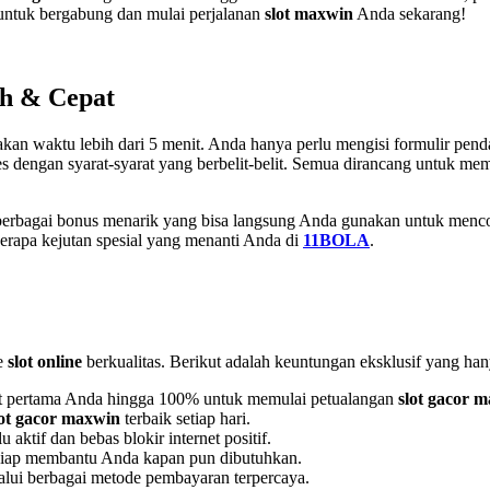
u untuk bergabung dan mulai perjalanan
slot maxwin
Anda sekarang!
h & Cepat
n waktu lebih dari 5 menit. Anda hanya perlu mengisi formulir pendaf
es dengan syarat-syarat yang berbelit-belit. Semua dirancang untuk 
berbagai bonus menarik yang bisa langsung Anda gunakan untuk menc
erapa kejutan spesial yang menanti Anda di
11BOLA
.
ke
slot online
berkualitas. Berikut adalah keuntungan eksklusif yang ha
it pertama Anda hingga 100% untuk memulai petualangan
slot gacor 
lot gacor maxwin
terbaik setiap hari.
 aktif dan bebas blokir internet positif.
siap membantu Anda kapan pun dibutuhkan.
alui berbagai metode pembayaran terpercaya.