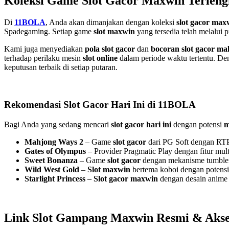
Koleksi Game Slot Gacor Maxwin Terlen
Di
11BOLA
, Anda akan dimanjakan dengan koleksi
slot gacor max
Spadegaming. Setiap game
slot maxwin
yang tersedia telah melalui 
Kami juga menyediakan
pola slot gacor
dan
bocoran slot gacor ma
terhadap perilaku mesin
slot online
dalam periode waktu tertentu. De
keputusan terbaik di setiap putaran.
Rekomendasi Slot Gacor Hari Ini di 11BOLA
Bagi Anda yang sedang mencari
slot gacor hari ini
dengan potensi
m
Mahjong Ways 2
– Game
slot gacor
dari PG Soft dengan RTP
Gates of Olympus
– Provider Pragmatic Play dengan fitur mult
Sweet Bonanza
– Game
slot gacor
dengan mekanisme tumbler 
Wild West Gold
–
Slot maxwin
bertema koboi dengan potensi 
Starlight Princess
–
Slot gacor maxwin
dengan desain anime d
Link Slot Gampang Maxwin Resmi & Aks