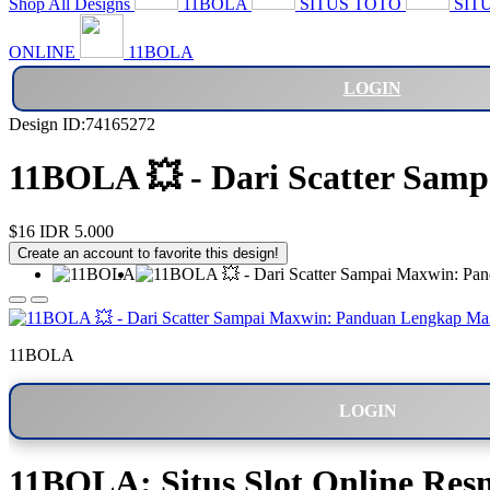
Shop All Designs
11BOLA
SITUS TOTO
SIT
ONLINE
11BOLA
LOGIN
Design ID:74165272
11BOLA 💥 - Dari Scatter Sam
$16
IDR 5.000
Create an account to favorite this design!
11BOLA
LOGIN
11BOLA: Situs Slot Online Res