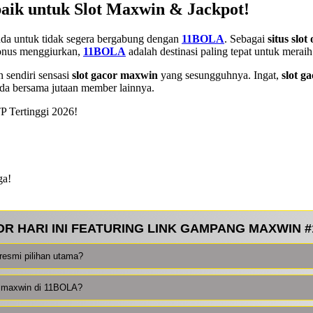
aik untuk Slot Maxwin & Jackpot!
Anda untuk tidak segera bergabung dengan
11BOLA
. Sebagai
situs slot
bonus menggiurkan,
11BOLA
adalah destinasi paling tepat untuk mera
 sendiri sensasi
slot gacor maxwin
yang sesungguhnya. Ingat,
slot ga
a bersama jutaan member lainnya.
 Tertinggi 2026!
ga!
OR HARI INI FEATURING LINK GAMPANG MAXWIN #
resmi pilihan utama?
 maxwin di 11BOLA?