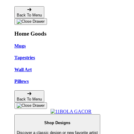
Back To Menu
Home Goods
Mugs
Tapestries
Wall Art
Pillows
Back To Menu
Shop Designs
Discover a classic design or new favorite artist