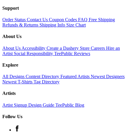
Support
Order Status
Contact Us
Coupon Codes
FAQ
Free Shipping
Refunds & Returns
Shipping Info
Size Chart
About Us
About Us
Accessibility
Create a Dashery Store
Careers
Hire an
Artist
Social Responsibility
TeePublic Reviews
Explore
All Designs
Content Directory
Featured Artists
Newest Designers
Newest T-Shirts
Tag Directory
Artists
Artist Signup
Design Guide
TeePublic Blog
Follow Us