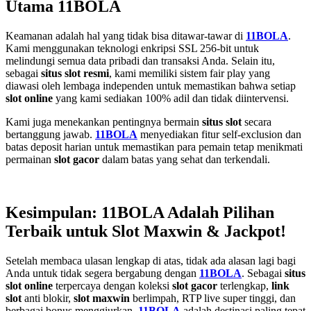
Utama 11BOLA
Keamanan adalah hal yang tidak bisa ditawar-tawar di
11BOLA
.
Kami menggunakan teknologi enkripsi SSL 256-bit untuk
melindungi semua data pribadi dan transaksi Anda. Selain itu,
sebagai
situs slot resmi
, kami memiliki sistem fair play yang
diawasi oleh lembaga independen untuk memastikan bahwa setiap
slot online
yang kami sediakan 100% adil dan tidak diintervensi.
Kami juga menekankan pentingnya bermain
situs slot
secara
bertanggung jawab.
11BOLA
menyediakan fitur self-exclusion dan
batas deposit harian untuk memastikan para pemain tetap menikmati
permainan
slot gacor
dalam batas yang sehat dan terkendali.
Kesimpulan: 11BOLA Adalah Pilihan
Terbaik untuk Slot Maxwin & Jackpot!
Setelah membaca ulasan lengkap di atas, tidak ada alasan lagi bagi
Anda untuk tidak segera bergabung dengan
11BOLA
. Sebagai
situs
slot online
terpercaya dengan koleksi
slot gacor
terlengkap,
link
slot
anti blokir,
slot maxwin
berlimpah, RTP live super tinggi, dan
berbagai bonus menggiurkan,
11BOLA
adalah destinasi paling tepat