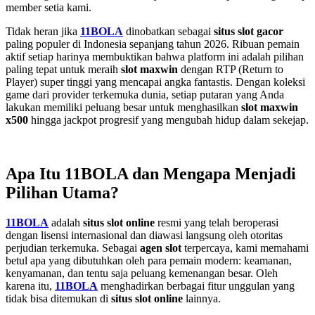
member setia kami.
Tidak heran jika
11BOLA
dinobatkan sebagai
situs slot gacor
paling populer di Indonesia sepanjang tahun 2026. Ribuan pemain
aktif setiap harinya membuktikan bahwa platform ini adalah pilihan
paling tepat untuk meraih
slot maxwin
dengan RTP (Return to
Player) super tinggi yang mencapai angka fantastis. Dengan koleksi
game dari provider terkemuka dunia, setiap putaran yang Anda
lakukan memiliki peluang besar untuk menghasilkan
slot maxwin
x500
hingga jackpot progresif yang mengubah hidup dalam sekejap.
Apa Itu 11BOLA dan Mengapa Menjadi
Pilihan Utama?
11BOLA
adalah
situs slot online
resmi yang telah beroperasi
dengan lisensi internasional dan diawasi langsung oleh otoritas
perjudian terkemuka. Sebagai
agen slot
terpercaya, kami memahami
betul apa yang dibutuhkan oleh para pemain modern: keamanan,
kenyamanan, dan tentu saja peluang kemenangan besar. Oleh
karena itu,
11BOLA
menghadirkan berbagai fitur unggulan yang
tidak bisa ditemukan di
situs slot online
lainnya.