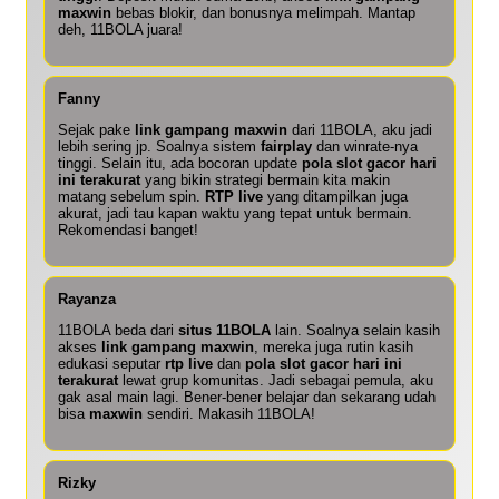
maxwin
bebas blokir, dan bonusnya melimpah. Mantap
deh, 11BOLA juara!
Fanny
Sejak pake
link gampang maxwin
dari 11BOLA, aku jadi
lebih sering jp. Soalnya sistem
fairplay
dan winrate-nya
tinggi. Selain itu, ada bocoran update
pola slot gacor hari
ini terakurat
yang bikin strategi bermain kita makin
matang sebelum spin.
RTP live
yang ditampilkan juga
akurat, jadi tau kapan waktu yang tepat untuk bermain.
Rekomendasi banget!
Rayanza
11BOLA beda dari
situs 11BOLA
lain. Soalnya selain kasih
akses
link gampang maxwin
, mereka juga rutin kasih
edukasi seputar
rtp live
dan
pola slot gacor hari ini
terakurat
lewat grup komunitas. Jadi sebagai pemula, aku
gak asal main lagi. Bener-bener belajar dan sekarang udah
bisa
maxwin
sendiri. Makasih 11BOLA!
Rizky