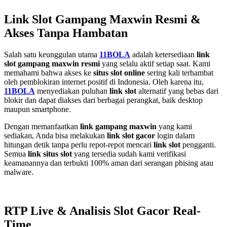
Link Slot Gampang Maxwin Resmi &
Akses Tanpa Hambatan
Salah satu keunggulan utama
11BOLA
adalah ketersediaan
link
slot gampang maxwin resmi
yang selalu aktif setiap saat. Kami
memahami bahwa akses ke
situs slot online
sering kali terhambat
oleh pemblokiran internet positif di Indonesia. Oleh karena itu,
11BOLA
menyediakan puluhan
link slot
alternatif yang bebas dari
blokir dan dapat diakses dari berbagai perangkat, baik desktop
maupun smartphone.
Dengan memanfaatkan
link gampang maxwin
yang kami
sediakan, Anda bisa melakukan
link slot gacor
login dalam
hitungan detik tanpa perlu repot-repot mencari
link slot
pengganti.
Semua
link situs slot
yang tersedia sudah kami verifikasi
keamanannya dan terbukti 100% aman dari serangan phising atau
malware.
RTP Live & Analisis Slot Gacor Real-
Time