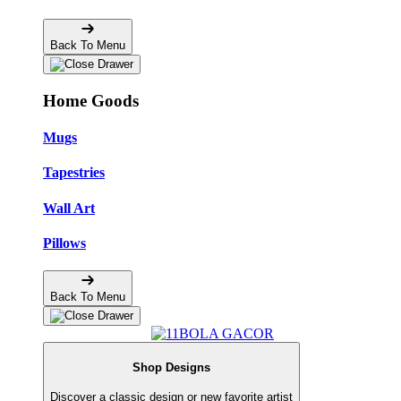
Back To Menu
Home Goods
Mugs
Tapestries
Wall Art
Pillows
Back To Menu
Shop Designs
Discover a classic design or new favorite artist