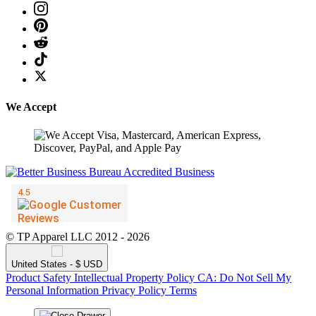
We Accept
© TP Apparel LLC 2012 - 2026
United States - $ USD
Product Safety
Intellectual Property Policy
CA: Do Not Sell My
Personal Information
Privacy Policy
Terms