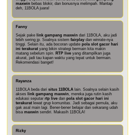
maxwin
bebas blokir, dan bonusnya melimpah. Mantap
deh, 11BOLA juara!
Fanny
Sejak pake
link gampang maxwin
dari 11BOLA, aku jadi
lebih sering jp. Soalnya sistem
fairplay
dan winrate-nya
tinggi. Selain itu, ada bocoran update
pola slot gacor hari
ini terakurat
yang bikin strategi bermain kita makin
matang sebelum spin.
RTP live
yang ditampilkan juga
akurat, jadi tau kapan waktu yang tepat untuk bermain.
Rekomendasi banget!
Rayanza
11BOLA beda dari
situs 11BOLA
lain. Soalnya selain kasih
akses
link gampang maxwin
, mereka juga rutin kasih
edukasi seputar
rtp live
dan
pola slot gacor hari ini
terakurat
lewat grup komunitas. Jadi sebagai pemula, aku
gak asal main lagi. Bener-bener belajar dan sekarang udah
bisa
maxwin
sendiri. Makasih 11BOLA!
Rizky