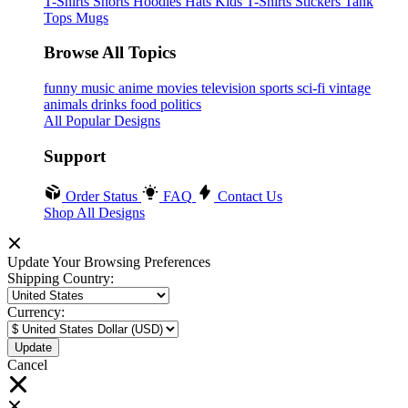
T-Shirts
Shorts
Hoodies
Hats
Kids T-Shirts
Stickers
Tank
Tops
Mugs
Browse All Topics
funny
music
anime
movies
television
sports
sci-fi
vintage
animals
drinks
food
politics
All Popular Designs
Support
Order Status
FAQ
Contact Us
Shop All Designs
Update Your Browsing Preferences
Shipping Country:
Currency:
Cancel