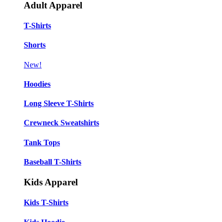
Adult Apparel
T-Shirts
Shorts
New!
Hoodies
Long Sleeve T-Shirts
Crewneck Sweatshirts
Tank Tops
Baseball T-Shirts
Kids Apparel
Kids T-Shirts