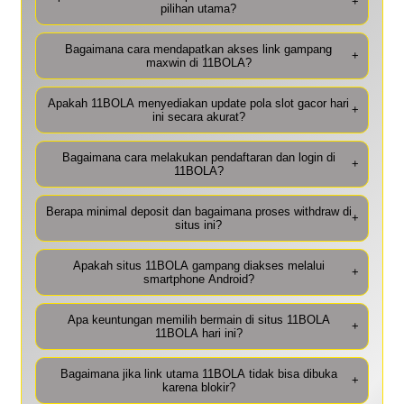
+
pilihan utama?
Bagaimana cara mendapatkan akses link gampang
+
maxwin di 11BOLA?
Apakah 11BOLA menyediakan update pola slot gacor hari
+
ini secara akurat?
Bagaimana cara melakukan pendaftaran dan login di
+
11BOLA?
Berapa minimal deposit dan bagaimana proses withdraw di
+
situs ini?
Apakah situs 11BOLA gampang diakses melalui
+
smartphone Android?
Apa keuntungan memilih bermain di situs 11BOLA
+
11BOLA hari ini?
Bagaimana jika link utama 11BOLA tidak bisa dibuka
+
karena blokir?