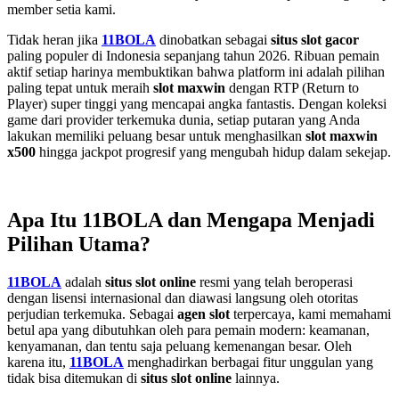
member setia kami.
Tidak heran jika
11BOLA
dinobatkan sebagai
situs slot gacor
paling populer di Indonesia sepanjang tahun 2026. Ribuan pemain
aktif setiap harinya membuktikan bahwa platform ini adalah pilihan
paling tepat untuk meraih
slot maxwin
dengan RTP (Return to
Player) super tinggi yang mencapai angka fantastis. Dengan koleksi
game dari provider terkemuka dunia, setiap putaran yang Anda
lakukan memiliki peluang besar untuk menghasilkan
slot maxwin
x500
hingga jackpot progresif yang mengubah hidup dalam sekejap.
Apa Itu 11BOLA dan Mengapa Menjadi
Pilihan Utama?
11BOLA
adalah
situs slot online
resmi yang telah beroperasi
dengan lisensi internasional dan diawasi langsung oleh otoritas
perjudian terkemuka. Sebagai
agen slot
terpercaya, kami memahami
betul apa yang dibutuhkan oleh para pemain modern: keamanan,
kenyamanan, dan tentu saja peluang kemenangan besar. Oleh
karena itu,
11BOLA
menghadirkan berbagai fitur unggulan yang
tidak bisa ditemukan di
situs slot online
lainnya.