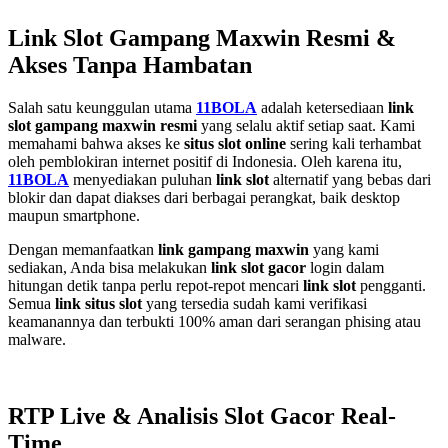
Link Slot Gampang Maxwin Resmi &
Akses Tanpa Hambatan
Salah satu keunggulan utama
11BOLA
adalah ketersediaan
link
slot gampang maxwin resmi
yang selalu aktif setiap saat. Kami
memahami bahwa akses ke
situs slot online
sering kali terhambat
oleh pemblokiran internet positif di Indonesia. Oleh karena itu,
11BOLA
menyediakan puluhan
link slot
alternatif yang bebas dari
blokir dan dapat diakses dari berbagai perangkat, baik desktop
maupun smartphone.
Dengan memanfaatkan
link gampang maxwin
yang kami
sediakan, Anda bisa melakukan
link slot gacor
login dalam
hitungan detik tanpa perlu repot-repot mencari
link slot
pengganti.
Semua
link situs slot
yang tersedia sudah kami verifikasi
keamanannya dan terbukti 100% aman dari serangan phising atau
malware.
RTP Live & Analisis Slot Gacor Real-
Time