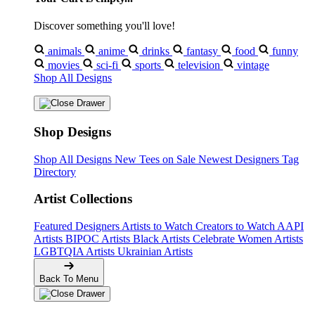
Discover something you'll love!
animals
anime
drinks
fantasy
food
funny
movies
sci-fi
sports
television
vintage
Shop All Designs
Shop Designs
Shop All Designs
New Tees on Sale
Newest Designers
Tag
Directory
Artist Collections
Featured Designers
Artists to Watch
Creators to Watch
AAPI
Artists
BIPOC Artists
Black Artists
Celebrate Women Artists
LGBTQIA Artists
Ukrainian Artists
Back To Menu