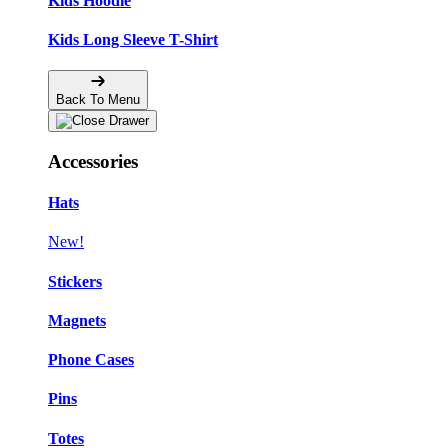
Kids Hoodie
Kids Long Sleeve T-Shirt
Back To Menu
Accessories
Hats
New!
Stickers
Magnets
Phone Cases
Pins
Totes