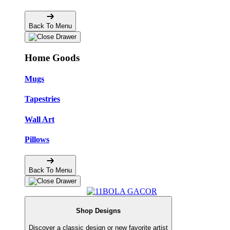
Back To Menu
Home Goods
Mugs
Tapestries
Wall Art
Pillows
Back To Menu
Shop Designs
Discover a classic design or new favorite artist