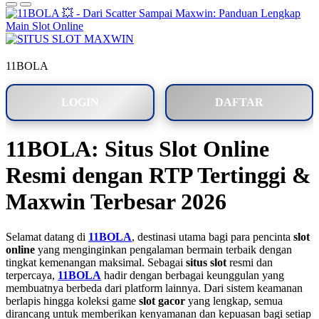
11BOLA
LOGIN
DAFTAR
11BOLA: Situs Slot Online
Resmi dengan RTP Tertinggi &
Maxwin Terbesar 2026
Selamat datang di
11BOLA
, destinasi utama bagi para pencinta
slot
online
yang menginginkan pengalaman bermain terbaik dengan
tingkat kemenangan maksimal. Sebagai
situs slot
resmi dan
terpercaya,
11BOLA
hadir dengan berbagai keunggulan yang
membuatnya berbeda dari platform lainnya. Dari sistem keamanan
berlapis hingga koleksi game
slot gacor
yang lengkap, semua
dirancang untuk memberikan kenyamanan dan kepuasan bagi setiap