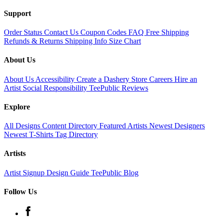
Support
Order Status
Contact Us
Coupon Codes
FAQ
Free Shipping
Refunds & Returns
Shipping Info
Size Chart
About Us
About Us
Accessibility
Create a Dashery Store
Careers
Hire an
Artist
Social Responsibility
TeePublic Reviews
Explore
All Designs
Content Directory
Featured Artists
Newest Designers
Newest T-Shirts
Tag Directory
Artists
Artist Signup
Design Guide
TeePublic Blog
Follow Us