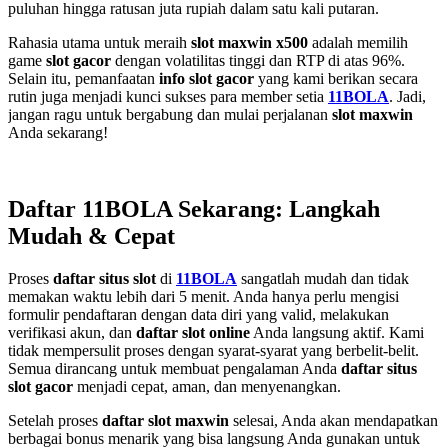
puluhan hingga ratusan juta rupiah dalam satu kali putaran.
Rahasia utama untuk meraih
slot maxwin x500
adalah memilih
game
slot gacor
dengan volatilitas tinggi dan RTP di atas 96%.
Selain itu, pemanfaatan
info slot gacor
yang kami berikan secara
rutin juga menjadi kunci sukses para member setia
11BOLA
. Jadi,
jangan ragu untuk bergabung dan mulai perjalanan
slot maxwin
Anda sekarang!
Daftar 11BOLA Sekarang: Langkah
Mudah & Cepat
Proses
daftar situs slot
di
11BOLA
sangatlah mudah dan tidak
memakan waktu lebih dari 5 menit. Anda hanya perlu mengisi
formulir pendaftaran dengan data diri yang valid, melakukan
verifikasi akun, dan
daftar slot online
Anda langsung aktif. Kami
tidak mempersulit proses dengan syarat-syarat yang berbelit-belit.
Semua dirancang untuk membuat pengalaman Anda
daftar situs
slot gacor
menjadi cepat, aman, dan menyenangkan.
Setelah proses
daftar slot maxwin
selesai, Anda akan mendapatkan
berbagai bonus menarik yang bisa langsung Anda gunakan untuk