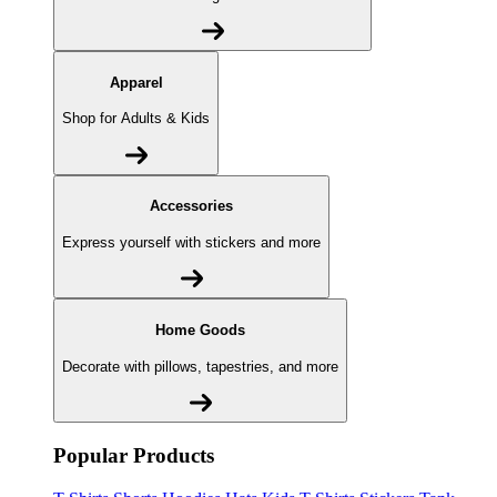
Apparel
Shop for Adults & Kids
Accessories
Express yourself with stickers and more
Home Goods
Decorate with pillows, tapestries, and more
Popular Products