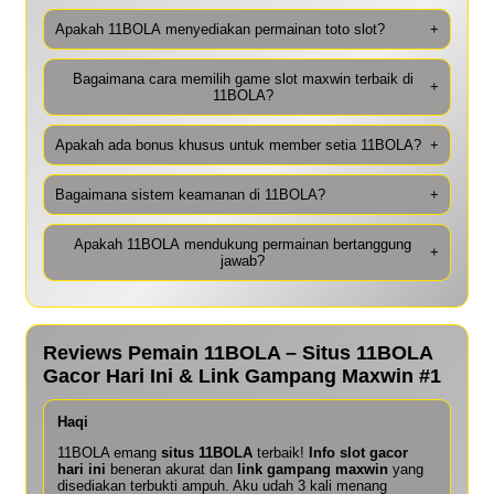
Apakah 11BOLA menyediakan permainan toto slot?
+
Bagaimana cara memilih game slot maxwin terbaik di
+
11BOLA?
Apakah ada bonus khusus untuk member setia 11BOLA?
+
Bagaimana sistem keamanan di 11BOLA?
+
Apakah 11BOLA mendukung permainan bertanggung
+
jawab?
Reviews Pemain 11BOLA – Situs 11BOLA
Gacor Hari Ini & Link Gampang Maxwin #1
Haqi
11BOLA emang
situs 11BOLA
terbaik!
Info slot gacor
hari ini
beneran akurat dan
link gampang maxwin
yang
disediakan terbukti ampuh. Aku udah 3 kali menang