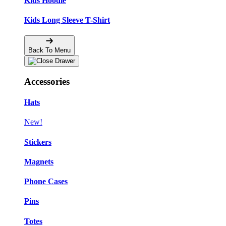
Kids Hoodie
Kids Long Sleeve T-Shirt
Back To Menu
Accessories
Hats
New!
Stickers
Magnets
Phone Cases
Pins
Totes