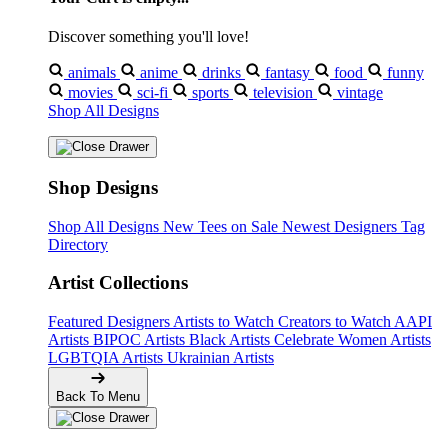
Discover something you'll love!
animals
anime
drinks
fantasy
food
funny
movies
sci-fi
sports
television
vintage
Shop All Designs
Shop Designs
Shop All Designs
New Tees on Sale
Newest Designers
Tag
Directory
Artist Collections
Featured Designers
Artists to Watch
Creators to Watch
AAPI
Artists
BIPOC Artists
Black Artists
Celebrate Women Artists
LGBTQIA Artists
Ukrainian Artists
Back To Menu