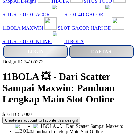
Shop All Designs
11BOLA
SITUS TOTO
SITUS TOTO GACOR
SLOT 4D GACOR
11BOLA MAXWIN
SLOT GACOR HARI INI
SITUS TOTO ONLINE
11BOLA
LOGIN
DAFTAR
Design ID:74165272
11BOLA 💥 - Dari Scatter
Sampai Maxwin: Panduan
Lengkap Main Slot Online
$16
IDR 5.000
Create an account to favorite this design!