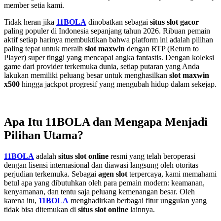
member setia kami.
Tidak heran jika
11BOLA
dinobatkan sebagai
situs slot gacor
paling populer di Indonesia sepanjang tahun 2026. Ribuan pemain
aktif setiap harinya membuktikan bahwa platform ini adalah pilihan
paling tepat untuk meraih
slot maxwin
dengan RTP (Return to
Player) super tinggi yang mencapai angka fantastis. Dengan koleksi
game dari provider terkemuka dunia, setiap putaran yang Anda
lakukan memiliki peluang besar untuk menghasilkan
slot maxwin
x500
hingga jackpot progresif yang mengubah hidup dalam sekejap.
Apa Itu 11BOLA dan Mengapa Menjadi
Pilihan Utama?
11BOLA
adalah
situs slot online
resmi yang telah beroperasi
dengan lisensi internasional dan diawasi langsung oleh otoritas
perjudian terkemuka. Sebagai
agen slot
terpercaya, kami memahami
betul apa yang dibutuhkan oleh para pemain modern: keamanan,
kenyamanan, dan tentu saja peluang kemenangan besar. Oleh
karena itu,
11BOLA
menghadirkan berbagai fitur unggulan yang
tidak bisa ditemukan di
situs slot online
lainnya.