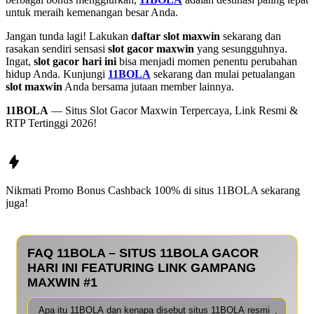
untuk meraih kemenangan besar Anda.
Jangan tunda lagi! Lakukan
daftar slot maxwin
sekarang dan
rasakan sendiri sensasi
slot gacor maxwin
yang sesungguhnya.
Ingat,
slot gacor hari ini
bisa menjadi momen penentu perubahan
hidup Anda. Kunjungi
11BOLA
sekarang dan mulai petualangan
slot maxwin
Anda bersama jutaan member lainnya.
11BOLA
— Situs Slot Gacor Maxwin Terpercaya, Link Resmi &
RTP Tertinggi 2026!
Nikmati Promo Bonus Cashback 100% di situs
11BOLA
sekarang
juga!
FAQ 11BOLA – SITUS 11BOLA GACOR
HARI INI FEATURING LINK GAMPANG
MAXWIN #1
Apa itu 11BOLA dan kenapa disebut situs 11BOLA resmi