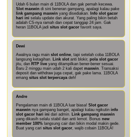
Udah 6 bulan main di 11BOLA dan gak pernah kecewa.
Slot maxwin
di sini beneran gampang, apalagi kalau pake
link gampang maxwin
yang disediakan.
Info slot gacor
hari ini
selalu update dan akurat. Yang paling bikin betah
adalah CS-nya ramah dan cepat tanggap 24 jam. Gak
heran 11BOLA jadi
situs slot gacor
favorit saya.
Dewi
Awalnya ragu main
slot online
, tapi setelah coba 11BOLA
langsung ketagihan.
Link slot
anti blokir,
pola slot gacor
jitu, dan
RTP live
yang ditampilkan bener-bener sesuai.
Baru 2 minggu main udah 2 kali dapet
maxwin
. Transaksi
deposit dan withdraw juga cepat, gak pake lama. 11BOLA
emang
situs slot terpercaya
deh!
Andre
Pengalaman main di 11BOLA luar biasa!
Slot gacor
maxwin
nya gampang banget, apalagi kalau ngikutin
info
slot gacor hari ini
dari admin.
Link gampang maxwin
yang dikasih selalu stabil dan anti lemot. Bonus
new
member 100%
langsung cair dan bikin modal makin gede.
Buat yang cari
situs slot gacor
, wajib cobain 11BOLA!