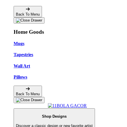
Back To Menu
Home Goods
Mugs
Tapestries
Wall Art
Pillows
Back To Menu
Shop Designs
Discover a classic design or new favorite artist