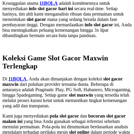
Keunggulan utama
11BOLA
adalah komitmennya untuk
menyediakan
info slot gacor hari ini
secara real-time. Setiap
harinya, tim ahli kami menganalisis ribuan data permainan untuk
menentukan
slot gacor
mana yang sedang berada dalam fase
pembayaran tinggi. Dengan memanfaatkan
info slot gacor
ini, Anda
bisa meningkatkan peluang kemenangan hingga 3x lipat
dibandingkan bermain secara buta tanpa panduan.
Koleksi Game Slot Gacor Maxwin
Terlengkap
Di
11BOLA
, Anda akan dimanjakan dengan koleksi
slot gacor
maxwin
dari puluhan provider ternama dunia. Beberapa di
antaranya adalah Pragmatic Play, PG Soft, Habanero, Microgaming,
hingga Spadegaming. Setiap game
slot maxwin
yang tersedia telah
melalui proses kurasi ketat untuk memastikan tingkat kemenangan
yang adil dan transparan.
Kami juga menyediakan
pola slot gacor
dan
bocoran slot gacor
malam ini
yang bisa Anda gunakan sebagai referensi sebelum
memulai permainan. Pola-pola ini dirumuskan berdasarkan analisis
mendalam terhadap perilaku mesin
slot online
dalam periode waktu