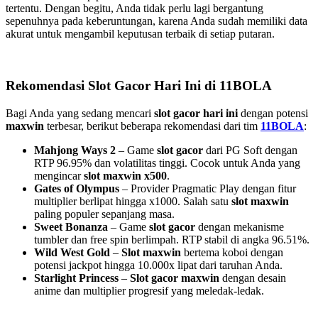
tertentu. Dengan begitu, Anda tidak perlu lagi bergantung
sepenuhnya pada keberuntungan, karena Anda sudah memiliki data
akurat untuk mengambil keputusan terbaik di setiap putaran.
Rekomendasi Slot Gacor Hari Ini di 11BOLA
Bagi Anda yang sedang mencari
slot gacor hari ini
dengan potensi
maxwin
terbesar, berikut beberapa rekomendasi dari tim
11BOLA
:
Mahjong Ways 2
– Game
slot gacor
dari PG Soft dengan
RTP 96.95% dan volatilitas tinggi. Cocok untuk Anda yang
mengincar
slot maxwin x500
.
Gates of Olympus
– Provider Pragmatic Play dengan fitur
multiplier berlipat hingga x1000. Salah satu
slot maxwin
paling populer sepanjang masa.
Sweet Bonanza
– Game
slot gacor
dengan mekanisme
tumbler dan free spin berlimpah. RTP stabil di angka 96.51%.
Wild West Gold
–
Slot maxwin
bertema koboi dengan
potensi jackpot hingga 10.000x lipat dari taruhan Anda.
Starlight Princess
–
Slot gacor maxwin
dengan desain
anime dan multiplier progresif yang meledak-ledak.